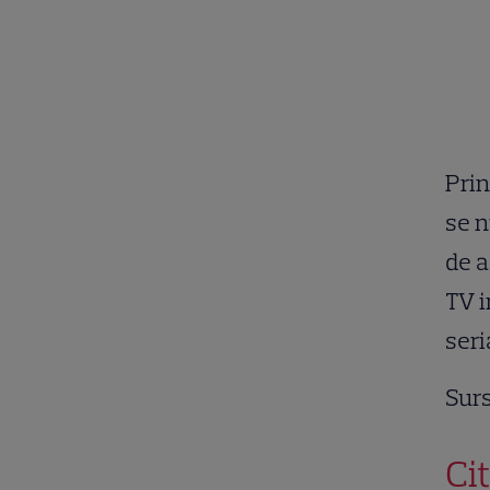
Prin
se n
de a
TV i
seri
Surs
Cit