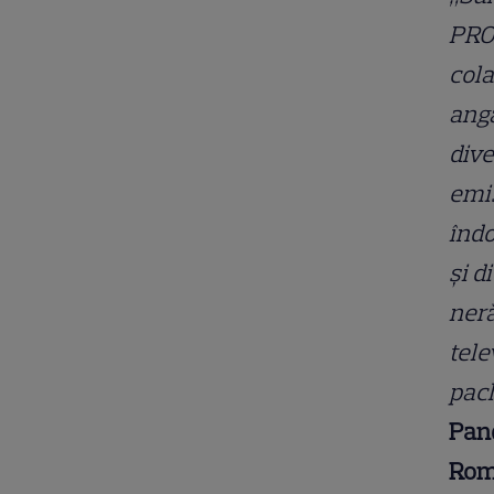
PRO
col
anga
dive
emis
îndo
și d
ner
tele
pach
Pand
Rom