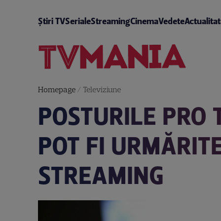
Știri TV
Seriale
Streaming
Cinema
Vedete
Actualita
Homepage
/
Televiziune
POSTURILE PRO 
POT FI URMĂRIT
STREAMING