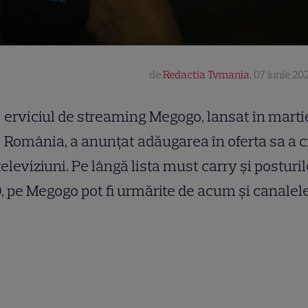
de
Redactia Tvmania
,
07 iunie 202
erviciul de streaming Megogo, lansat în marti
România, a anunțat adăugarea în oferta sa a c
televiziuni. Pe lângă lista must carry şi posturil
 pe Megogo pot fi urmărite de acum și canalel