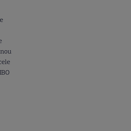
de
e
n nou
cele
 HBO