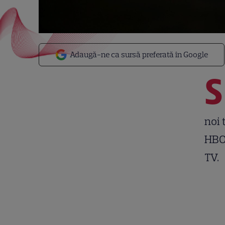
Adaugă-ne ca sursă preferată în Google
S
noi 
HBO,
TV.