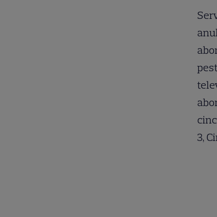
Ser
anul
abon
pest
tele
abon
cinc
3, C