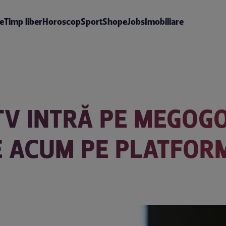
te
Timp liber
Horoscop
Sport
Shop
eJobs
Imobiliare
TV INTRĂ PE MEGOGO
E ACUM PE PLATFOR