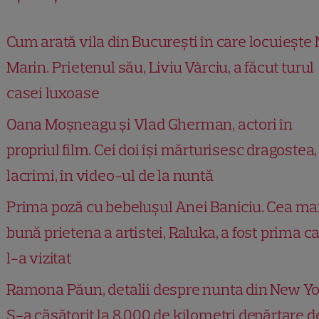
Cum arată vila din București în care locuiește
Marin. Prietenul său, Liviu Vârciu, a făcut turul
casei luxoase
Oana Moșneagu și Vlad Gherman, actori în
propriul film. Cei doi își mărturisesc dragostea,
lacrimi, în video-ul de la nuntă
Prima poză cu bebelușul Anei Baniciu. Cea ma
bună prietena a artistei, Raluka, a fost prima c
l-a vizitat
Ramona Păun, detalii despre nunta din New Yo
S-a căsătorit la 8.000 de kilometri depărtare d