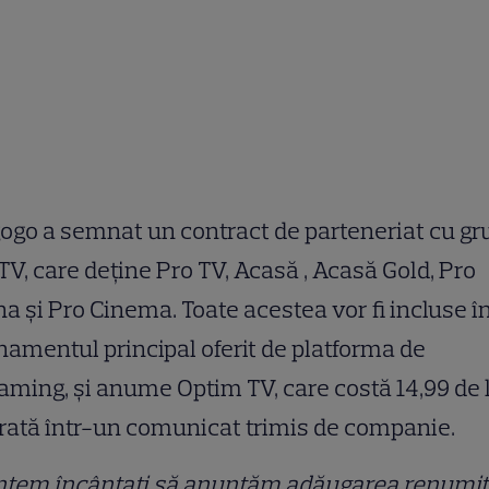
go a semnat un contract de parteneriat cu gr
TV, care deţine Pro TV, Acasă , Acasă Gold, Pro
a şi Pro Cinema. Toate acestea vor fi incluse î
amentul principal oferit de platforma de
aming, şi anume Optim TV, care costă 14,99 de l
rată într-un comunicat trimis de companie.
ntem încântați să anunțăm adăugarea renumit