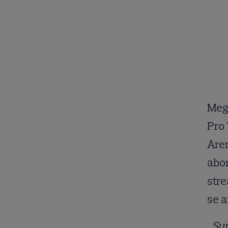
Mego
Pro 
Aren
abon
stre
se a
„Su