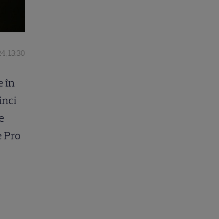
4, 13:30
e în
inci
e
e Pro