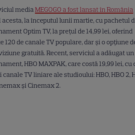
viciul media
MEGOGO a fost lansat în România
 acesta, la începutul lunii martie, cu pachetul 
ament Optim TV, la preţul de 14,99 lei, oferind
e 120 de canale TV populare, dar şi o opţiune d
viziune gratuită. Recent, serviciul a adăugat u
ament, HBO MAXPAK, care costă 19,99 lei, cu 
i canale TV liniare ale studioului: HBO, HBO 2,
inemax şi Cinemax 2.