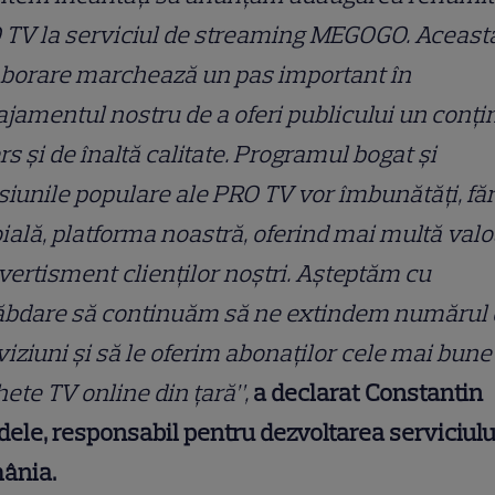
 TV la serviciul de streaming MEGOGO. Aceast
aborare marchează un pas important în
jamentul nostru de a oferi publicului un conți
rs și de înaltă calitate. Programul bogat și
iunile populare ale PRO TV vor îmbunătăți, fă
ială, platforma noastră, oferind mai multă val
ivertisment clienților noștri. Așteptăm cu
ăbdare să continuăm să ne extindem numărul 
viziuni și să le oferim abonaților cele mai bune
ete TV online din țară”,
a declarat Constantin
ele, responsabil pentru dezvoltarea serviciulu
ânia.