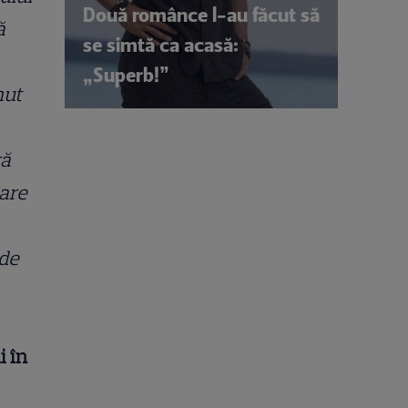
Două românce l-au făcut să
ă
se simtă ca acasă:
„Superb!”
nut
ră
oare
de
i în