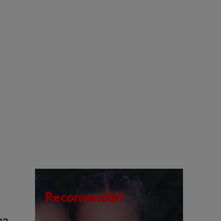
Recomandări
na