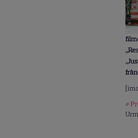
film
„Res
„Jus
frân
[im
Pr
Urm