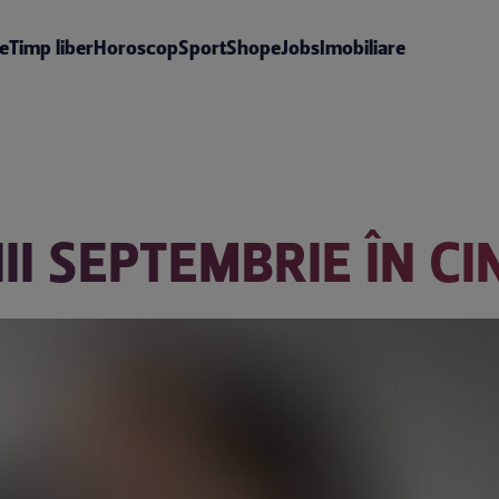
te
Timp liber
Horoscop
Sport
Shop
eJobs
Imobiliare
II SEPTEMBRIE ÎN C