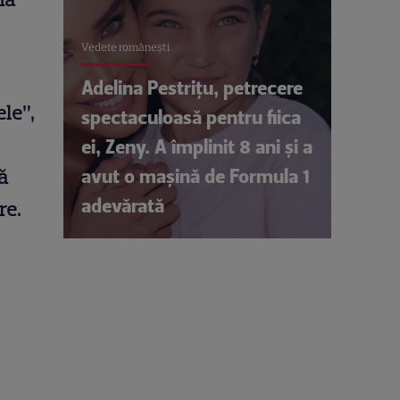
Vedete româneşti
Adelina Pestrițu, petrecere
ele”,
spectaculoasă pentru fiica
ei, Zeny. A împlinit 8 ani și a
avut o mașină de Formula 1
ă
adevărată
re.