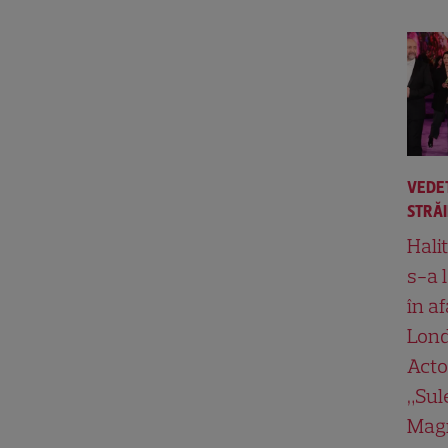
VEDE
STRĂ
Hali
s-a 
în af
Lond
Acto
„Su
Magn