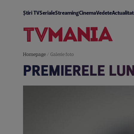
Știri TV
Seriale
Streaming
Cinema
Vedete
Actualita
Homepage
/
Galerie foto
PREMIERELE LUN