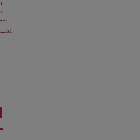
n
în
ial
ilmat
I