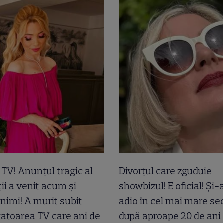
a TV! Anunțul tragic al
Divorțul care zguduie
ii a venit acum și
showbizul! E oficial! Și
inimi! A murit subit
adio în cel mai mare sec
atoarea TV care ani de
după aproape 20 de ani