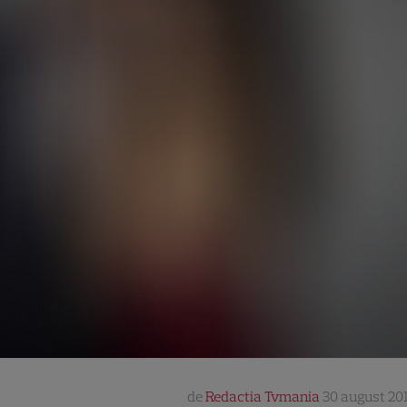
de
Redactia Tvmania
30 august 201