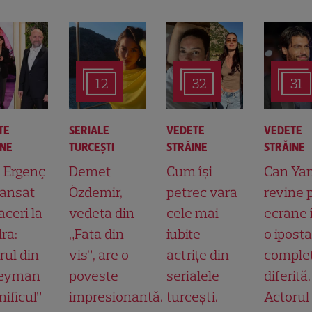
12
32
31
TE
SERIALE
VEDETE
VEDETE
INE
TURCEŞTI
STRĂINE
STRĂINE
t Ergenç
Demet
Cum își
Can Ya
lansat
Özdemir,
petrec vara
revine 
aceri la
vedeta din
cele mai
ecrane 
ra:
„Fata din
iubite
o ipost
rul din
vis”, are o
actrițe din
comple
leyman
poveste
serialele
diferită.
ificul”
impresionantă.
turcești.
Actorul