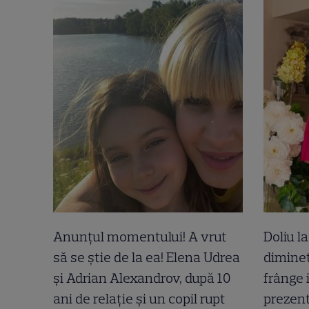
Anunțul momentului! A vrut
Doliu l
să se știe de la ea! Elena Udrea
dimineț
și Adrian Alexandrov, după 10
frânge 
ani de relație și un copil rupt
prezent