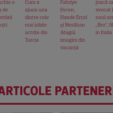
schis o
Cum a
Fahriye
joacă u
a de
ajuns una
Evcen,
avocat 
ntării
dintre cele
Hande Erçel
noul ser
ești
mai iubite
și Neslihan
„Bro”, f
actrițe din
Atagül,
în Italia
Turcia
imagini din
vacanță
ARTICOLE PARTENER