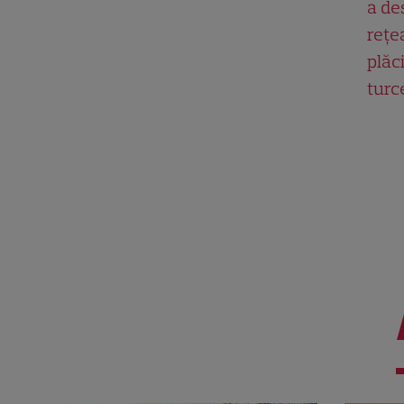
a de
rețe
plăci
turc