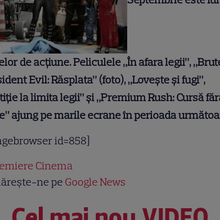
elor de acţiune. Peliculele „În afara legii”, „Brut
ident Evil: Răsplata” (foto), „Loveşte şi fugi”,
tiţie la limita legii” şi „Premium Rush: Cursă făr
e” ajung pe marile ecrane în perioada următoa
agebrowser id=858]
emiere Cinema
ărește-ne pe
Google News
Cel mai nou VIDEO