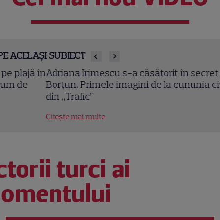
PE ACELAȘI SUBIECT
riana Irimescu s-a căsătorit în secret cu Marc
rțun. Primele imagini de la cununia civilă a actriței
n „Trafic”
tește mai multe
torii turci ai
omentului