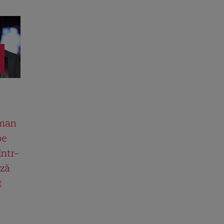
man
pe
într-
ază
t