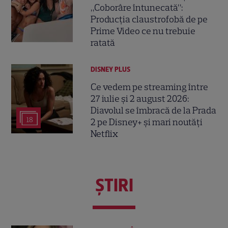
„Coborâre întunecată”:
Producția claustrofobă de pe
Prime Video ce nu trebuie
ratată
DISNEY PLUS
Ce vedem pe streaming între
27 iulie și 2 august 2026:
Diavolul se îmbracă de la Prada
18
2 pe Disney+ și mari noutăți
Netflix
ŞTIRI