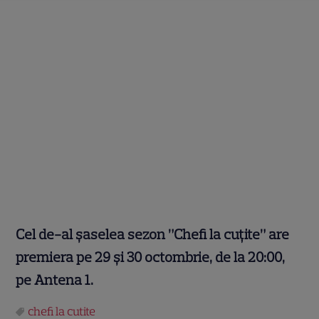
Cel de-al
ș
aselea sezon ”Chefi la cu
ț
ite
”
are
premiera pe 29
ș
i 30 octombrie, de la 20:00,
pe Antena 1.
chefi la cutite