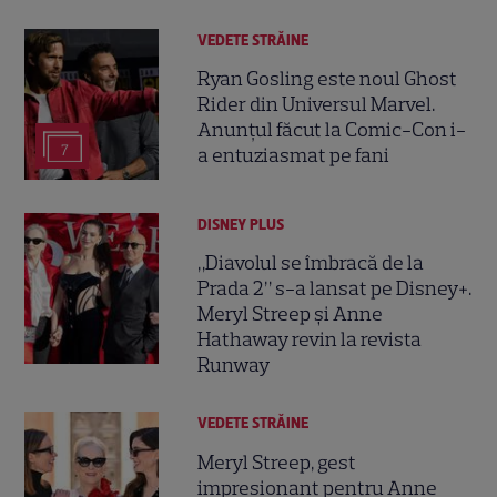
VEDETE STRĂINE
Ryan Gosling este noul Ghost
Rider din Universul Marvel.
Anunțul făcut la Comic-Con i-
7
a entuziasmat pe fani
DISNEY PLUS
„Diavolul se îmbracă de la
Prada 2” s-a lansat pe Disney+.
Meryl Streep și Anne
Hathaway revin la revista
Runway
VEDETE STRĂINE
Meryl Streep, gest
impresionant pentru Anne