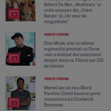
Robert De Niro, „Nosferatu” și
noile sezoane din „Outer
16
Banks” și „Un veac de
singurătate”
VEDETE STRĂINE
Elon Musk, atac la adresa
regizorului premiat cu Oscar
care a realizat documentarul
14
despre viața sa. Filmul are 232
de minute
VEDETE STRĂINE
Marvel are un nou Black
Panther. David Jonsson preia
moștenirea lui Chadwick
3
Boseman