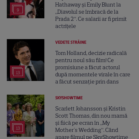
Hathaway și Emily Blunt la
9
„Diavolul se îmbracă de la
Prada 2”. Ce salarii ar fi primit
actrițele
VEDETE STRĂINE
Tom Holland, decizie radicală
pentru noul său film! Ce
promisiune a făcut actorul
13
după momentele virale în care
a făcut senzație prin dans
SKYSHOWTIME
Scarlett Johansson și Kristin
Scott Thomas, din nou mamă
și fiică pe ecran în „My
13
Mother's Wedding”. Când
apare filmul pe SkyShowtime