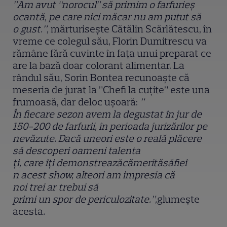
”Am avut “norocul” să primim o farfurie
ș
ocant
ă
, pe care nici m
ă
car nu am putut s
ă
o gust.”,
mărturisește Cătălin Scărlătescu, în
vreme ce colegul său, Florin Dumitrescu va
rămâne fără cuvinte în fața unui preparat ce
are la bază doar colorant alimentar. La
rândul său, Sorin Bontea recunoaște că
meseria de jurat la ”Chefi la cuțite” este una
frumoasă, dar deloc ușoară:
”
În fiecare sezon avem la degustat în jur de
150-200 de farfurii, în perioada jurizărilor pe
nevăzute. Dacă uneori este o reală plăcere
să descoperi oameni talenta
ț
i, care î
ț
i demonstreaz
ă
c
ă
merit
ă
s
ă
fie
î
n acest show, alteori am impresia c
ă
noi trei ar trebui s
ă
primi un spor de periculozitate.
”,
glumește
acesta
.