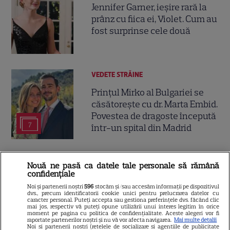
Jennifer Garner, ieșire rară la
prânz cu fiica ei, Violet. Cum au
fost surprinse cele două
VEDETE STRĂINE
Prințul Mirko al Bulgariei se
căsătorește cu dr. Marta Embid.
Povestea de dragoste începută
7
într-un spital din Madrid
VEDETE ROMÂNEŞTI
Nouă ne pasă ca datele tale personale să rămână
confidențiale
Teo Trandafir, despre viața
Noi și partenerii noștri
596
stocăm și/sau accesăm informații pe dispozitivul
după ce fiica ei, Maia, a plecat
dvs., precum identificatorii cookie unici pentru prelucrarea datelor cu
de acasă: „Legătura dintre noi
caracter personal. Puteți accepta sau gestiona preferințele dvs. făcând clic
mai jos, respectiv vă puteți opune utilizării unui interes legitim în orice
7
nu ne-o ia nimeni”
moment pe pagina cu politica de confidențialitate. Aceste alegeri vor fi
raportate partenerilor noștri și nu vă vor afecta navigarea.
Mai multe detalii
Noi si partenerii nostri (retelele de socializare si agentiile de publicitate