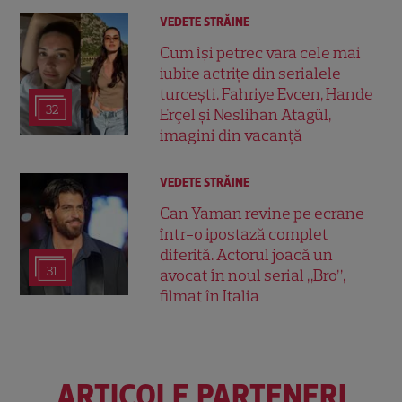
VEDETE STRĂINE
Cum își petrec vara cele mai
iubite actrițe din serialele
turcești. Fahriye Evcen, Hande
32
Erçel și Neslihan Atagül,
imagini din vacanță
VEDETE STRĂINE
Can Yaman revine pe ecrane
într-o ipostază complet
diferită. Actorul joacă un
31
avocat în noul serial „Bro”,
filmat în Italia
ARTICOLE PARTENERI