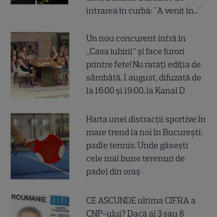
intrarea în curbă: "A venit în..."
Un nou concurent intră în
„Casa iubirii” și face furori
printre fete! Nu ratați ediția de
sâmbătă, 1 august, difuzată de
la 16:00 și 19:00, la Kanal D
Harta unei distracții sportive în
mare trend la noi în București:
padle tennis. Unde găsești
cele mai bune terenuri de
padel din oraș
CE ASCUNDE ultima CIFRA a
CNP-ului? Dacă ai 3 sau 8