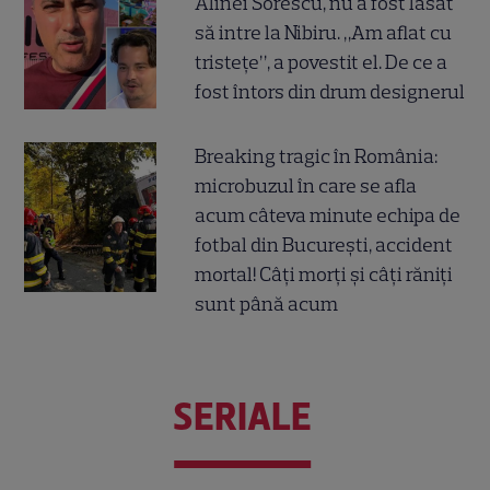
Alinei Sorescu, nu a fost lăsat
să intre la Nibiru. „Am aflat cu
tristețe”, a povestit el. De ce a
fost întors din drum designerul
Breaking tragic în România:
microbuzul în care se afla
acum câteva minute echipa de
fotbal din București, accident
mortal! Câți morți și câți răniți
sunt până acum
SERIALE