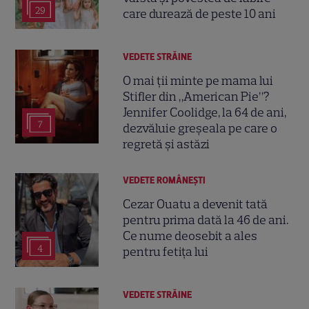
29
care durează de peste 10 ani
VEDETE STRĂINE
O mai ții minte pe mama lui
Stifler din „American Pie”?
Jennifer Coolidge, la 64 de ani,
7
dezvăluie greșeala pe care o
regretă și astăzi
VEDETE ROMÂNEŞTI
Cezar Ouatu a devenit tată
pentru prima dată la 46 de ani.
Ce nume deosebit a ales
4
pentru fetița lui
VEDETE STRĂINE