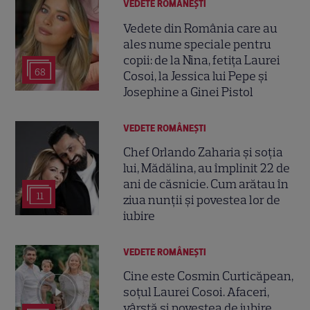
VEDETE ROMÂNEŞTI
Vedete din România care au
ales nume speciale pentru
copii: de la Nina, fetița Laurei
68
Cosoi, la Jessica lui Pepe și
Josephine a Ginei Pistol
VEDETE ROMÂNEŞTI
Chef Orlando Zaharia și soția
lui, Mădălina, au împlinit 22 de
ani de căsnicie. Cum arătau în
11
ziua nunții și povestea lor de
iubire
VEDETE ROMÂNEŞTI
Cine este Cosmin Curticăpean,
soțul Laurei Cosoi. Afaceri,
vârstă și povestea de iubire