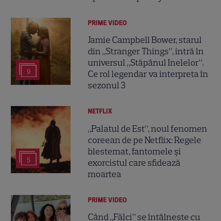
PRIME VIDEO
Jamie Campbell Bower, starul
din „Stranger Things”, intră în
universul „Stăpânul Inelelor”.
9
Ce rol legendar va interpreta în
sezonul 3
NETFLIX
„Palatul de Est”, noul fenomen
coreean de pe Netflix: Regele
blestemat, fantomele și
5
exorcistul care sfidează
moartea
PRIME VIDEO
Când „Fălci” se întâlnește cu