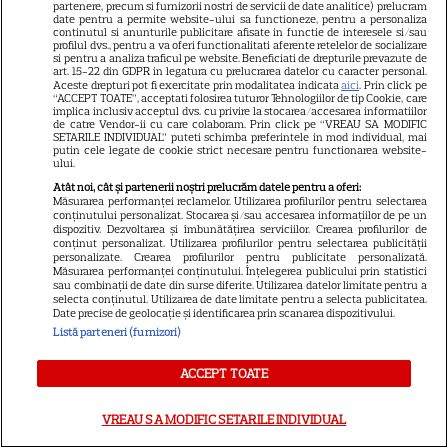
partenere, precum si furnizorii nostri de servicii de date analitice) prelucram
date pentru a permite website-ului sa functioneze, pentru a personaliza
continutul si anunturile publicitare afisate in functie de interesele si/sau
profilul dvs., pentru a va oferi functionalitati aferente retelelor de socializare
si pentru a analiza traficul pe website. Beneficiati de drepturile prevazute de
art. 15-22 din GDPR in legatura cu prelucrarea datelor cu caracter personal.
Aceste drepturi pot fi exercitate prin modalitatea indicata
aici
. Prin click pe
“ACCEPT TOATE”, acceptati folosirea tuturor Tehnologiilor de tip Cookie, care
implica inclusiv acceptul dvs. cu privire la stocarea/accesarea informatiilor
de catre Vendor-ii cu care colaboram. Prin click pe “VREAU SA MODIFIC
SETARILE INDIVIDUAL” puteti schimba preferintele in mod individual, mai
putin cele legate de cookie strict necesare pentru functionarea website-
ului.
Atât noi, cât și partenerii noștri prelucrăm datele pentru a oferi:
Despre Tvmania
Măsurarea performanței reclamelor. Utilizarea profilurilor pentru selectarea
conținutului personalizat. Stocarea și/sau accesarea informațiilor de pe un
Contact
dispozitiv. Dezvoltarea și îmbunătățirea serviciilor. Crearea profilurilor de
conținut personalizat. Utilizarea profilurilor pentru selectarea publicității
Contacte televiziuni
personalizate. Crearea profilurilor pentru publicitate personalizată.
Măsurarea performanței conținutului. Înțelegerea publicului prin statistici
sau combinații de date din surse diferite. Utilizarea datelor limitate pentru a
Abonamente
selecta conținutul. Utilizarea de date limitate pentru a selecta publicitatea.
Date precise de geolocație și identificarea prin scanarea dispozitivului.
Publicitate
Listă parteneri (furnizori)
Termeni și condiții
ACCEPT TOATE
Despre cookies
Politica de confidenţialitate
VREAU SA MODIFIC SETARILE INDIVIDUAL
Sitemap