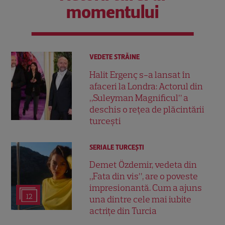
momentului
VEDETE STRĂINE
Halit Ergenç s-a lansat în
afaceri la Londra: Actorul din
„Suleyman Magnificul” a
deschis o rețea de plăcintării
turcești
SERIALE TURCEŞTI
Demet Özdemir, vedeta din
„Fata din vis”, are o poveste
impresionantă. Cum a ajuns
12
una dintre cele mai iubite
actrițe din Turcia