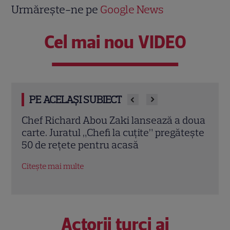
Urmărește-ne pe
Google News
Cel mai nou VIDEO
PE ACELAȘI SUBIECT
doua
De la Chefi la cuțite, direct într-o
Rich
tește
bucătărie cu stea Michelin! Marina Luca
pentr
a început stagiul în restaurantul lui Chef
care
Richard Abou Zaki
Citeș
Citește mai multe
Actorii turci ai