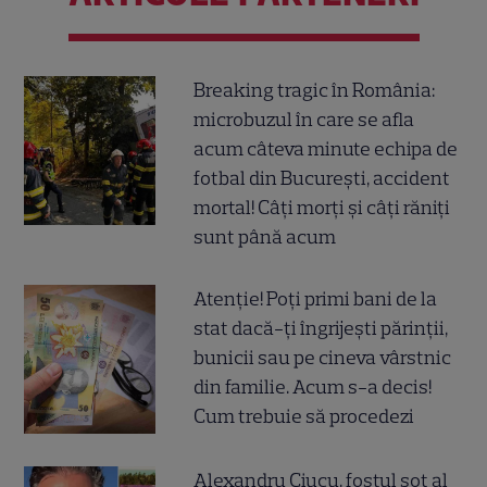
Breaking tragic în România:
microbuzul în care se afla
acum câteva minute echipa de
fotbal din București, accident
mortal! Câți morți și câți răniți
sunt până acum
Atenție! Poți primi bani de la
stat dacă-ți îngrijești părinții,
bunicii sau pe cineva vârstnic
din familie. Acum s-a decis!
Cum trebuie să procedezi
Alexandru Ciucu, fostul soț al