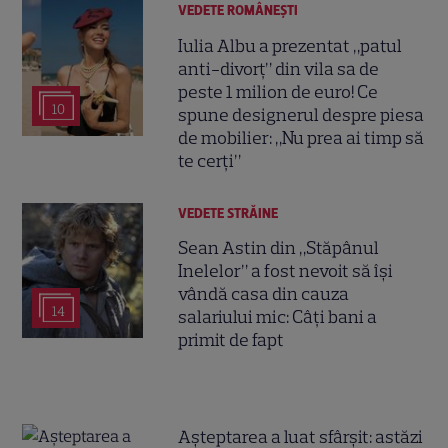
VEDETE ROMÂNEŞTI
Iulia Albu a prezentat „patul
anti-divorț” din vila sa de
peste 1 milion de euro! Ce
10
spune designerul despre piesa
de mobilier: „Nu prea ai timp să
te cerți”
VEDETE STRĂINE
Sean Astin din „Stăpânul
Inelelor” a fost nevoit să își
vândă casa din cauza
14
salariului mic: Câți bani a
primit de fapt
Așteptarea a luat sfârșit: astăzi