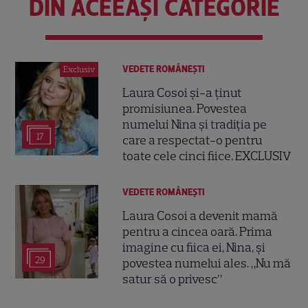
DIN ACEEAȘI CATEGORIE
VEDETE ROMÂNEŞTI
Exclusiv
Laura Cosoi și-a ținut
promisiunea. Povestea
numelui Nina și tradiția pe
17
care a respectat-o pentru
toate cele cinci fiice. EXCLUSIV
VEDETE ROMÂNEŞTI
Laura Cosoi a devenit mamă
pentru a cincea oară. Prima
imagine cu fiica ei, Nina, și
29
povestea numelui ales. „Nu mă
satur să o privesc”