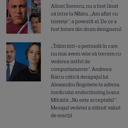
Alinei Sorescu, nu a fost lăsat
să intre la Nibiru. „Am aflat cu
tristețe”, a povestit el. De ce a
fost întors din drum designerul
„Trăim într-o perioadă în care
nu mai avem voie să trecem cu
vederea astfel de
comportamente”. Andreea
Raicu critică derapajul lui
Alexandru Rogobete la adresa
medicului endocrinolog Ioana
Mihăilă: „Nu este acceptabil”.
Mesajul vedetei a stârnit valuri
de reacții