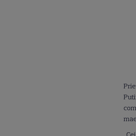
Prie
Puti
comu
maes
„Cei