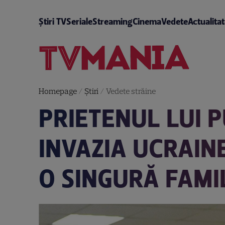
Știri TV
Seriale
Streaming
Cinema
Vedete
Actualita
Homepage
/
Știri
/
Vedete străine
PRIETENUL LUI 
INVAZIA UCRAIN
O SINGURĂ FAMI