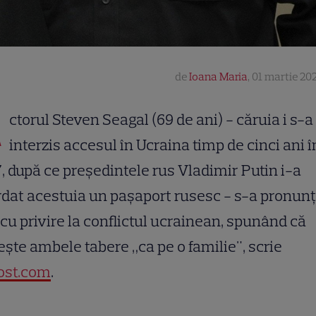
de
Ioana Maria
,
01 martie 202
A
ctorul Steven Seagal (69 de ani) - căruia i s-a
interzis accesul în Ucraina timp de cinci ani î
, după ce președintele rus Vladimir Putin i-a
dat acestuia un pașaport rusesc - s-a pronunț
 cu privire la conflictul ucrainean, spunând că
ește ambele tabere „ca pe o familie", scrie
ost.com
.