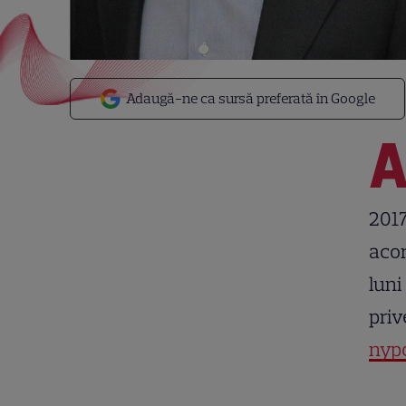
Adaugă-ne ca sursă preferată în Google
2017
acor
luni
priv
nyp