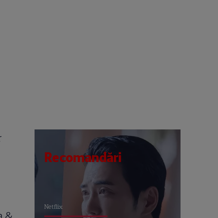
r
Recomandări
Netflix
a &