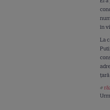
El a
cond
numi
în v
La c
Puti
cons
adre
țară
ră
Urm