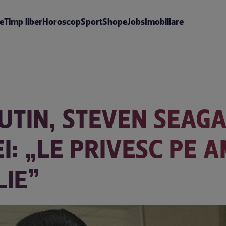
te
Timp liber
Horoscop
Sport
Shop
eJobs
Imobiliare
PUTIN, STEVEN SEAG
EI: „LE PRIVESC PE
LIE”