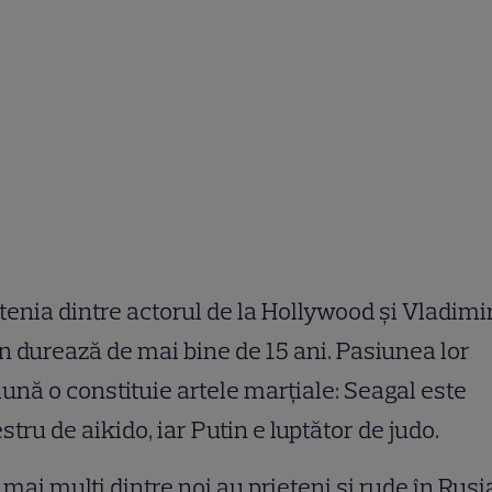
tenia dintre actorul de la Hollywood și Vladimi
n durează de mai bine de 15 ani. Pasiunea lor
nă o constituie artele marțiale: Seagal este
tru de aikido, iar Putin e luptător de judo.
 mai mulți dintre noi au prieteni și rude în Rusi