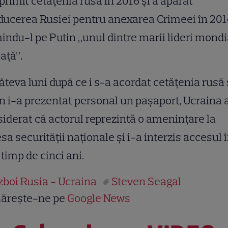
 primit cetățenia rusă în 2016 și a apărat
ucerea Rusiei pentru anexarea Crimeei în 201
ndu-l pe Putin „unul dintre marii lideri mondi
iață”.
âteva luni după ce i s-a acordat cetățenia rusă 
n i-a prezentat personal un pașaport, Ucraina 
iderat că actorul reprezintă o amenințare la
sa securității naționale și i-a interzis accesul 
 timp de cinci ani.
zboi Rusia - Ucraina
Steven Seagal
ărește-ne pe
Google News