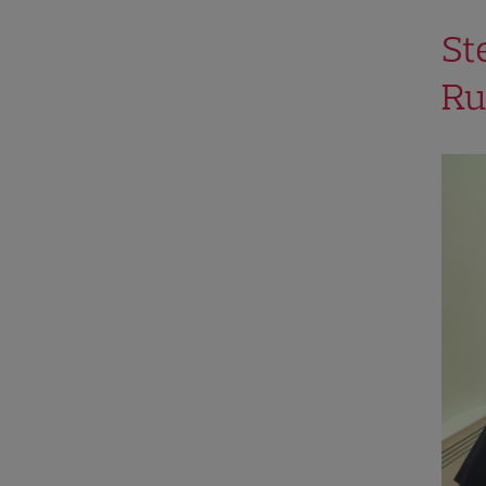
St
Ru