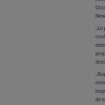
Ucra
News
„Le 
cred
exte
prop
deza
„Rug
rezo
împr
de a