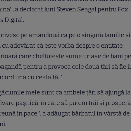
ina”, a declarat luni Steven Seagal pentru Fox
 Digital.
privesc pe amândouă ca pe o singură familie și
 cu adevărat că este vorba despre o entitate
rioară care cheltuiește sume uriașe de bani p
agandă pentru a provoca cele două țări să fie î
cord una cu cealaltă.”
ăciunile mele sunt ca ambele țări să ajungă la
lvare pașnică, în care să putem trăi și prospera
eună în pace”, a adăugat bărbatul în vârstă de
ni.