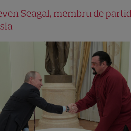
even Seagal, membru de partid
sia