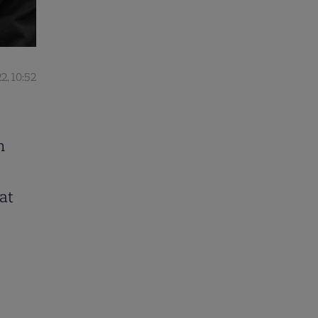
2, 10:52
n
at