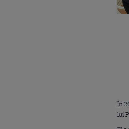
În 2
lui 