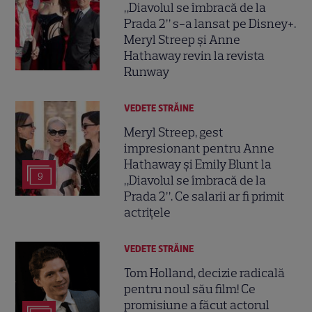
„Diavolul se îmbracă de la
Prada 2” s-a lansat pe Disney+.
Meryl Streep și Anne
Hathaway revin la revista
Runway
VEDETE STRĂINE
Meryl Streep, gest
impresionant pentru Anne
Hathaway și Emily Blunt la
9
„Diavolul se îmbracă de la
Prada 2”. Ce salarii ar fi primit
actrițele
VEDETE STRĂINE
Tom Holland, decizie radicală
pentru noul său film! Ce
promisiune a făcut actorul