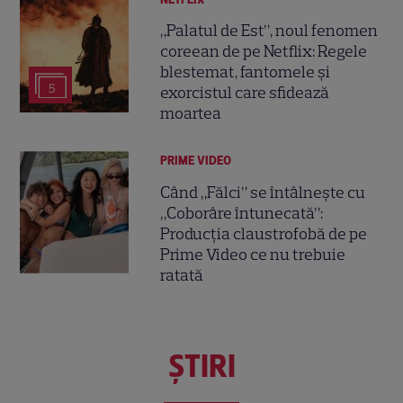
„Palatul de Est”, noul fenomen
coreean de pe Netflix: Regele
blestemat, fantomele și
5
exorcistul care sfidează
moartea
PRIME VIDEO
Când „Fălci” se întâlnește cu
„Coborâre întunecată”:
Producția claustrofobă de pe
Prime Video ce nu trebuie
ratată
ŞTIRI