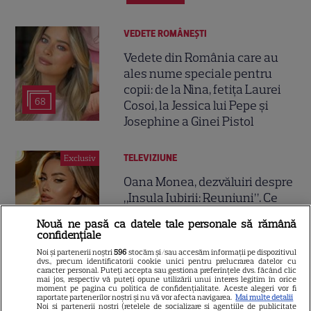
VEDETE ROMÂNEŞTI
Vedete din România care au
ales nume speciale pentru
copii: de la Nina, fetița Laurei
68
Cosoi, la Jessica lui Pepe și
Josephine a Ginei Pistol
TELEVIZIUNE
Exclusiv
Oana Monea, dezvăluiri despre
„Insula Iubirii: Reuniuni”. Ce
spune despre foștii
Nouă ne pasă ca datele tale personale să rămână
16
concurenți: „Anumite lucruri
confidențiale
au rămas nerezolvate”
Noi și partenerii noștri
596
stocăm și/sau accesăm informații pe dispozitivul
EXCLUSIV
dvs., precum identificatorii cookie unici pentru prelucrarea datelor cu
caracter personal. Puteți accepta sau gestiona preferințele dvs. făcând clic
mai jos, respectiv vă puteți opune utilizării unui interes legitim în orice
moment pe pagina cu politica de confidențialitate. Aceste alegeri vor fi
raportate partenerilor noștri și nu vă vor afecta navigarea.
Mai multe detalii
VEDETE ROMÂNEŞTI
Noi si partenerii nostri (retelele de socializare si agentiile de publicitate