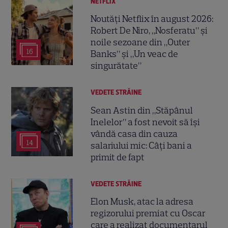
NETFLIX
Noutăți Netflix în august 2026:
Robert De Niro, „Nosferatu” și
noile sezoane din „Outer
16
Banks” și „Un veac de
singurătate”
VEDETE STRĂINE
Sean Astin din „Stăpânul
Inelelor” a fost nevoit să își
vândă casa din cauza
14
salariului mic: Câți bani a
primit de fapt
VEDETE STRĂINE
Elon Musk, atac la adresa
regizorului premiat cu Oscar
care a realizat documentarul