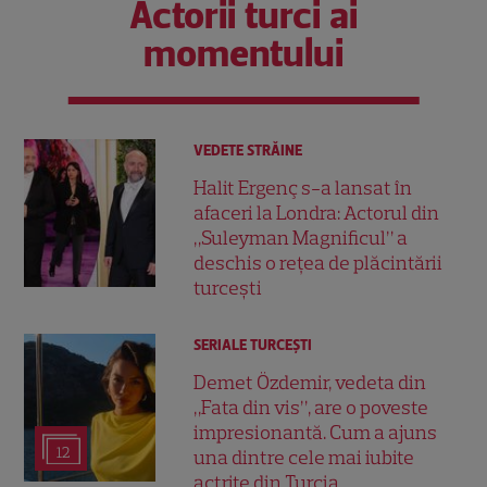
Actorii turci ai
momentului
VEDETE STRĂINE
Halit Ergenç s-a lansat în
afaceri la Londra: Actorul din
„Suleyman Magnificul” a
deschis o rețea de plăcintării
turcești
SERIALE TURCEŞTI
Demet Özdemir, vedeta din
„Fata din vis”, are o poveste
impresionantă. Cum a ajuns
12
una dintre cele mai iubite
actrițe din Turcia