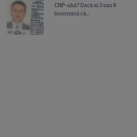
CNP-ului? Dacă ai 3 sau 8
însemană că...