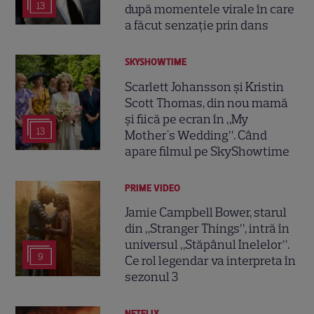
13
după momentele virale în care
a făcut senzație prin dans
SKYSHOWTIME
Scarlett Johansson și Kristin
Scott Thomas, din nou mamă
și fiică pe ecran în „My
13
Mother's Wedding”. Când
apare filmul pe SkyShowtime
PRIME VIDEO
Jamie Campbell Bower, starul
din „Stranger Things”, intră în
universul „Stăpânul Inelelor”.
9
Ce rol legendar va interpreta în
sezonul 3
NETFLIX