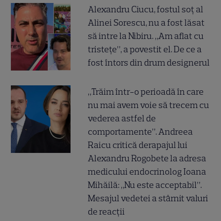
Alexandru Ciucu, fostul soț al
Alinei Sorescu, nu a fost lăsat
să intre la Nibiru. „Am aflat cu
tristețe”, a povestit el. De ce a
fost întors din drum designerul
„Trăim într-o perioadă în care
nu mai avem voie să trecem cu
vederea astfel de
comportamente”. Andreea
Raicu critică derapajul lui
Alexandru Rogobete la adresa
medicului endocrinolog Ioana
Mihăilă: „Nu este acceptabil”.
Mesajul vedetei a stârnit valuri
de reacții