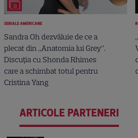
21
SERIALE AMERICANE
R
Sandra Oh dezvăluie de ce a
plecat din „Anatomia lui Grey”.
Discuția cu Shonda Rhimes
care a schimbat totul pentru
Cristina Yang
ARTICOLE PARTENERI