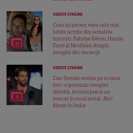
VEDETE STRĂINE
Cum își petrec vara cele mai
iubite actrițe din serialele
turcești. Fahriye Evcen, Hande
32
Erçel și Neslihan Atagül,
imagini din vacanță
VEDETE STRĂINE
Can Yaman revine pe ecrane
într-o ipostază complet
diferită. Actorul joacă un
31
avocat în noul serial „Bro”,
filmat în Italia