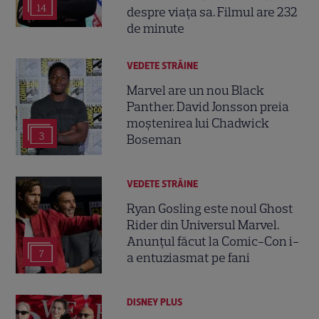
14
despre viața sa. Filmul are 232
de minute
VEDETE STRĂINE
Marvel are un nou Black
Panther. David Jonsson preia
moștenirea lui Chadwick
3
Boseman
VEDETE STRĂINE
Ryan Gosling este noul Ghost
Rider din Universul Marvel.
Anunțul făcut la Comic-Con i-
7
a entuziasmat pe fani
DISNEY PLUS