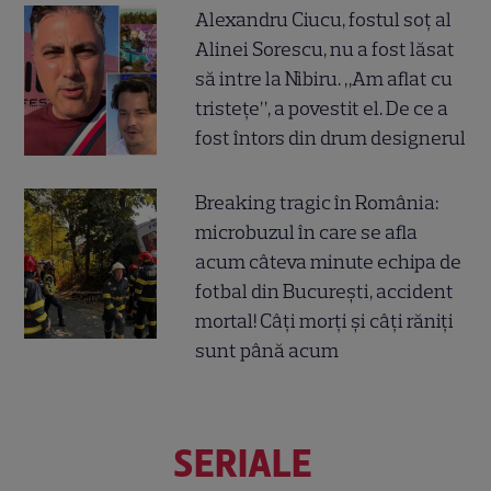
Alexandru Ciucu, fostul soț al
Alinei Sorescu, nu a fost lăsat
să intre la Nibiru. „Am aflat cu
tristețe”, a povestit el. De ce a
fost întors din drum designerul
Breaking tragic în România:
microbuzul în care se afla
acum câteva minute echipa de
fotbal din București, accident
mortal! Câți morți și câți răniți
sunt până acum
SERIALE