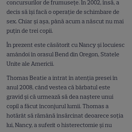
concursurilor de frumuseţe. În 2002, însă, a
decis să îşi facă o operaţie de schimbare de
sex. Chiar şi aşa, până acum a născut nu mai
puţin de trei copii.
În prezent este căsătorit cu Nancy şi locuiesc
amândoi în orasul Bend din Oregon, Statele
Unite ale Americii.
Thomas Beatie a intrat în atenţia presei în
anul 2008, când vestea că bărbatul este
gravid şi că urmează să dea naştere unui
copil a făcut înconjurul lumii. Thomas a
hotărât să rămână însărcinat deoarece soţia
lui, Nancy, a suferit o histerectomie şi nu