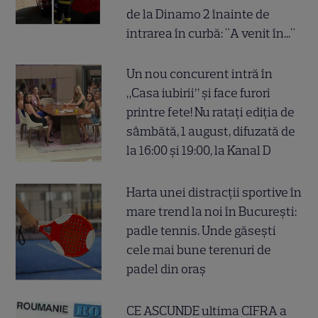
de la Dinamo 2 înainte de
intrarea în curbă: "A venit în..."
Un nou concurent intră în
„Casa iubirii” și face furori
printre fete! Nu ratați ediția de
sâmbătă, 1 august, difuzată de
la 16:00 și 19:00, la Kanal D
Harta unei distracții sportive în
mare trend la noi în București:
padle tennis. Unde găsești
cele mai bune terenuri de
padel din oraș
CE ASCUNDE ultima CIFRA a