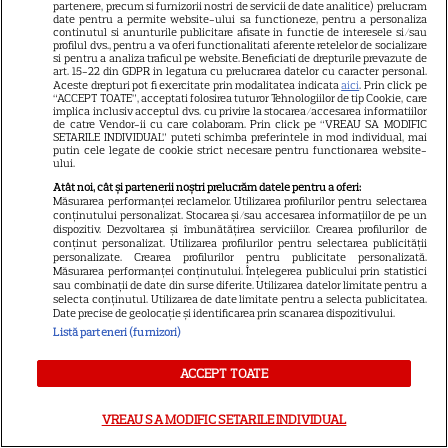
partenere, precum si furnizorii nostri de servicii de date analitice) prelucram
Chef Orlando Zaharia și soția
date pentru a permite website-ului sa functioneze, pentru a personaliza
continutul si anunturile publicitare afisate in functie de interesele si/sau
lui, Mădălina, au împlinit 22 de
profilul dvs., pentru a va oferi functionalitati aferente retelelor de socializare
si pentru a analiza traficul pe website. Beneficiati de drepturile prevazute de
ani de căsnicie. Cum arătau în
art. 15-22 din GDPR in legatura cu prelucrarea datelor cu caracter personal.
11
ziua nunții și povestea lor de
Aceste drepturi pot fi exercitate prin modalitatea indicata
aici
. Prin click pe
“ACCEPT TOATE”, acceptati folosirea tuturor Tehnologiilor de tip Cookie, care
iubire
implica inclusiv acceptul dvs. cu privire la stocarea/accesarea informatiilor
de catre Vendor-ii cu care colaboram. Prin click pe “VREAU SA MODIFIC
SETARILE INDIVIDUAL” puteti schimba preferintele in mod individual, mai
putin cele legate de cookie strict necesare pentru functionarea website-
VEDETE ROMÂNEŞTI
ului.
Atât noi, cât și partenerii noștri prelucrăm datele pentru a oferi:
Cine este Cosmin Curticăpean,
Măsurarea performanței reclamelor. Utilizarea profilurilor pentru selectarea
conținutului personalizat. Stocarea și/sau accesarea informațiilor de pe un
soțul Laurei Cosoi. Afaceri,
dispozitiv. Dezvoltarea și îmbunătățirea serviciilor. Crearea profilurilor de
vârstă și povestea de iubire
conținut personalizat. Utilizarea profilurilor pentru selectarea publicității
personalizate. Crearea profilurilor pentru publicitate personalizată.
29
care durează de peste 10 ani
Măsurarea performanței conținutului. Înțelegerea publicului prin statistici
sau combinații de date din surse diferite. Utilizarea datelor limitate pentru a
selecta conținutul. Utilizarea de date limitate pentru a selecta publicitatea.
Date precise de geolocație și identificarea prin scanarea dispozitivului.
VEDETE STRĂINE
Listă parteneri (furnizori)
O mai ții minte pe mama lui
ACCEPT TOATE
Stifler din „American Pie”?
Jennifer Coolidge, la 64 de ani,
VREAU SA MODIFIC SETARILE INDIVIDUAL
7
dezvăluie greșeala pe care o