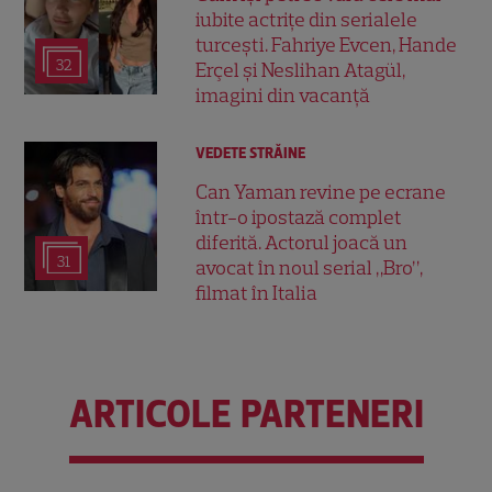
iubite actrițe din serialele
turcești. Fahriye Evcen, Hande
32
Erçel și Neslihan Atagül,
imagini din vacanță
VEDETE STRĂINE
Can Yaman revine pe ecrane
într-o ipostază complet
diferită. Actorul joacă un
31
avocat în noul serial „Bro”,
filmat în Italia
ARTICOLE PARTENERI