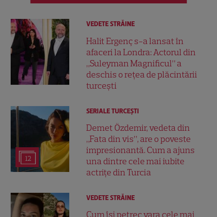
VEDETE STRĂINE
Halit Ergenç s-a lansat în
afaceri la Londra: Actorul din
„Suleyman Magnificul” a
deschis o rețea de plăcintării
turcești
SERIALE TURCEŞTI
Demet Özdemir, vedeta din
„Fata din vis”, are o poveste
impresionantă. Cum a ajuns
12
una dintre cele mai iubite
actrițe din Turcia
VEDETE STRĂINE
Cum își petrec vara cele mai