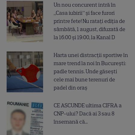
Un nou concurent intră în
„Casa iubirii” și face furori
printre fete! Nu ratați ediția de
sâmbătă, 1 august, difuzată de
la 16:00 și 19:00, la Kanal D
Harta unei distracții sportive în
mare trend la noi în București:
padle tennis. Unde găsești
cele mai bune terenuri de
padel din oraș
CE ASCUNDE ultima CIFRA a
CNP-ului? Dacă ai 3 sau 8
însemană că...