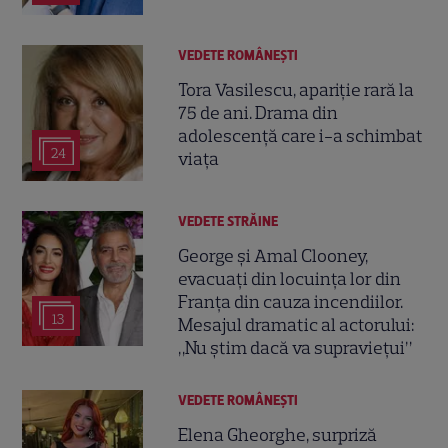
VEDETE ROMÂNEŞTI
Tora Vasilescu, apariție rară la
75 de ani. Drama din
adolescență care i-a schimbat
24
viața
VEDETE STRĂINE
George și Amal Clooney,
evacuați din locuința lor din
Franța din cauza incendiilor.
13
Mesajul dramatic al actorului:
„Nu știm dacă va supraviețui”
VEDETE ROMÂNEŞTI
Elena Gheorghe, surpriză