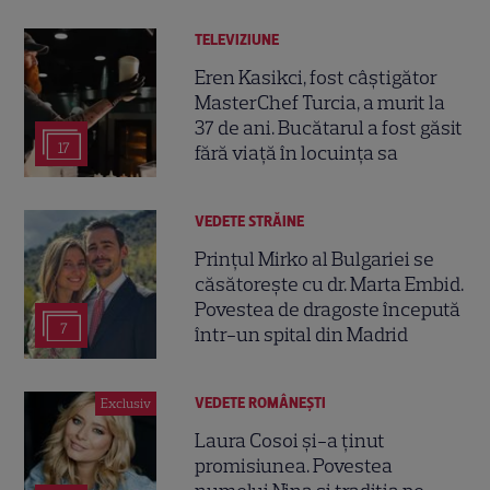
TELEVIZIUNE
Eren Kasikci, fost câștigător
MasterChef Turcia, a murit la
37 de ani. Bucătarul a fost găsit
17
fără viață în locuința sa
VEDETE STRĂINE
Prințul Mirko al Bulgariei se
căsătorește cu dr. Marta Embid.
Povestea de dragoste începută
7
într-un spital din Madrid
VEDETE ROMÂNEŞTI
Exclusiv
Laura Cosoi și-a ținut
promisiunea. Povestea