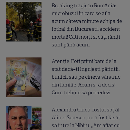
Breaking tragic în România:
microbuzul în care se afla
acum câteva minute echipa de
fotbal din București, accident
mortal! Câți morți și câți răniți
sunt până acum
Atenție! Poți primi bani de la
stat dacă-ți îngrijești părinții,
bunicii sau pe cineva vârstnic
din familie. Acum s-a decis!
Cum trebuie să procedezi
Alexandru Ciucu, fostul soț al
Alinei Sorescu, nu a fost lăsat
să intre la Nibiru. „Am aflat cu