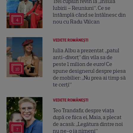
Trei cupluri revin la „Insula
Iubirii – Reuniuni”. Ce se
întâmplă când se întâlnesc din
4
nou cu Radu Vâlcan
VEDETE ROMÂNEŞTI
Iulia Albu a prezentat „patul
anti-divorț” din vila sa de
peste 1 milion de euro! Ce
10
spune designerul despre piesa
de mobilier: „Nu prea ai timp să
te cerți”
VEDETE ROMÂNEŞTI
Teo Trandafir, despre viața
după ce fiica ei, Maia, a plecat
de acasă: „Legătura dintre noi
7
nu ne-o ia nimeni”