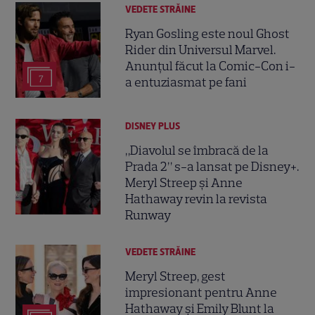
VEDETE STRĂINE
Ryan Gosling este noul Ghost
Rider din Universul Marvel.
Anunțul făcut la Comic-Con i-
7
a entuziasmat pe fani
DISNEY PLUS
„Diavolul se îmbracă de la
Prada 2” s-a lansat pe Disney+.
Meryl Streep și Anne
Hathaway revin la revista
Runway
VEDETE STRĂINE
Meryl Streep, gest
impresionant pentru Anne
Hathaway și Emily Blunt la