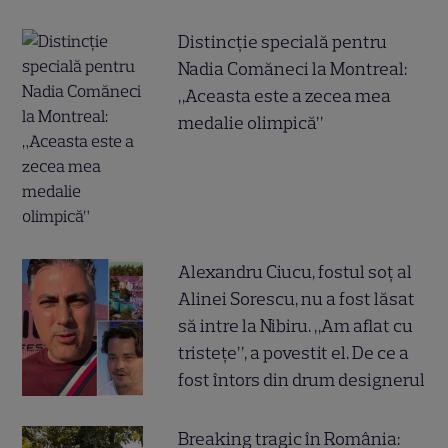
Distincție specială pentru
Nadia Comăneci la Montreal:
„Aceasta este a zecea mea
medalie olimpică”
Alexandru Ciucu, fostul soț al
Alinei Sorescu, nu a fost lăsat
să intre la Nibiru. „Am aflat cu
tristețe”, a povestit el. De ce a
fost întors din drum designerul
Breaking tragic în România: