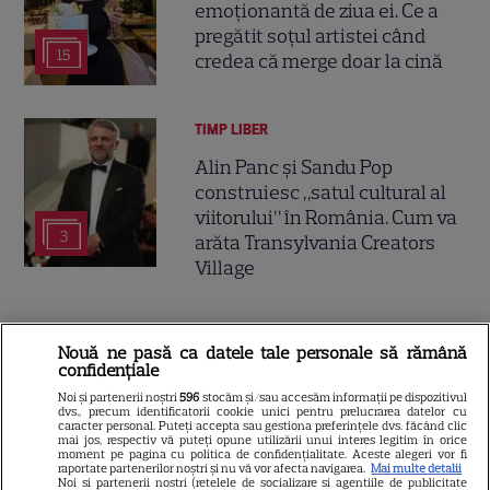
emoționantă de ziua ei. Ce a
pregătit soțul artistei când
15
credea că merge doar la cină
TIMP LIBER
Alin Panc și Sandu Pop
construiesc „satul cultural al
viitorului” în România. Cum va
3
arăta Transylvania Creators
Village
Nouă ne pasă ca datele tale personale să rămână
confidențiale
Noi și partenerii noștri
596
stocăm și/sau accesăm informații pe dispozitivul
dvs., precum identificatorii cookie unici pentru prelucrarea datelor cu
caracter personal. Puteți accepta sau gestiona preferințele dvs. făcând clic
mai jos, respectiv vă puteți opune utilizării unui interes legitim în orice
moment pe pagina cu politica de confidențialitate. Aceste alegeri vor fi
raportate partenerilor noștri și nu vă vor afecta navigarea.
Mai multe detalii
Noi si partenerii nostri (retelele de socializare si agentiile de publicitate