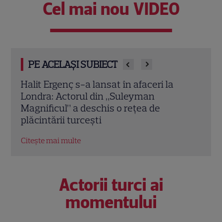
Cel mai nou VIDEO
PE ACELAȘI SUBIECT
Vedete din România care au ales nume
Oana
speciale pentru copii: de la Nina, fetița
Iubi
Laurei Cosoi, la Jessica lui Pepe și
conc
Josephine a Ginei Pistol
nere
Citește mai multe
Citeș
Actorii turci ai
momentului