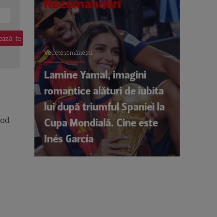
Recomandări
Vedete româneşti
Lamine Yamal, imagini
romantice alături de iubita
lui după triumful Spaniei la
ood
Cupa Mondială. Cine este
Inés García