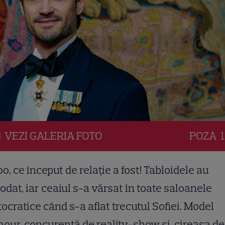
VEZI
GALERIA
FOTO
POZA
1
oo, ce început de relație a fost! Tabloidele au
odat, iar ceaiul s-a vărsat în toate saloanele
tocratice când s-a aflat trecutul Sofiei. Model
our, concurentă de reality-show și, cireașa de