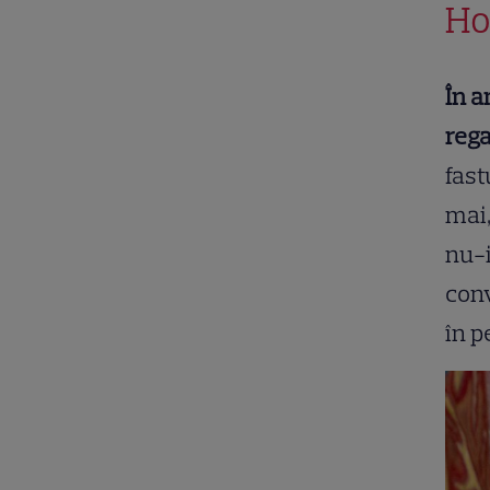
Ho
În a
rega
fast
mai,
nu-i
conv
în p