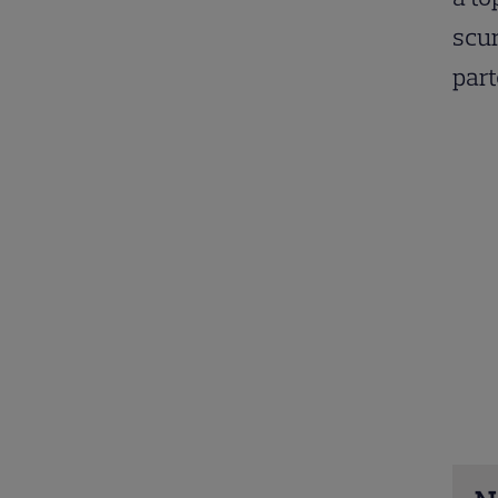
scur
par