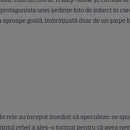
, protagonista unei ședințe foto de infarct în car
 aproape goală, îmbrățișată doar de un șarpe b
le rele au început imediat să speculeze: se sp
rințul rebel a ales-o tocmai pentru că avea ne