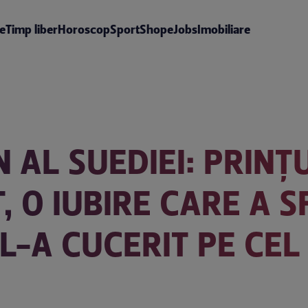
te
Timp liber
Horoscop
Sport
Shop
eJobs
Imobiliare
AL SUEDIEI: PRINȚUL
, O IUBIRE CARE A S
L-A CUCERIT PE CEL