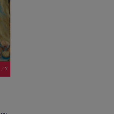
 / 7
 pe