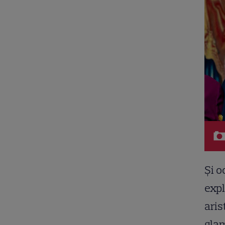
Și o
expl
aris
glam