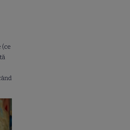
 (ce
tă
 când