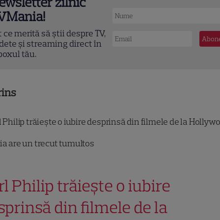
ewsletter zilnic
VMania!
t ce merită să știi despre TV,
dete și streaming direct în
boxul tău.
rins
 Philip trăiește o iubire desprinsă din filmele de la Hollyw
ia are un trecut tumultos
l Philip trăiește o iubire
sprinsă din filmele de la