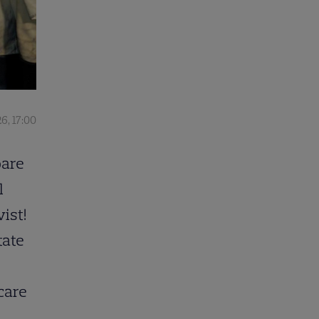
6, 17:00
oare
l
vist!
tate
 care