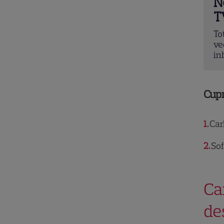
N
T
To
ve
in
Cup
1
Carl
2
Sof
Car
de