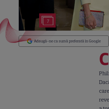
7
Adaugă-ne ca sursă preferată în Google
C
Phil
Dacă
care
reve
a to