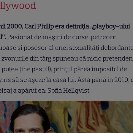
llywood
nii 2000, Carl Philip era definiția „playboy-ului
l”.
Pasionat de mașini de curse, petreceri
uoase și posesor al unei sexualități debordante
 zvonurile din târg spuneau că nicio pretenden
 putea ține pasul!), prințul părea imposibil de
ins să se așeze la casa lui. Asta până în 2010,
eisaj a apărut ea: Sofia Hellqvist.