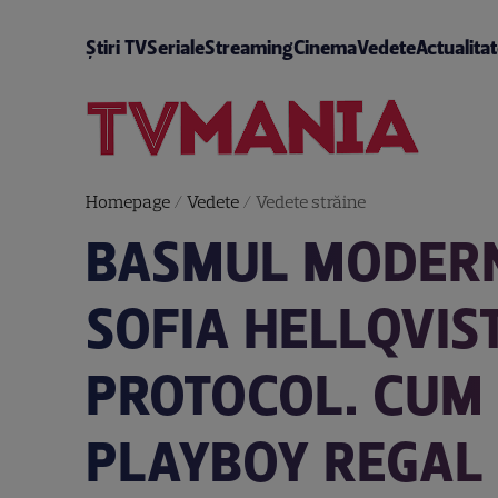
Știri TV
Seriale
Streaming
Cinema
Vedete
Actualita
Homepage
/
Vedete
/
Vedete străine
BASMUL MODERN 
SOFIA HELLQVIST
PROTOCOL. CUM 
PLAYBOY REGAL