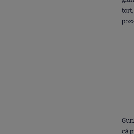
tort
poza
Guri
că p