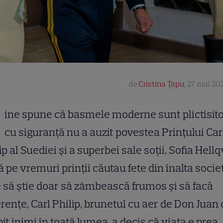
de
Cristina Țapu
,
27 mai 202
ine spune că basmele moderne sunt plictisit
cu siguranță nu a auzit povestea Prințului Car
ip al Suediei și a superbei sale soții, Sofia Hellq
 pe vremuri prinții căutau fete din înalta socie
 să știe doar să zâmbească frumos și să facă
rențe, Carl Philip, brunetul cu aer de Don Juan
pit inimi în toată lumea, a decis că viața e prea