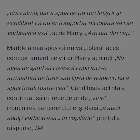
„
Era calmă, dar a spus pe un ton liniștit și
echilibrat că nu ar fi suportat niciodată să i se
vorbească așa
”, scrie Harry.
„Am dat din cap.”
Markle a mai spus că nu va „tolera” acest
comportament pe viitor, Harry scriind: „
Nu
avea de gând să crească copii într-o
atmosferă de furie sau lipsă de respect. Ea a
spus totul, foarte clar”
. Când fosta actriță a
continuat să întrebe de unde
„vine”
izbucnirea partenerului ei și dacă „
a auzit
adulți vorbind așa… în copilărie”,
prințul a
răspuns: „
Da
”.