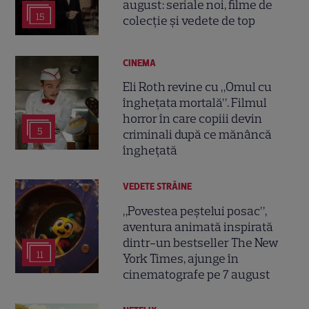
august: seriale noi, filme de
15
colecție și vedete de top
CINEMA
Eli Roth revine cu „Omul cu
înghețata mortală”. Filmul
horror în care copiii devin
5
criminali după ce mănâncă
înghețată
VEDETE STRĂINE
„Povestea peștelui posac”,
aventura animată inspirată
dintr-un bestseller The New
11
York Times, ajunge în
cinematografe pe 7 august