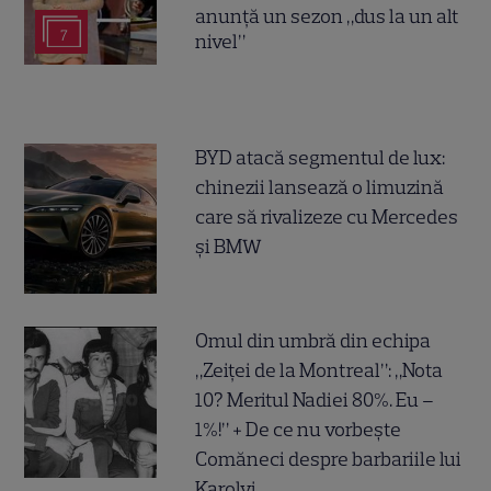
anunță un sezon „dus la un alt
7
nivel”
BYD atacă segmentul de lux:
chinezii lansează o limuzină
care să rivalizeze cu Mercedes
și BMW
Omul din umbră din echipa
„Zeiței de la Montreal”: „Nota
10? Meritul Nadiei 80%. Eu –
1%!” + De ce nu vorbește
Comăneci despre barbariile lui
Karolyi