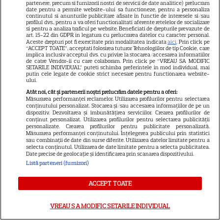
partenere, precum si furnizorii nostri de servicii de date analitice) prelucram
14
despre viața sa. Filmul are 232
date pentru a permite website-ului sa functioneze, pentru a personaliza
continutul si anunturile publicitare afisate in functie de interesele si/sau
de minute
profilul dvs., pentru a va oferi functionalitati aferente retelelor de socializare
si pentru a analiza traficul pe website. Beneficiati de drepturile prevazute de
art. 15-22 din GDPR in legatura cu prelucrarea datelor cu caracter personal.
Aceste drepturi pot fi exercitate prin modalitatea indicata
aici
. Prin click pe
VEDETE STRĂINE
“ACCEPT TOATE”, acceptati folosirea tuturor Tehnologiilor de tip Cookie, care
implica inclusiv acceptul dvs. cu privire la stocarea/accesarea informatiilor
Marvel are un nou Black
de catre Vendor-ii cu care colaboram. Prin click pe “VREAU SA MODIFIC
SETARILE INDIVIDUAL” puteti schimba preferintele in mod individual, mai
Panther. David Jonsson preia
putin cele legate de cookie strict necesare pentru functionarea website-
ului.
moștenirea lui Chadwick
Atât noi, cât și partenerii noștri prelucrăm datele pentru a oferi:
3
Boseman
Măsurarea performanței reclamelor. Utilizarea profilurilor pentru selectarea
conținutului personalizat. Stocarea și/sau accesarea informațiilor de pe un
dispozitiv. Dezvoltarea și îmbunătățirea serviciilor. Crearea profilurilor de
conținut personalizat. Utilizarea profilurilor pentru selectarea publicității
VEDETE STRĂINE
personalizate. Crearea profilurilor pentru publicitate personalizată.
Măsurarea performanței conținutului. Înțelegerea publicului prin statistici
sau combinații de date din surse diferite. Utilizarea datelor limitate pentru a
Ryan Gosling este noul Ghost
selecta conținutul. Utilizarea de date limitate pentru a selecta publicitatea.
Rider din Universul Marvel.
Date precise de geolocație și identificarea prin scanarea dispozitivului.
Listă parteneri (furnizori)
Anunțul făcut la Comic-Con i-
7
a entuziasmat pe fani
ACCEPT TOATE
VREAU SA MODIFIC SETARILE INDIVIDUAL
DISNEY PLUS