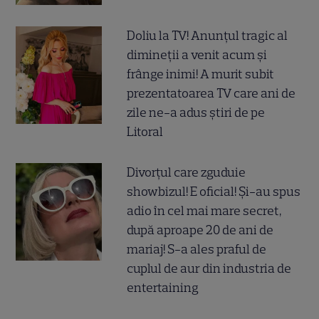
Doliu la TV! Anunțul tragic al
dimineții a venit acum și
frânge inimi! A murit subit
prezentatoarea TV care ani de
zile ne-a adus știri de pe
Litoral
Divorțul care zguduie
showbizul! E oficial! Și-au spus
adio în cel mai mare secret,
după aproape 20 de ani de
mariaj! S-a ales praful de
cuplul de aur din industria de
entertaining