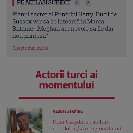
PE ACELAȘI SUBIECT
i de
Meghan Markle, apariție surpriză la
Imag
MasterChef Australia 2026. Ducesa de
Mark
din
Sussex a dezvăluit ce gătește pentru
la l
Prințul Harry
Prin
Citește mai multe
Citeș
Actorii turci ai
momentului
VEDETE STRĂINE
Onur Özaydın se alătură
serialului „La marginea lumii”.