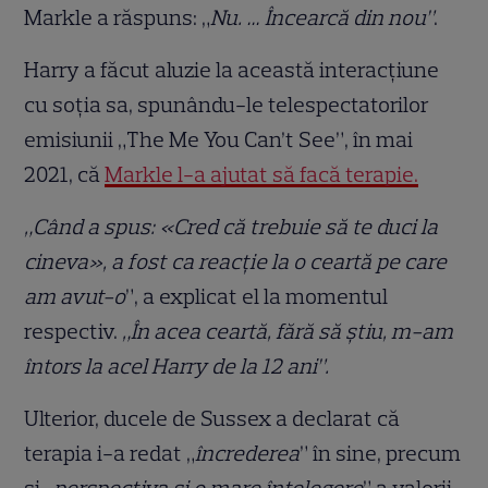
Markle a răspuns: „
Nu. … Încearcă din nou”
.
Harry a făcut aluzie la această interacțiune
cu soția sa, spunându-le telespectatorilor
emisiunii „The Me You Can’t See”, în mai
2021, că
Markle l-a ajutat să facă terapie.
„Când a spus: «Cred că trebuie să te duci la
cineva
»
, a fost ca reacție la o ceartă pe care
am avut-o
”, a explicat el la momentul
respectiv.
„În acea ceartă, fără să știu, m-am
întors la acel Harry de la 12 ani”.
Ulterior, ducele de Sussex a declarat că
terapia i-a redat „
încrederea
” în sine, precum
și „
perspectiva și o mare înțelegere
” a valorii