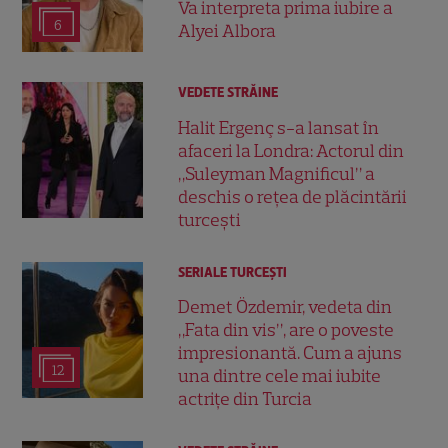
Va interpreta prima iubire a
6
Alyei Albora
VEDETE STRĂINE
Halit Ergenç s-a lansat în
afaceri la Londra: Actorul din
„Suleyman Magnificul” a
deschis o rețea de plăcintării
turcești
SERIALE TURCEŞTI
Demet Özdemir, vedeta din
„Fata din vis”, are o poveste
impresionantă. Cum a ajuns
12
una dintre cele mai iubite
actrițe din Turcia