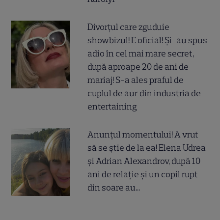
Divorțul care zguduie
showbizul! E oficial! Și-au spus
adio în cel mai mare secret,
după aproape 20 de ani de
mariaj! S-a ales praful de
cuplul de aur din industria de
entertaining
Anunțul momentului! A vrut
să se știe de la ea! Elena Udrea
și Adrian Alexandrov, după 10
ani de relație și un copil rupt
din soare au...