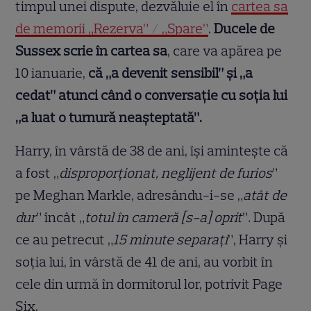
timpul unei dispute, dezvăluie el în
cartea sa
de memorii „Rezerva” / „Spare”
.
Ducele de
Sussex scrie în cartea sa
, care va apărea pe
10 ianuarie,
că „a devenit sensibil” și „a
cedat” atunci când o conversație cu soția lui
„a luat o turnură neașteptată”.
Harry, în vârstă de 38 de ani, își amintește că
a fost „
disproporționat, neglijent de furios
”
pe Meghan Markle, adresându-i-se „
atât de
dur
” încât „
totul în cameră [s-a] oprit
”
.
După
ce au petrecut „
15 minute separați
”, Harry și
soția lui, în vârstă de 41 de ani, au vorbit în
cele din urmă în dormitorul lor, potrivit Page
Six.