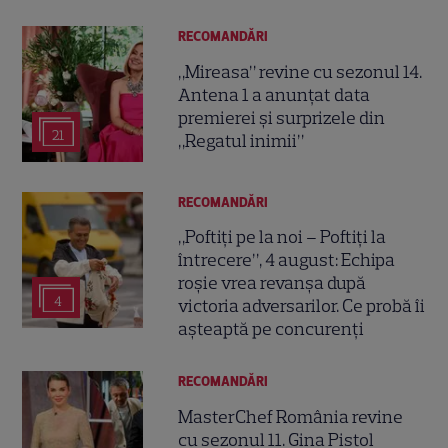
RECOMANDĂRI
„Mireasa” revine cu sezonul 14.
Antena 1 a anunțat data
premierei și surprizele din
21
„Regatul inimii”
RECOMANDĂRI
„Poftiți pe la noi – Poftiți la
întrecere”, 4 august: Echipa
roșie vrea revanșa după
4
victoria adversarilor. Ce probă îi
așteaptă pe concurenți
RECOMANDĂRI
MasterChef România revine
cu sezonul 11. Gina Pistol