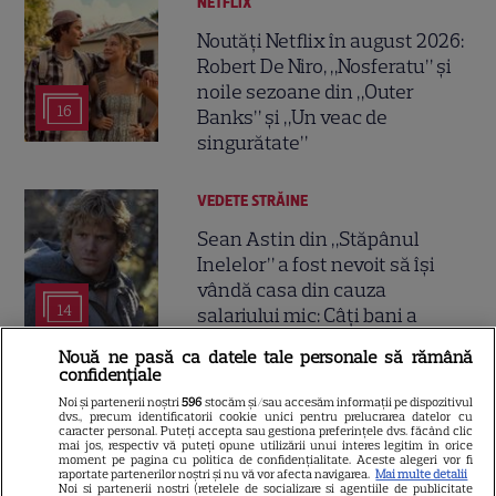
NETFLIX
Noutăți Netflix în august 2026:
Robert De Niro, „Nosferatu” și
noile sezoane din „Outer
16
Banks” și „Un veac de
singurătate”
VEDETE STRĂINE
Sean Astin din „Stăpânul
Inelelor” a fost nevoit să își
vândă casa din cauza
14
salariului mic: Câți bani a
primit de fapt
Nouă ne pasă ca datele tale personale să rămână
confidențiale
VEDETE STRĂINE
Noi și partenerii noștri
596
stocăm și/sau accesăm informații pe dispozitivul
dvs., precum identificatorii cookie unici pentru prelucrarea datelor cu
caracter personal. Puteți accepta sau gestiona preferințele dvs. făcând clic
Elon Musk, atac la adresa
mai jos, respectiv vă puteți opune utilizării unui interes legitim în orice
regizorului premiat cu Oscar
moment pe pagina cu politica de confidențialitate. Aceste alegeri vor fi
raportate partenerilor noștri și nu vă vor afecta navigarea.
Mai multe detalii
care a realizat documentarul
Noi si partenerii nostri (retelele de socializare si agentiile de publicitate