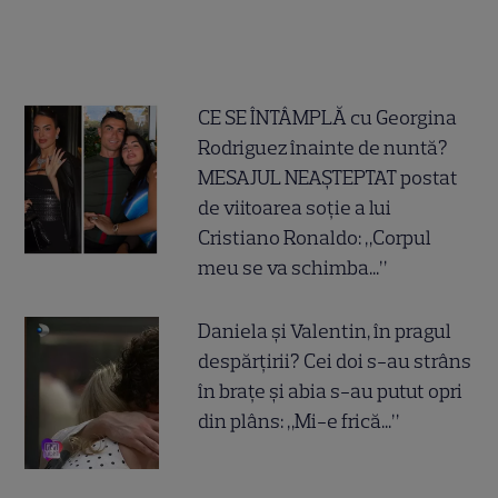
CE SE ÎNTÂMPLĂ cu Georgina
Rodriguez înainte de nuntă?
MESAJUL NEAȘTEPTAT postat
de viitoarea soție a lui
Cristiano Ronaldo: „Corpul
meu se va schimba...”
Daniela și Valentin, în pragul
despărțirii? Cei doi s-au strâns
în brațe și abia s-au putut opri
din plâns: „Mi-e frică...”