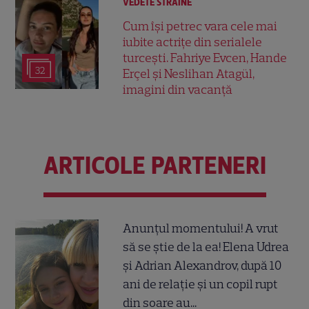
VEDETE STRĂINE
Cum își petrec vara cele mai
iubite actrițe din serialele
turcești. Fahriye Evcen, Hande
32
Erçel și Neslihan Atagül,
imagini din vacanță
ARTICOLE PARTENERI
Anunțul momentului! A vrut
să se știe de la ea! Elena Udrea
și Adrian Alexandrov, după 10
ani de relație și un copil rupt
din soare au...