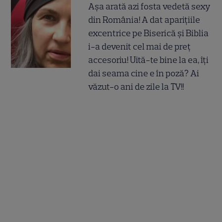
Așa arată azi fosta vedetă sexy
din România! A dat aparițiile
excentrice pe Biserică și Biblia
i-a devenit cel mai de preț
accesoriu! Uită-te bine la ea, îți
dai seama cine e în poză? Ai
văzut-o ani de zile la TV!!