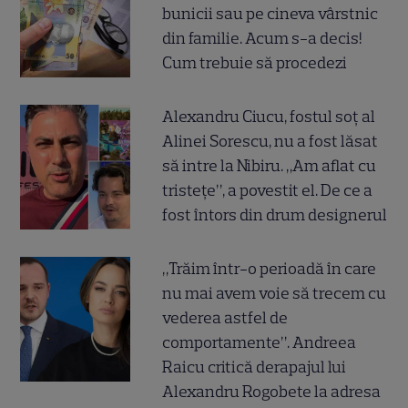
bunicii sau pe cineva vârstnic
din familie. Acum s-a decis!
Cum trebuie să procedezi
Alexandru Ciucu, fostul soț al
Alinei Sorescu, nu a fost lăsat
să intre la Nibiru. „Am aflat cu
tristețe”, a povestit el. De ce a
fost întors din drum designerul
„Trăim într-o perioadă în care
nu mai avem voie să trecem cu
vederea astfel de
comportamente”. Andreea
Raicu critică derapajul lui
Alexandru Rogobete la adresa