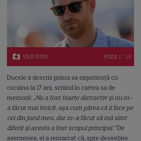
VEZI
FOTO
POZA
1 / 13
Ducele a descris prima sa experiență cu
cocaina la 17 ani, scriind în cartea sa de
memorii:
„Nu a fost foarte distractiv și nu m-
a făcut mai fericit, așa cum părea că îi face pe
cei din jurul meu, dar m-a făcut să mă simt
diferit și acesta a fost scopul principal.”
De
asemenea, el a remarcat că, spre deosebire