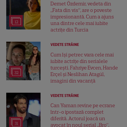
Demet Özdemir, vedeta din
„Fata din vis”, are o poveste
impresionantă. Cum a ajuns
12
una dintre cele mai iubite
actrițe din Turcia
VEDETE STRĂINE
Cum își petrec vara cele mai
iubite actrițe din serialele
turcești. Fahriye Evcen, Hande
32
Erçel și Neslihan Atagül,
imagini din vacanță
VEDETE STRĂINE
Can Yaman revine pe ecrane
într-o ipostază complet
diferită. Actorul joacă un
31
avocat în noul serial „Bro”,