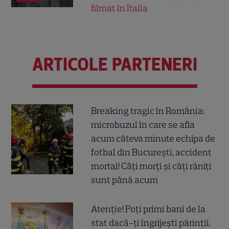
filmat în Italia
ARTICOLE PARTENERI
Breaking tragic în România:
microbuzul în care se afla
acum câteva minute echipa de
fotbal din București, accident
mortal! Câți morți și câți răniți
sunt până acum
Atenție! Poți primi bani de la
stat dacă-ți îngrijești părinții,