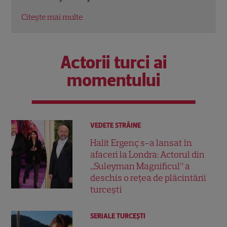
Citește mai multe
Citeș
Actorii turci ai
momentului
VEDETE STRĂINE
Halit Ergenç s-a lansat în
afaceri la Londra: Actorul din
„Suleyman Magnificul” a
deschis o rețea de plăcintării
turcești
SERIALE TURCEŞTI