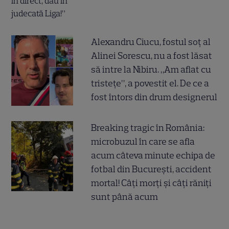
Alexandru Ciucu, fostul soț al
Alinei Sorescu, nu a fost lăsat
să intre la Nibiru. „Am aflat cu
tristețe”, a povestit el. De ce a
fost întors din drum designerul
Breaking tragic în România:
microbuzul în care se afla
acum câteva minute echipa de
fotbal din București, accident
mortal! Câți morți și câți răniți
sunt până acum