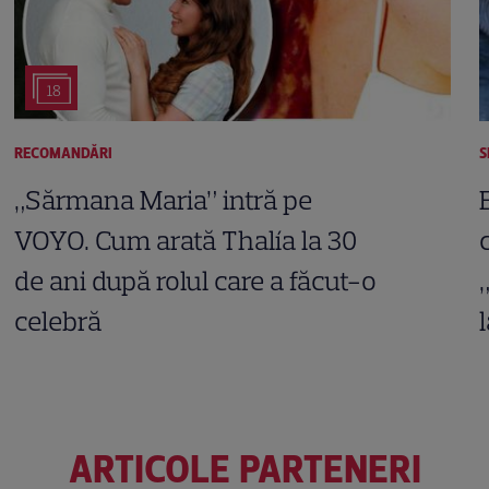
18
RECOMANDĂRI
S
„Sărmana Maria” intră pe
VOYO. Cum arată Thalía la 30
de ani după rolul care a făcut-o
celebră
ARTICOLE PARTENERI