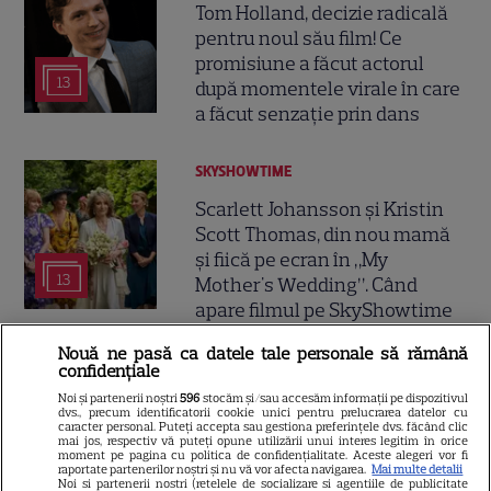
Tom Holland, decizie radicală
pentru noul său film! Ce
promisiune a făcut actorul
13
după momentele virale în care
a făcut senzație prin dans
SKYSHOWTIME
Scarlett Johansson și Kristin
Scott Thomas, din nou mamă
și fiică pe ecran în „My
13
Mother's Wedding”. Când
apare filmul pe SkyShowtime
Nouă ne pasă ca datele tale personale să rămână
PRIME VIDEO
confidențiale
Noi și partenerii noștri
596
stocăm și/sau accesăm informații pe dispozitivul
Jamie Campbell Bower, starul
dvs., precum identificatorii cookie unici pentru prelucrarea datelor cu
caracter personal. Puteți accepta sau gestiona preferințele dvs. făcând clic
din „Stranger Things”, intră în
mai jos, respectiv vă puteți opune utilizării unui interes legitim în orice
universul „Stăpânul Inelelor”.
moment pe pagina cu politica de confidențialitate. Aceste alegeri vor fi
raportate partenerilor noștri și nu vă vor afecta navigarea.
Mai multe detalii
9
Ce rol legendar va interpreta în
Noi si partenerii nostri (retelele de socializare si agentiile de publicitate