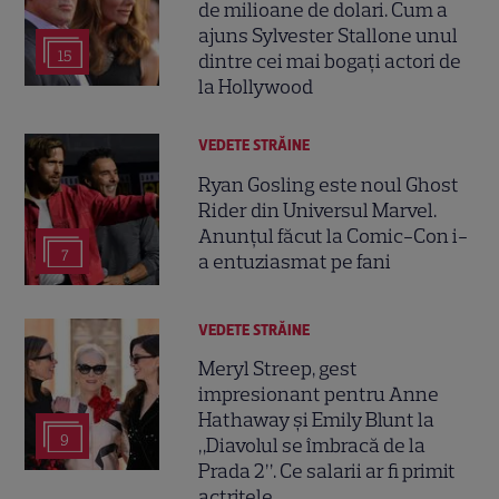
de milioane de dolari. Cum a
ajuns Sylvester Stallone unul
15
dintre cei mai bogați actori de
la Hollywood
VEDETE STRĂINE
Ryan Gosling este noul Ghost
Rider din Universul Marvel.
Anunțul făcut la Comic-Con i-
7
a entuziasmat pe fani
VEDETE STRĂINE
Meryl Streep, gest
impresionant pentru Anne
Hathaway și Emily Blunt la
9
„Diavolul se îmbracă de la
Prada 2”. Ce salarii ar fi primit
actrițele