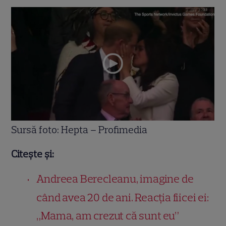
Sursă foto: Hepta – Profimedia
Citește și:
Andreea Berecleanu, imagine de
când avea 20 de ani. Reacția fiicei ei:
„Mama, am crezut că sunt eu”