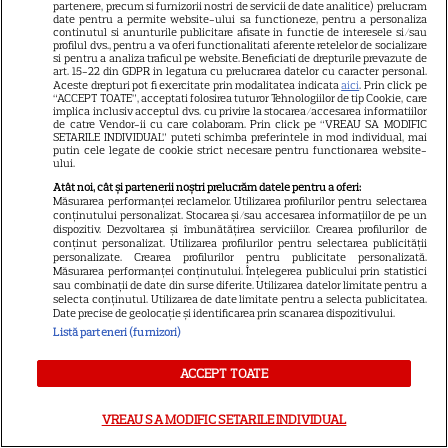
partenere, precum si furnizorii nostri de servicii de date analitice) prelucram
sezonul 3
date pentru a permite website-ului sa functioneze, pentru a personaliza
continutul si anunturile publicitare afisate in functie de interesele si/sau
profilul dvs., pentru a va oferi functionalitati aferente retelelor de socializare
si pentru a analiza traficul pe website. Beneficiati de drepturile prevazute de
NETFLIX
art. 15-22 din GDPR in legatura cu prelucrarea datelor cu caracter personal.
Aceste drepturi pot fi exercitate prin modalitatea indicata
aici
. Prin click pe
“ACCEPT TOATE”, acceptati folosirea tuturor Tehnologiilor de tip Cookie, care
„Palatul de Est”, noul fenomen
implica inclusiv acceptul dvs. cu privire la stocarea/accesarea informatiilor
coreean de pe Netflix: Regele
de catre Vendor-ii cu care colaboram. Prin click pe “VREAU SA MODIFIC
SETARILE INDIVIDUAL” puteti schimba preferintele in mod individual, mai
blestemat, fantomele și
putin cele legate de cookie strict necesare pentru functionarea website-
ului.
5
exorcistul care sfidează
Atât noi, cât și partenerii noștri prelucrăm datele pentru a oferi:
moartea
Măsurarea performanței reclamelor. Utilizarea profilurilor pentru selectarea
conținutului personalizat. Stocarea și/sau accesarea informațiilor de pe un
dispozitiv. Dezvoltarea și îmbunătățirea serviciilor. Crearea profilurilor de
conținut personalizat. Utilizarea profilurilor pentru selectarea publicității
PRIME VIDEO
personalizate. Crearea profilurilor pentru publicitate personalizată.
Măsurarea performanței conținutului. Înțelegerea publicului prin statistici
Când „Fălci” se întâlnește cu
sau combinații de date din surse diferite. Utilizarea datelor limitate pentru a
selecta conținutul. Utilizarea de date limitate pentru a selecta publicitatea.
„Coborâre întunecată”:
Date precise de geolocație și identificarea prin scanarea dispozitivului.
Producția claustrofobă de pe
Listă parteneri (furnizori)
Prime Video ce nu trebuie
ratată
ACCEPT TOATE
VREAU SA MODIFIC SETARILE INDIVIDUAL
DISNEY PLUS