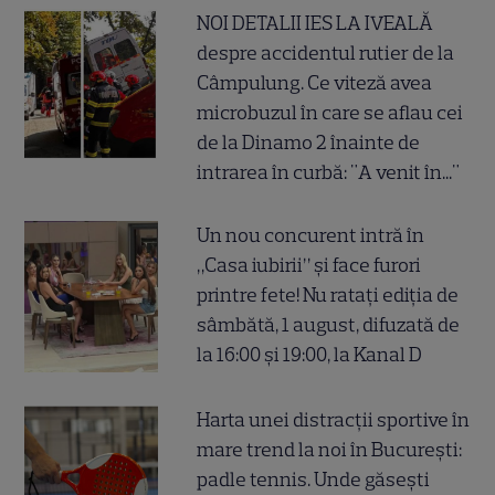
NOI DETALII IES LA IVEALĂ
despre accidentul rutier de la
Câmpulung. Ce viteză avea
microbuzul în care se aflau cei
de la Dinamo 2 înainte de
intrarea în curbă: "A venit în..."
Un nou concurent intră în
„Casa iubirii” și face furori
printre fete! Nu ratați ediția de
sâmbătă, 1 august, difuzată de
la 16:00 și 19:00, la Kanal D
Harta unei distracții sportive în
mare trend la noi în București:
padle tennis. Unde găsești