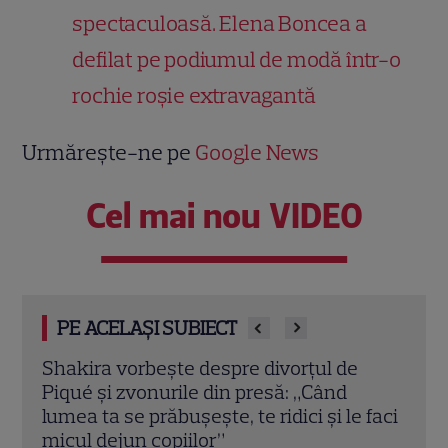
spectaculoasă. Elena Boncea a
defilat pe podiumul de modă într-o
rochie roșie extravagantă
Urmărește-ne pe
Google News
Cel mai nou VIDEO
PE ACELAȘI SUBIECT
Old Money sezonul 2 pe Netflix. Detalii
Mar
despre noile episoade cu Engin Akyürek
iuni
 faci
și Aslı Enver
Rich
Ston