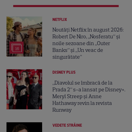
NETFLIX
Noutăți Netflix în august 2026:
Robert De Niro, „Nosferatu” și
noile sezoane din „Outer
16
Banks” și „Un veac de
singurătate”
DISNEY PLUS
„Diavolul se îmbracă de la
Prada 2” s-a lansat pe Disney+.
Meryl Streep și Anne
Hathaway revin la revista
Runway
VEDETE STRĂINE