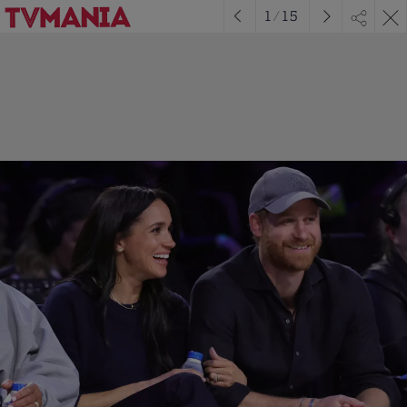
1
/
15