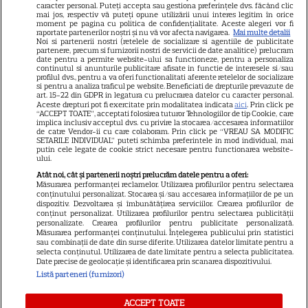
caracter personal. Puteți accepta sau gestiona preferințele dvs. făcând clic
după tragedia de la Brno frânge
mai jos, respectiv vă puteți opune utilizării unui interes legitim în orice
moment pe pagina cu politica de confidențialitate. Aceste alegeri vor fi
inimi
raportate partenerilor noștri și nu vă vor afecta navigarea.
Mai multe detalii
Noi si partenerii nostri (retelele de socializare si agentiile de publicitate
partenere, precum si furnizorii nostri de servicii de date analitice) prelucram
date pentru a permite website-ului sa functioneze, pentru a personaliza
continutul si anunturile publicitare afisate in functie de interesele si/sau
profilul dvs., pentru a va oferi functionalitati aferente retelelor de socializare
si pentru a analiza traficul pe website. Beneficiati de drepturile prevazute de
art. 15-22 din GDPR in legatura cu prelucrarea datelor cu caracter personal.
Aceste drepturi pot fi exercitate prin modalitatea indicata
aici
. Prin click pe
“ACCEPT TOATE”, acceptati folosirea tuturor Tehnologiilor de tip Cookie, care
implica inclusiv acceptul dvs. cu privire la stocarea/accesarea informatiilor
Cine este eroul Mihail Soare,
de catre Vendor-ii cu care colaboram. Prin click pe “VREAU SA MODIFIC
SETARILE INDIVIDUAL” puteti schimba preferintele in mod individual, mai
salvatorul lui Alexandru,
putin cele legate de cookie strict necesare pentru functionarea website-
ului.
micuțul de 5 ani dispărut 3 zile
Atât noi, cât și partenerii noștri prelucrăm datele pentru a oferi:
în pădure. Ce spune despre
Măsurarea performanței reclamelor. Utilizarea profilurilor pentru selectarea
conținutului personalizat. Stocarea și/sau accesarea informațiilor de pe un
copiii lui
dispozitiv. Dezvoltarea și îmbunătățirea serviciilor. Crearea profilurilor de
conținut personalizat. Utilizarea profilurilor pentru selectarea publicității
personalizate. Crearea profilurilor pentru publicitate personalizată.
Măsurarea performanței conținutului. Înțelegerea publicului prin statistici
sau combinații de date din surse diferite. Utilizarea datelor limitate pentru a
selecta conținutul. Utilizarea de date limitate pentru a selecta publicitatea.
Date precise de geolocație și identificarea prin scanarea dispozitivului.
Listă parteneri (furnizori)
ACCEPT TOATE