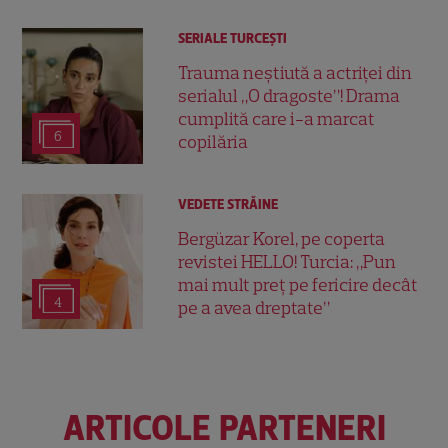
SERIALE TURCEŞTI
Trauma neștiută a actriței din
serialul „O dragoste”! Drama
cumplită care i-a marcat
6
copilăria
VEDETE STRĂINE
Bergüzar Korel, pe coperta
revistei HELLO! Turcia: „Pun
mai mult preț pe fericire decât
4
pe a avea dreptate”
ARTICOLE PARTENERI