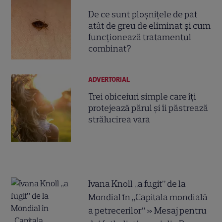
De ce sunt ploșnițele de pat
atât de greu de eliminat și cum
funcționează tratamentul
combinat?
ADVERTORIAL
Trei obiceiuri simple care îți
protejează părul și îi păstrează
strălucirea vara
Ivana Knoll „a fugit” de la
Mondial în „Capitala mondială
a petrecerilor” » Mesaj pentru