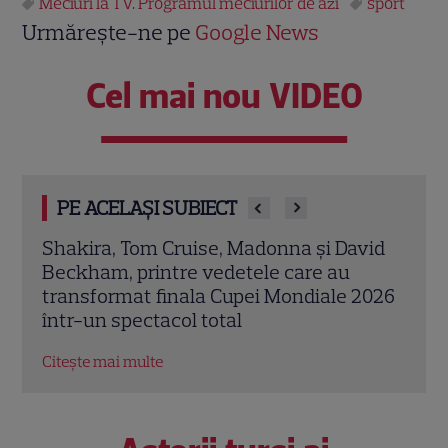
Meciuri la TV. Programul meciurilor de azi
sport
Urmărește-ne pe
Google News
Cel mai nou VIDEO
PE ACELAȘI SUBIECT
vid
Show în stil Super Bowl la finala Spania –
Dest
Argentina! Ce post TV îl difuzează, în loc
înce
2026
de Antena 1
Citeș
Citește mai multe