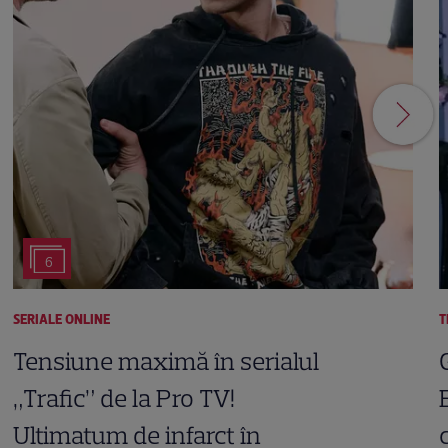
6
SERIALE ONLINE
T
Tensiune maximă în serialul
„Trafic” de la Pro TV!
Ultimatum de infarct în