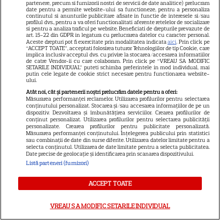
partenere, precum si furnizorii nostri de servicii de date analitice) prelucram
date pentru a permite website-ului sa functioneze, pentru a personaliza
În luptă cu vârsta de mijloc:
continutul si anunturile publicitare afisate in functie de interesele si/sau
Bradley Cooper regizează
profilul dvs., pentru a va oferi functionalitati aferente retelelor de socializare
si pentru a analiza traficul pe website. Beneficiati de drepturile prevazute de
„Cum e, merge?”, o dramedie
art. 15-22 din GDPR in legatura cu prelucrarea datelor cu caracter personal.
Aceste drepturi pot fi exercitate prin modalitatea indicata
aici
. Prin click pe
sinceră despre divorț și
“ACCEPT TOATE”, acceptati folosirea tuturor Tehnologiilor de tip Cookie, care
implica inclusiv acceptul dvs. cu privire la stocarea/accesarea informatiilor
regăsire pe Disney+
de catre Vendor-ii cu care colaboram. Prin click pe “VREAU SA MODIFIC
SETARILE INDIVIDUAL” puteti schimba preferintele in mod individual, mai
putin cele legate de cookie strict necesare pentru functionarea website-
ului.
NETFLIX
Atât noi, cât și partenerii noștri prelucrăm datele pentru a oferi:
Noutăți Hollywood: Netflix
Măsurarea performanței reclamelor. Utilizarea profilurilor pentru selectarea
conținutului personalizat. Stocarea și/sau accesarea informațiilor de pe un
amână „Hannibal”, Joaquin
dispozitiv. Dezvoltarea și îmbunătățirea serviciilor. Crearea profilurilor de
conținut personalizat. Utilizarea profilurilor pentru selectarea publicității
Phoenix pregătește „Polaris”,
personalizate. Crearea profilurilor pentru publicitate personalizată.
iar „Heat 2” intră în producție
Măsurarea performanței conținutului. Înțelegerea publicului prin statistici
sau combinații de date din surse diferite. Utilizarea datelor limitate pentru a
selecta conținutul. Utilizarea de date limitate pentru a selecta publicitatea.
Date precise de geolocație și identificarea prin scanarea dispozitivului.
Listă parteneri (furnizori)
NETFLIX
Lovitură totală pentru Netflix!
ACCEPT TOATE
Starurile din „Harry Potter” și
„Game of Thrones” fac echipă
VREAU SA MODIFIC SETARILE INDIVIDUAL
16
într-o comedie fantasy care