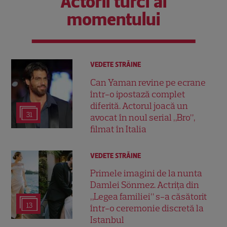
Actorii turci ai
momentului
VEDETE STRĂINE
Can Yaman revine pe ecrane
într-o ipostază complet
diferită. Actorul joacă un
31
avocat în noul serial „Bro”,
filmat în Italia
VEDETE STRĂINE
Primele imagini de la nunta
Damlei Sönmez. Actrița din
„Legea familiei” s-a căsătorit
13
într-o ceremonie discretă la
Istanbul