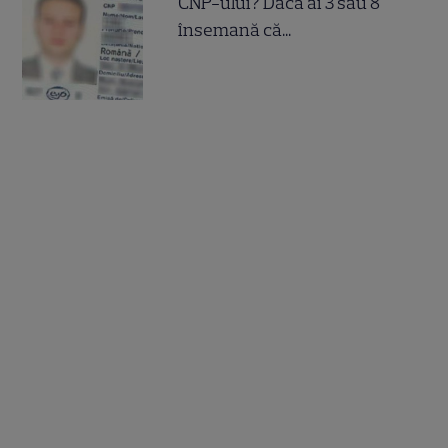
CNP-ului? Dacă ai 3 sau 8
însemană că...