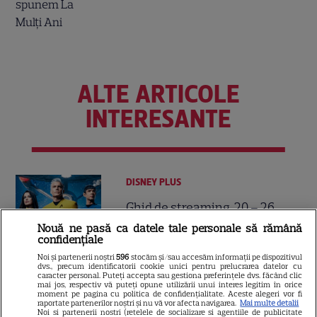
ALTE ARTICOLE
INTERESANTE
DISNEY PLUS
Ghid de streaming, 20 – 26
iulie: „Star Trek: Noi lumi
Nouă ne pasă ca datele tale personale să rămână
stranii” revine cu sezonul 4. Ce
confidențiale
15
filme noi intră pe Netflix și
Noi și partenerii noștri
596
stocăm și/sau accesăm informații pe dispozitivul
dvs., precum identificatorii cookie unici pentru prelucrarea datelor cu
Max
caracter personal. Puteți accepta sau gestiona preferințele dvs. făcând clic
mai jos, respectiv vă puteți opune utilizării unui interes legitim în orice
moment pe pagina cu politica de confidențialitate. Aceste alegeri vor fi
raportate partenerilor noștri și nu vă vor afecta navigarea.
Mai multe detalii
DISNEY PLUS
Noi si partenerii nostri (retelele de socializare si agentiile de publicitate