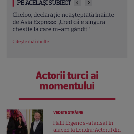
PE ACELAȘI SUBIECT
Cheloo, declarație neașteptată înainte
Echip
de Asia Express: „Cred că e singura
Ce p
chestie la care m-am gândit”
conc
Citește mai multe
Citeș
Actorii turci ai
momentului
VEDETE STRĂINE
Halit Ergenç s-a lansat în
afaceri la Londra: Actorul din