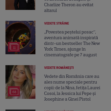
Charlize Theron au evitat
altarul
VEDETE STRĂINE
„Povestea peștelui posac”,
aventura animată inspirată
dintr-un bestseller The New
11
York Times, ajunge în
cinematografe pe 7 august
VEDETE ROMÂNEŞTI
Vedete din România care au
ales nume speciale pentru
copii: de la Nina, fetița Laurei
68
Cosoi, la Jessica lui Pepe și
Josephine a Ginei Pistol