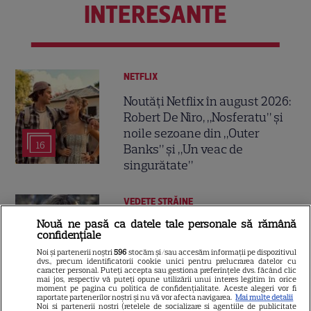
INTERESANTE
NETFLIX
Noutăți Netflix în august 2026:
Robert De Niro, „Nosferatu” și
noile sezoane din „Outer
16
Banks” și „Un veac de
singurătate”
VEDETE STRĂINE
Nouă ne pasă ca datele tale personale să rămână
Sean Astin din „Stăpânul
confidențiale
Inelelor” a fost nevoit să își
Noi și partenerii noștri
596
stocăm și/sau accesăm informații pe dispozitivul
vândă casa din cauza
dvs., precum identificatorii cookie unici pentru prelucrarea datelor cu
14
caracter personal. Puteți accepta sau gestiona preferințele dvs. făcând clic
salariului mic: Câți bani a
mai jos, respectiv vă puteți opune utilizării unui interes legitim în orice
primit de fapt
moment pe pagina cu politica de confidențialitate. Aceste alegeri vor fi
raportate partenerilor noștri și nu vă vor afecta navigarea.
Mai multe detalii
Noi si partenerii nostri (retelele de socializare si agentiile de publicitate