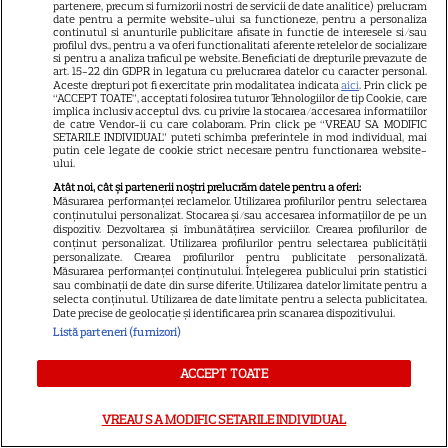
partenere, precum si furnizorii nostri de servicii de date analitice) prelucram
date pentru a permite website-ului sa functioneze, pentru a personaliza
VEDETE STRĂINE
continutul si anunturile publicitare afisate in functie de interesele si/sau
profilul dvs., pentru a va oferi functionalitati aferente retelelor de socializare
Elon Musk, atac la adresa
si pentru a analiza traficul pe website. Beneficiati de drepturile prevazute de
art. 15-22 din GDPR in legatura cu prelucrarea datelor cu caracter personal.
regizorului premiat cu Oscar
Aceste drepturi pot fi exercitate prin modalitatea indicata
aici
. Prin click pe
“ACCEPT TOATE”, acceptati folosirea tuturor Tehnologiilor de tip Cookie, care
care a realizat documentarul
implica inclusiv acceptul dvs. cu privire la stocarea/accesarea informatiilor
14
despre viața sa. Filmul are 232
de catre Vendor-ii cu care colaboram. Prin click pe “VREAU SA MODIFIC
SETARILE INDIVIDUAL” puteti schimba preferintele in mod individual, mai
de minute
putin cele legate de cookie strict necesare pentru functionarea website-
ului.
Atât noi, cât și partenerii noștri prelucrăm datele pentru a oferi:
VEDETE STRĂINE
Măsurarea performanței reclamelor. Utilizarea profilurilor pentru selectarea
conținutului personalizat. Stocarea și/sau accesarea informațiilor de pe un
dispozitiv. Dezvoltarea și îmbunătățirea serviciilor. Crearea profilurilor de
Marvel are un nou Black
conținut personalizat. Utilizarea profilurilor pentru selectarea publicității
Panther. David Jonsson preia
personalizate. Crearea profilurilor pentru publicitate personalizată.
Măsurarea performanței conținutului. Înțelegerea publicului prin statistici
moștenirea lui Chadwick
sau combinații de date din surse diferite. Utilizarea datelor limitate pentru a
3
selecta conținutul. Utilizarea de date limitate pentru a selecta publicitatea.
Boseman
Date precise de geolocație și identificarea prin scanarea dispozitivului.
Listă parteneri (furnizori)
VEDETE STRĂINE
ACCEPT TOATE
Ryan Gosling este noul Ghost
VREAU SA MODIFIC SETARILE INDIVIDUAL
Rider din Universul Marvel.
Anunțul făcut la Comic-Con i-