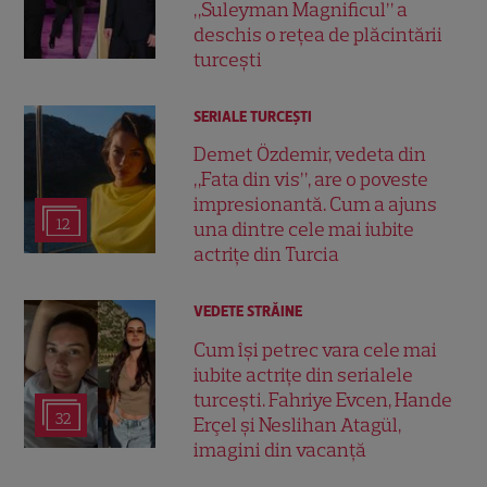
„Suleyman Magnificul” a
deschis o rețea de plăcintării
turcești
SERIALE TURCEŞTI
Demet Özdemir, vedeta din
„Fata din vis”, are o poveste
impresionantă. Cum a ajuns
12
una dintre cele mai iubite
actrițe din Turcia
VEDETE STRĂINE
Cum își petrec vara cele mai
iubite actrițe din serialele
turcești. Fahriye Evcen, Hande
32
Erçel și Neslihan Atagül,
imagini din vacanță