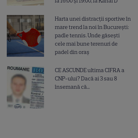
la 16:00 și 19:00, la Kanal D
Harta unei distracții sportive în
mare trend la noi în București:
padle tennis. Unde găsești
cele mai bune terenuri de
padel din oraș
CE ASCUNDE ultima CIFRA a
CNP-ului? Dacă ai 3 sau 8
însemană că...