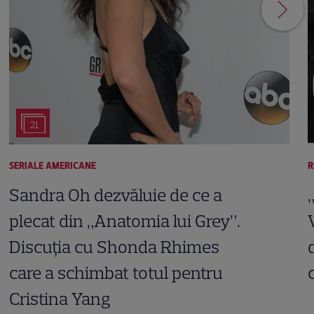
21
SERIALE AMERICANE
R
Sandra Oh dezvăluie de ce a
plecat din „Anatomia lui Grey”.
Discuția cu Shonda Rhimes
care a schimbat totul pentru
Cristina Yang