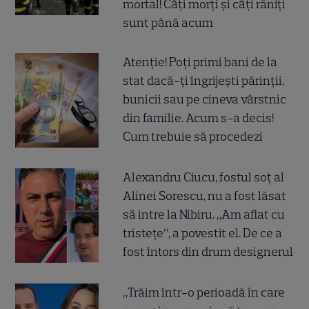
mortal! Câți morți și câți răniți
sunt până acum
Atenție! Poți primi bani de la
stat dacă-ți îngrijești părinții,
bunicii sau pe cineva vârstnic
din familie. Acum s-a decis!
Cum trebuie să procedezi
Alexandru Ciucu, fostul soț al
Alinei Sorescu, nu a fost lăsat
să intre la Nibiru. „Am aflat cu
tristețe”, a povestit el. De ce a
fost întors din drum designerul
„Trăim într-o perioadă în care