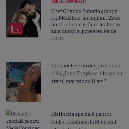
VEDETE ROMÂNEŞTI
Chef Orlando Zaharia și soția
lui, Mădălina, au împlinit 22 de
ani de căsnicie. Cum arătau în
11
ziua nunții și povestea lor de
iubire
Tabloidele scriu despre o nouă
idilă: „Irina Shayk se iubește cu
starul mai mic cu 11 ani”
Distincție specială pentru
Nadia Comăneci la Montreal: