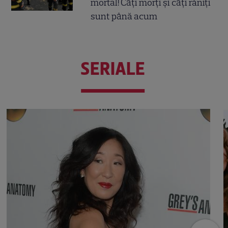
mortal! Câți morți și câți răniți
sunt până acum
SERIALE