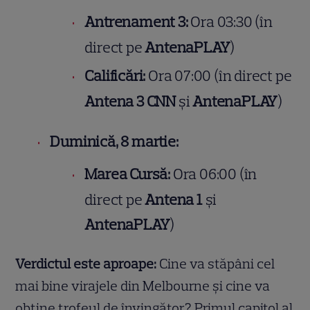
Antrenament 3:
Ora 03:30 (în
direct pe
AntenaPLAY
)
Calificări:
Ora 07:00 (în direct pe
Antena 3 CNN
și
AntenaPLAY
)
Duminică, 8 martie:
Marea Cursă:
Ora 06:00 (în
direct pe
Antena 1
și
AntenaPLAY
)
Verdictul este aproape:
Cine va stăpâni cel
mai bine virajele din Melbourne și cine va
obține trofeul de învingător? Primul capitol al