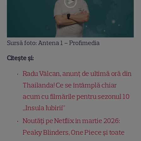
Sursă foto: Antena 1 – Profimedia
Citește și:
Radu Vâlcan, anunț de ultimă oră din
Thailanda! Ce se întâmplă chiar
acum cu filmările pentru sezonul 10
„Insula Iubirii”
Noutăți pe Netflix în martie 2026:
Peaky Blinders, One Piece și toate