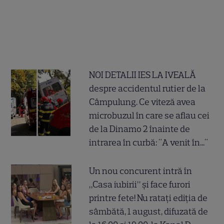
NOI DETALII IES LA IVEALĂ
despre accidentul rutier de la
Câmpulung. Ce viteză avea
microbuzul în care se aflau cei
de la Dinamo 2 înainte de
intrarea în curbă: "A venit în..."
Un nou concurent intră în
„Casa iubirii” și face furori
printre fete! Nu ratați ediția de
sâmbătă, 1 august, difuzată de