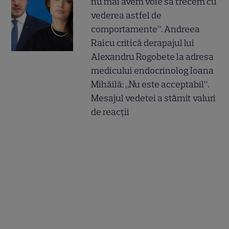
nu mai avem voie să trecem cu
vederea astfel de
comportamente”. Andreea
Raicu critică derapajul lui
Alexandru Rogobete la adresa
medicului endocrinolog Ioana
Mihăilă: „Nu este acceptabil”.
Mesajul vedetei a stârnit valuri
de reacții