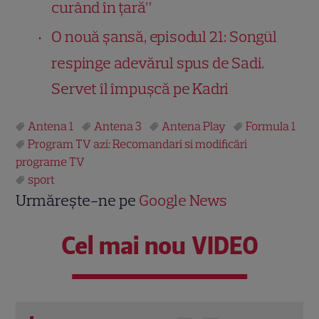
curând în țară”
O nouă șansă, episodul 21: Songül
respinge adevărul spus de Sadi.
Servet îl împușcă pe Kadri
Antena 1
Antena 3
Antena Play
Formula 1
Program TV azi: Recomandari si modificări
programe TV
sport
Urmărește-ne pe
Google News
Cel mai nou VIDEO