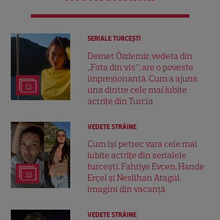
SERIALE TURCEŞTI
Demet Özdemir, vedeta din
„Fata din vis”, are o poveste
impresionantă. Cum a ajuns
12
una dintre cele mai iubite
actrițe din Turcia
VEDETE STRĂINE
Cum își petrec vara cele mai
iubite actrițe din serialele
turcești. Fahriye Evcen, Hande
32
Erçel și Neslihan Atagül,
imagini din vacanță
VEDETE STRĂINE