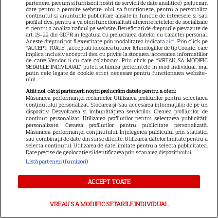
partenere, precum si furnizorii nostri de servicii de date analitice) prelucram
în thrillerul „Below”! Noutăți
date pentru a permite website-ului sa functioneze, pentru a personaliza
majore despre premiile Emmy
continutul si anunturile publicitare afisate in functie de interesele si/sau
profilul dvs., pentru a va oferi functionalitati aferente retelelor de socializare
și noul serial Dan Brown
si pentru a analiza traficul pe website. Beneficiati de drepturile prevazute de
art. 15-22 din GDPR in legatura cu prelucrarea datelor cu caracter personal.
Aceste drepturi pot fi exercitate prin modalitatea indicata
aici
. Prin click pe
“ACCEPT TOATE”, acceptati folosirea tuturor Tehnologiilor de tip Cookie, care
implica inclusiv acceptul dvs. cu privire la stocarea/accesarea informatiilor
DISNEY PLUS
de catre Vendor-ii cu care colaboram. Prin click pe “VREAU SA MODIFIC
SETARILE INDIVIDUAL” puteti schimba preferintele in mod individual, mai
Care-i buna și care-i reaua?
putin cele legate de cookie strict necesare pentru functionarea website-
ului.
Emmy Rossum revine
Atât noi, cât și partenerii noștri prelucrăm datele pentru a oferi:
spectaculos pe Disney+ în
Măsurarea performanței reclamelor. Utilizarea profilurilor pentru selectarea
conținutului personalizat. Stocarea și/sau accesarea informațiilor de pe un
3
thrillerul psihologic „Furie și
dispozitiv. Dezvoltarea și îmbunătățirea serviciilor. Crearea profilurilor de
seducție”
conținut personalizat. Utilizarea profilurilor pentru selectarea publicității
personalizate. Crearea profilurilor pentru publicitate personalizată.
Măsurarea performanței conținutului. Înțelegerea publicului prin statistici
sau combinații de date din surse diferite. Utilizarea datelor limitate pentru a
ȘTIRI
selecta conținutul. Utilizarea de date limitate pentru a selecta publicitatea.
Date precise de geolocație și identificarea prin scanarea dispozitivului.
25 de ani de la lansarea
Listă parteneri (furnizori)
filmului „Stăpânul inelelor:
ACCEPT TOATE
Frăția Inelului”! Cum a creat
Peter Jackson una dintre cele
VREAU SA MODIFIC SETARILE INDIVIDUAL
mai iubite producții fantasy din
istorie