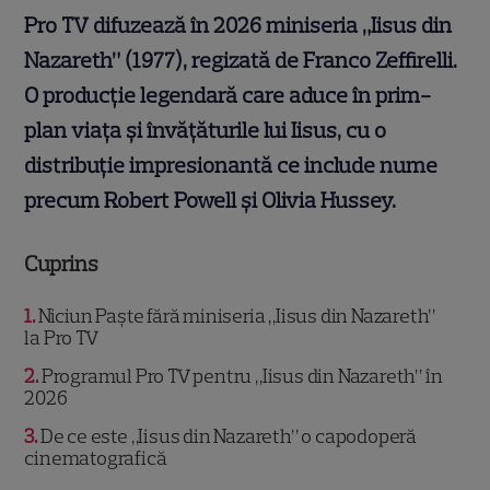
Pro TV difuzează în 2026 miniseria „Iisus din
Nazareth” (1977), regizată de Franco Zeffirelli.
O producție legendară care aduce în prim-
plan viața și învățăturile lui Iisus, cu o
distribuție impresionantă ce include nume
precum Robert Powell și Olivia Hussey.
Cuprins
1
Niciun Paște fără miniseria „Iisus din Nazareth”
la Pro TV
2
Programul Pro TV pentru „Iisus din Nazareth” în
2026
3
De ce este „Iisus din Nazareth” o capodoperă
cinematografică