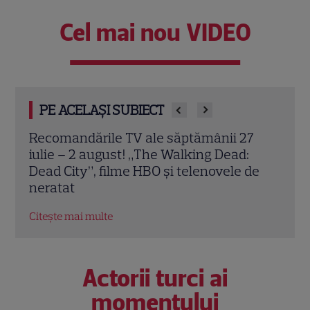
Cel mai nou VIDEO
PE ACELAȘI SUBIECT
7
„Chesapeake Shores” revine la DIVA din
Pofti
3 august. Maraton cu toate cele 6
iulie
de
sezoane ale serialului
intr
preg
Citește mai multe
Citeș
Actorii turci ai
momentului