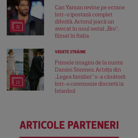
Can Yaman revine pe ecrane
într-o ipostază complet
diferită. Actorul joacă un
31
avocat în noul serial „Bro”,
filmat în Italia
VEDETE STRĂINE
Primele imagini de la nunta
Damlei Sönmez. Actrița din
„Legea familiei” s-a căsătorit
13
într-o ceremonie discretă la
Istanbul
ARTICOLE PARTENERI