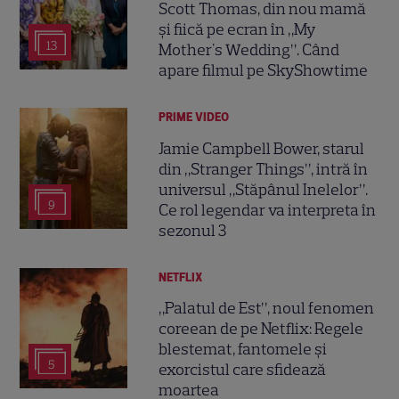
Scott Thomas, din nou mamă
și fiică pe ecran în „My
13
Mother's Wedding”. Când
apare filmul pe SkyShowtime
PRIME VIDEO
Jamie Campbell Bower, starul
din „Stranger Things”, intră în
universul „Stăpânul Inelelor”.
9
Ce rol legendar va interpreta în
sezonul 3
NETFLIX
„Palatul de Est”, noul fenomen
coreean de pe Netflix: Regele
blestemat, fantomele și
5
exorcistul care sfidează
moartea