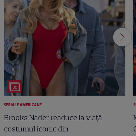
20
SERIALE AMERICANE
S
Brooks Nader readuce la viață
costumul iconic din