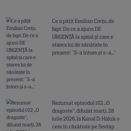
Ce a pățit Emilian Crețu, de
fapt. De ce a ajuns DE
URGENȚĂ la spital și care e
starea lui de sănătate în
prezent: "S-a întors și s-a..."
Rezumat episodul 102 „O
dragoste”, difuzat marți, 28
iulie 2026, la Kanal D: Haluk o
cere în căsătorie pe Sevtap