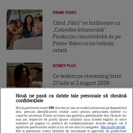
PRIME VIDEO
Când „Fălci” se întâlnește cu
„Coborâre întunecată”:
Producția claustrofobă de pe
Prime Video ce nu trebuie
ratată
DISNEY PLUS
Ce vedem pe streaming între
27 iulie și 2 august 2026:
Diavolul se îmbracă de la Prada
18
Nouă ne pasă ca datele tale personale să rămână
2 pe Disney+ și mari noutăți
confidențiale
Netflix
Noi și partenerii noștri
596
stocăm și/sau accesăm informații pe dispozitivul
dvs., precum identificatorii cookie unici pentru prelucrarea datelor cu
caracter personal. Puteți accepta sau gestiona preferințele dvs. făcând clic
NETFLIX
mai jos, respectiv vă puteți opune utilizării unui interes legitim în orice
moment pe pagina cu politica de confidențialitate. Aceste alegeri vor fi
raportate partenerilor noștri și nu vă vor afecta navigarea.
Mai multe detalii
Josh Hartnett revine pe Netflix
Noi si partenerii nostri (retelele de socializare si agentiile de publicitate