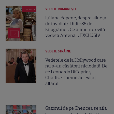
VEDETE ROMÂNEŞTI
Exclusiv
Iuliana Pepene, despre silueta
de invidiat: „Ridic 85 de
kilograme”. Ce alimente evită
16
vedeta Antena 1. EXCLUSIV
VEDETE STRĂINE
Vedetele de la Hollywood care
nu s-au căsătorit niciodată. De
ce Leonardo DiCaprio și
Charlize Theron au evitat
altarul
Gazonul de pe Ghencea se află