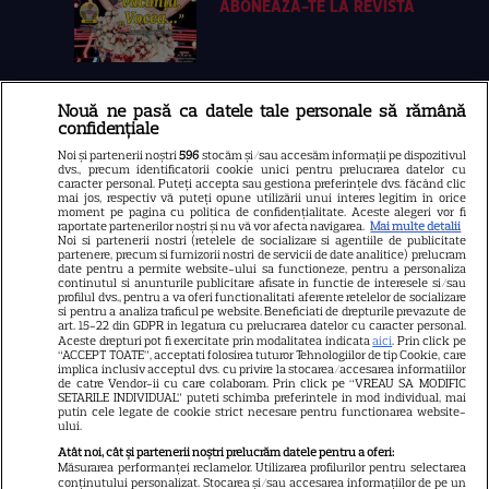
ABONEAZA-TE LA REVISTĂ
Nouă ne pasă ca datele tale personale să rămână
Libertatea
confidențiale
Libertatea pentru femei
Noi și partenerii noștri
596
stocăm și/sau accesăm informații pe dispozitivul
dvs., precum identificatorii cookie unici pentru prelucrarea datelor cu
GSP
caracter personal. Puteți accepta sau gestiona preferințele dvs. făcând clic
mai jos, respectiv vă puteți opune utilizării unui interes legitim în orice
Știri mondene
moment pe pagina cu politica de confidențialitate. Aceste alegeri vor fi
raportate partenerilor noștri și nu vă vor afecta navigarea.
Mai multe detalii
Noi si partenerii nostri (retelele de socializare si agentiile de publicitate
Avantaje
partenere, precum si furnizorii nostri de servicii de date analitice) prelucram
date pentru a permite website-ului sa functioneze, pentru a personaliza
Elle
continutul si anunturile publicitare afisate in functie de interesele si/sau
profilul dvs., pentru a va oferi functionalitati aferente retelelor de socializare
Unica
si pentru a analiza traficul pe website. Beneficiati de drepturile prevazute de
art. 15-22 din GDPR in legatura cu prelucrarea datelor cu caracter personal.
Retete practice
Aceste drepturi pot fi exercitate prin modalitatea indicata
aici
. Prin click pe
“ACCEPT TOATE”, acceptati folosirea tuturor Tehnologiilor de tip Cookie, care
implica inclusiv acceptul dvs. cu privire la stocarea/accesarea informatiilor
de catre Vendor-ii cu care colaboram. Prin click pe “VREAU SA MODIFIC
SETARILE INDIVIDUAL” puteti schimba preferintele in mod individual, mai
URMĂREȘTE-NE PE
putin cele legate de cookie strict necesare pentru functionarea website-
ului.
Atât noi, cât și partenerii noștri prelucrăm datele pentru a oferi:
Măsurarea performanței reclamelor. Utilizarea profilurilor pentru selectarea
conținutului personalizat. Stocarea și/sau accesarea informațiilor de pe un