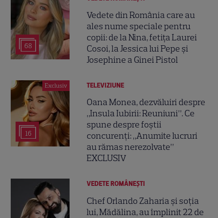
Vedete din România care au
ales nume speciale pentru
copii: de la Nina, fetița Laurei
68
Cosoi, la Jessica lui Pepe și
Josephine a Ginei Pistol
TELEVIZIUNE
Exclusiv
Oana Monea, dezvăluiri despre
„Insula Iubirii: Reuniuni”. Ce
spune despre foștii
16
concurenți: „Anumite lucruri
au rămas nerezolvate”
EXCLUSIV
VEDETE ROMÂNEŞTI
Chef Orlando Zaharia și soția
lui, Mădălina, au împlinit 22 de