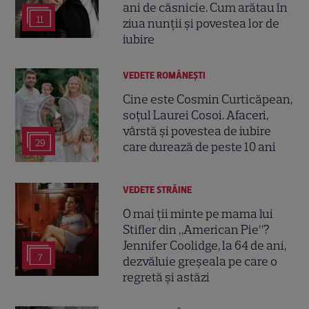
ani de căsnicie. Cum arătau în
11
ziua nunții și povestea lor de
iubire
VEDETE ROMÂNEŞTI
Cine este Cosmin Curticăpean,
soțul Laurei Cosoi. Afaceri,
vârstă și povestea de iubire
29
care durează de peste 10 ani
VEDETE STRĂINE
O mai ții minte pe mama lui
Stifler din „American Pie”?
Jennifer Coolidge, la 64 de ani,
7
dezvăluie greșeala pe care o
regretă și astăzi