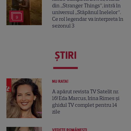
din „Stranger Things”, intră în
universul „Stăpânul Inelelor”.
9
Ce rol legendar va interpreta în
sezonul 3
ŞTIRI
NU RATA!
A apărut revista TV Satelit nr.
16! Eda Marcus, Irina Rimes și
ghidul TV complet pentru 14
zile
VEDETE ROMÂNEŞTI