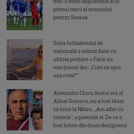
într-o stare deplorabilă și la
primul meci al sezonului
pentru Steaua
Soția fotbalistului de
națională a stârnit furie cu
ultima postare » Fanii au
reacționat dur: „Cum să spui
așa ceva?”
Alexandru Ciucu, fostul soț al
Alinei Sorescu, nu a fost lăsat
să intre la Nibiru. „Am aflat cu
tristețe”, a povestit el. De ce a
fost întors din drum designerul