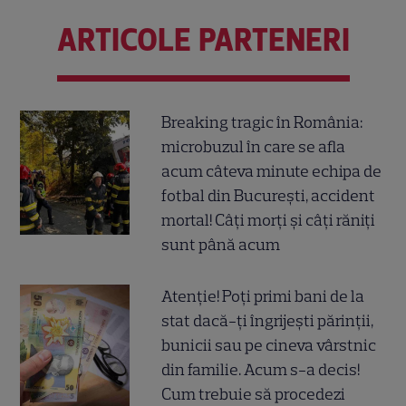
ARTICOLE PARTENERI
Breaking tragic în România:
microbuzul în care se afla
acum câteva minute echipa de
fotbal din București, accident
mortal! Câți morți și câți răniți
sunt până acum
Atenție! Poți primi bani de la
stat dacă-ți îngrijești părinții,
bunicii sau pe cineva vârstnic
din familie. Acum s-a decis!
Cum trebuie să procedezi