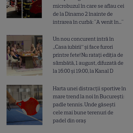
microbuzul în care se aflau cei
de la Dinamo 2 înainte de
intrarea în curbă: "A venit în..."
Un nou concurent intră în
„Casa iubirii” și face furori
printre fete! Nu ratați ediția de
sâmbătă, 1 august, difuzată de
la 16:00 și 19:00, la Kanal D
Harta unei distracții sportive în
mare trend la noi în București:
padle tennis. Unde găsești
cele mai bune terenuri de
padel din oraș