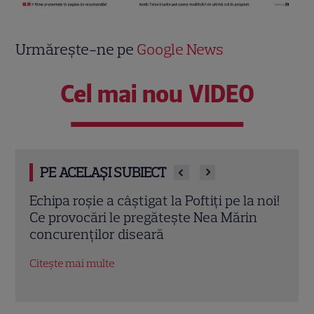
Urmărește-ne pe
Google News
Cel mai nou VIDEO
PE ACELAȘI SUBIECT
 noi!
„Fata din vis” începe la Pro TV! Tot ce
Reco
n
trebuie să știi despre serialul-fenomen
iuli
cu Çağatay Ulusoy și Demet Özdemir
Dead
nera
Citește mai multe
Citeș