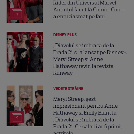
Rider din Universul Marvel.
Anunțul făcut la Comic-Con i-
7
a entuziasmat pe fani
DISNEY PLUS
„Diavolul se îmbracă de la
Prada 2” s-a lansat pe Disney+.
Meryl Streep și Anne
Hathaway revin la revista
Runway
VEDETE STRĂINE
Meryl Streep, gest
impresionant pentru Anne
Hathaway și Emily Blunt la
9
„Diavolul se îmbracă de la
Prada 2”. Ce salarii ar fi primit
actrițele