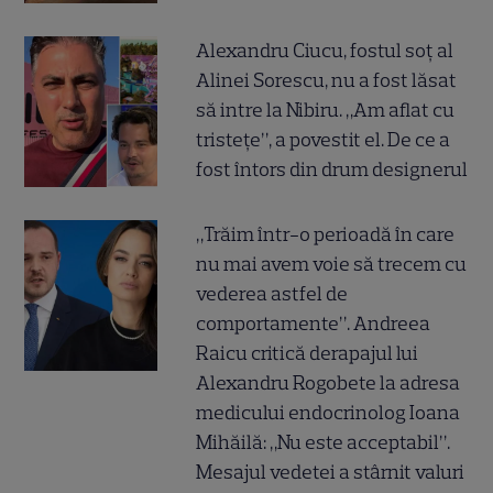
Alexandru Ciucu, fostul soț al
Alinei Sorescu, nu a fost lăsat
să intre la Nibiru. „Am aflat cu
tristețe”, a povestit el. De ce a
fost întors din drum designerul
„Trăim într-o perioadă în care
nu mai avem voie să trecem cu
vederea astfel de
comportamente”. Andreea
Raicu critică derapajul lui
Alexandru Rogobete la adresa
medicului endocrinolog Ioana
Mihăilă: „Nu este acceptabil”.
Mesajul vedetei a stârnit valuri