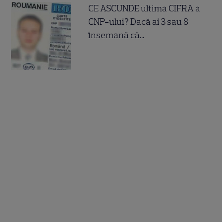
CE ASCUNDE ultima CIFRA a
CNP-ului? Dacă ai 3 sau 8
însemană că...