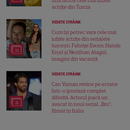
una dintre cele mai iubite
actrițe din Turcia
VEDETE STRĂINE
Cum își petrec vara cele mai
iubite actrițe din serialele
turcești. Fahriye Evcen, Hande
32
Erçel și Neslihan Atagül,
imagini din vacanță
VEDETE STRĂINE
Can Yaman revine pe ecrane
într-o ipostază complet
diferită. Actorul joacă un
31
avocat în noul serial „Bro”,
filmat în Italia