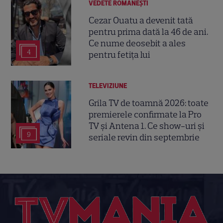
VEDETE ROMÂNEŞTI
Cezar Ouatu a devenit tată
pentru prima dată la 46 de ani.
Ce nume deosebit a ales
4
pentru fetița lui
TELEVIZIUNE
Grila TV de toamnă 2026: toate
premierele confirmate la Pro
TV și Antena 1. Ce show-uri și
9
seriale revin din septembrie