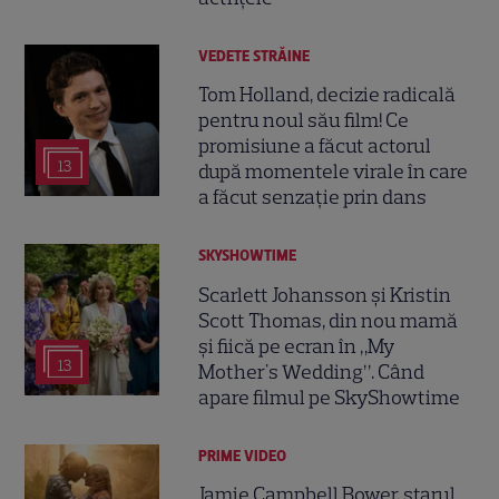
VEDETE STRĂINE
Tom Holland, decizie radicală
pentru noul său film! Ce
promisiune a făcut actorul
13
după momentele virale în care
a făcut senzație prin dans
SKYSHOWTIME
Scarlett Johansson și Kristin
Scott Thomas, din nou mamă
și fiică pe ecran în „My
13
Mother's Wedding”. Când
apare filmul pe SkyShowtime
PRIME VIDEO
Jamie Campbell Bower, starul