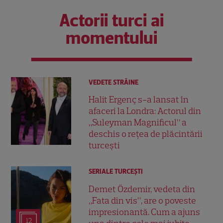
Actorii turci ai
momentului
VEDETE STRĂINE
Halit Ergenç s-a lansat în
afaceri la Londra: Actorul din
„Suleyman Magnificul” a
deschis o rețea de plăcintării
turcești
SERIALE TURCEŞTI
Demet Özdemir, vedeta din
„Fata din vis”, are o poveste
impresionantă. Cum a ajuns
12