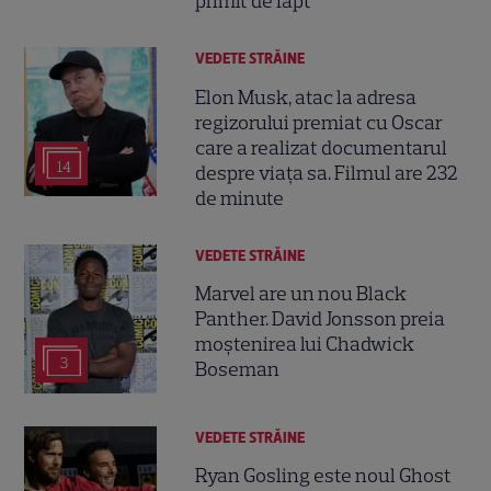
primit de fapt
VEDETE STRĂINE
Elon Musk, atac la adresa
regizorului premiat cu Oscar
care a realizat documentarul
14
despre viața sa. Filmul are 232
de minute
VEDETE STRĂINE
Marvel are un nou Black
Panther. David Jonsson preia
moștenirea lui Chadwick
3
Boseman
VEDETE STRĂINE
Ryan Gosling este noul Ghost