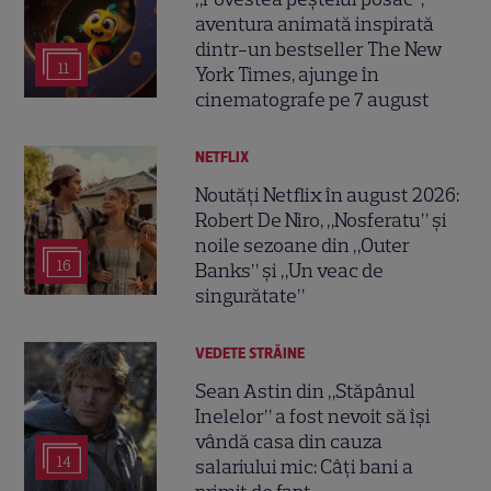
aventura animată inspirată
dintr-un bestseller The New
11
York Times, ajunge în
cinematografe pe 7 august
NETFLIX
Noutăți Netflix în august 2026:
Robert De Niro, „Nosferatu” și
noile sezoane din „Outer
16
Banks” și „Un veac de
singurătate”
VEDETE STRĂINE
Sean Astin din „Stăpânul
Inelelor” a fost nevoit să își
vândă casa din cauza
14
salariului mic: Câți bani a