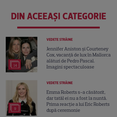
DIN ACEEAȘI CATEGORIE
VEDETE STRĂINE
Jennifer Aniston și Courteney
Cox, vacanță de lux în Mallorca
alături de Pedro Pascal.
14
Imagini spectaculoase
VEDETE STRĂINE
Emma Roberts s-a căsătorit,
dar tatăl ei nu a fost la nuntă.
Prima reacție a lui Eric Roberts
9
după ceremonie