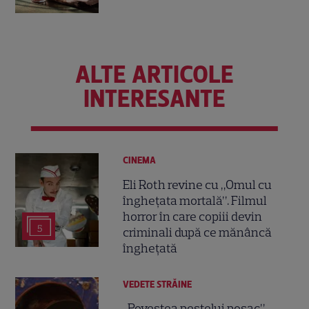
ALTE ARTICOLE
INTERESANTE
CINEMA
Eli Roth revine cu „Omul cu
înghețata mortală”. Filmul
horror în care copiii devin
5
criminali după ce mănâncă
înghețată
VEDETE STRĂINE
„Povestea peștelui posac”,