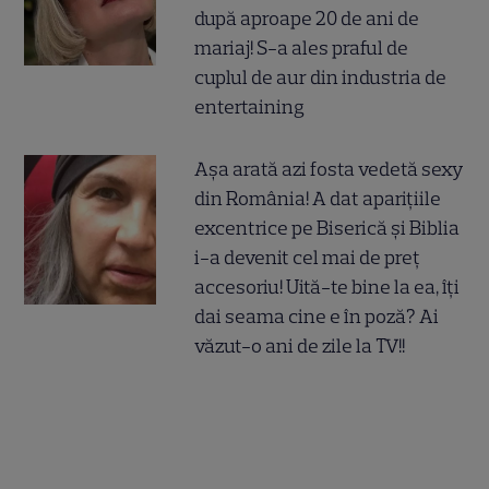
după aproape 20 de ani de
mariaj! S-a ales praful de
cuplul de aur din industria de
entertaining
Așa arată azi fosta vedetă sexy
din România! A dat aparițiile
excentrice pe Biserică și Biblia
i-a devenit cel mai de preț
accesoriu! Uită-te bine la ea, îți
dai seama cine e în poză? Ai
văzut-o ani de zile la TV!!