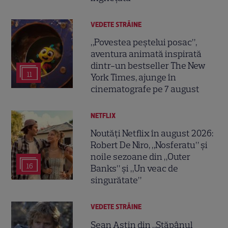
VEDETE STRĂINE
„Povestea peștelui posac”,
aventura animată inspirată
dintr-un bestseller The New
11
York Times, ajunge în
cinematografe pe 7 august
NETFLIX
Noutăți Netflix în august 2026:
Robert De Niro, „Nosferatu” și
noile sezoane din „Outer
16
Banks” și „Un veac de
singurătate”
VEDETE STRĂINE
Sean Astin din „Stăpânul