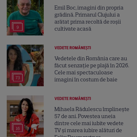
Emil Boc, imagini din propria
grădină. Primarul Clujului a
arătat prima recoltă de roșii
9
cultivate acasă
VEDETE ROMÂNEŞTI
Vedetele din România care au
făcut senzație pe plajă în 2026.
Cele mai spectaculoase
73
imagini în costum de baie
VEDETE ROMÂNEŞTI
Mihaela Rădulescu împlinește
57 de ani. Povestea uneia
dintre cele mai iubite vedete
16
TV și marea iubire alături de