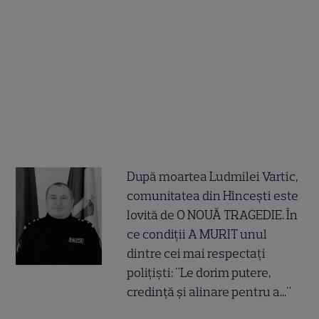
După moartea Ludmilei Vartic,
comunitatea din Hîncești este
lovită de O NOUĂ TRAGEDIE. În
ce condiții A MURIT unul
dintre cei mai respectați
polițiști: "Le dorim putere,
credință și alinare pentru a..."