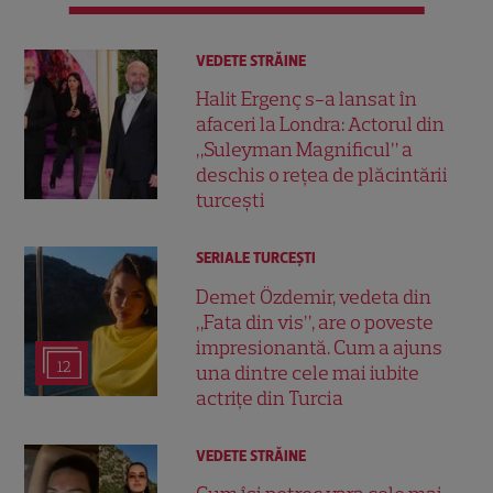
VEDETE STRĂINE
Halit Ergenç s-a lansat în
afaceri la Londra: Actorul din
„Suleyman Magnificul” a
deschis o rețea de plăcintării
turcești
SERIALE TURCEŞTI
Demet Özdemir, vedeta din
„Fata din vis”, are o poveste
impresionantă. Cum a ajuns
12
una dintre cele mai iubite
actrițe din Turcia
VEDETE STRĂINE