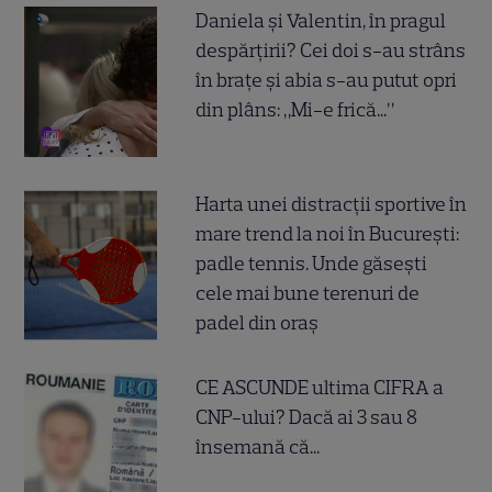
Daniela și Valentin, în pragul
despărțirii? Cei doi s-au strâns
în brațe și abia s-au putut opri
din plâns: „Mi-e frică...”
Harta unei distracții sportive în
mare trend la noi în București:
padle tennis. Unde găsești
cele mai bune terenuri de
padel din oraș
CE ASCUNDE ultima CIFRA a
CNP-ului? Dacă ai 3 sau 8
însemană că...