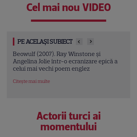
Cel mai nou VIDEO
PE ACELAȘI SUBIECT
Jack Ryan: Agentul din umbră (2014).
Avia
ă a
Chris Pine și Kevin Costner, într-o cursă
lui 
contra cronometru pentru salvarea
de î
economiei americane
Citeș
Citește mai multe
Actorii turci ai
momentului