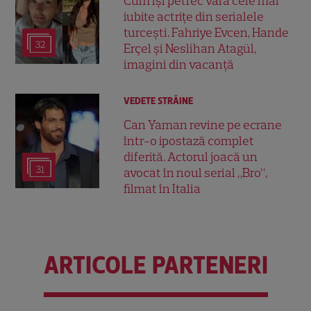
Cum își petrec vara cele mai
iubite actrițe din serialele
turcești. Fahriye Evcen, Hande
32
Erçel și Neslihan Atagül,
imagini din vacanță
VEDETE STRĂINE
Can Yaman revine pe ecrane
într-o ipostază complet
diferită. Actorul joacă un
31
avocat în noul serial „Bro”,
filmat în Italia
ARTICOLE PARTENERI