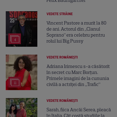
Felix Baumgartner
VEDETE STRĂINE
Vincent Pastore a murit la 80
de ani. Actorul din „Clanul
Soprano” era celebru pentru
4
rolul lui Big Pussy
VEDETE ROMÂNEŞTI
Adriana Irimescu s-a căsătorit
în secret cu Marc Borțun.
Primele imagini de la cununia
11
civilă a actriței din „Trafic”
VEDETE ROMÂNEŞTI
Sarah, fiica Ancăi Serea, pleacă
în Italia. Cât costă studiile la