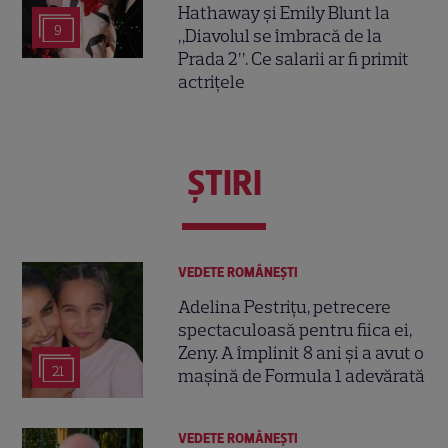
Hathaway și Emily Blunt la
9
„Diavolul se îmbracă de la
Prada 2”. Ce salarii ar fi primit
actrițele
ŞTIRI
VEDETE ROMÂNEŞTI
Adelina Pestrițu, petrecere
spectaculoasă pentru fiica ei,
Zeny. A împlinit 8 ani și a avut o
21
mașină de Formula 1 adevărată
VEDETE ROMÂNEŞTI