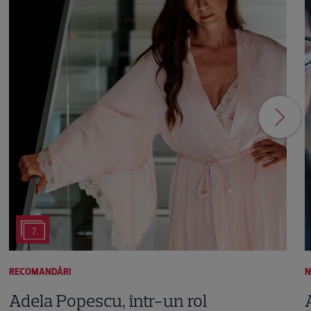
7
RECOMANDĂRI
N
Adela Popescu, într-un rol