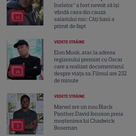
Inelelor” a fost nevoit să își
vândă casa din cauza
14
salariului mic: Câți bani a
primit de fapt
VEDETE STRĂINE
Elon Musk, atac la adresa
regizorului premiat cu Oscar
care a realizat documentarul
14
despre viața sa. Filmul are 232
de minute
VEDETE STRĂINE
Marvel are un nou Black
Panther. David Jonsson preia
moștenirea lui Chadwick
3
Boseman