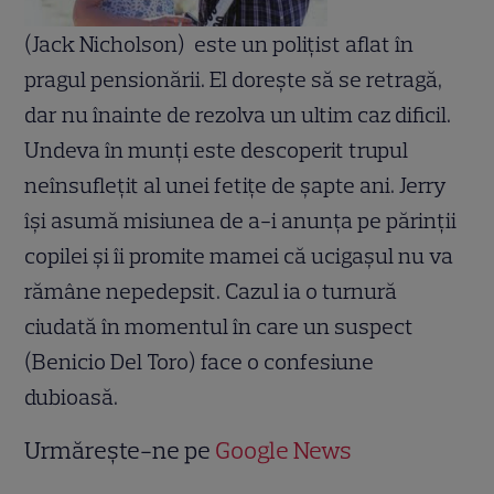
(Jack Nicholson) este un poliţist aflat în
pragul pensionării. El doreşte să se retragă,
dar nu înainte de rezolva un ultim caz dificil.
Undeva în munţi este descoperit trupul
neînsufleţit al unei fetiţe de şapte ani. Jerry
îşi asumă misiunea de a-i anunţa pe părinţii
copilei şi îi promite mamei că ucigaşul nu va
rămâne nepedepsit. Cazul ia o turnură
ciudată în momentul în care un suspect
(Benicio Del Toro) face o confesiune
dubioasă.
Urmărește-ne pe
Google News