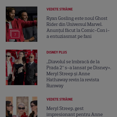
VEDETE STRĂINE
Ryan Gosling este noul Ghost
Rider din Universul Marvel.
Anunțul făcut la Comic-Con i-
7
a entuziasmat pe fani
DISNEY PLUS
„Diavolul se îmbracă de la
Prada 2” s-a lansat pe Disney+.
Meryl Streep și Anne
Hathaway revin la revista
Runway
VEDETE STRĂINE
Meryl Streep, gest
impresionant pentru Anne