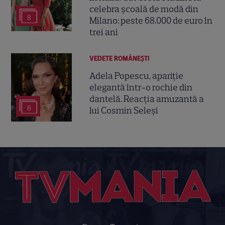
celebra școală de modă din
8
Milano: peste 68.000 de euro în
trei ani
VEDETE ROMÂNEŞTI
Adela Popescu, apariție
elegantă într-o rochie din
dantelă. Reacția amuzantă a
6
lui Cosmin Seleși