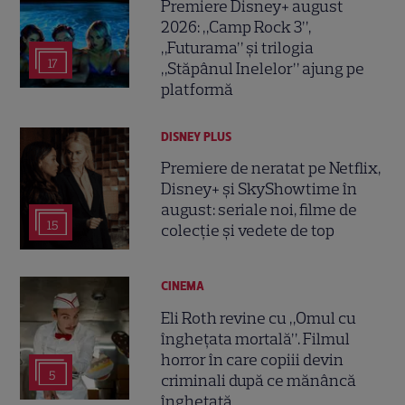
Premiere Disney+ august
2026: „Camp Rock 3”,
„Futurama” și trilogia
17
„Stăpânul Inelelor” ajung pe
platformă
DISNEY PLUS
Premiere de neratat pe Netflix,
Disney+ și SkyShowtime în
august: seriale noi, filme de
15
colecție și vedete de top
CINEMA
Eli Roth revine cu „Omul cu
înghețata mortală”. Filmul
horror în care copiii devin
5
criminali după ce mănâncă
înghețată