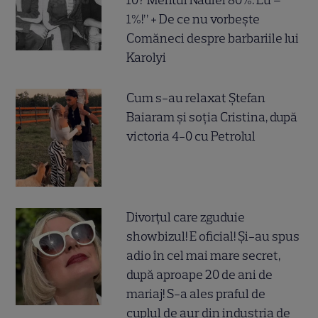
10? Meritul Nadiei 80%. Eu –
1%!” + De ce nu vorbește
Comăneci despre barbariile lui
Karolyi
Cum s-au relaxat Ștefan
Baiaram și soția Cristina, după
victoria 4-0 cu Petrolul
Divorțul care zguduie
showbizul! E oficial! Și-au spus
adio în cel mai mare secret,
după aproape 20 de ani de
mariaj! S-a ales praful de
cuplul de aur din industria de