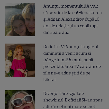
Anunțul momentului! A vrut
să se știe de la ea! Elena Udrea
și Adrian Alexandrov, după 10
ani de relație și un copil rupt
din soare au...
Doliu la TV! Anunțul tragic al
dimineții a venit acum și
frânge inimi! A murit subit
prezentatoarea TV care ani de
zile ne-a adus știri de pe
Litoral
Divorțul care zguduie
showbizul! E oficial! Și-au spus
adio în cel mai mare secret,