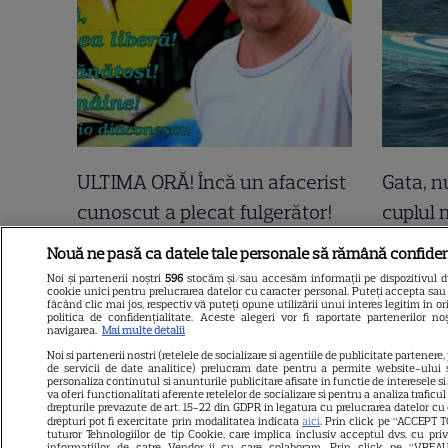
ULTIMA ORĂ! Încă un afacerist
Gata, n
cunoscut a plecat fulgerător!
cuplul 
Fost acționar TV la una dintre
România
Nouă ne pasă ca datele tale personale să rămână confiden
cele mai cunoscute televiziuni
strada e
Noi și partenerii noștri
596
stocăm și/sau accesăm informații pe dispozitivul dvs
cookie unici pentru prelucrarea datelor cu caracter personal. Puteți accepta sau 
România, mort la doar 60 de
Dumnez
făcând clic mai jos, respectiv vă puteți opune utilizării unui interes legitim în
politica de confidențialitate. Aceste alegeri vor fi raportate partenerilor n
ani!
Felicităr
navigarea.
Mai multe detalii
Noi si partenerii nostri (retelele de socializare si agentiile de publicitate partenere,
frumoși
de servicii de date analitice) prelucram date pentru a permite website-ului 
personaliza continutul si anunturile publicitare afisate in functie de interesele si/
va oferi functionalitati aferente retelelor de socializare si pentru a analiza traficu
drepturile prevazute de art. 15-22 din GDPR in legatura cu prelucrarea datelor cu
drepturi pot fi exercitate prin modalitatea indicata
aici
. Prin click pe “ACCEPT T
tuturor Tehnologiilor de tip Cookie, care implica inclusiv acceptul dvs. cu pri
informatiilor de catre Vendor-ii cu care colaboram. Prin click pe “VR