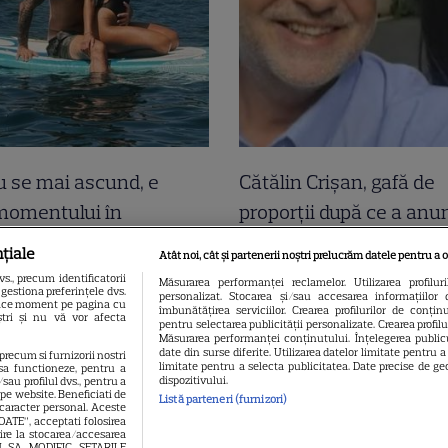
u se mai ascund, e
Cătălin Crișan, gafă de
momentului în
proporții după ce a anu
! A ieșit soarele și pe
s-a despărțit de iubită
țiale
Atât noi, cât și partenerii noștri prelucrăm datele pentru a o
i, iar lui i-a pus
criticați ușor”. Internauț
., precum identificatorii
Măsurarea performanței reclamelor. Utilizarea profilur
gestiona preferințele dvs.
personalizat. Stocarea și/sau accesarea informațiilor 
eu mâna în cap!
bătut obrazul
 orice moment pe pagina cu
îmbunătățirea serviciilor. Crearea profilurilor de conținut
oștri și nu vă vor afecta
pentru selectarea publicității personalizate. Crearea profil
i, să fiți fericiți! Că
Măsurarea performanței conținutului. Înțelegerea publicu
date din surse diferite. Utilizarea datelor limitate pentru 
 precum si furnizorii nostri
 sunteți!
limitate pentru a selecta publicitatea. Date precise de geo
sa functioneze, pentru a
dispozitivului.
sau profilul dvs., pentru a
l pe website. Beneficiati de
Listă parteneri (furnizori)
 caracter personal. Aceste
OATE”, acceptati folosirea
vire la stocarea/accesarea
EAU SA MODIFIC SETARILE