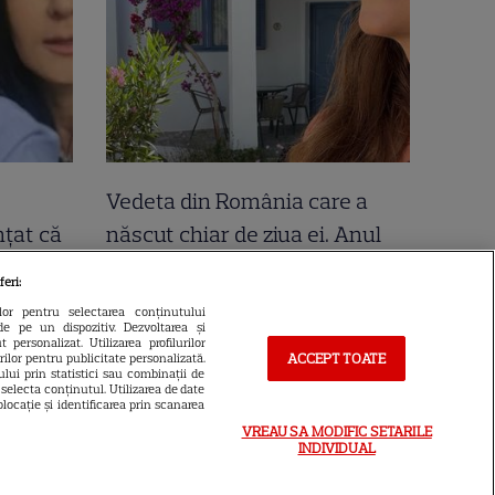
Vedeta din România care a
nțat că
născut chiar de ziua ei. Anul
 „Să mă
acesta face nunta de lemn!
feri:
ii i-au
ilor pentru selectarea conținutului
de pe un dispozitiv. Dezvoltarea și
 personalizat. Utilizarea profilurilor
ACCEPT TOATE
urilor pentru publicitate personalizată.
lui prin statistici sau combinații de
a selecta conținutul. Utilizarea de date
locație și identificarea prin scanarea
VREAU SA MODIFIC SETARILE
INDIVIDUAL