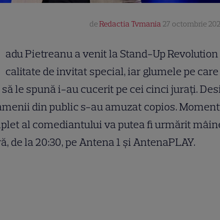
de
Redactia Tvmania
27 octombrie 202
R
adu Pietreanu a venit la Stand-Up Revolution 
calitate de invitat special, iar glumele pe care
 să le spună i-au cucerit pe cei cinci jurați. Des
amenii din public s-au amuzat copios. Moment
let al comediantului va putea fi urmărit mâin
ă, de la 20:30, pe Antena 1 și AntenaPLAY.