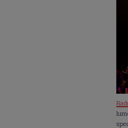
Rad
lume
spec