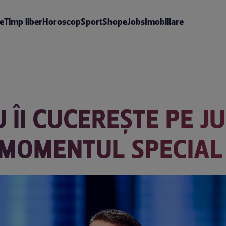
te
Timp liber
Horoscop
Sport
Shop
eJobs
Imobiliare
 ÎI CUCEREȘTE PE J
MOMENTUL SPECIAL