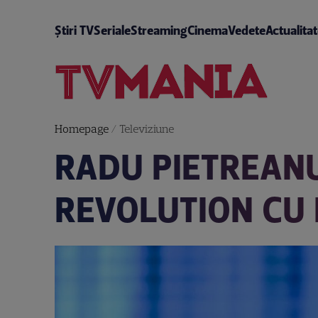
Știri TV
Seriale
Streaming
Cinema
Vedete
Actualita
Homepage
/
Televiziune
RADU PIETREANU
REVOLUTION CU 