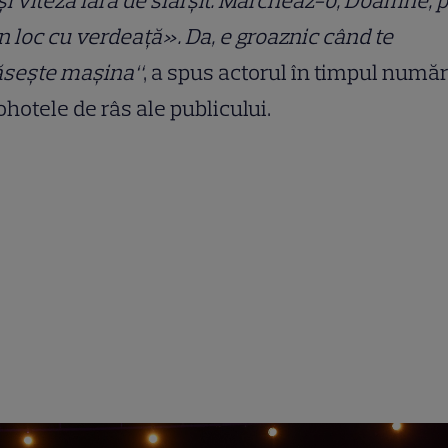
și viteză fără de sfârșit. Marcheaz-o, Doamne, 
în loc cu verdeață». Da, e groaznic când te
ăsește mașina“
, a spus actorul în timpul număr
ohotele de râs ale publicului.