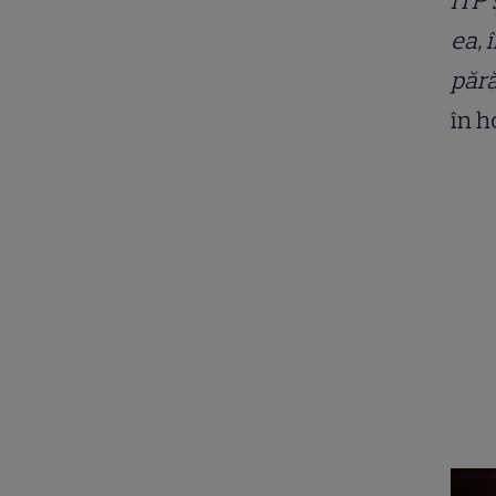
ITP 
ea, 
păr
în h