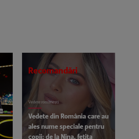
Recomandări
Vedete româneşti
Vedete din România care au
ales nume speciale pentru
copii: de la Nina, fetița