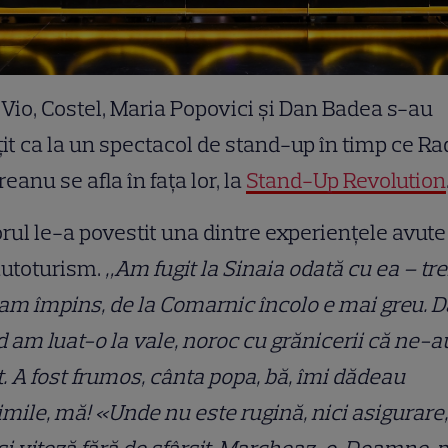
 Vio, Costel, Maria Popovici și Dan Badea s-au
it ca la un spectacol de stand-up în timp ce Ra
reanu se afla în fața lor, la
Stand-Up Revolution
rul le-a povestit una dintre experiențele avute
autoturism.
„Am fugit la Sinaia odată cu ea – tre
 am împins, de la Comarnic încolo e mai greu. Da
 am luat-o la vale, noroc cu grănicerii că ne-a
t. A fost frumos, cânta popa, bă, îmi dădeau
imile, mă! «Unde nu este rugină, nici asigurare,