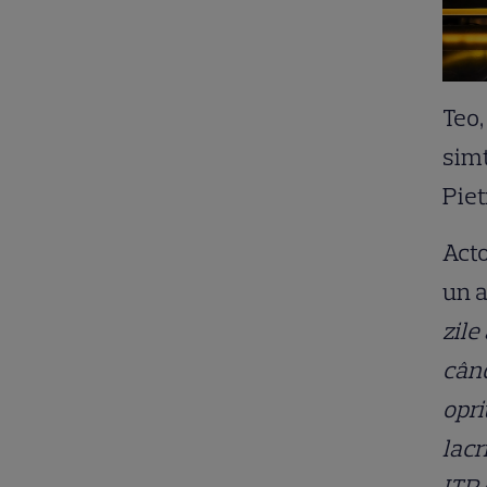
Teo,
simț
Piet
Acto
un 
zile
când
opri
lacr