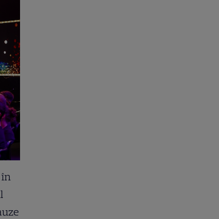
 în
l
auze