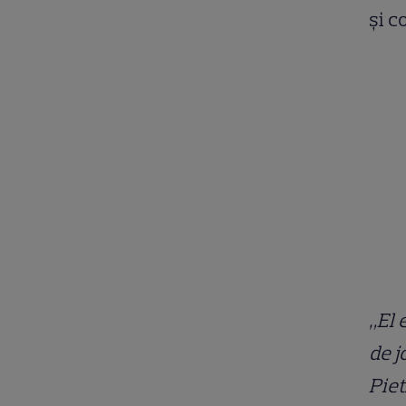
și c
„El 
de j
Piet