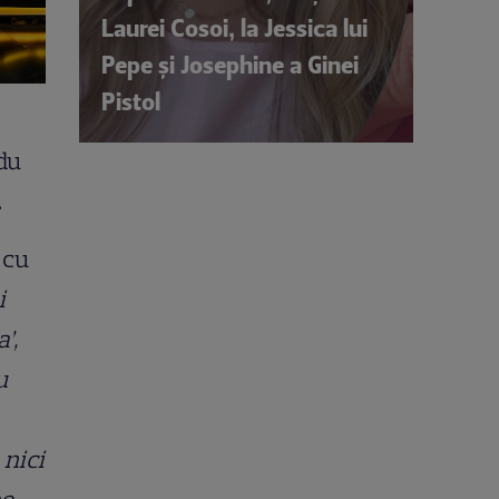
Laurei Cosoi, la Jessica lui
Pepe și Josephine a Ginei
Pistol
du
.
 cu
i
’,
u
 nici