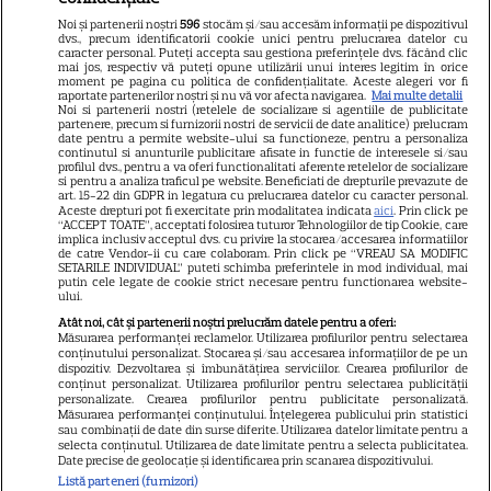
România! A ieșit soarele și pe
Noi și partenerii noștri
596
stocăm și/sau accesăm informații pe dispozitivul
strada ei, iar lui i-a pus
dvs., precum identificatorii cookie unici pentru prelucrarea datelor cu
caracter personal. Puteți accepta sau gestiona preferințele dvs. făcând clic
Dumnezeu mâna în cap!
mai jos, respectiv vă puteți opune utilizării unui interes legitim în orice
moment pe pagina cu politica de confidențialitate. Aceste alegeri vor fi
Felicitări, să fiți fericiți! Că
raportate partenerilor noștri și nu vă vor afecta navigarea.
Mai multe detalii
Noi si partenerii nostri (retelele de socializare si agentiile de publicitate
partenere, precum si furnizorii nostri de servicii de date analitice) prelucram
frumoși sunteți!
date pentru a permite website-ului sa functioneze, pentru a personaliza
continutul si anunturile publicitare afisate in functie de interesele si/sau
profilul dvs., pentru a va oferi functionalitati aferente retelelor de socializare
si pentru a analiza traficul pe website. Beneficiati de drepturile prevazute de
Cătălin Crișan, gafă de
art. 15-22 din GDPR in legatura cu prelucrarea datelor cu caracter personal.
Aceste drepturi pot fi exercitate prin modalitatea indicata
aici
. Prin click pe
proporții după ce a anunțat că
“ACCEPT TOATE”, acceptati folosirea tuturor Tehnologiilor de tip Cookie, care
implica inclusiv acceptul dvs. cu privire la stocarea/accesarea informatiilor
s-a despărțit de iubită „Să mă
de catre Vendor-ii cu care colaboram. Prin click pe “VREAU SA MODIFIC
SETARILE INDIVIDUAL” puteti schimba preferintele in mod individual, mai
criticați ușor”. Internauții i-au
putin cele legate de cookie strict necesare pentru functionarea website-
ului.
bătut obrazul
Atât noi, cât și partenerii noștri prelucrăm datele pentru a oferi:
Măsurarea performanței reclamelor. Utilizarea profilurilor pentru selectarea
conținutului personalizat. Stocarea și/sau accesarea informațiilor de pe un
dispozitiv. Dezvoltarea și îmbunătățirea serviciilor. Crearea profilurilor de
Vedeta din România care a
conținut personalizat. Utilizarea profilurilor pentru selectarea publicității
personalizate. Crearea profilurilor pentru publicitate personalizată.
născut chiar de ziua ei. Anul
Măsurarea performanței conținutului. Înțelegerea publicului prin statistici
acesta face nunta de lemn!
sau combinații de date din surse diferite. Utilizarea datelor limitate pentru a
selecta conținutul. Utilizarea de date limitate pentru a selecta publicitatea.
Date precise de geolocație și identificarea prin scanarea dispozitivului.
Listă parteneri (furnizori)