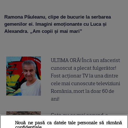
Ramona Păuleanu, clipe de bucurie la serbarea
gemenilor ei. Imagini emoționante cu Luca și
Alexandra. „Am copii și mai mari”
ULTIMA ORĂ! Încă un afacerist
cunoscut a plecat fulgerător!
Fost acționar TV la una dintre
cele mai cunoscute televiziuni
România, mort la doar 60 de
ani!
Gata, nu se mai ascund, e
cuplul momentului în
Nouă ne pasă ca datele tale personale să rămână
confidențiale