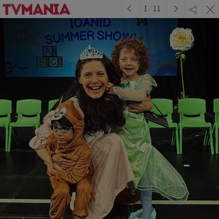
1
/
11