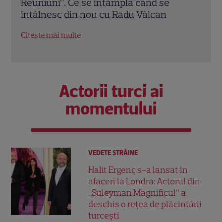
nuntă, la aniversarea căsătoriei cu Dani
de A
Oțil: „Fără grija lui «ce o să zică lumea»”
ches
Citește mai multe
Citeș
Actorii turci ai
momentului
VEDETE STRĂINE
Halit Ergenç s-a lansat în
afaceri la Londra: Actorul din
„Suleyman Magnificul” a
deschis o rețea de plăcintării
turcești