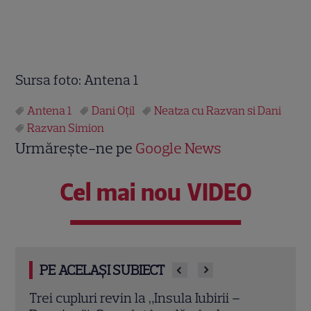
Sursa foto: Antena 1
Antena 1
Dani Oțil
Neatza cu Razvan si Dani
Razvan Simion
Urmărește-ne pe
Google News
Cel mai nou VIDEO
PE ACELAȘI SUBIECT
Gabriela Oțil a publicat imagini de la
Chel