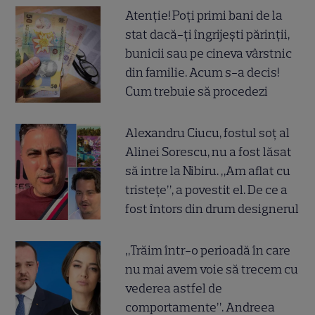
Atenție! Poți primi bani de la
stat dacă-ți îngrijești părinții,
bunicii sau pe cineva vârstnic
din familie. Acum s-a decis!
Cum trebuie să procedezi
Alexandru Ciucu, fostul soț al
Alinei Sorescu, nu a fost lăsat
să intre la Nibiru. „Am aflat cu
tristețe”, a povestit el. De ce a
fost întors din drum designerul
„Trăim într-o perioadă în care
nu mai avem voie să trecem cu
vederea astfel de
comportamente”. Andreea