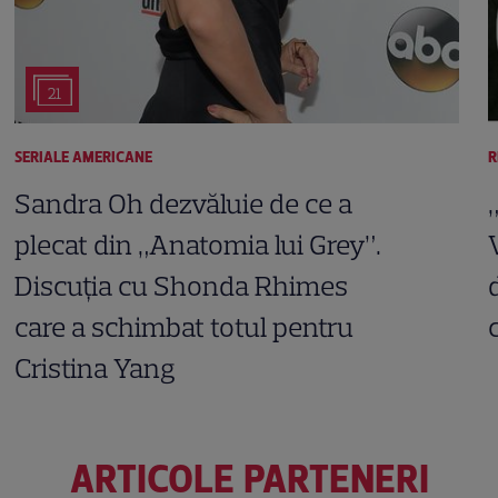
21
SERIALE AMERICANE
R
Sandra Oh dezvăluie de ce a
plecat din „Anatomia lui Grey”.
Discuția cu Shonda Rhimes
care a schimbat totul pentru
Cristina Yang
ARTICOLE PARTENERI