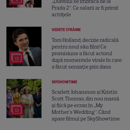
„Diavolul se îmbracă de la
Prada 2”. Ce salarii ar fi primit
actrițele
VEDETE STRĂINE
Tom Holland, decizie radicală
pentru noul său film! Ce
promisiune a făcut actorul
13
după momentele virale în care
a făcut senzație prin dans
SKYSHOWTIME
Scarlett Johansson și Kristin
Scott Thomas, din nou mamă
și fiică pe ecran în „My
13
Mother's Wedding”. Când
apare filmul pe SkyShowtime