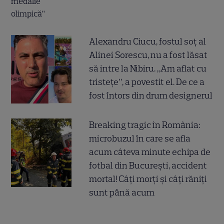
Alexandru Ciucu, fostul soț al
Alinei Sorescu, nu a fost lăsat
să intre la Nibiru. „Am aflat cu
tristețe”, a povestit el. De ce a
fost întors din drum designerul
Breaking tragic în România:
microbuzul în care se afla
acum câteva minute echipa de
fotbal din București, accident
mortal! Câți morți și câți răniți
sunt până acum