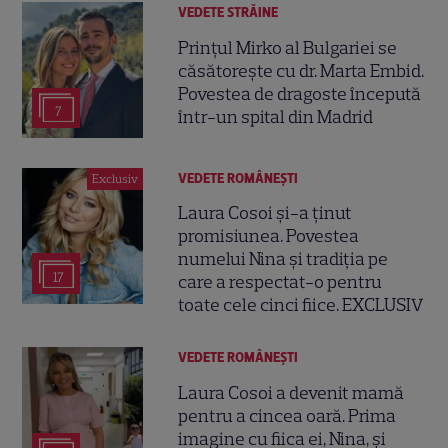
VEDETE STRĂINE
Prințul Mirko al Bulgariei se
căsătorește cu dr. Marta Embid.
Povestea de dragoste începută
7
într-un spital din Madrid
VEDETE ROMÂNEŞTI
Exclusiv
Laura Cosoi și-a ținut
promisiunea. Povestea
numelui Nina și tradiția pe
17
care a respectat-o pentru
toate cele cinci fiice. EXCLUSIV
VEDETE ROMÂNEŞTI
Laura Cosoi a devenit mamă
pentru a cincea oară. Prima
imagine cu fiica ei, Nina, și