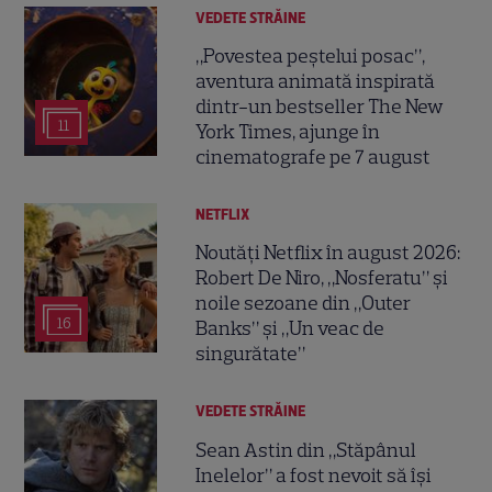
VEDETE STRĂINE
„Povestea peștelui posac”,
aventura animată inspirată
dintr-un bestseller The New
11
York Times, ajunge în
cinematografe pe 7 august
NETFLIX
Noutăți Netflix în august 2026:
Robert De Niro, „Nosferatu” și
noile sezoane din „Outer
16
Banks” și „Un veac de
singurătate”
VEDETE STRĂINE
Sean Astin din „Stăpânul
Inelelor” a fost nevoit să își