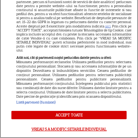
Oana Monea, dezvăluiri despre
partenere, precum si furnizorii nostri de servicii de date analitice) prelucram
date pentru a permite website-ului sa functioneze, pentru a personaliza
„Insula Iubirii: Reuniuni”. Ce
continutul si anunturile publicitare afisate in functie de interesele si/sau
profilul dvs., pentru a va oferi functionalitati aferente retelelor de socializare
spune despre foștii
si pentru a analiza traficul pe website. Beneficiati de drepturile prevazute de
16
art. 15-22 din GDPR in legatura cu prelucrarea datelor cu caracter personal.
concurenți: „Anumite lucruri
Aceste drepturi pot fi exercitate prin modalitatea indicata
aici
. Prin click pe
au rămas nerezolvate”
“ACCEPT TOATE”, acceptati folosirea tuturor Tehnologiilor de tip Cookie, care
implica inclusiv acceptul dvs. cu privire la stocarea/accesarea informatiilor
EXCLUSIV
de catre Vendor-ii cu care colaboram. Prin click pe “VREAU SA MODIFIC
SETARILE INDIVIDUAL” puteti schimba preferintele in mod individual, mai
putin cele legate de cookie strict necesare pentru functionarea website-
ului.
VEDETE ROMÂNEŞTI
Atât noi, cât și partenerii noștri prelucrăm datele pentru a oferi:
Măsurarea performanței reclamelor. Utilizarea profilurilor pentru selectarea
Cine este Cosmin Curticăpean,
conținutului personalizat. Stocarea și/sau accesarea informațiilor de pe un
soțul Laurei Cosoi. Afaceri,
dispozitiv. Dezvoltarea și îmbunătățirea serviciilor. Crearea profilurilor de
conținut personalizat. Utilizarea profilurilor pentru selectarea publicității
vârstă și povestea de iubire
personalizate. Crearea profilurilor pentru publicitate personalizată.
Măsurarea performanței conținutului. Înțelegerea publicului prin statistici
29
care durează de peste 10 ani
sau combinații de date din surse diferite. Utilizarea datelor limitate pentru a
selecta conținutul. Utilizarea de date limitate pentru a selecta publicitatea.
Date precise de geolocație și identificarea prin scanarea dispozitivului.
Listă parteneri (furnizori)
VEDETE STRĂINE
O mai ții minte pe mama lui
ACCEPT TOATE
Stifler din „American Pie”?
Jennifer Coolidge, la 64 de ani,
VREAU SA MODIFIC SETARILE INDIVIDUAL
7
dezvăluie greșeala pe care o