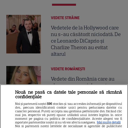
VEDETE STRĂINE
Vedetele de la Hollywood care
nu s-au căsătorit niciodată. De
ce Leonardo DiCaprio și
Charlize Theron au evitat
altarul
VEDETE ROMÂNEŞTI
Vedete din România care au
ales nume speciale pentru
copii: de la Nina, fetița Laurei
Nouă ne pasă ca datele tale personale să rămână
confidențiale
68
Cosoi, la Jessica lui Pepe și
Noi și partenerii noștri
596
stocăm și/sau accesăm informații pe dispozitivul
Josephine a Ginei Pistol
dvs., precum identificatorii cookie unici pentru prelucrarea datelor cu
caracter personal. Puteți accepta sau gestiona preferințele dvs. făcând clic
mai jos, respectiv vă puteți opune utilizării unui interes legitim în orice
moment pe pagina cu politica de confidențialitate. Aceste alegeri vor fi
TELEVIZIUNE
Exclusiv
raportate partenerilor noștri și nu vă vor afecta navigarea.
Mai multe detalii
Noi si partenerii nostri (retelele de socializare si agentiile de publicitate