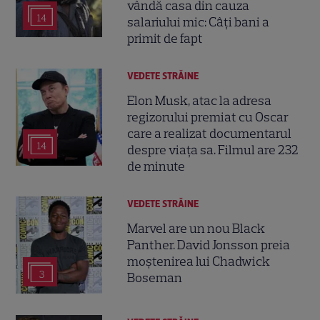
vândă casa din cauza
14
salariului mic: Câți bani a
primit de fapt
VEDETE STRĂINE
Elon Musk, atac la adresa
regizorului premiat cu Oscar
care a realizat documentarul
14
despre viața sa. Filmul are 232
de minute
VEDETE STRĂINE
Marvel are un nou Black
Panther. David Jonsson preia
moștenirea lui Chadwick
3
Boseman