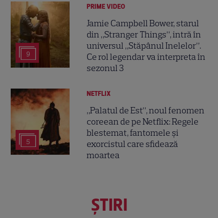
PRIME VIDEO
Jamie Campbell Bower, starul
din „Stranger Things”, intră în
universul „Stăpânul Inelelor”.
9
Ce rol legendar va interpreta în
sezonul 3
NETFLIX
„Palatul de Est”, noul fenomen
coreean de pe Netflix: Regele
blestemat, fantomele și
5
exorcistul care sfidează
moartea
ŞTIRI