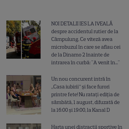
NOI DETALII IES LA IVEALĂ
despre accidentul rutier de la
Câmpulung. Ce viteză avea
microbuzul în care se aflau cei
de la Dinamo 2 înainte de
intrarea în curbă: "A venit în..."
Un nou concurent intră în
„Casa iubirii” și face furori
printre fete! Nu ratați ediția de
sâmbătă, 1 august, difuzată de
la 16:00 și 19:00, la Kanal D
Harta unei distracții sportive în