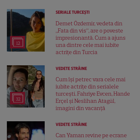
SERIALE TURCEŞTI
Demet Özdemir, vedeta din
„Fata din vis”, are o poveste
impresionantă. Cum a ajuns
12
una dintre cele mai iubite
actrițe din Turcia
VEDETE STRĂINE
Cum își petrec vara cele mai
iubite actrițe din serialele
turcești. Fahriye Evcen, Hande
32
Erçel și Neslihan Atagül,
imagini din vacanță
VEDETE STRĂINE
Can Yaman revine pe ecrane