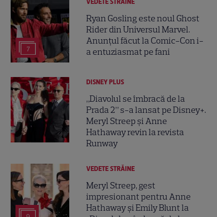
VEDETE STRĂINE
Ryan Gosling este noul Ghost
Rider din Universul Marvel.
Anunțul făcut la Comic-Con i-
7
a entuziasmat pe fani
DISNEY PLUS
„Diavolul se îmbracă de la
Prada 2” s-a lansat pe Disney+.
Meryl Streep și Anne
Hathaway revin la revista
Runway
VEDETE STRĂINE
Meryl Streep, gest
impresionant pentru Anne
Hathaway și Emily Blunt la
9