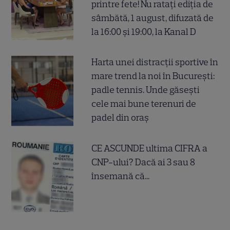
printre fete! Nu ratați ediția de
sâmbătă, 1 august, difuzată de
la 16:00 și 19:00, la Kanal D
Harta unei distracții sportive în
mare trend la noi în București:
padle tennis. Unde găsești
cele mai bune terenuri de
padel din oraș
CE ASCUNDE ultima CIFRA a
CNP-ului? Dacă ai 3 sau 8
însemană că...