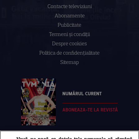
Contacte televiziuni
Abonamente
Publicitate
Termeni și condiții
Despre cookies
Politica de confidenţialitate
Sitemap
NUMĂRUL CURENT
ABONEAZA-TE LA REVISTĂ