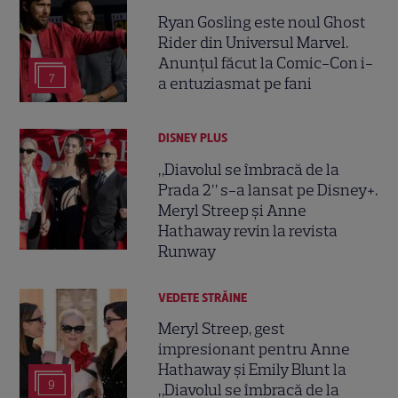
Ryan Gosling este noul Ghost
Rider din Universul Marvel.
Anunțul făcut la Comic-Con i-
7
a entuziasmat pe fani
DISNEY PLUS
„Diavolul se îmbracă de la
Prada 2” s-a lansat pe Disney+.
Meryl Streep și Anne
Hathaway revin la revista
Runway
VEDETE STRĂINE
Meryl Streep, gest
impresionant pentru Anne
Hathaway și Emily Blunt la
9
„Diavolul se îmbracă de la