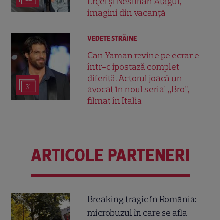
Erçel și Neslihan Atagül,
imagini din vacanță
VEDETE STRĂINE
Can Yaman revine pe ecrane
într-o ipostază complet
diferită. Actorul joacă un
31
avocat în noul serial „Bro”,
filmat în Italia
ARTICOLE PARTENERI
Breaking tragic în România:
microbuzul în care se afla