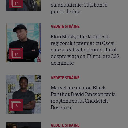
14
salariului mic: Câți bani a
primit de fapt
VEDETE STRĂINE
Elon Musk, atac la adresa
regizorului premiat cu Oscar
care a realizat documentarul
14
despre viața sa. Filmul are 232
de minute
VEDETE STRĂINE
Marvel are un nou Black
Panther. David Jonsson preia
moștenirea lui Chadwick
3
Boseman
VEDETE STRĂINE