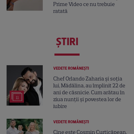
Prime Video ce nu trebuie
ratată
ŞTIRI
VEDETE ROMÂNEŞTI
Chef Orlando Zaharia și soția
lui, Mădălina, au împlinit 22 de
ani de căsnicie. Cum arătau în
11
ziua nunții și povestea lor de
iubire
VEDETE ROMÂNEŞTI
Cine este Cosmin Curticăpean,