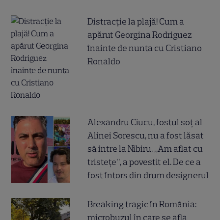
Distracție la plajă! Cum a
apărut Georgina Rodriguez
înainte de nunta cu Cristiano
Ronaldo
Alexandru Ciucu, fostul soț al
Alinei Sorescu, nu a fost lăsat
să intre la Nibiru. „Am aflat cu
tristețe”, a povestit el. De ce a
fost întors din drum designerul
Breaking tragic în România:
microbuzul în care se afla