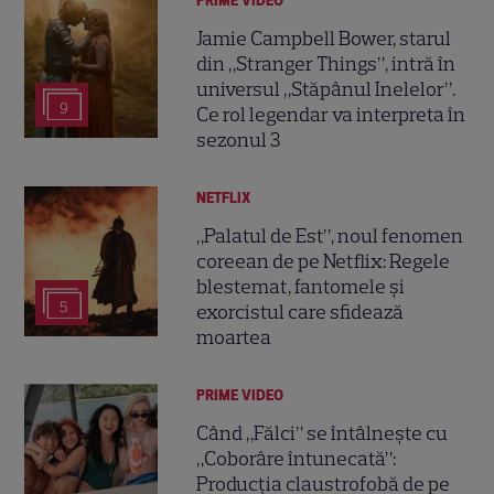
PRIME VIDEO
Jamie Campbell Bower, starul
din „Stranger Things”, intră în
universul „Stăpânul Inelelor”.
9
Ce rol legendar va interpreta în
sezonul 3
NETFLIX
„Palatul de Est”, noul fenomen
coreean de pe Netflix: Regele
blestemat, fantomele și
5
exorcistul care sfidează
moartea
PRIME VIDEO
Când „Fălci” se întâlnește cu
„Coborâre întunecată”:
Producția claustrofobă de pe