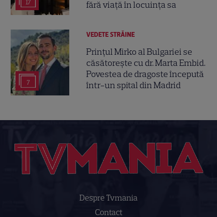
17
fără viață în locuința sa
VEDETE STRĂINE
Prințul Mirko al Bulgariei se
căsătorește cu dr. Marta Embid.
Povestea de dragoste începută
7
într-un spital din Madrid
Despre Tvmania
Contact