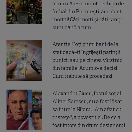
acum câteva minute echipa de
fotbal din București, accident
mortal! Câți morți și câți răniți
sunt până acum
Atenție! Poți primi bani de la
stat dacă-ți îngrijești părinții,
bunicii sau pe cineva vârstnic
din familie. Acum s-a decis!
Cum trebuie să procedezi
Alexandru Ciucu, fostul soț al
Alinei Sorescu, nu a fost lăsat
să intre la Nibiru. „Am aflat cu
tristețe”, a povestit el. De ce a
fost întors din drum designerul