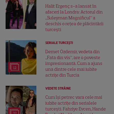
Halit Ergenç s-a lansat în
afaceri la Londra: Actorul din
„Suleyman Magnificul” a
deschis o rețea de plăcintării
turcești
SERIALE TURCEŞTI
Demet Özdemir, vedeta din
„Fata din vis”, are o poveste
impresionantă. Cum a ajuns
12
una dintre cele mai iubite
actrițe din Turcia
VEDETE STRĂINE
Cum își petrec vara cele mai
iubite actrițe din serialele
turcești. Fahriye Evcen, Hande
32