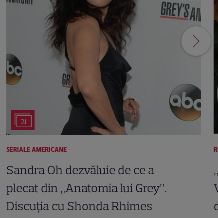
21
SERIALE AMERICANE
R
Sandra Oh dezvăluie de ce a
plecat din „Anatomia lui Grey”.
Discuția cu Shonda Rhimes