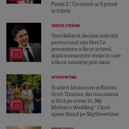
Prada 2”. Ce salarii ar fi primit
actrițele
VEDETE STRĂINE
Tom Holland, decizie radicală
pentru noul său film! Ce
promisiune a făcut actorul
13
după momentele virale în care
a făcut senzație prin dans
SKYSHOWTIME
Scarlett Johansson și Kristin
Scott Thomas, din nou mamă
și fiică pe ecran în „My
13
Mother's Wedding”. Când
apare filmul pe SkyShowtime