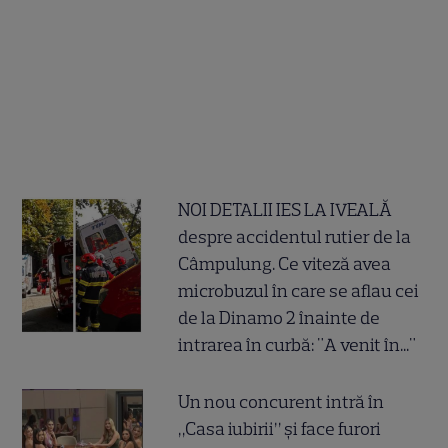
NOI DETALII IES LA IVEALĂ
despre accidentul rutier de la
Câmpulung. Ce viteză avea
microbuzul în care se aflau cei
de la Dinamo 2 înainte de
intrarea în curbă: "A venit în..."
Un nou concurent intră în
„Casa iubirii” și face furori