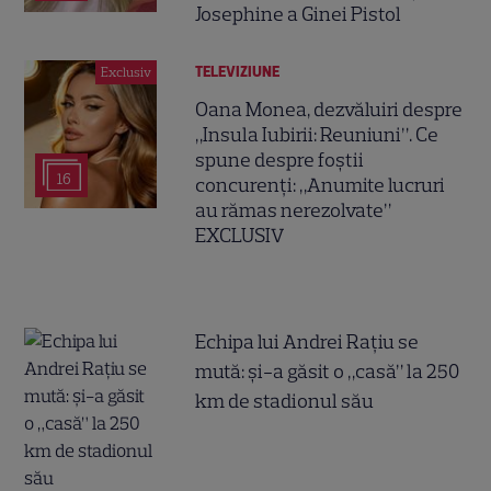
Josephine a Ginei Pistol
TELEVIZIUNE
Exclusiv
Oana Monea, dezvăluiri despre
„Insula Iubirii: Reuniuni”. Ce
spune despre foștii
16
concurenți: „Anumite lucruri
au rămas nerezolvate”
EXCLUSIV
Echipa lui Andrei Rațiu se
mută: și-a găsit o „casă” la 250
km de stadionul său