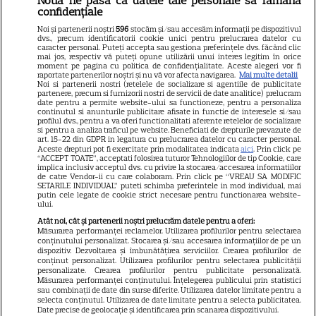
Nouă ne pasă ca datele tale personale să rămână
Libertatea
confidențiale
Libertatea pentru femei
Noi și partenerii noștri
596
stocăm și/sau accesăm informații pe dispozitivul
dvs., precum identificatorii cookie unici pentru prelucrarea datelor cu
GSP
caracter personal. Puteți accepta sau gestiona preferințele dvs. făcând clic
mai jos, respectiv vă puteți opune utilizării unui interes legitim în orice
Știri mondene
moment pe pagina cu politica de confidențialitate. Aceste alegeri vor fi
raportate partenerilor noștri și nu vă vor afecta navigarea.
Mai multe detalii
Noi si partenerii nostri (retelele de socializare si agentiile de publicitate
Avantaje
partenere, precum si furnizorii nostri de servicii de date analitice) prelucram
date pentru a permite website-ului sa functioneze, pentru a personaliza
Elle
continutul si anunturile publicitare afisate in functie de interesele si/sau
profilul dvs., pentru a va oferi functionalitati aferente retelelor de socializare
Unica
si pentru a analiza traficul pe website. Beneficiati de drepturile prevazute de
art. 15-22 din GDPR in legatura cu prelucrarea datelor cu caracter personal.
Retete practice
Aceste drepturi pot fi exercitate prin modalitatea indicata
aici
. Prin click pe
“ACCEPT TOATE”, acceptati folosirea tuturor Tehnologiilor de tip Cookie, care
implica inclusiv acceptul dvs. cu privire la stocarea/accesarea informatiilor
de catre Vendor-ii cu care colaboram. Prin click pe “VREAU SA MODIFIC
SETARILE INDIVIDUAL” puteti schimba preferintele in mod individual, mai
URMĂREȘTE-NE PE
putin cele legate de cookie strict necesare pentru functionarea website-
ului.
Atât noi, cât și partenerii noștri prelucrăm datele pentru a oferi:
Măsurarea performanței reclamelor. Utilizarea profilurilor pentru selectarea
conținutului personalizat. Stocarea și/sau accesarea informațiilor de pe un
dispozitiv. Dezvoltarea și îmbunătățirea serviciilor. Crearea profilurilor de
conținut personalizat. Utilizarea profilurilor pentru selectarea publicității
Copyright
2026
Ringier Romania – Toate Drepturile rezervate
personalizate. Crearea profilurilor pentru publicitate personalizată.
Măsurarea performanței conținutului. Înțelegerea publicului prin statistici
sau combinații de date din surse diferite. Utilizarea datelor limitate pentru a
selecta conținutul. Utilizarea de date limitate pentru a selecta publicitatea.
Date precise de geolocație și identificarea prin scanarea dispozitivului.