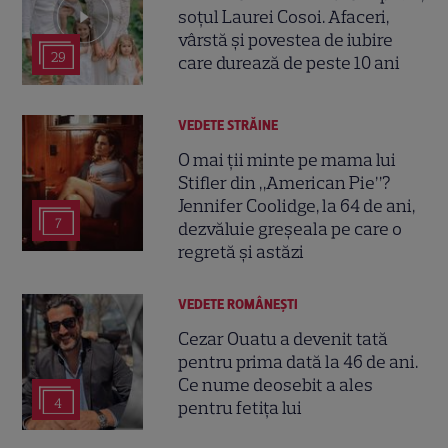
soțul Laurei Cosoi. Afaceri,
vârstă și povestea de iubire
29
care durează de peste 10 ani
VEDETE STRĂINE
O mai ții minte pe mama lui
Stifler din „American Pie”?
Jennifer Coolidge, la 64 de ani,
7
dezvăluie greșeala pe care o
regretă și astăzi
VEDETE ROMÂNEŞTI
Cezar Ouatu a devenit tată
pentru prima dată la 46 de ani.
Ce nume deosebit a ales
4
pentru fetița lui