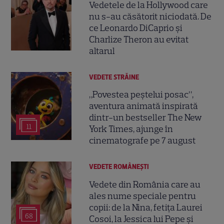
Vedetele de la Hollywood care
nu s-au căsătorit niciodată. De
ce Leonardo DiCaprio și
Charlize Theron au evitat
altarul
VEDETE STRĂINE
„Povestea peștelui posac”,
aventura animată inspirată
dintr-un bestseller The New
11
York Times, ajunge în
cinematografe pe 7 august
VEDETE ROMÂNEŞTI
Vedete din România care au
ales nume speciale pentru
copii: de la Nina, fetița Laurei
68
Cosoi, la Jessica lui Pepe și