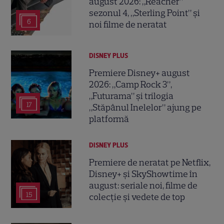
august 2026: „Reacher”
sezonul 4, „Sterling Point” și
6
noi filme de neratat
DISNEY PLUS
Premiere Disney+ august
2026: „Camp Rock 3”,
„Futurama” și trilogia
17
„Stăpânul Inelelor” ajung pe
platformă
DISNEY PLUS
Premiere de neratat pe Netflix,
Disney+ și SkyShowtime în
august: seriale noi, filme de
15
colecție și vedete de top