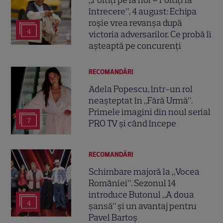
întrecere”, 4 august: Echipa
roșie vrea revanșa după
4
victoria adversarilor. Ce probă îi
așteaptă pe concurenți
RECOMANDĂRI
Adela Popescu, într-un rol
neașteptat în „Fără Urmă”.
Primele imagini din noul serial
7
PRO TV și când începe
RECOMANDĂRI
Schimbare majoră la „Vocea
României”. Sezonul 14
introduce Butonul „A doua
4
șansă” și un avantaj pentru
Pavel Bartoș