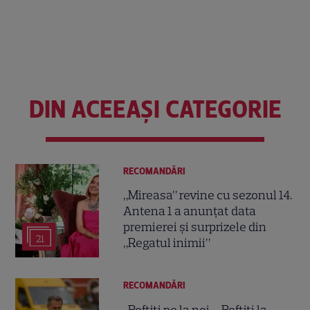
DIN ACEEAȘI CATEGORIE
RECOMANDĂRI
„Mireasa” revine cu sezonul 14.
Antena 1 a anunțat data
premierei și surprizele din
21
„Regatul inimii”
RECOMANDĂRI
„Poftiți pe la noi – Poftiți la