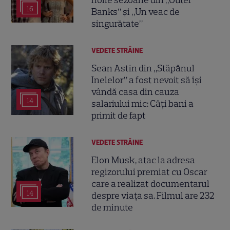
16
Banks” și „Un veac de
singurătate”
VEDETE STRĂINE
Sean Astin din „Stăpânul
Inelelor” a fost nevoit să își
vândă casa din cauza
14
salariului mic: Câți bani a
primit de fapt
VEDETE STRĂINE
Elon Musk, atac la adresa
regizorului premiat cu Oscar
care a realizat documentarul
14
despre viața sa. Filmul are 232
de minute