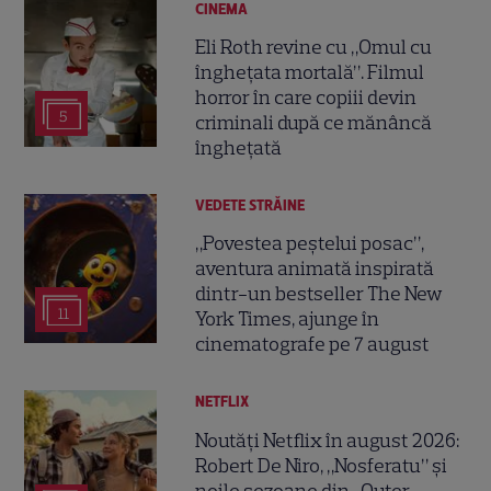
CINEMA
Eli Roth revine cu „Omul cu
înghețata mortală”. Filmul
horror în care copiii devin
5
criminali după ce mănâncă
înghețată
VEDETE STRĂINE
„Povestea peștelui posac”,
aventura animată inspirată
dintr-un bestseller The New
11
York Times, ajunge în
cinematografe pe 7 august
NETFLIX
Noutăți Netflix în august 2026:
Robert De Niro, „Nosferatu” și
noile sezoane din „Outer