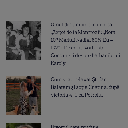
Omul din umbră din echipa
„Zeiței de la Montreal”: „Nota
10? Meritul Nadiei 80%. Eu –
1%!” + De ce nu vorbește
Comăneci despre barbariile lui
Karolyi
Cum s-au relaxat Ștefan
Baiaram și soția Cristina, după
victoria 4-0 cu Petrolul
Divorțul care zguduie