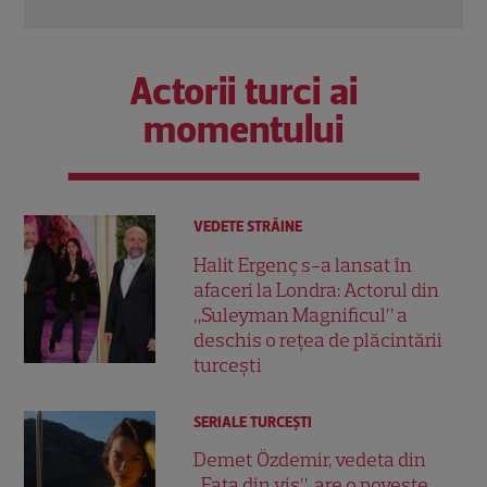
Actorii turci ai
momentului
VEDETE STRĂINE
Halit Ergenç s-a lansat în
afaceri la Londra: Actorul din
„Suleyman Magnificul” a
deschis o rețea de plăcintării
turcești
SERIALE TURCEŞTI
Demet Özdemir, vedeta din
„Fata din vis”, are o poveste