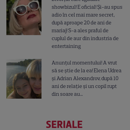
showbizul! E oficial! Și-au spus
adio în cel mai mare secret,
după aproape 20 de ani de
mariaj! S-a ales praful de
cuplul de aur din industria de
entertaining
Anunțul momentului! A vrut
să se știe de la ea! Elena Udrea
și Adrian Alexandrov, după 10
ani de relație și un copil rupt
din soare au...
SERIALE