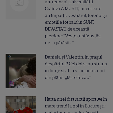
antrenor al Universității
Craiova A MURIT, iar cei care
au împărțit vestiarul, terenul și
emoțiile fotbalului SUNT
DEVASTAȚI de această
pierdere: "Veste tristă: astăzi
ne-a părăsit..."
Daniela și Valentin, în pragul
despărțirii? Cei doi s-au strâns
în brațe și abia s-au putut opri
din plâns: „Mi-e frică...”
Harta unei distracții sportive în
mare trend la noi în București:
padle tennis. Unde găsești