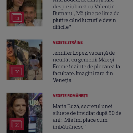
despre iubirea cu Valentin
Butnaru: „Mă ține pe linia de
13
plutire când lucrurile devin
dificile”
VEDETE STRĂINE
Jennifer Lopez, vacanță de
neuitat cu gemenii Max și
Emme înainte de plecarea la
20
facultate. Imagini rare din
Veneția
VEDETE ROMÂNEŞTI
Maria Buză, secretul unei
siluete de invidiat după 50 de
ani: „Mie îmi place cum
25
îmbătrânesc”