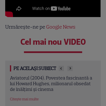
Urmărește-ne pe
Google News
Cel mai nou VIDEO
PE ACELAȘI SUBIECT
ă a
Planeta maimuțelor: Revoluție (2014). Tot
Film
dat
ce trebuie să știi despre filmul
cu m
nominalizat la Oscar
Sall
Citește mai multe
Citeș