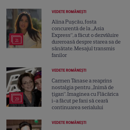
VEDETE ROMÂNEŞTI
Alina Pușcău, fosta
concurentă de la „Asia
Express”, a făcut o dezvăluire
21
dureroasă despre starea sa de
sănătate. Mesajul transmis
fanilor
VEDETE ROMÂNEŞTI
Carmen Tănase a reaprins
nostalgia pentru „Inimă de
țigan”. Imaginea cu Flăcărica
29
i-a făcut pe fani să ceară
continuarea serialului
VEDETE ROMÂNEŞTI