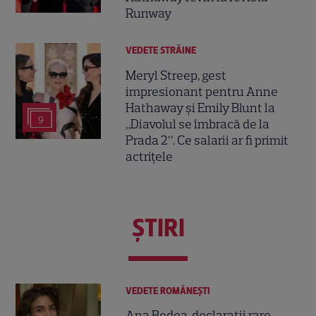
Runway
VEDETE STRĂINE
Meryl Streep, gest
impresionant pentru Anne
Hathaway și Emily Blunt la
9
„Diavolul se îmbracă de la
Prada 2”. Ce salarii ar fi primit
actrițele
ŞTIRI
VEDETE ROMÂNEŞTI
Ana Bodea, declarații rare