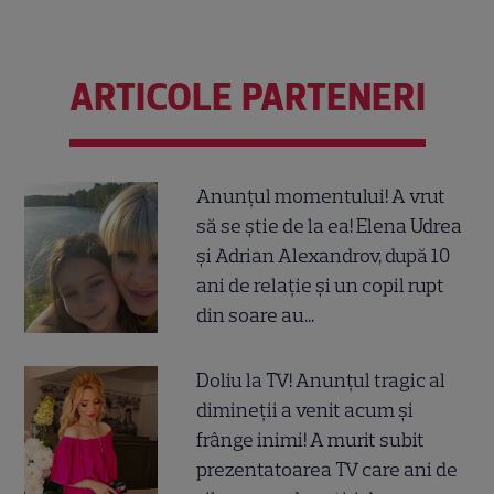
ARTICOLE PARTENERI
Anunțul momentului! A vrut
să se știe de la ea! Elena Udrea
și Adrian Alexandrov, după 10
ani de relație și un copil rupt
din soare au...
Doliu la TV! Anunțul tragic al
dimineții a venit acum și
frânge inimi! A murit subit
prezentatoarea TV care ani de