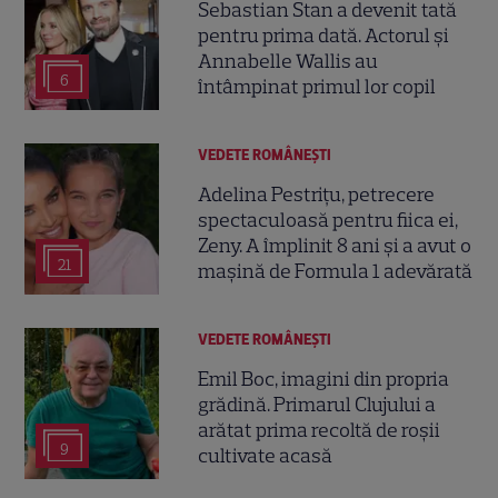
Sebastian Stan a devenit tată
pentru prima dată. Actorul și
Annabelle Wallis au
6
întâmpinat primul lor copil
VEDETE ROMÂNEŞTI
Adelina Pestrițu, petrecere
spectaculoasă pentru fiica ei,
Zeny. A împlinit 8 ani și a avut o
21
mașină de Formula 1 adevărată
VEDETE ROMÂNEŞTI
Emil Boc, imagini din propria
grădină. Primarul Clujului a
arătat prima recoltă de roșii
9
cultivate acasă