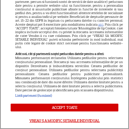
partenere, precum si furnizorii nostri de servicii de date analitice) prelucram
date pentru a permite website-ului sa functioneze, pentru a personaliza
continutul si anunturile publicitare afisate in functie de interesele si/sau
profilul dvs., pentru a va oferi functionalitati aferente retelelor de socializare
si pentru a analiza traficul pe website. Beneficiati de drepturile prevazute de
art. 15-22 din GDPR in legatura cu prelucrarea datelor cu caracter personal.
Aceste drepturi pot fi exercitate prin modalitatea indicata
aici
. Prin click pe
NUMĂRUL CURENT
“ACCEPT TOATE”, acceptati folosirea tuturor Tehnologiilor de tip Cookie, care
implica inclusiv acceptul dvs. cu privire la stocarea/accesarea informatiilor
de catre Vendor-ii cu care colaboram. Prin click pe “VREAU SA MODIFIC
SETARILE INDIVIDUAL” puteti schimba preferintele in mod individual, mai
ABONEAZA-TE LA REVISTĂ
putin cele legate de cookie strict necesare pentru functionarea website-
ului.
Atât noi, cât și partenerii noștri prelucrăm datele pentru a oferi:
Măsurarea performanței reclamelor. Utilizarea profilurilor pentru selectarea
conținutului personalizat. Stocarea și/sau accesarea informațiilor de pe un
dispozitiv. Dezvoltarea și îmbunătățirea serviciilor. Crearea profilurilor de
Libertatea
conținut personalizat. Utilizarea profilurilor pentru selectarea publicității
personalizate. Crearea profilurilor pentru publicitate personalizată.
Libertatea pentru femei
Măsurarea performanței conținutului. Înțelegerea publicului prin statistici
sau combinații de date din surse diferite. Utilizarea datelor limitate pentru a
GSP
selecta conținutul. Utilizarea de date limitate pentru a selecta publicitatea.
Date precise de geolocație și identificarea prin scanarea dispozitivului.
Știri mondene
Listă parteneri (furnizori)
Avantaje
ACCEPT TOATE
Elle
Unica
VREAU SA MODIFIC SETARILE INDIVIDUAL
Retete practice