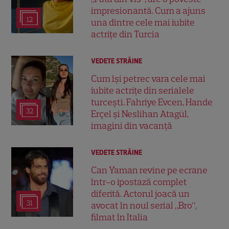
impresionantă. Cum a ajuns
12
una dintre cele mai iubite
actrițe din Turcia
VEDETE STRĂINE
Cum își petrec vara cele mai
iubite actrițe din serialele
turcești. Fahriye Evcen, Hande
32
Erçel și Neslihan Atagül,
imagini din vacanță
VEDETE STRĂINE
Can Yaman revine pe ecrane
într-o ipostază complet
diferită. Actorul joacă un
31
avocat în noul serial „Bro”,
filmat în Italia