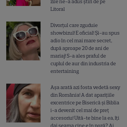
zile ne-a adus știri de pe
Litoral
Divorțul care zguduie
showbizul! E oficial! Și-au spus
adio în cel mai mare secret,
după aproape 20 de ani de
mariaj! S-a ales praful de
cuplul de aur din industria de
entertaining
Așa arată azi fosta vedetă sexy
din România! A dat aparițiile
excentrice pe Biserică și Biblia
i-a devenit cel mai de preț
accesoriu! Uită-te bine la ea, îți
dai seama cine e în poză? Ai