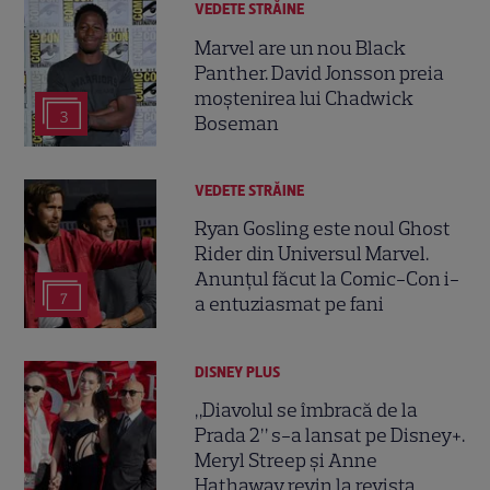
VEDETE STRĂINE
Marvel are un nou Black
Panther. David Jonsson preia
moștenirea lui Chadwick
3
Boseman
VEDETE STRĂINE
Ryan Gosling este noul Ghost
Rider din Universul Marvel.
Anunțul făcut la Comic-Con i-
7
a entuziasmat pe fani
DISNEY PLUS
„Diavolul se îmbracă de la
Prada 2” s-a lansat pe Disney+.
Meryl Streep și Anne
Hathaway revin la revista