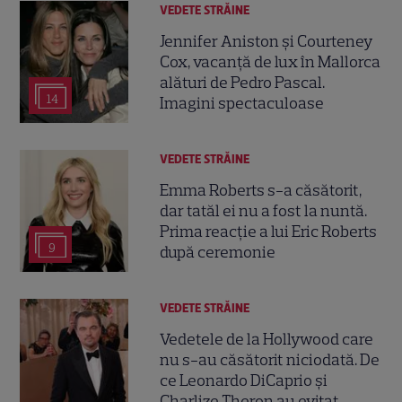
VEDETE STRĂINE
Jennifer Aniston și Courteney
Cox, vacanță de lux în Mallorca
alături de Pedro Pascal.
14
Imagini spectaculoase
VEDETE STRĂINE
Emma Roberts s-a căsătorit,
dar tatăl ei nu a fost la nuntă.
Prima reacție a lui Eric Roberts
9
după ceremonie
VEDETE STRĂINE
Vedetele de la Hollywood care
nu s-au căsătorit niciodată. De
ce Leonardo DiCaprio și
Charlize Theron au evitat