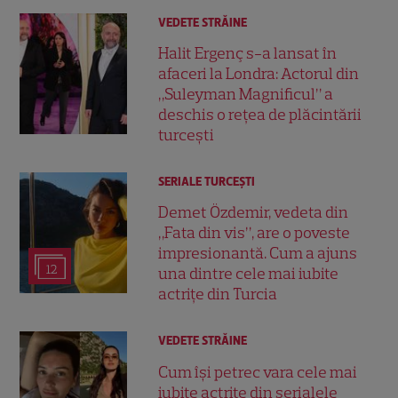
VEDETE STRĂINE
Halit Ergenç s-a lansat în
afaceri la Londra: Actorul din
„Suleyman Magnificul” a
deschis o rețea de plăcintării
turcești
SERIALE TURCEŞTI
Demet Özdemir, vedeta din
„Fata din vis”, are o poveste
impresionantă. Cum a ajuns
12
una dintre cele mai iubite
actrițe din Turcia
VEDETE STRĂINE
Cum își petrec vara cele mai
iubite actrițe din serialele