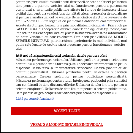
partenere, precum si furnizorii nostri de servicii de date analitice) prelucram
date pentru a permite website-ului sa functioneze, pentru a personaliza
continutul si anunturile publicitare afisate in functie de interesele si/sau
profilul dvs., pentru a va oferi functionalitati aferente retelelor de socializare
si pentru a analiza traficul pe website. Beneficiati de drepturile prevazute de
art. 15-22 din GDPR in legatura cu prelucrarea datelor cu caracter personal.
Aceste drepturi pot fi exercitate prin modalitatea indicata
aici
. Prin click pe
“ACCEPT TOATE”, acceptati folosirea tuturor Tehnologiilor de tip Cookie, care
implica inclusiv acceptul dvs. cu privire la stocarea/accesarea informatiilor
de catre Vendor-ii cu care colaboram. Prin click pe “VREAU SA MODIFIC
SETARILE INDIVIDUAL” puteti schimba preferintele in mod individual, mai
putin cele legate de cookie strict necesare pentru functionarea website-
ului.
Atât noi, cât și partenerii noștri prelucrăm datele pentru a oferi:
Măsurarea performanței reclamelor. Utilizarea profilurilor pentru selectarea
conținutului personalizat. Stocarea și/sau accesarea informațiilor de pe un
dispozitiv. Dezvoltarea și îmbunătățirea serviciilor. Crearea profilurilor de
NETFLIX
S
conținut personalizat. Utilizarea profilurilor pentru selectarea publicității
personalizate. Crearea profilurilor pentru publicitate personalizată.
Măsurarea performanței conținutului. Înțelegerea publicului prin statistici
Agentul Kim reactivat pe
sau combinații de date din surse diferite. Utilizarea datelor limitate pentru a
selecta conținutul. Utilizarea de date limitate pentru a selecta publicitatea.
Date precise de geolocație și identificarea prin scanarea dispozitivului.
Netflix: Serialul-fenomen care
Listă parteneri (furnizori)
a rupt topurile de audiență. Ce
ACCEPT TOATE
șanse sunt pentru Sezonul 2
VREAU SA MODIFIC SETARILE INDIVIDUAL