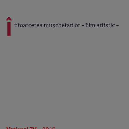
Î
ntoarcerea muşchetarilor - film artistic -