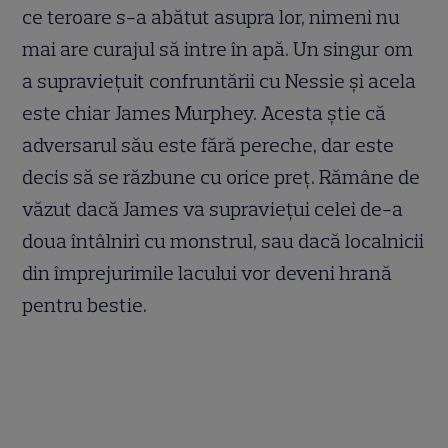
ce teroare s-a abătut asupra lor, nimeni nu
mai are curajul să intre în apă. Un singur om
a supravieţuit confruntării cu Nessie şi acela
este chiar James Murphey. Acesta ştie că
adversarul său este fără pereche, dar este
decis să se răzbune cu orice preţ. Rămâne de
văzut dacă James va supravieţui celei de-a
doua întâlniri cu monstrul, sau dacă localnicii
din împrejurimile lacului vor deveni hrană
pentru bestie.