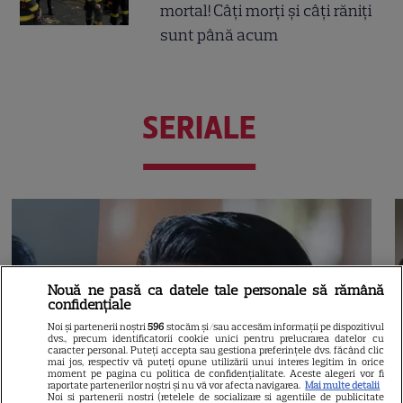
mortal! Câți morți și câți răniți
sunt până acum
SERIALE
Nouă ne pasă ca datele tale personale să rămână
confidențiale
Noi și partenerii noștri
596
stocăm și/sau accesăm informații pe dispozitivul
dvs., precum identificatorii cookie unici pentru prelucrarea datelor cu
caracter personal. Puteți accepta sau gestiona preferințele dvs. făcând clic
mai jos, respectiv vă puteți opune utilizării unui interes legitim în orice
moment pe pagina cu politica de confidențialitate. Aceste alegeri vor fi
raportate partenerilor noștri și nu vă vor afecta navigarea.
Mai multe detalii
Noi si partenerii nostri (retelele de socializare si agentiile de publicitate