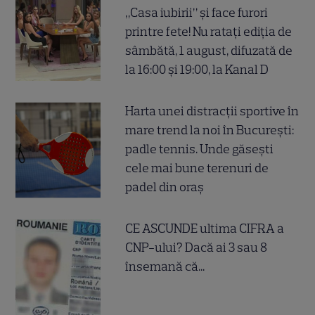
„Casa iubirii” și face furori
printre fete! Nu ratați ediția de
sâmbătă, 1 august, difuzată de
la 16:00 și 19:00, la Kanal D
Harta unei distracții sportive în
mare trend la noi în București:
padle tennis. Unde găsești
cele mai bune terenuri de
padel din oraș
CE ASCUNDE ultima CIFRA a
CNP-ului? Dacă ai 3 sau 8
însemană că...