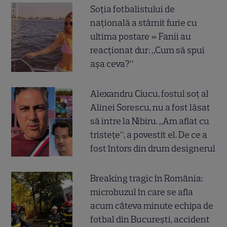
Soția fotbalistului de
națională a stârnit furie cu
ultima postare » Fanii au
reacționat dur: „Cum să spui
așa ceva?”
Alexandru Ciucu, fostul soț al
Alinei Sorescu, nu a fost lăsat
să intre la Nibiru. „Am aflat cu
tristețe”, a povestit el. De ce a
fost întors din drum designerul
Breaking tragic în România:
microbuzul în care se afla
acum câteva minute echipa de
fotbal din București, accident