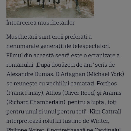
Întoarcerea muşchetarilor
Muschetarii sunt eroii preferaţi a
nenumarate generaţii de telespectatori.
Filmul din această seară este o ecranizare a
romanului „După douăzeci de ani” scris de
Alexandre Dumas. D’Artagnan (Michael York)
se reuneşte cu vechii lui camarazi, Porthos
(Frank Finlay), Athos (Oliver Reed) şi Aramis
(Richard Chamberlain) pentru a lupta „toţi
pentru unul şi unul pentru toţi”. Kim Cattrall
interpretează rolul lui Justine de Winter,
Philippe Noiret îl portretizează pe Cardinalul