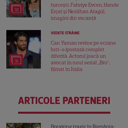
turcești. Fahriye Evcen, Hande
32
Erçel și Neslihan Atagül,
imagini din vacanță
VEDETE STRĂINE
Can Yaman revine pe ecrane
într-o ipostază complet
diferită. Actorul joacă un
31
avocat în noul serial „Bro”,
filmat în Italia
ARTICOLE PARTENERI
Breaking tragic în România: