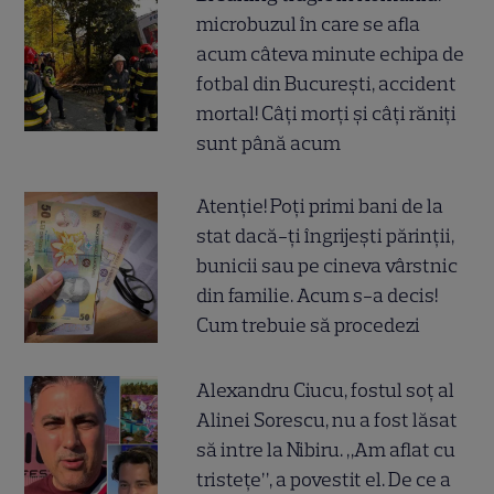
microbuzul în care se afla
acum câteva minute echipa de
fotbal din București, accident
mortal! Câți morți și câți răniți
sunt până acum
Atenție! Poți primi bani de la
stat dacă-ți îngrijești părinții,
bunicii sau pe cineva vârstnic
din familie. Acum s-a decis!
Cum trebuie să procedezi
Alexandru Ciucu, fostul soț al
Alinei Sorescu, nu a fost lăsat
să intre la Nibiru. „Am aflat cu
tristețe”, a povestit el. De ce a