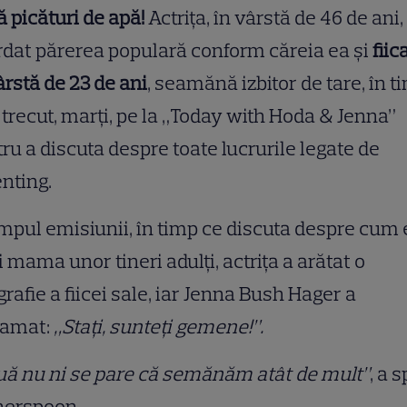
 picături de apă!
Actrița, în vârstă de 46 de ani,
dat părerea populară conform căreia ea și
fiica
ârstă de 23 de ani
, seamănă izbitor de tare, în t
 trecut, marți, pe la „Today with Hoda & Jenna”
ru a discuta despre toate lucrurile legate de
nting.
impul emisiunii, în timp ce discuta despre cum 
ii mama unor tineri adulți, actrița a arătat o
grafie a fiicei sale, iar Jenna Bush Hager a
lamat:
„Stați, sunteți gemene!”.
ă nu ni se pare că semănăm atât de mult”
, a 
herspoon.