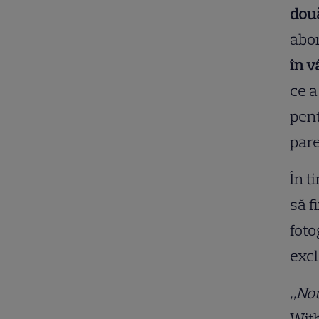
două
abor
în v
ce a
pent
pare
În t
să f
foto
exc
„Nou
Wit