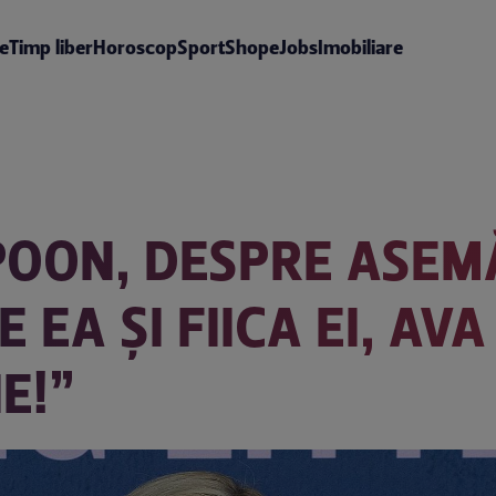
te
Timp liber
Horoscop
Sport
Shop
eJobs
Imobiliare
POON, DESPRE ASE
 EA ȘI FIICA EI, AVA
E!”