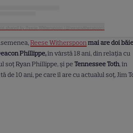
ost shared by Reese Witherspoon (@reesewitherspoon)
asemenea,
Reese Witherspoon
mai are doi băie
eacon Phillippe,
în vârstă 18 ani, din relația cu
ul soț Ryan Phillippe, și pe
Tennessee Toth
, în
tă de 10 ani, pe care îl are cu actualul soț, Jim T