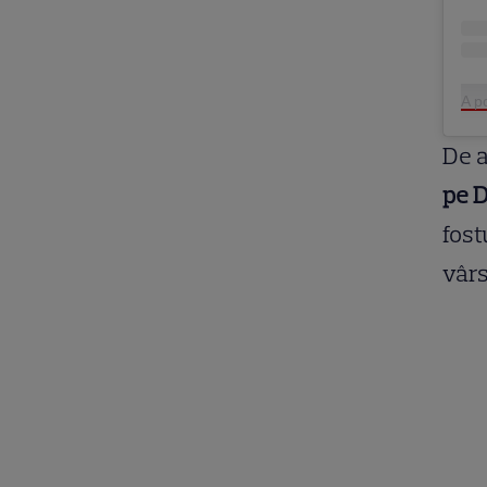
A p
De 
pe D
fost
vârs