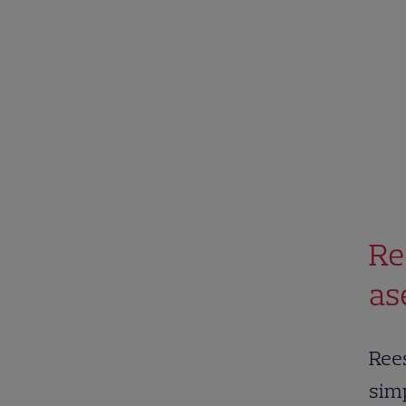
Re
as
Ree
simp