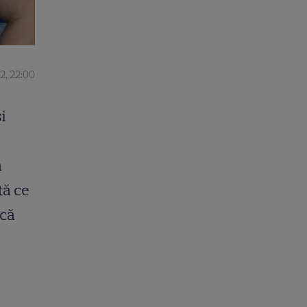
2, 22:00
i
ă
tă ce
ică