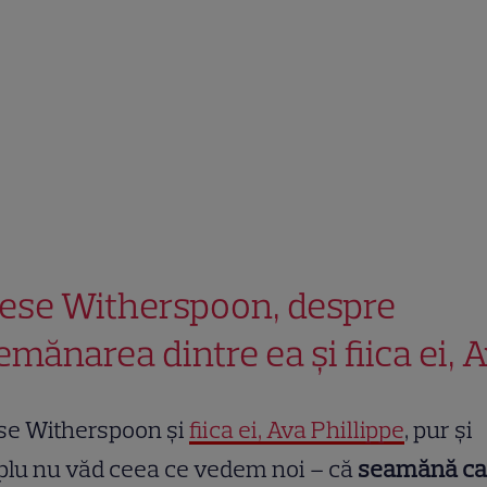
ese Witherspoon, despre
emănarea dintre ea și fiica ei, 
se Witherspoon și
fiica ei, Ava Phillippe
, pur și
lu nu văd ceea ce vedem noi – că
seamănă ca