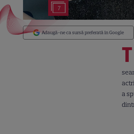
7
Adaugă-ne ca sursă preferată în Google
T
seam
actr
a s
dint