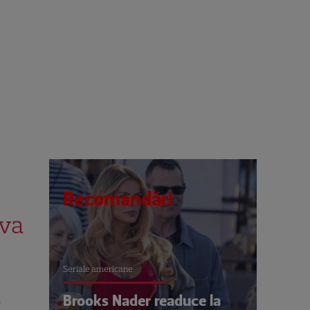
Recomandări
Ava
Seriale americane
Brooks Nader readuce la