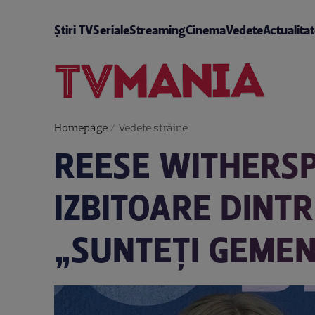
Știri TV
Seriale
Streaming
Cinema
Vedete
Actualita
Homepage
/
Vedete străine
REESE WITHERS
IZBITOARE DINTRE
„SUNTEȚI GEMEN