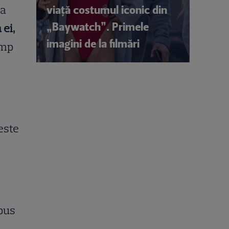
viață costumul iconic din
 a
„Baywatch”. Primele
 ei,
imagini de la filmări
imp
este
spus