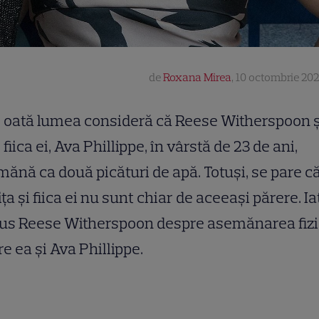
de
Roxana Mirea
,
10 octombrie 202
oată lumea consideră că Reese Witherspoon ș
fiica ei, Ava Phillippe, în vârstă de 23 de ani,
ănă ca două picături de apă. Totuși, se pare c
ița și fiica ei nu sunt chiar de aceeași părere. Ia
pus Reese Witherspoon despre asemănarea fiz
re ea și Ava Phillippe.