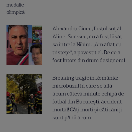
Alexandru Ciucu, fostul soț al
Alinei Sorescu, nu a fost lăsat
să intre la Nibiru. „Am aflat cu
tristețe”, a povestit el. De ce a
fost întors din drum designerul
Breaking tragic în România:
microbuzul în care se afla
acum câteva minute echipa de
fotbal din București, accident
mortal! Câți morți și câți răniți
sunt până acum