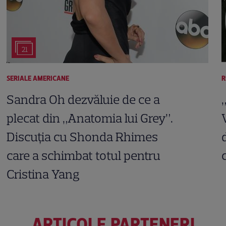
21
SERIALE AMERICANE
R
Sandra Oh dezvăluie de ce a
plecat din „Anatomia lui Grey”.
Discuția cu Shonda Rhimes
care a schimbat totul pentru
Cristina Yang
ARTICOLE PARTENERI