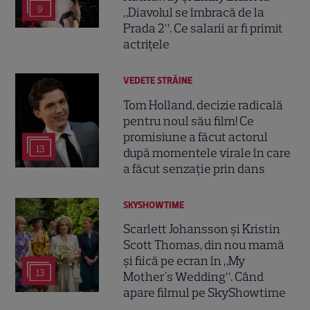
9
„Diavolul se îmbracă de la
Prada 2”. Ce salarii ar fi primit
actrițele
VEDETE STRĂINE
Tom Holland, decizie radicală
pentru noul său film! Ce
promisiune a făcut actorul
13
după momentele virale în care
a făcut senzație prin dans
SKYSHOWTIME
Scarlett Johansson și Kristin
Scott Thomas, din nou mamă
și fiică pe ecran în „My
13
Mother's Wedding”. Când
apare filmul pe SkyShowtime