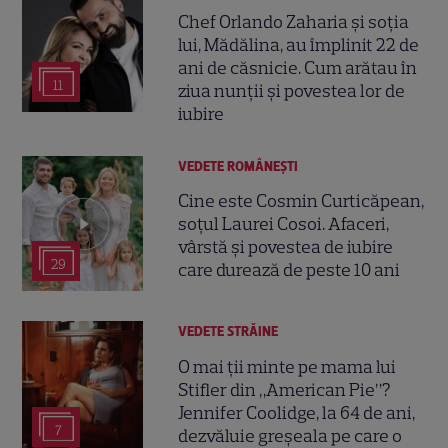
Chef Orlando Zaharia și soția
lui, Mădălina, au împlinit 22 de
ani de căsnicie. Cum arătau în
11
ziua nunții și povestea lor de
iubire
VEDETE ROMÂNEŞTI
Cine este Cosmin Curticăpean,
soțul Laurei Cosoi. Afaceri,
vârstă și povestea de iubire
29
care durează de peste 10 ani
VEDETE STRĂINE
O mai ții minte pe mama lui
Stifler din „American Pie”?
Jennifer Coolidge, la 64 de ani,
7
dezvăluie greșeala pe care o