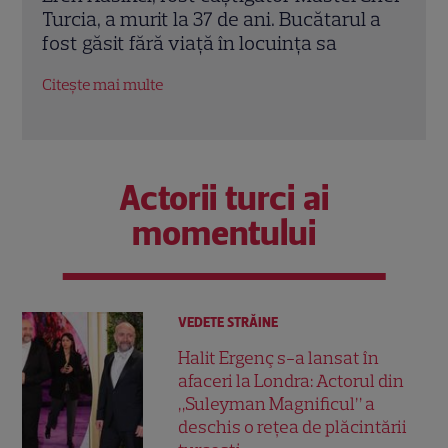
l a
Reuniuni”. Ce se întâmplă când se
de A
întâlnesc din nou cu Radu Vâlcan
ches
Citește mai multe
Citeș
Actorii turci ai
momentului
VEDETE STRĂINE
Halit Ergenç s-a lansat în
afaceri la Londra: Actorul din
„Suleyman Magnificul” a
deschis o rețea de plăcintării