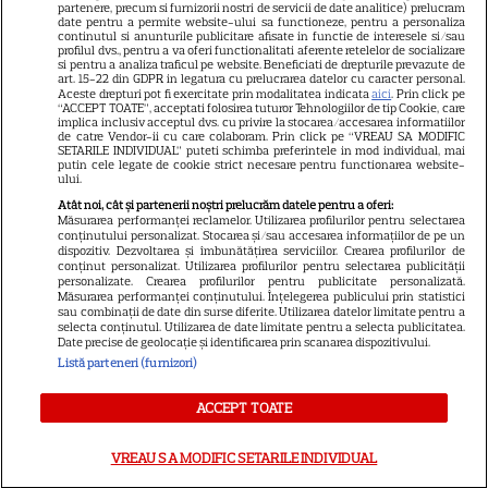
partenere, precum si furnizorii nostri de servicii de date analitice) prelucram
date pentru a permite website-ului sa functioneze, pentru a personaliza
Elle
continutul si anunturile publicitare afisate in functie de interesele si/sau
profilul dvs., pentru a va oferi functionalitati aferente retelelor de socializare
Unica
si pentru a analiza traficul pe website. Beneficiati de drepturile prevazute de
art. 15-22 din GDPR in legatura cu prelucrarea datelor cu caracter personal.
Retete practice
Aceste drepturi pot fi exercitate prin modalitatea indicata
aici
. Prin click pe
“ACCEPT TOATE”, acceptati folosirea tuturor Tehnologiilor de tip Cookie, care
implica inclusiv acceptul dvs. cu privire la stocarea/accesarea informatiilor
de catre Vendor-ii cu care colaboram. Prin click pe “VREAU SA MODIFIC
SETARILE INDIVIDUAL” puteti schimba preferintele in mod individual, mai
URMĂREȘTE-NE PE
putin cele legate de cookie strict necesare pentru functionarea website-
ului.
Atât noi, cât și partenerii noștri prelucrăm datele pentru a oferi:
Măsurarea performanței reclamelor. Utilizarea profilurilor pentru selectarea
conținutului personalizat. Stocarea și/sau accesarea informațiilor de pe un
dispozitiv. Dezvoltarea și îmbunătățirea serviciilor. Crearea profilurilor de
conținut personalizat. Utilizarea profilurilor pentru selectarea publicității
Copyright
2026
Ringier Romania – Toate Drepturile rezervate
personalizate. Crearea profilurilor pentru publicitate personalizată.
Măsurarea performanței conținutului. Înțelegerea publicului prin statistici
sau combinații de date din surse diferite. Utilizarea datelor limitate pentru a
selecta conținutul. Utilizarea de date limitate pentru a selecta publicitatea.
Date precise de geolocație și identificarea prin scanarea dispozitivului.
Listă parteneri (furnizori)
Pariază responsabil! Decizia ONJN nr. 821/25.09.2025.
Jocurile de noroc sunt interzise minorilor.
ACCEPT TOATE
VREAU SA MODIFIC SETARILE INDIVIDUAL