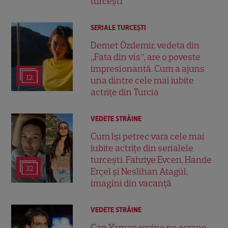
turcești
SERIALE TURCEŞTI
Demet Özdemir, vedeta din
„Fata din vis”, are o poveste
impresionantă. Cum a ajuns
12
una dintre cele mai iubite
actrițe din Turcia
VEDETE STRĂINE
Cum își petrec vara cele mai
iubite actrițe din serialele
turcești. Fahriye Evcen, Hande
32
Erçel și Neslihan Atagül,
imagini din vacanță
VEDETE STRĂINE
Can Yaman revine pe ecrane