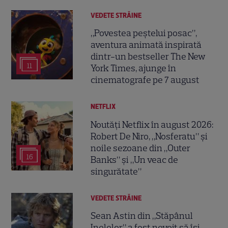
VEDETE STRĂINE
„Povestea peștelui posac”,
aventura animată inspirată
dintr-un bestseller The New
11
York Times, ajunge în
cinematografe pe 7 august
NETFLIX
Noutăți Netflix în august 2026:
Robert De Niro, „Nosferatu” și
noile sezoane din „Outer
16
Banks” și „Un veac de
singurătate”
VEDETE STRĂINE
Sean Astin din „Stăpânul
Inelelor” a fost nevoit să își