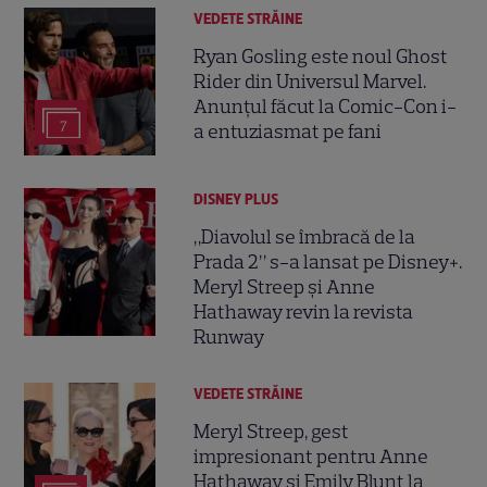
VEDETE STRĂINE
Ryan Gosling este noul Ghost
Rider din Universul Marvel.
Anunțul făcut la Comic-Con i-
7
a entuziasmat pe fani
DISNEY PLUS
„Diavolul se îmbracă de la
Prada 2” s-a lansat pe Disney+.
Meryl Streep și Anne
Hathaway revin la revista
Runway
VEDETE STRĂINE
Meryl Streep, gest
impresionant pentru Anne
Hathaway și Emily Blunt la