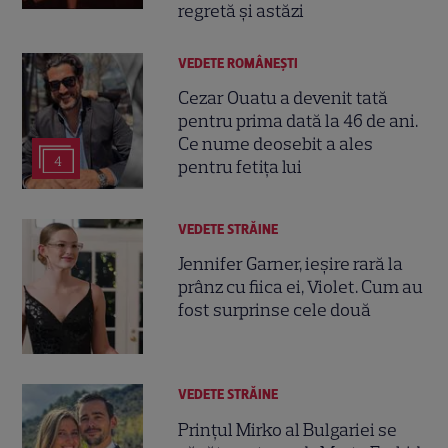
regretă și astăzi
VEDETE ROMÂNEŞTI
Cezar Ouatu a devenit tată
pentru prima dată la 46 de ani.
Ce nume deosebit a ales
4
pentru fetița lui
VEDETE STRĂINE
Jennifer Garner, ieșire rară la
prânz cu fiica ei, Violet. Cum au
fost surprinse cele două
VEDETE STRĂINE
Prințul Mirko al Bulgariei se