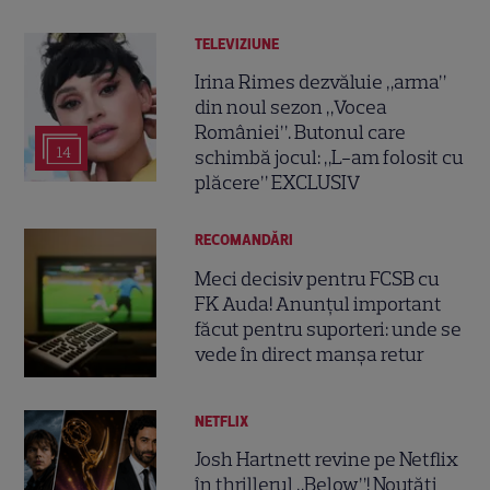
TELEVIZIUNE
Irina Rimes dezvăluie „arma”
din noul sezon „Vocea
României”. Butonul care
14
schimbă jocul: „L-am folosit cu
plăcere” EXCLUSIV
RECOMANDĂRI
Meci decisiv pentru FCSB cu
FK Auda! Anunțul important
făcut pentru suporteri: unde se
vede în direct manșa retur
NETFLIX
Josh Hartnett revine pe Netflix
în thrillerul „Below”! Noutăți