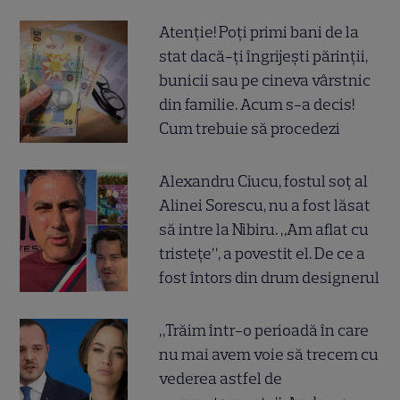
Atenție! Poți primi bani de la
stat dacă-ți îngrijești părinții,
bunicii sau pe cineva vârstnic
din familie. Acum s-a decis!
Cum trebuie să procedezi
Alexandru Ciucu, fostul soț al
Alinei Sorescu, nu a fost lăsat
să intre la Nibiru. „Am aflat cu
tristețe”, a povestit el. De ce a
fost întors din drum designerul
„Trăim într-o perioadă în care
nu mai avem voie să trecem cu
vederea astfel de