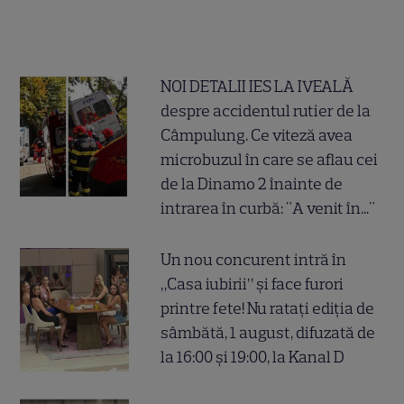
NOI DETALII IES LA IVEALĂ
despre accidentul rutier de la
Câmpulung. Ce viteză avea
microbuzul în care se aflau cei
de la Dinamo 2 înainte de
intrarea în curbă: "A venit în..."
Un nou concurent intră în
„Casa iubirii” și face furori
printre fete! Nu ratați ediția de
sâmbătă, 1 august, difuzată de
la 16:00 și 19:00, la Kanal D