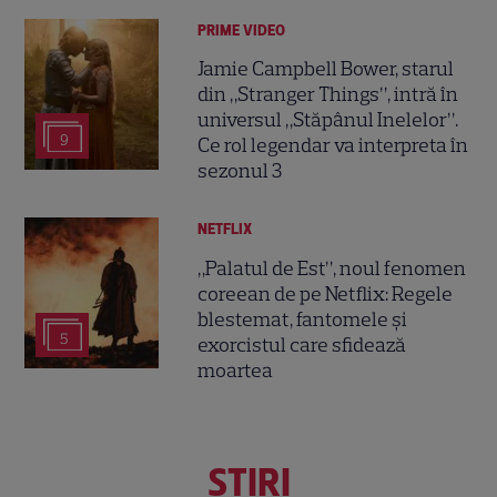
PRIME VIDEO
Jamie Campbell Bower, starul
din „Stranger Things”, intră în
universul „Stăpânul Inelelor”.
9
Ce rol legendar va interpreta în
sezonul 3
NETFLIX
„Palatul de Est”, noul fenomen
coreean de pe Netflix: Regele
blestemat, fantomele și
5
exorcistul care sfidează
moartea
ŞTIRI