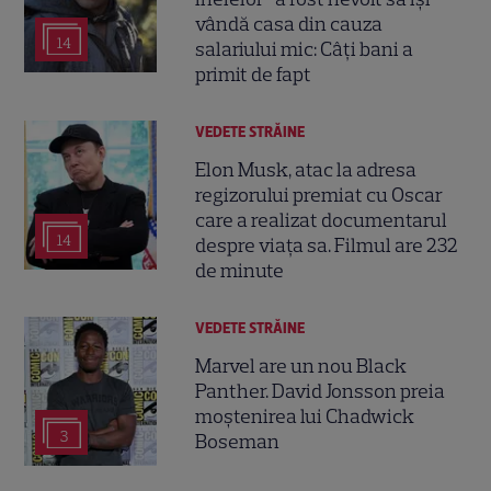
vândă casa din cauza
14
salariului mic: Câți bani a
primit de fapt
VEDETE STRĂINE
Elon Musk, atac la adresa
regizorului premiat cu Oscar
care a realizat documentarul
14
despre viața sa. Filmul are 232
de minute
VEDETE STRĂINE
Marvel are un nou Black
Panther. David Jonsson preia
moștenirea lui Chadwick
3
Boseman