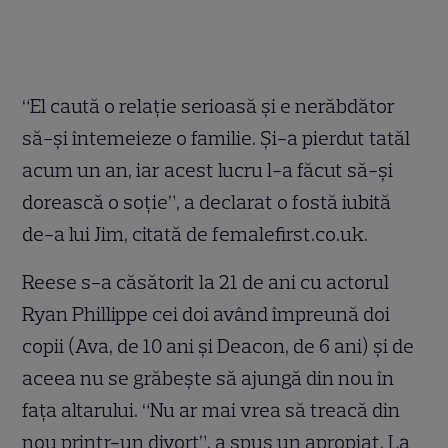
“El caută o relaţie serioasă şi e nerăbdător
să-şi întemeieze o familie. Şi-a pierdut tatăl
acum un an, iar acest lucru l-a făcut să-şi
dorească o soţie”, a declarat o fostă iubită
de-a lui Jim, citată de femalefirst.co.uk.
Reese s-a căsătorit la 21 de ani cu actorul
Ryan Phillippe cei doi având împreună doi
copii (Ava, de 10 ani şi Deacon, de 6 ani) şi de
aceea nu se grăbeşte să ajungă din nou în
faţa altarului. “Nu ar mai vrea să treacă din
nou printr-un divorţ”, a spus un apropiat. La