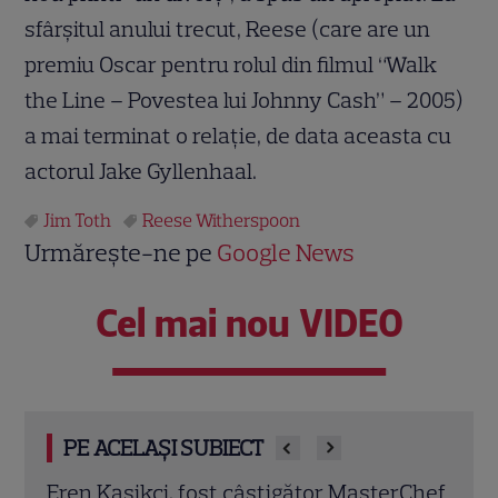
sfârşitul anului trecut, Reese (care are un
premiu Oscar pentru rolul din filmul “Walk
the Line – Povestea lui Johnny Cash” – 2005)
a mai terminat o relaţie, de data aceasta cu
actorul Jake Gyllenhaal.
Jim Toth
Reese Witherspoon
Urmărește-ne pe
Google News
Cel mai nou VIDEO
PE ACELAȘI SUBIECT
rChef
Trei cupluri revin la „Insula Iubirii –
Chel