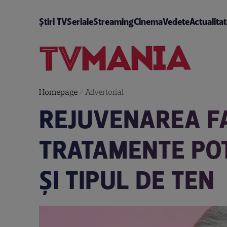
Știri TV
Seriale
Streaming
Cinema
Vedete
Actualita
Homepage
/
Advertorial
REJUVENAREA FAC
TRATAMENTE POT 
ȘI TIPUL DE TEN