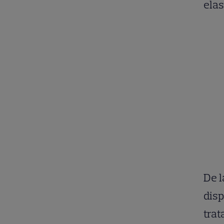
elas
De 
disp
trat