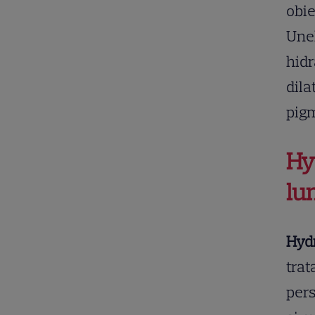
obie
Unel
hidr
dila
pig
Hy
lu
Hyd
trat
pers