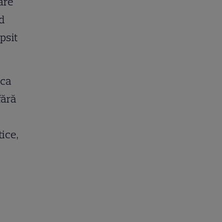
are
nd
ipsit
 ca
fără
ice,