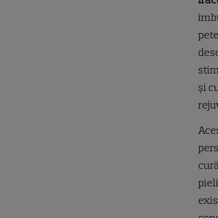
îmbu
pete
desc
stim
și c
rej
Aces
pers
cură
piel
exis
cons