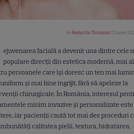
de
Redactia Tvmania
02 iunie 202
R
ejuvenarea facială a devenit una dintre cele 
populare direcții din estetica modernă, mai a
ru persoanele care își doresc un ten mai lumi
uniform și mai bine îngrijit, fără să apeleze la
rvenții chirurgicale. În România, interesul pent
amentele minim invazive și personalizate este
tere, iar pacienții caută tot mai des proceduri 
îmbunătăți calitatea pielii, textura, hidratarea,