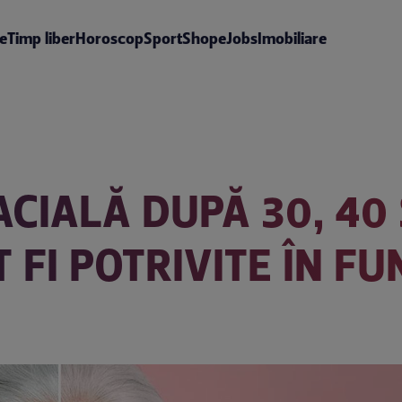
te
Timp liber
Horoscop
Sport
Shop
eJobs
Imobiliare
IALĂ DUPĂ 30, 40 Ș
FI POTRIVITE ÎN FU