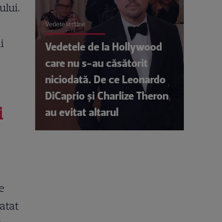
ului.
Vedete străine
i
Vedetele de la Hollywood
care nu s-au căsătorit
niciodată. De ce Leonardo
DiCaprio și Charlize Theron
i
au evitat altarul
e
atat