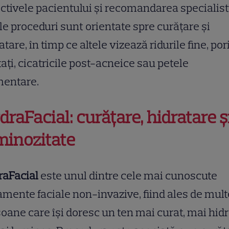
ctivele pacientului și recomandarea specialist
e proceduri sunt orientate spre curățare și
atare, în timp ce altele vizează ridurile fine, pori
tați, cicatricile post-acneice sau petele
mentare.
draFacial: curățare, hidratare ș
minozitate
raFacial
este unul dintre cele mai cunoscute
amente faciale non-invazive, fiind ales de mult
oane care își doresc un ten mai curat, mai hidr