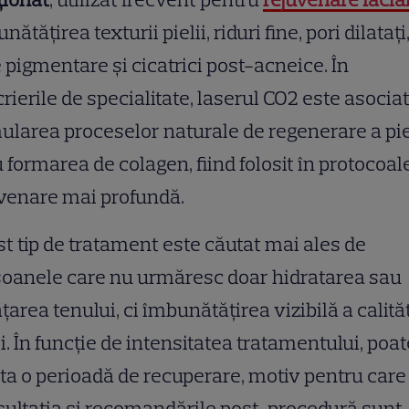
nătățirea texturii pielii, riduri fine, pori dilatați
 pigmentare și cicatrici post-acneice. În
rierile de specialitate, laserul CO2 este asocia
ularea proceselor naturale de regenerare a pie
u formarea de colagen, fiind folosit în protocoal
uvenare mai profundă.
t tip de tratament este căutat mai ales de
oanele care nu urmăresc doar hidratarea sau
țarea tenului, ci îmbunătățirea vizibilă a calităț
ii. În funcție de intensitatea tratamentului, poat
ta o perioadă de recuperare, motiv pentru care
ultația și recomandările post-procedură sunt