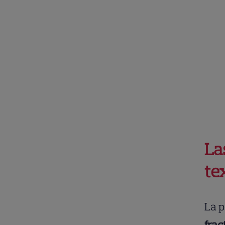
La
tex
La p
frac