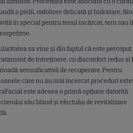
ai luminos. Procedura este asociată cu o curăț
undă a pielii, exfoliere delicată și hidratare, fii
ivită în special pentru tenul încărcat, tern sau l
prospețime.
laritatea sa vine și din faptul că este perceput
ratament de întreținere, cu disconfort redus și 
rioadă semnificativă de recuperare. Pentru
oanele care nu au mai încercat proceduri estet
aFacial este adesea o primă opțiune datorită
cterului său blând și efectului de revitalizare
dă.