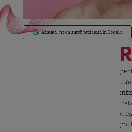
Adaugă-ne ca sursă preferată în Google
pent
mai 
inte
trat
creș
pot 