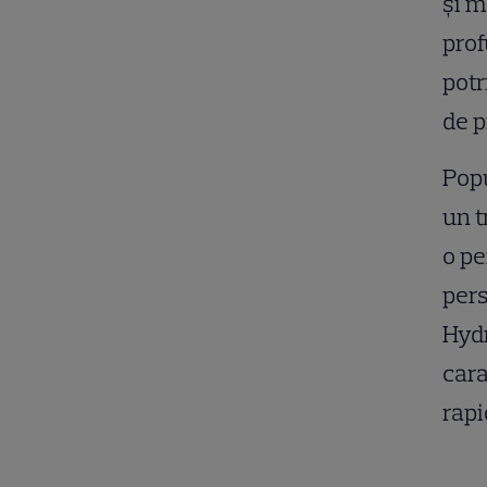
și m
prof
potr
de 
Popu
un t
o pe
pers
Hydr
cara
rapi