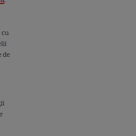
,
t cu
lii
e de
ii
e