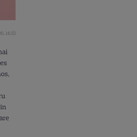
6, 14:33
mai
les
nos,
ru
 în
care