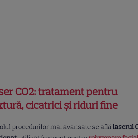
ser CO2: tratament pentru
tură, cicatrici și riduri fine
olul procedurilor mai avansate se află
laserul 
ționat
, utilizat frecvent pentru
rejuvenare facia