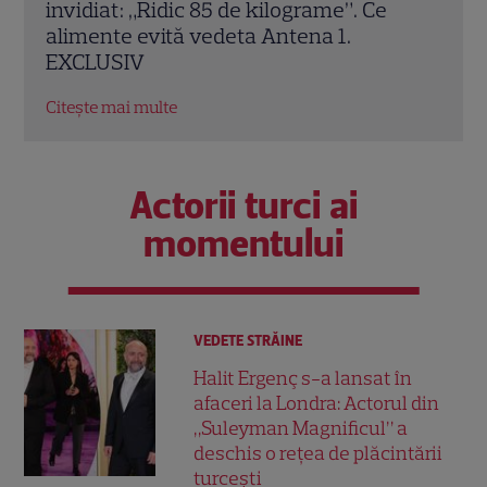
căsătorit niciodată. De ce Leonardo
anim
DiCaprio și Charlize Theron au evitat
The 
altarul
cine
Citește mai multe
Citeș
Actorii turci ai
momentului
VEDETE STRĂINE
Halit Ergenç s-a lansat în
afaceri la Londra: Actorul din
„Suleyman Magnificul” a
deschis o rețea de plăcintării
turcești