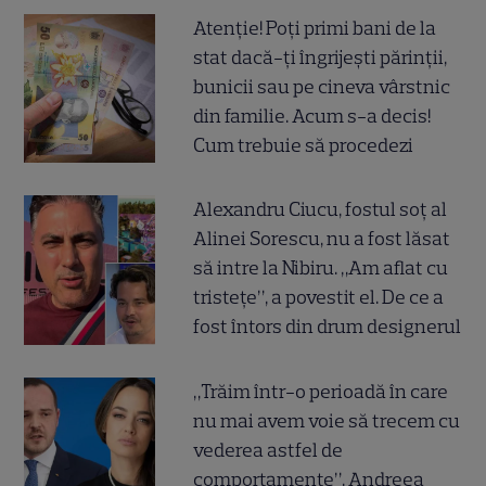
Atenție! Poți primi bani de la
stat dacă-ți îngrijești părinții,
bunicii sau pe cineva vârstnic
din familie. Acum s-a decis!
Cum trebuie să procedezi
Alexandru Ciucu, fostul soț al
Alinei Sorescu, nu a fost lăsat
să intre la Nibiru. „Am aflat cu
tristețe”, a povestit el. De ce a
fost întors din drum designerul
„Trăim într-o perioadă în care
nu mai avem voie să trecem cu
vederea astfel de
comportamente”. Andreea