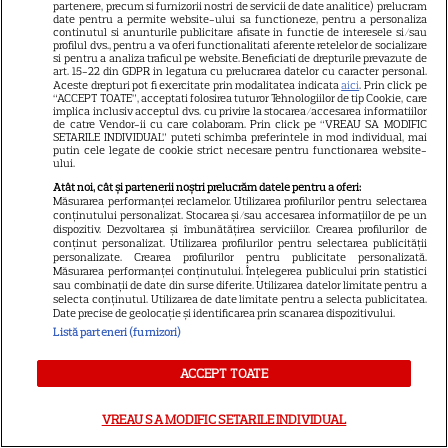
O mai ții minte pe mama lui
partenere, precum si furnizorii nostri de servicii de date analitice) prelucram
date pentru a permite website-ului sa functioneze, pentru a personaliza
Stifler din „American Pie”?
continutul si anunturile publicitare afisate in functie de interesele si/sau
profilul dvs., pentru a va oferi functionalitati aferente retelelor de socializare
Jennifer Coolidge, la 64 de ani,
si pentru a analiza traficul pe website. Beneficiati de drepturile prevazute de
art. 15-22 din GDPR in legatura cu prelucrarea datelor cu caracter personal.
7
dezvăluie greșeala pe care o
Aceste drepturi pot fi exercitate prin modalitatea indicata
aici
. Prin click pe
regretă și astăzi
“ACCEPT TOATE”, acceptati folosirea tuturor Tehnologiilor de tip Cookie, care
implica inclusiv acceptul dvs. cu privire la stocarea/accesarea informatiilor
de catre Vendor-ii cu care colaboram. Prin click pe “VREAU SA MODIFIC
SETARILE INDIVIDUAL” puteti schimba preferintele in mod individual, mai
putin cele legate de cookie strict necesare pentru functionarea website-
VEDETE ROMÂNEŞTI
ului.
Cezar Ouatu a devenit tată
Atât noi, cât și partenerii noștri prelucrăm datele pentru a oferi:
Măsurarea performanței reclamelor. Utilizarea profilurilor pentru selectarea
pentru prima dată la 46 de ani.
conținutului personalizat. Stocarea și/sau accesarea informațiilor de pe un
dispozitiv. Dezvoltarea și îmbunătățirea serviciilor. Crearea profilurilor de
Ce nume deosebit a ales
conținut personalizat. Utilizarea profilurilor pentru selectarea publicității
4
pentru fetița lui
personalizate. Crearea profilurilor pentru publicitate personalizată.
Măsurarea performanței conținutului. Înțelegerea publicului prin statistici
sau combinații de date din surse diferite. Utilizarea datelor limitate pentru a
selecta conținutul. Utilizarea de date limitate pentru a selecta publicitatea.
Date precise de geolocație și identificarea prin scanarea dispozitivului.
TELEVIZIUNE
Listă parteneri (furnizori)
Grila TV de toamnă 2026: toate
ACCEPT TOATE
premierele confirmate la Pro
TV și Antena 1. Ce show-uri și
9
VREAU SA MODIFIC SETARILE INDIVIDUAL
seriale revin din septembrie