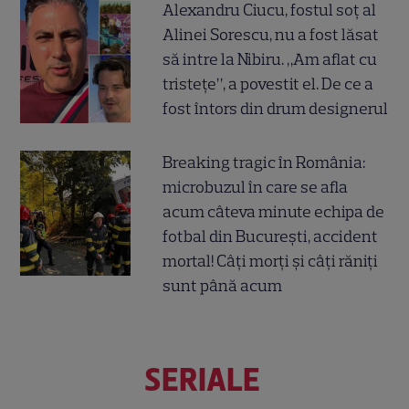
Alexandru Ciucu, fostul soț al
Alinei Sorescu, nu a fost lăsat
să intre la Nibiru. „Am aflat cu
tristețe”, a povestit el. De ce a
fost întors din drum designerul
Breaking tragic în România:
microbuzul în care se afla
acum câteva minute echipa de
fotbal din București, accident
mortal! Câți morți și câți răniți
sunt până acum
SERIALE