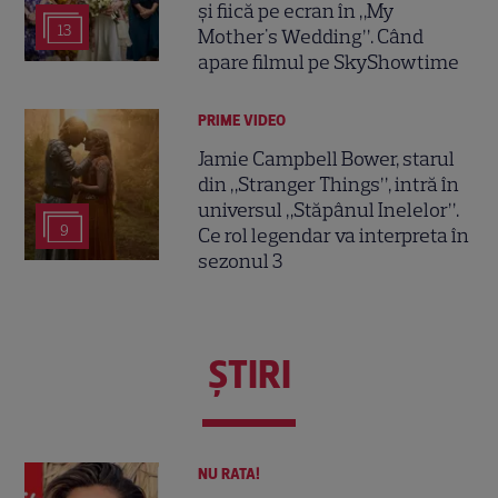
și fiică pe ecran în „My
13
Mother's Wedding”. Când
apare filmul pe SkyShowtime
PRIME VIDEO
Jamie Campbell Bower, starul
din „Stranger Things”, intră în
universul „Stăpânul Inelelor”.
9
Ce rol legendar va interpreta în
sezonul 3
ŞTIRI
NU RATA!