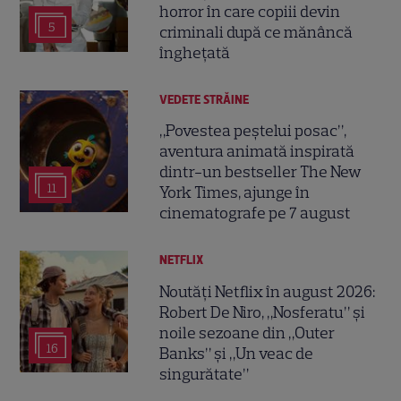
horror în care copiii devin
5
criminali după ce mănâncă
înghețată
VEDETE STRĂINE
„Povestea peștelui posac”,
aventura animată inspirată
dintr-un bestseller The New
11
York Times, ajunge în
cinematografe pe 7 august
NETFLIX
Noutăți Netflix în august 2026:
Robert De Niro, „Nosferatu” și
noile sezoane din „Outer
16
Banks” și „Un veac de
singurătate”