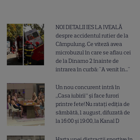
NOI DETALII IES LA IVEALĂ
despre accidentul rutier de la
Câmpulung. Ce viteză avea
microbuzul în care se aflau cei
de la Dinamo 2 înainte de
intrarea în curbă: "A venit în..."
Un nou concurent intră în
„Casa iubirii” și face furori
printre fete! Nu ratați ediția de
sâmbătă, 1 august, difuzată de
la 16:00 și 19:00, la Kanal D
Harta unei distracții sportive în