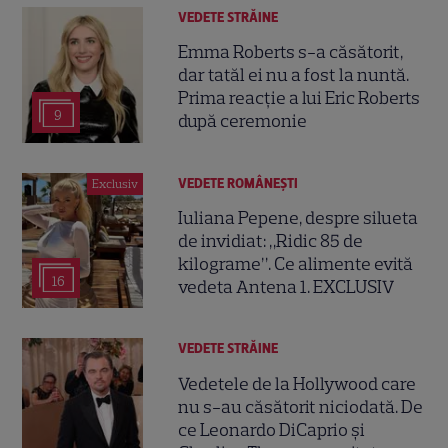
VEDETE STRĂINE
Emma Roberts s-a căsătorit,
dar tatăl ei nu a fost la nuntă.
Prima reacție a lui Eric Roberts
9
după ceremonie
VEDETE ROMÂNEŞTI
Exclusiv
Iuliana Pepene, despre silueta
de invidiat: „Ridic 85 de
kilograme”. Ce alimente evită
16
vedeta Antena 1. EXCLUSIV
VEDETE STRĂINE
Vedetele de la Hollywood care
nu s-au căsătorit niciodată. De
ce Leonardo DiCaprio și