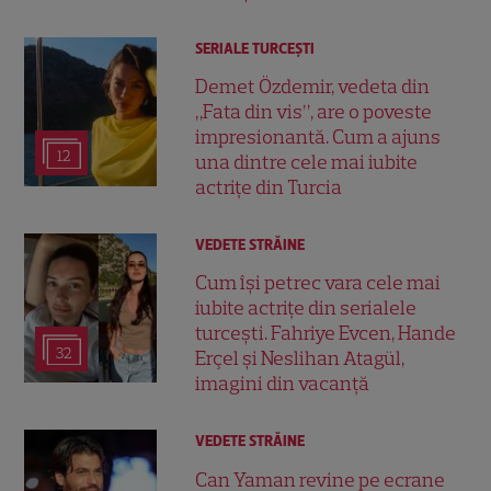
SERIALE TURCEŞTI
Demet Özdemir, vedeta din
„Fata din vis”, are o poveste
impresionantă. Cum a ajuns
12
una dintre cele mai iubite
actrițe din Turcia
VEDETE STRĂINE
Cum își petrec vara cele mai
iubite actrițe din serialele
turcești. Fahriye Evcen, Hande
32
Erçel și Neslihan Atagül,
imagini din vacanță
VEDETE STRĂINE
Can Yaman revine pe ecrane