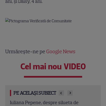
ani, și Daisy, 4 ani.
Urmărește-ne pe
Google News
Cel mai nou VIDEO
PE ACELAȘI SUBIECT
Vedetele de la Hollywood care nu s-au
„Pov