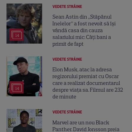
VEDETE STRĂINE
Sean Astin din „Stăpânul
Inelelor” a fost nevoit să își
vândă casa din cauza
14
salariului mic: Câți bani a
primit de fapt
VEDETE STRĂINE
Elon Musk, atac la adresa
regizorului premiat cu Oscar
care a realizat documentarul
14
despre viața sa. Filmul are 232
de minute
VEDETE STRĂINE
Marvel are un nou Black
Panther. David Jonsson preia