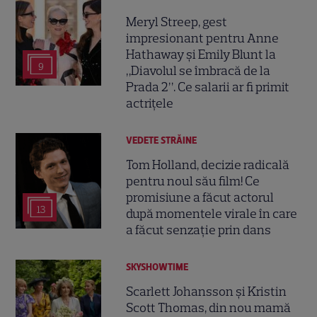
Meryl Streep, gest
impresionant pentru Anne
Hathaway și Emily Blunt la
9
„Diavolul se îmbracă de la
Prada 2”. Ce salarii ar fi primit
actrițele
VEDETE STRĂINE
Tom Holland, decizie radicală
pentru noul său film! Ce
promisiune a făcut actorul
13
după momentele virale în care
a făcut senzație prin dans
SKYSHOWTIME
Scarlett Johansson și Kristin
Scott Thomas, din nou mamă