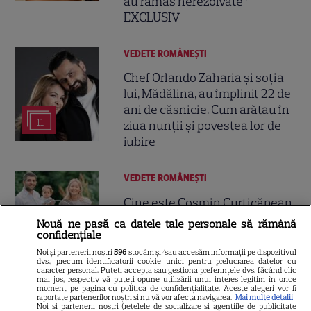
au rămas nerezolvate”
EXCLUSIV
VEDETE ROMÂNEŞTI
Chef Orlando Zaharia și soția
lui, Mădălina, au împlinit 22 de
ani de căsnicie. Cum arătau în
11
ziua nunții și povestea lor de
iubire
VEDETE ROMÂNEŞTI
Cine este Cosmin Curticăpean,
soțul Laurei Cosoi. Afaceri,
Nouă ne pasă ca datele tale personale să rămână
vârstă și povestea de iubire
confidențiale
29
care durează de peste 10 ani
Noi și partenerii noștri
596
stocăm și/sau accesăm informații pe dispozitivul
dvs., precum identificatorii cookie unici pentru prelucrarea datelor cu
caracter personal. Puteți accepta sau gestiona preferințele dvs. făcând clic
mai jos, respectiv vă puteți opune utilizării unui interes legitim în orice
moment pe pagina cu politica de confidențialitate. Aceste alegeri vor fi
VEDETE STRĂINE
raportate partenerilor noștri și nu vă vor afecta navigarea.
Mai multe detalii
Noi si partenerii nostri (retelele de socializare si agentiile de publicitate