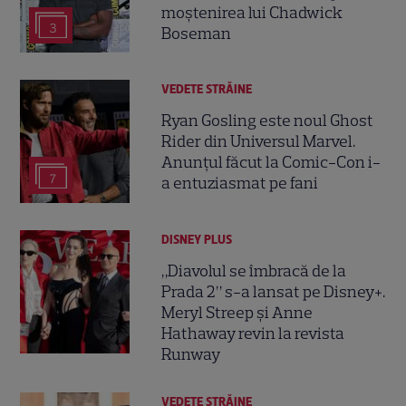
moștenirea lui Chadwick
3
Boseman
VEDETE STRĂINE
Ryan Gosling este noul Ghost
Rider din Universul Marvel.
Anunțul făcut la Comic-Con i-
7
a entuziasmat pe fani
DISNEY PLUS
„Diavolul se îmbracă de la
Prada 2” s-a lansat pe Disney+.
Meryl Streep și Anne
Hathaway revin la revista
Runway
VEDETE STRĂINE