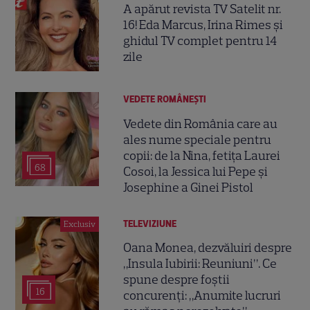
A apărut revista TV Satelit nr.
16! Eda Marcus, Irina Rimes și
ghidul TV complet pentru 14
zile
VEDETE ROMÂNEŞTI
Vedete din România care au
ales nume speciale pentru
copii: de la Nina, fetița Laurei
68
Cosoi, la Jessica lui Pepe și
Josephine a Ginei Pistol
TELEVIZIUNE
Exclusiv
Oana Monea, dezvăluiri despre
„Insula Iubirii: Reuniuni”. Ce
spune despre foștii
16
concurenți: „Anumite lucruri