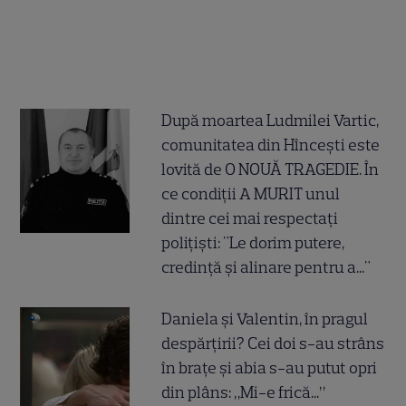
După moartea Ludmilei Vartic,
comunitatea din Hîncești este
lovită de O NOUĂ TRAGEDIE. În
ce condiții A MURIT unul
dintre cei mai respectați
polițiști: "Le dorim putere,
credință și alinare pentru a..."
Daniela și Valentin, în pragul
despărțirii? Cei doi s-au strâns
în brațe și abia s-au putut opri
din plâns: „Mi-e frică...”