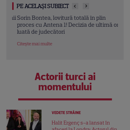
PE ACELAȘI SUBIECT
mânii
Sorin Bontea, lovitură totală în plin
Riva
proces cu Antena 1! Decizia de ultimă oră
întâ
luată de judecători
cuțit
rest
Citește mai multe
Citeș
Actorii turci ai
momentului
VEDETE STRĂINE
Halit Ergenç s-a lansat în
afaceri la Londra: Actorul din