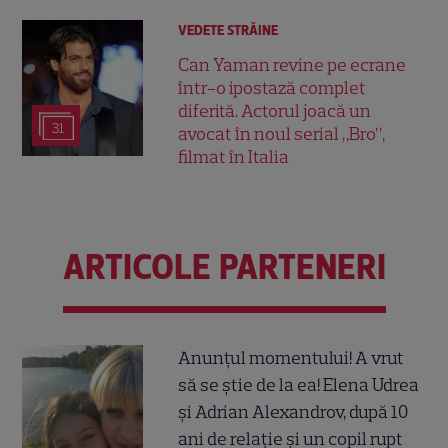
VEDETE STRĂINE
Can Yaman revine pe ecrane
într-o ipostază complet
diferită. Actorul joacă un
31
avocat în noul serial „Bro”,
filmat în Italia
ARTICOLE PARTENERI
Anunțul momentului! A vrut
să se știe de la ea! Elena Udrea
și Adrian Alexandrov, după 10
ani de relație și un copil rupt