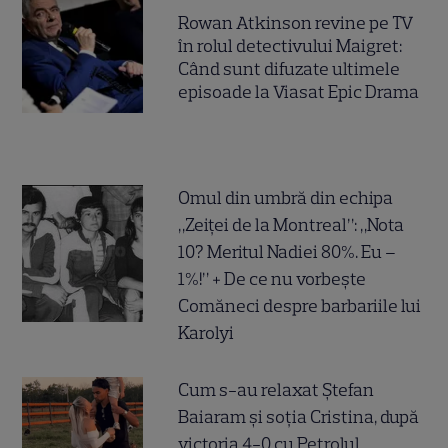
Rowan Atkinson revine pe TV
în rolul detectivului Maigret:
Când sunt difuzate ultimele
episoade la Viasat Epic Drama
Omul din umbră din echipa
„Zeiței de la Montreal”: „Nota
10? Meritul Nadiei 80%. Eu –
1%!” + De ce nu vorbește
Comăneci despre barbariile lui
Karolyi
Cum s-au relaxat Ștefan
Baiaram și soția Cristina, după
victoria 4-0 cu Petrolul