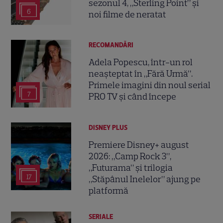
sezonul 4, „Sterling Point” și
6
noi filme de neratat
RECOMANDĂRI
Adela Popescu, într-un rol
neașteptat în „Fără Urmă”.
Primele imagini din noul serial
7
PRO TV și când începe
DISNEY PLUS
Premiere Disney+ august
2026: „Camp Rock 3”,
„Futurama” și trilogia
17
„Stăpânul Inelelor” ajung pe
platformă
SERIALE