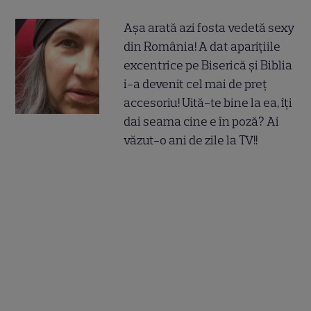
Așa arată azi fosta vedetă sexy
din România! A dat aparițiile
excentrice pe Biserică și Biblia
i-a devenit cel mai de preț
accesoriu! Uită-te bine la ea, îți
dai seama cine e în poză? Ai
văzut-o ani de zile la TV!!