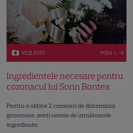
VEZI
FOTO
POZA
1 / 8
Ingredientele necesare pentru
cozonacul lui Sorin Bontea
Pentru a obține 2 cozonaci de dimensiuni
generoase, aveți nevoie de următoarele
ingrediente: