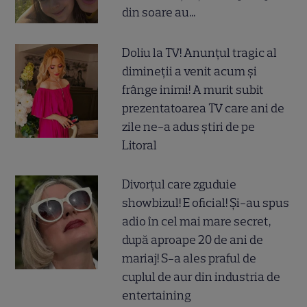
din soare au...
Doliu la TV! Anunțul tragic al
dimineții a venit acum și
frânge inimi! A murit subit
prezentatoarea TV care ani de
zile ne-a adus știri de pe
Litoral
Divorțul care zguduie
showbizul! E oficial! Și-au spus
adio în cel mai mare secret,
după aproape 20 de ani de
mariaj! S-a ales praful de
cuplul de aur din industria de
entertaining