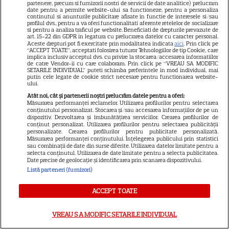
partenere, precum si furnizorii nostri de servicii de date analitice) prelucram
date pentru a permite website-ului sa functioneze, pentru a personaliza
continutul si anunturile publicitare afisate in functie de interesele si/sau
profilul dvs., pentru a va oferi functionalitati aferente retelelor de socializare
si pentru a analiza traficul pe website. Beneficiati de drepturile prevazute de
art. 15-22 din GDPR in legatura cu prelucrarea datelor cu caracter personal.
Aceste drepturi pot fi exercitate prin modalitatea indicata
aici
. Prin click pe
“ACCEPT TOATE”, acceptati folosirea tuturor Tehnologiilor de tip Cookie, care
implica inclusiv acceptul dvs. cu privire la stocarea/accesarea informatiilor
de catre Vendor-ii cu care colaboram. Prin click pe “VREAU SA MODIFIC
21
SETARILE INDIVIDUAL” puteti schimba preferintele in mod individual, mai
putin cele legate de cookie strict necesare pentru functionarea website-
ului.
Atât noi, cât și partenerii noștri prelucrăm datele pentru a oferi:
SERIALE AMERICANE
R
Măsurarea performanței reclamelor. Utilizarea profilurilor pentru selectarea
conținutului personalizat. Stocarea și/sau accesarea informațiilor de pe un
Sandra Oh dezvăluie de ce a
dispozitiv. Dezvoltarea și îmbunătățirea serviciilor. Crearea profilurilor de
conținut personalizat. Utilizarea profilurilor pentru selectarea publicității
personalizate. Crearea profilurilor pentru publicitate personalizată.
plecat din „Anatomia lui Grey”.
Măsurarea performanței conținutului. Înțelegerea publicului prin statistici
sau combinații de date din surse diferite. Utilizarea datelor limitate pentru a
selecta conținutul. Utilizarea de date limitate pentru a selecta publicitatea.
Discuția cu Shonda Rhimes
Date precise de geolocație și identificarea prin scanarea dispozitivului.
Listă parteneri (furnizori)
care a schimbat totul pentru
ACCEPT TOATE
Cristina Yang
VREAU SA MODIFIC SETARILE INDIVIDUAL