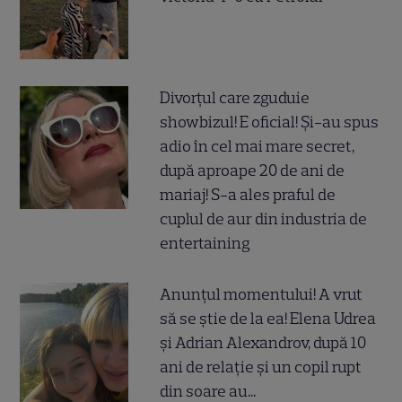
Divorțul care zguduie
showbizul! E oficial! Și-au spus
adio în cel mai mare secret,
după aproape 20 de ani de
mariaj! S-a ales praful de
cuplul de aur din industria de
entertaining
Anunțul momentului! A vrut
să se știe de la ea! Elena Udrea
și Adrian Alexandrov, după 10
ani de relație și un copil rupt
din soare au...