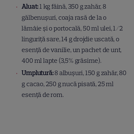
Aluat:
1 kg făină, 350 g zahăr, 8
gălbenușuri, coaja rasă de la o
lămâie și o portocală, 50 ml ulei, 1/2
linguriță sare, 14 g drojdie uscată, o
esență de vanilie, un pachet de unt,
400 ml lapte (3,5% grăsime).
Umplutură:
8 albușuri, 150 g zahăr, 80
g cacao, 250 g nucă pisată, 25 ml
esență de rom.