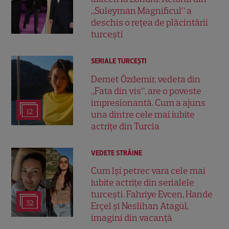
„Suleyman Magnificul” a
deschis o rețea de plăcintării
turcești
SERIALE TURCEŞTI
Demet Özdemir, vedeta din
„Fata din vis”, are o poveste
impresionantă. Cum a ajuns
12
una dintre cele mai iubite
actrițe din Turcia
VEDETE STRĂINE
Cum își petrec vara cele mai
iubite actrițe din serialele
turcești. Fahriye Evcen, Hande
32
Erçel și Neslihan Atagül,
imagini din vacanță