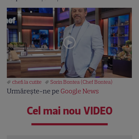
chefi la cutite
Sorin Bontea (Chef Bontea)
Urmărește-ne pe
Google News
Cel mai nou VIDEO