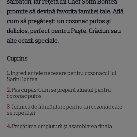
sărbători, iar rețeta lui Chef Sorin Bontea
promite să devină favorita familiei tale. Află
cum să pregătești un cozonac pufos și
delicios, perfect pentru Paște, Crăciun sau
alte ocazii speciale.
Cuprins
1
Ingredientele necesare pentru cozonacul lui
Sorin Bontea
2
Pas cu pas: Cum se prepară aluatul pentru
cozonac pufos
3
Tehnica de frământare pentru un cozonac care
se rupe fâșii
4
Pregătirea umpluturii și asamblarea finală