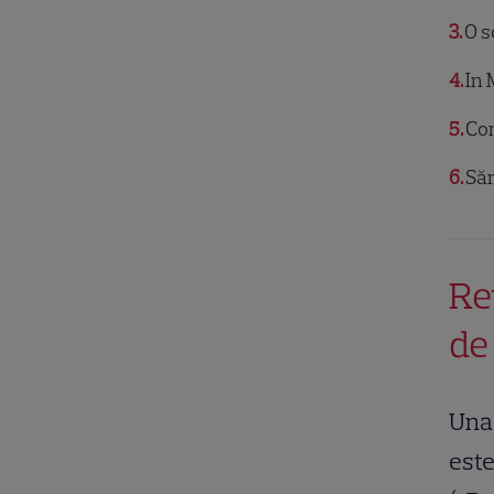
3
O s
4
In 
5
Con
6
Săr
Re
de
Una 
este