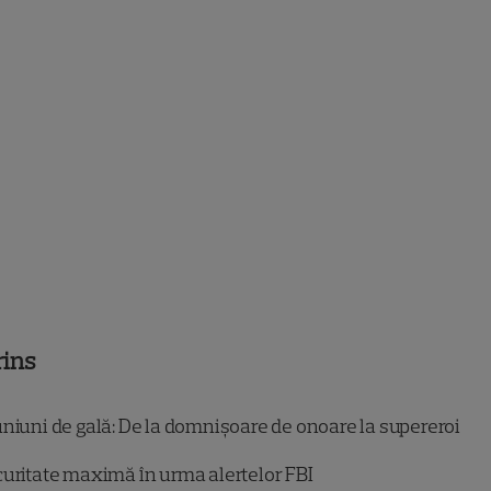
rins
niuni de gală: De la domnișoare de onoare la supereroi
uritate maximă în urma alertelor FBI