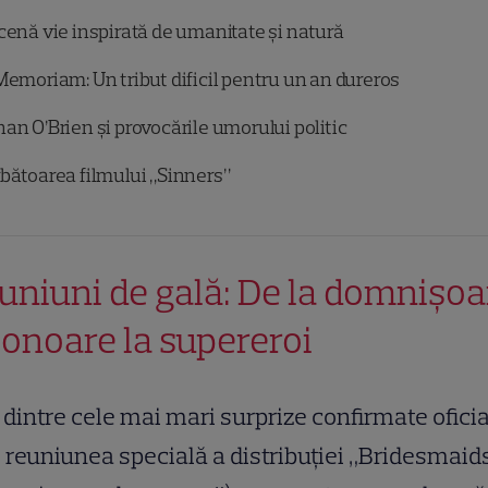
cenă vie inspirată de umanitate și natură
Memoriam: Un tribut dificil pentru un an dureros
an O’Brien și provocările umorului politic
bătoarea filmului „Sinners”
uniuni de gală: De la domnișoa
 onoare la supereroi
dintre cele mai mari surprize confirmate oficia
 reuniunea specială a distribuției „Bridesmaid