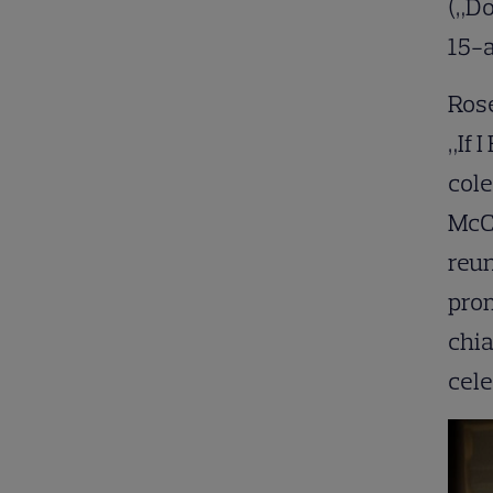
(„D
15-a
Rose
„If 
cole
McCa
reun
prom
chia
cele