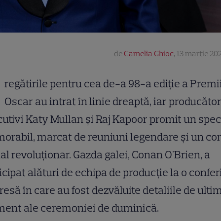
de
Camelia Ghioc
,
13 martie 202
regătirile pentru cea de-a 98-a ediție a Premi
Oscar au intrat în linie dreaptă, iar producător
utivi Katy Mullan și Raj Kapoor promit un spec
rabil, marcat de reuniuni legendare și un co
al revoluționar. Gazda galei, Conan O'Brien, a
icipat alături de echipa de producție la o confer
resă în care au fost dezvăluite detaliile de ulti
ent ale ceremoniei de duminică.