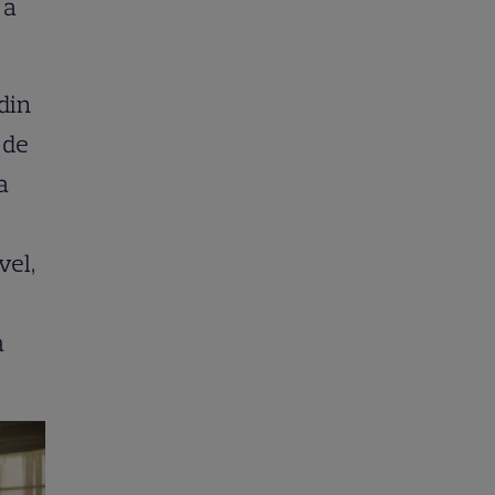
 a
din
 de
a
vel,
a