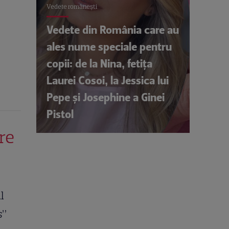
Vedete româneşti
Vedete din România care au
ales nume speciale pentru
copii: de la Nina, fetița
Laurei Cosoi, la Jessica lui
Pepe și Josephine a Ginei
Pistol
re
l
s”