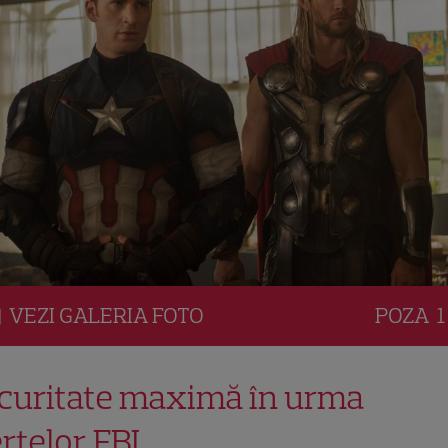
VEZI
GALERIA
FOTO
POZA
1
curitate maximă în urma
ertelor FBI