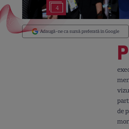
4
Adaugă-ne ca sursă preferată în Google
P
exec
memo
vizu
part
de p
mom