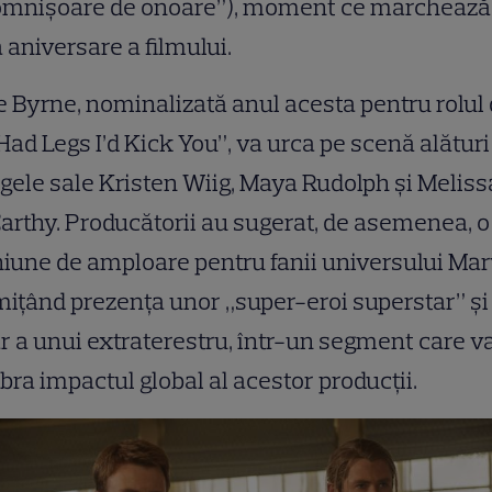
omnișoare de onoare”), moment ce marchează
 aniversare a filmului.
 Byrne, nominalizată anul acesta pentru rolul 
I Had Legs I’d Kick You”, va urca pe scenă alături
gele sale Kristen Wiig, Maya Rudolph și Meliss
rthy. Producătorii au sugerat, de asemenea, o
iune de amploare pentru fanii universului Mar
ițând prezența unor „super-eroi superstar” și
r a unui extraterestru, într-un segment care v
bra impactul global al acestor producții.