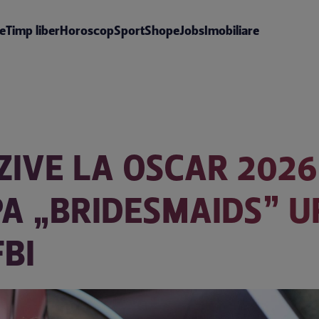
te
Timp liber
Horoscop
Sport
Shop
eJobs
Imobiliare
ZIVE LA OSCAR 2026
PA „BRIDESMAIDS” U
BI