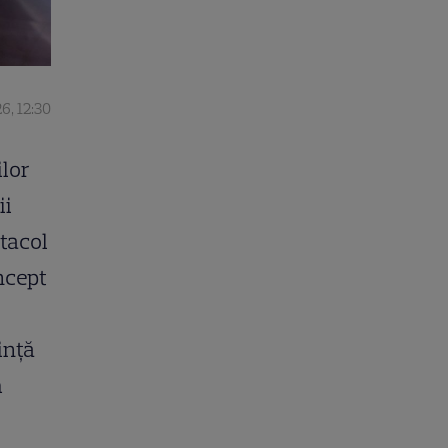
6, 12:30
ilor
ii
tacol
ncept
ință
m