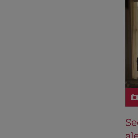
Se
al