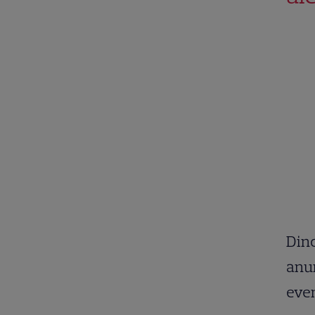
Dinc
anun
even