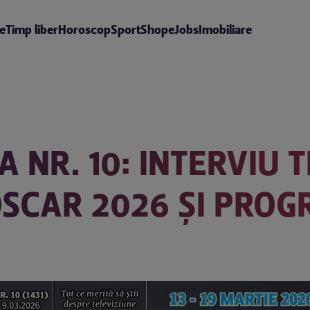
te
Timp liber
Horoscop
Sport
Shop
eJobs
Imobiliare
A NR. 10: INTERVIU
SCAR 2026 ȘI PROG