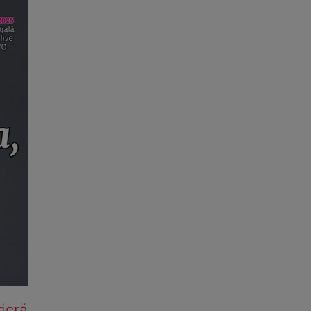
rieră