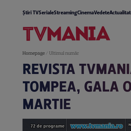
Știri TV
Seriale
Streaming
Cinema
Vedete
Actualita
Homepage
/
Ultimul număr
REVISTA TVMANI
TOMPEA, GALA O
MARTIE