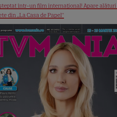
teptat într-un film internațional! Apare alături
te din „La Casa de Papel”