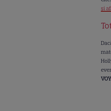
și a
To
Dacă
mate
Holl
even
VO