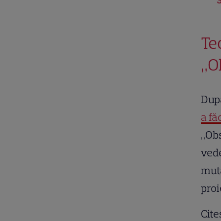
3
Te
„O
După
a fă
„Obs
vede
mută
proi
Cite