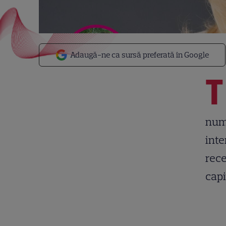
Adaugă-ne ca sursă preferată în Google
T
numă
inte
rece
capit