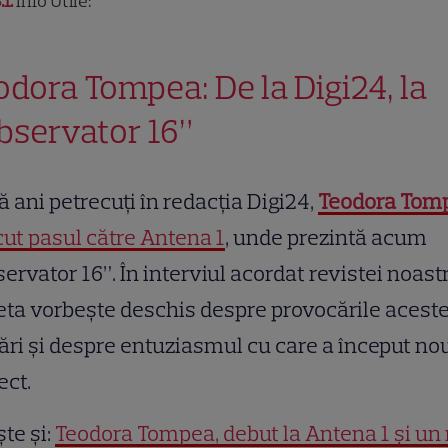
.1
Info Utile:
odora Tompea: De la Digi24, la
bservator 16”
 ani petrecuți în redacția Digi24,
Teodora Tom
cut pasul către Antena 1
, unde prezintă acum
ervator 16”. În interviul acordat revistei noastr
ta vorbește deschis despre provocările aceste
ri și despre entuziasmul cu care a început no
ect.
ște și:
Teodora Tompea, debut la Antena 1 și un 