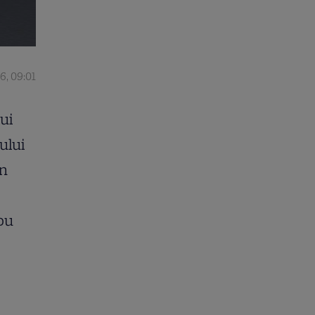
6, 09:01
ui
ului
un
ou