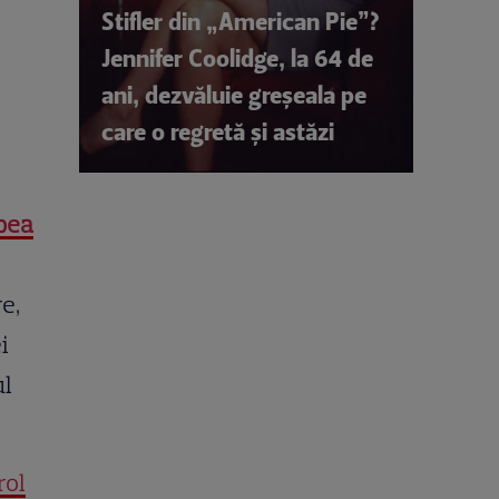
Stifler din „American Pie”?
Jennifer Coolidge, la 64 de
ani, dezvăluie greșeala pe
care o regretă și astăzi
pea
e,
i
ul
rol