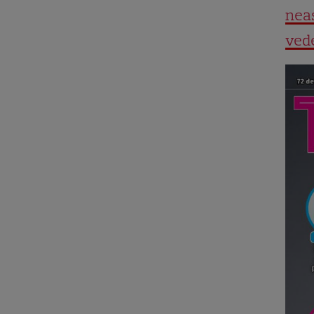
neaș
vede