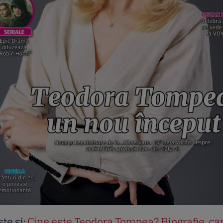
ște și:
Cine este Teodora Tompea? Biografie, ca