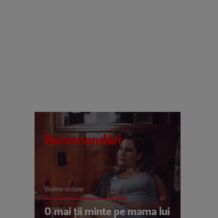
Recomandări
Vedete străine
O mai ții minte pe mama lui