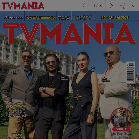
1
/
3