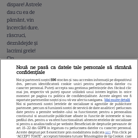
Nouă ne pasă ca datele tale personale să rămână
confidențiale
Atenție! Poți primi bani de la
Noi și partenerii noștri
596
stocăm și/sau accesăm informații pe dispozitivul
stat dacă-ți îngrijești părinții,
dvs., precum identificatorii cookie unici pentru prelucrarea datelor cu
caracter personal. Puteți accepta sau gestiona preferințele dvs. făcând clic
bunicii sau pe cineva vârstnic
mai jos, respectiv vă puteți opune utilizării unui interes legitim în orice
moment pe pagina cu politica de confidențialitate. Aceste alegeri vor fi
din familie. Acum s-a decis!
raportate partenerilor noștri și nu vă vor afecta navigarea.
Mai multe detalii
Noi si partenerii nostri (retelele de socializare si agentiile de publicitate
Cum trebuie să procedezi
partenere, precum si furnizorii nostri de servicii de date analitice) prelucram
date pentru a permite website-ului sa functioneze, pentru a personaliza
continutul si anunturile publicitare afisate in functie de interesele si/sau
profilul dvs., pentru a va oferi functionalitati aferente retelelor de socializare
si pentru a analiza traficul pe website. Beneficiati de drepturile prevazute de
Jorge, revoltat după ce și-a
art. 15-22 din GDPR in legatura cu prelucrarea datelor cu caracter personal.
Aceste drepturi pot fi exercitate prin modalitatea indicata
aici
. Prin click pe
găsit apartamentul de la mare
“ACCEPT TOATE”, acceptati folosirea tuturor Tehnologiilor de tip Cookie, care