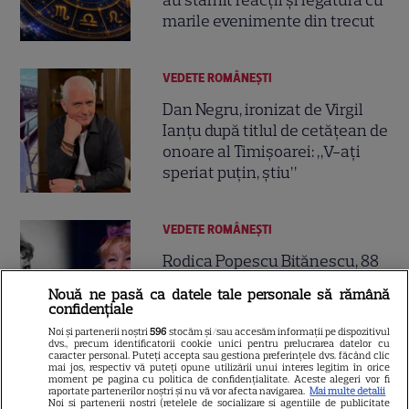
au stârnit reacții și legătura cu
marile evenimente din trecut
VEDETE ROMÂNEŞTI
Dan Negru, ironizat de Virgil
Ianțu după titlul de cetățean de
onoare al Timișoarei: „V-ați
speriat puțin, știu”
VEDETE ROMÂNEŞTI
Rodica Popescu Bitănescu, 88
de ani de viață și o carieră de
Nouă ne pasă ca datele tale personale să rămână
neuitat. Povestea de iubire
confidențiale
9
discretă cu Mircea Bitănescu:
Noi și partenerii noștri
596
stocăm și/sau accesăm informații pe dispozitivul
„A fost un sfânt că m-a
dvs., precum identificatorii cookie unici pentru prelucrarea datelor cu
caracter personal. Puteți accepta sau gestiona preferințele dvs. făcând clic
așteptat”
mai jos, respectiv vă puteți opune utilizării unui interes legitim în orice
moment pe pagina cu politica de confidențialitate. Aceste alegeri vor fi
raportate partenerilor noștri și nu vă vor afecta navigarea.
Mai multe detalii
Noi si partenerii nostri (retelele de socializare si agentiile de publicitate