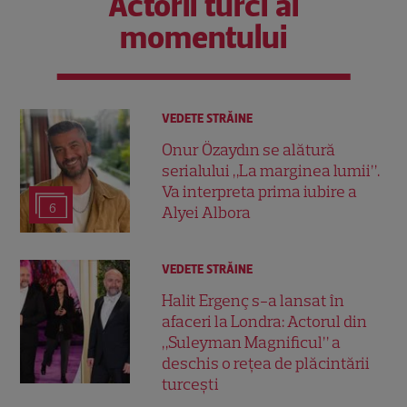
Actorii turci ai
momentului
VEDETE STRĂINE
Onur Özaydın se alătură
serialului „La marginea lumii”.
Va interpreta prima iubire a
6
Alyei Albora
VEDETE STRĂINE
Halit Ergenç s-a lansat în
afaceri la Londra: Actorul din
„Suleyman Magnificul” a
deschis o rețea de plăcintării
turcești