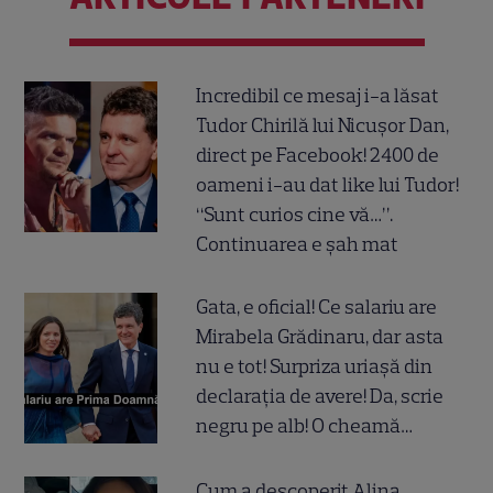
Incredibil ce mesaj i-a lăsat
Tudor Chirilă lui Nicușor Dan,
direct pe Facebook! 2400 de
oameni i-au dat like lui Tudor!
“Sunt curios cine vă…”.
Continuarea e șah mat
Gata, e oficial! Ce salariu are
Mirabela Grădinaru, dar asta
nu e tot! Surpriza uriașă din
declarația de avere! Da, scrie
negru pe alb! O cheamă…
Cum a descoperit Alina