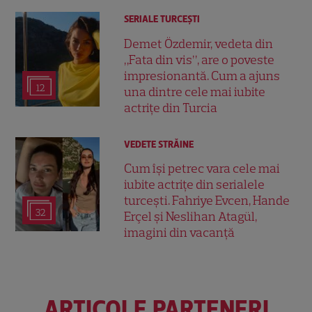
SERIALE TURCEŞTI
Demet Özdemir, vedeta din
„Fata din vis”, are o poveste
impresionantă. Cum a ajuns
12
una dintre cele mai iubite
actrițe din Turcia
VEDETE STRĂINE
Cum își petrec vara cele mai
iubite actrițe din serialele
turcești. Fahriye Evcen, Hande
32
Erçel și Neslihan Atagül,
imagini din vacanță
ARTICOLE PARTENERI