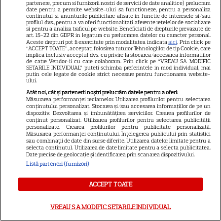
VEDETE ROMÂNEŞTI
partenere, precum si furnizorii nostri de servicii de date analitice) prelucram
date pentru a permite website-ului sa functioneze, pentru a personaliza
continutul si anunturile publicitare afisate in functie de interesele si/sau
Adela Popescu și Radu Vâlcan,
profilul dvs., pentru a va oferi functionalitati aferente retelelor de socializare
si pentru a analiza traficul pe website. Beneficiati de drepturile prevazute de
decizie neașteptată pentru cei
art. 15-22 din GDPR in legatura cu prelucrarea datelor cu caracter personal.
trei copii. De ce locuiesc
Aceste drepturi pot fi exercitate prin modalitatea indicata
aici
. Prin click pe
“ACCEPT TOATE”, acceptati folosirea tuturor Tehnologiilor de tip Cookie, care
36
separat după vacanța la
implica inclusiv acceptul dvs. cu privire la stocarea/accesarea informatiilor
de catre Vendor-ii cu care colaboram. Prin click pe “VREAU SA MODIFIC
Șușani
SETARILE INDIVIDUAL” puteti schimba preferintele in mod individual, mai
putin cele legate de cookie strict necesare pentru functionarea website-
ului.
VEDETE STRĂINE
Atât noi, cât și partenerii noștri prelucrăm datele pentru a oferi:
Măsurarea performanței reclamelor. Utilizarea profilurilor pentru selectarea
conținutului personalizat. Stocarea și/sau accesarea informațiilor de pe un
Phil Collins, dezvăluiri
dispozitiv. Dezvoltarea și îmbunătățirea serviciilor. Crearea profilurilor de
cutremurătoare despre lupta
conținut personalizat. Utilizarea profilurilor pentru selectarea publicității
personalizate. Crearea profilurilor pentru publicitate personalizată.
cu alcoolul: „Copiii mei au fost
Măsurarea performanței conținutului. Înțelegerea publicului prin statistici
10
chemați să-și ia adio de la
sau combinații de date din surse diferite. Utilizarea datelor limitate pentru a
selecta conținutul. Utilizarea de date limitate pentru a selecta publicitatea.
mine”
Date precise de geolocație și identificarea prin scanarea dispozitivului.
Listă parteneri (furnizori)
VEDETE STRĂINE
ACCEPT TOATE
Prințesa Eugenie a devenit
mamă pentru a treia oară.
VREAU SA MODIFIC SETARILE INDIVIDUAL
Nepoata reginei Elisabeta a II-