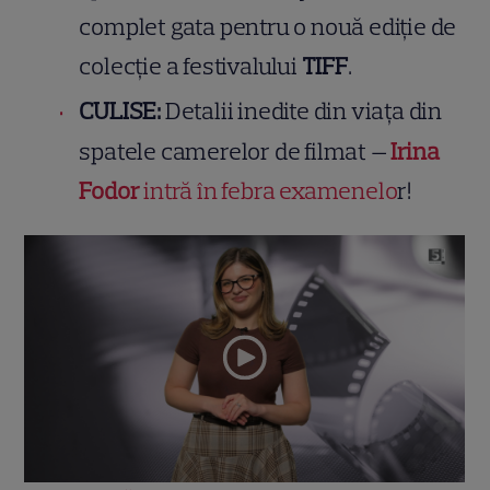
complet gata pentru o nouă ediție de
colecție a festivalului
TIFF
.
CULISE:
Detalii inedite din viața din
spatele camerelor de filmat —
Irina
Fodor
intră în febra examenelo
r!