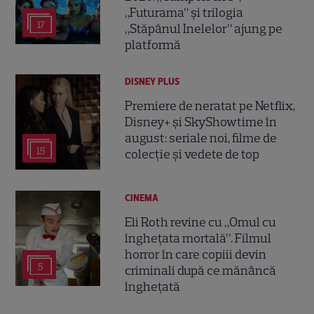
„Futurama” și trilogia
17
„Stăpânul Inelelor” ajung pe
platformă
DISNEY PLUS
Premiere de neratat pe Netflix,
Disney+ și SkyShowtime în
august: seriale noi, filme de
15
colecție și vedete de top
CINEMA
Eli Roth revine cu „Omul cu
înghețata mortală”. Filmul
horror în care copiii devin
5
criminali după ce mănâncă
înghețată