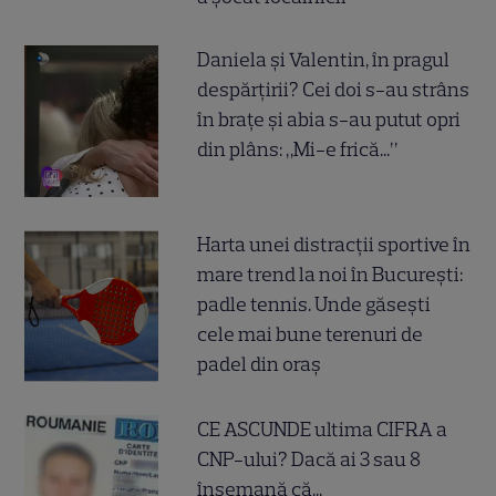
Daniela și Valentin, în pragul
despărțirii? Cei doi s-au strâns
în brațe și abia s-au putut opri
din plâns: „Mi-e frică...”
Harta unei distracții sportive în
mare trend la noi în București:
padle tennis. Unde găsești
cele mai bune terenuri de
padel din oraș
CE ASCUNDE ultima CIFRA a
CNP-ului? Dacă ai 3 sau 8
însemană că...