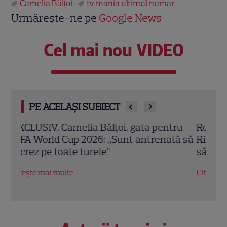
Camelia Bălţoi
tv mania ultimul numar
Urmărește-ne pe
Google News
Cel mai nou VIDEO
PE ACELAȘI SUBIECT
ru
Revista TVmania din 1 iunie 2026. Chef
Revi
ă să
Richard pe copertă și recomandările
Pope
săptămânii 5-11 iunie
„Traf
Citește mai multe
Citeș