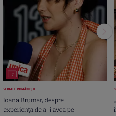
7
SERIALE ROMÂNEŞTI
S
Ioana Brumar, despre
experiența de a-i avea pe