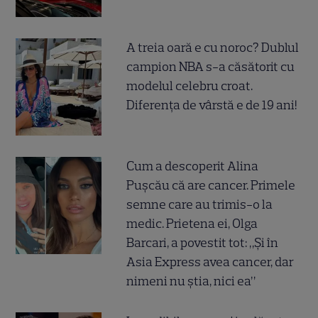
A treia oară e cu noroc? Dublul
campion NBA s-a căsătorit cu
modelul celebru croat.
Diferența de vârstă e de 19 ani!
Cum a descoperit Alina
Pușcău că are cancer. Primele
semne care au trimis-o la
medic. Prietena ei, Olga
Barcari, a povestit tot: „Și în
Asia Express avea cancer, dar
nimeni nu știa, nici ea”