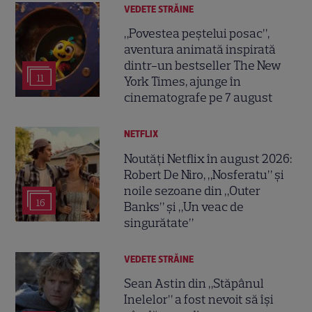
VEDETE STRĂINE
„Povestea peștelui posac”,
aventura animată inspirată
dintr-un bestseller The New
11
York Times, ajunge în
cinematografe pe 7 august
NETFLIX
Noutăți Netflix în august 2026:
Robert De Niro, „Nosferatu” și
noile sezoane din „Outer
16
Banks” și „Un veac de
singurătate”
VEDETE STRĂINE
Sean Astin din „Stăpânul
Inelelor” a fost nevoit să își