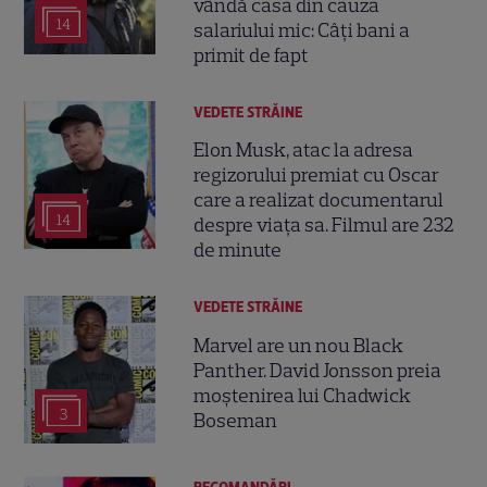
vândă casa din cauza
14
salariului mic: Câți bani a
primit de fapt
VEDETE STRĂINE
Elon Musk, atac la adresa
regizorului premiat cu Oscar
care a realizat documentarul
14
despre viața sa. Filmul are 232
de minute
VEDETE STRĂINE
Marvel are un nou Black
Panther. David Jonsson preia
moștenirea lui Chadwick
3
Boseman