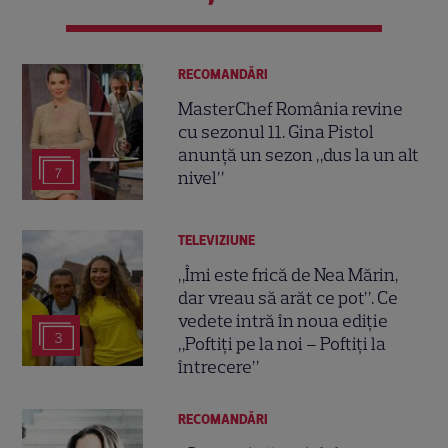
RECOMANDĂRI
MasterChef România revine
cu sezonul 11. Gina Pistol
anunță un sezon „dus la un alt
7
nivel”
TELEVIZIUNE
„Îmi este frică de Nea Mărin,
dar vreau să arăt ce pot”. Ce
vedete intră în noua ediție
3
„Poftiți pe la noi – Poftiți la
întrecere”
RECOMANDĂRI