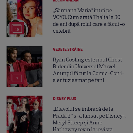
RECOMANDĂRI
„Sărmana Maria” intră pe
VOYO. Cum arată Thalía la 30
de ani după rolul care a făcut-o
18
celebră
VEDETE STRĂINE
Ryan Gosling este noul Ghost
Rider din Universul Marvel.
Anunțul făcut la Comic-Con i-
7
a entuziasmat pe fani
DISNEY PLUS
„Diavolul se îmbracă de la
Prada 2” s-a lansat pe Disney+.
Meryl Streep și Anne
Hathaway revin la revista