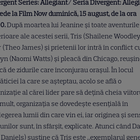
rgent Series: Allegiant/ Seria Divergent: Alleg
ede la Film Now duminică, 15 august, de la ora
00.
După moartea lui Jeanine şi toate aventurile
rioare ale acestei serii, Tris (Shailene Woodley
 (Theo James) şi prietenii lor intră în conflict c
yn (Naomi Watts) şi pleacă din Chicago, reuşin
că de zidurile care înconjurau orașul. În locul
ăticiei la care se aşteptau, acolo se află o
nizaţie al cărei lider pare să deţină cheia viitor
mult, organizaţia se dovedeşte esenţială în
legerea lumii din care vin ei, iar originea şi sen
iunilor sunt, în sfârşit, explicate. Atunci când D
f Daniels) susţine că Tris este „exemplarul gene