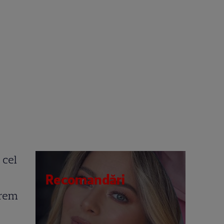
 cel
Recomandări
trem