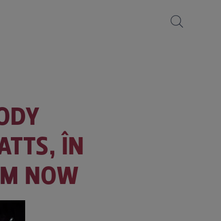
OODY
TTS, ÎN
ILM NOW