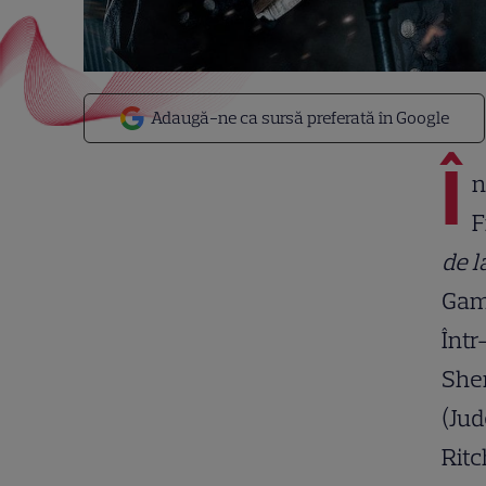
Adaugă-ne ca sursă preferată în Google
Î
n
F
de l
Gam
Într
Sher
(Jud
Ritc