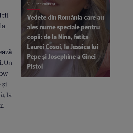
Vedete româneşti
cii,
Vedete din România care au
la
ales nume speciale pentru
copii: de la Nina, fetița
Laurei Cosoi, la Jessica lui
zează
Pepe și Josephine a Ginei
.
Un
Pistol
Now,
 și
ă, la
ui