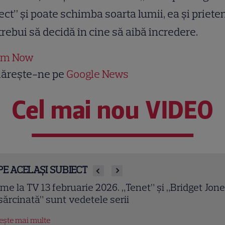
ect” şi poate schimba soarta lumii, ea şi prieten
trebui să decidă în cine să aibă încredere.
lm Now
ărește-ne pe
Google News
Cel mai nou VIDEO
PE ACELAȘI SUBIECT
owulf (2007). Ray Winstone și Angelina Jolie într-o
ranizare epică a celui mai vechi poem englez
tește mai multe