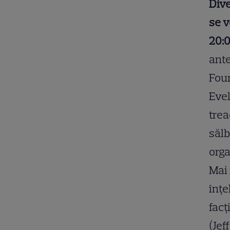
Dive
se v
20:
ante
Four
Evel
trea
sălb
orga
Mai 
înţe
facţ
(Jef