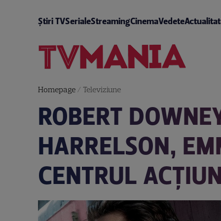
Știri TV
Seriale
Streaming
Cinema
Vedete
Actualita
Homepage
/
Televiziune
ROBERT DOWNEY 
HARRELSON, EMM
CENTRUL ACȚIUNI