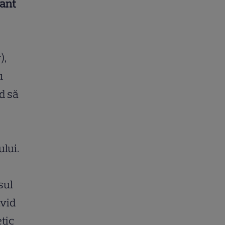
iant
),
u
d să
ului.
sul
avid
tic