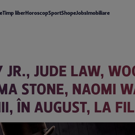
te
Timp liber
Horoscop
Sport
Shop
eJobs
Imobiliare
JR., JUDE LAW, W
A STONE, NAOMI WA
I, ÎN AUGUST, LA F