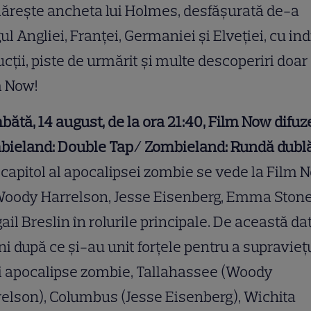
ărește ancheta lui Holmes, desfășurată de-a
ul Angliei, Franței, Germaniei și Elveției, cu indi
cții, piste de urmărit și multe descoperiri doar 
m Now!
ătă, 14 august, de la ora 21:40, Film Now difu
bieland: Double Tap/ Zombieland: Rundă dublă
capitol al apocalipsei zombie se vede la Film 
Woody Harrelson, Jesse Eisenberg, Emma Stone
ail Breslin în rolurile principale. De această dat
ni după ce și-au unit forțele pentru a supravieț
i apocalipse zombie, Tallahassee (Woody
elson), Columbus (Jesse Eisenberg), Wichita