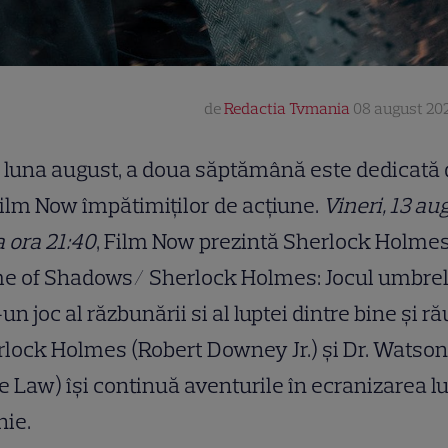
de
Redactia Tvmania
08 august 202
 luna august, a doua săptămână este dedicată 
ilm Now împătimiților de acțiune.
Vineri, 13 au
a ora 21:40
, Film Now prezintă Sherlock Holmes
e of Shadows/ Sherlock Holmes: Jocul umbrel
-un joc al răzbunării si al luptei dintre bine și ră
lock Holmes (Robert Downey Jr.) și Dr. Watson
e Law) își continuă aventurile în ecranizarea l
hie.