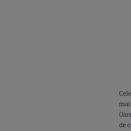
Cele
mai 
(Jar
de c