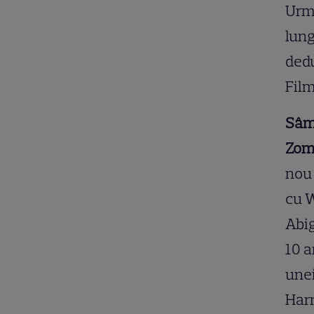
Urm
lung
dedu
Fil
Sâmb
Zom
nou 
cu 
Abig
10 a
une
Harr