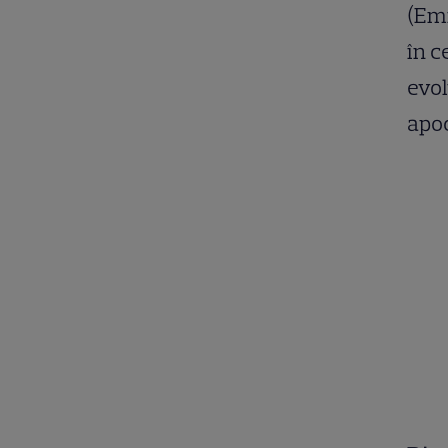
(Emm
în c
evol
apoc