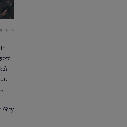
1, 19:45
de
gust,
: A
or.
u,
ui Guy