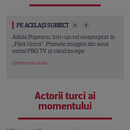
PE ACELAȘI SUBIECT
t în
Grila TV de toamnă 2026: toate
Schi
ul
premierele confirmate la Pro TV și
Sezo
Antena 1. Ce show-uri și seriale revin din
șans
septembrie
Citeș
Citește mai multe
Actorii turci ai
momentului