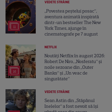
VEDETE STRĂINE
„Povestea peștelui posac”,
aventura animată inspirată
dintr-un bestseller The New
11
York Times, ajunge în
cinematografe pe 7 august
NETFLIX
Noutăți Netflix în august 2026:
Robert De Niro, „Nosferatu” și
noile sezoane din „Outer
16
Banks” și „Un veac de
singurătate”
VEDETE STRĂINE
Sean Astin din „Stăpânul
Inelelor” a fost nevoit să își