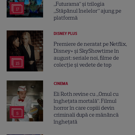
„Futurama” și trilogia
17
„Stăpânul Inelelor” ajung pe
platformă
DISNEY PLUS
Premiere de neratat pe Netflix,
Disney+ și SkyShowtime în
august: seriale noi, filme de
15
colecție și vedete de top
CINEMA
Eli Roth revine cu „Omul cu
înghețata mortală”. Filmul
horror în care copiii devin
5
criminali după ce mănâncă
înghețată