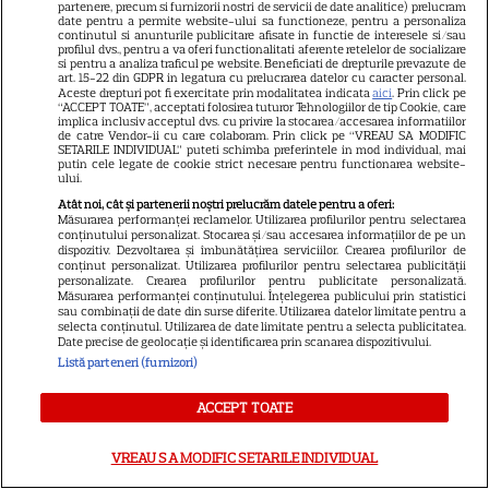
partenere, precum si furnizorii nostri de servicii de date analitice) prelucram
date pentru a permite website-ului sa functioneze, pentru a personaliza
Ryan Gosling este noul Ghost
continutul si anunturile publicitare afisate in functie de interesele si/sau
profilul dvs., pentru a va oferi functionalitati aferente retelelor de socializare
Rider din Universul Marvel.
si pentru a analiza traficul pe website. Beneficiati de drepturile prevazute de
art. 15-22 din GDPR in legatura cu prelucrarea datelor cu caracter personal.
Anunțul făcut la Comic-Con i-
Aceste drepturi pot fi exercitate prin modalitatea indicata
aici
. Prin click pe
7
a entuziasmat pe fani
“ACCEPT TOATE”, acceptati folosirea tuturor Tehnologiilor de tip Cookie, care
implica inclusiv acceptul dvs. cu privire la stocarea/accesarea informatiilor
de catre Vendor-ii cu care colaboram. Prin click pe “VREAU SA MODIFIC
SETARILE INDIVIDUAL” puteti schimba preferintele in mod individual, mai
putin cele legate de cookie strict necesare pentru functionarea website-
DISNEY PLUS
ului.
Atât noi, cât și partenerii noștri prelucrăm datele pentru a oferi:
„Diavolul se îmbracă de la
Măsurarea performanței reclamelor. Utilizarea profilurilor pentru selectarea
conținutului personalizat. Stocarea și/sau accesarea informațiilor de pe un
Prada 2” s-a lansat pe Disney+.
dispozitiv. Dezvoltarea și îmbunătățirea serviciilor. Crearea profilurilor de
Meryl Streep și Anne
conținut personalizat. Utilizarea profilurilor pentru selectarea publicității
personalizate. Crearea profilurilor pentru publicitate personalizată.
Hathaway revin la revista
Măsurarea performanței conținutului. Înțelegerea publicului prin statistici
Runway
sau combinații de date din surse diferite. Utilizarea datelor limitate pentru a
selecta conținutul. Utilizarea de date limitate pentru a selecta publicitatea.
Date precise de geolocație și identificarea prin scanarea dispozitivului.
Listă parteneri (furnizori)
VEDETE STRĂINE
Meryl Streep, gest
ACCEPT TOATE
impresionant pentru Anne
Hathaway și Emily Blunt la
VREAU SA MODIFIC SETARILE INDIVIDUAL
9
„Diavolul se îmbracă de la