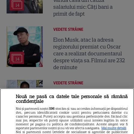
vândă casa din cauza
14
salariului mic: Câți bani a
primit de fapt
VEDETE STRĂINE
Elon Musk, atac la adresa
regizorului premiat cu Oscar
care a realizat documentarul
14
despre viața sa. Filmul are 232
de minute
VEDETE STRĂINE
Marvel are un nou Black
Nouă ne pasă ca datele tale personale să rămână
Panther. David Jonsson preia
confidențiale
moștenirea lui Chadwick
Noi și partenerii noștri
596
stocăm și/sau accesăm informații pe dispozitivul
3
dvs., precum identificatorii cookie unici pentru prelucrarea datelor cu
Boseman
caracter personal. Puteți accepta sau gestiona preferințele dvs. făcând clic
mai jos, respectiv vă puteți opune utilizării unui interes legitim în orice
moment pe pagina cu politica de confidențialitate. Aceste alegeri vor fi
raportate partenerilor noștri și nu vă vor afecta navigarea.
Mai multe detalii
Noi si partenerii nostri (retelele de socializare si agentiile de publicitate
VEDETE STRĂINE