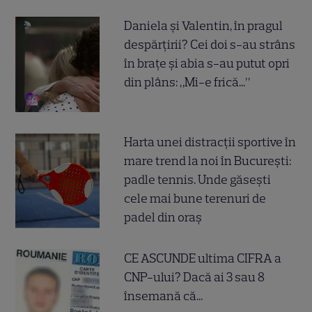
Daniela și Valentin, în pragul
despărțirii? Cei doi s-au strâns
în brațe și abia s-au putut opri
din plâns: „Mi-e frică...”
Harta unei distracții sportive în
mare trend la noi în București:
padle tennis. Unde găsești
cele mai bune terenuri de
padel din oraș
CE ASCUNDE ultima CIFRA a
CNP-ului? Dacă ai 3 sau 8
însemană că...