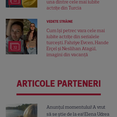
12
una dintre cele mai iubite
actrițe din Turcia
VEDETE STRĂINE
Cum își petrec vara cele mai
iubite actrițe din serialele
turcești. Fahriye Evcen, Hande
32
Erçel și Neslihan Atagül,
imagini din vacanță
ARTICOLE PARTENERI
Anunțul momentului! A vrut
să se știe de la ea! Elena Udrea