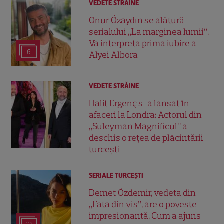
VEDETE STRĂINE
Onur Özaydın se alătură
serialului „La marginea lumii”.
Va interpreta prima iubire a
6
Alyei Albora
VEDETE STRĂINE
Halit Ergenç s-a lansat în
afaceri la Londra: Actorul din
„Suleyman Magnificul” a
deschis o rețea de plăcintării
turcești
SERIALE TURCEŞTI
Demet Özdemir, vedeta din
„Fata din vis”, are o poveste
impresionantă. Cum a ajuns