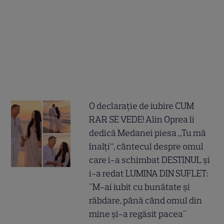
O declarație de iubire CUM
RAR SE VEDE! Alin Oprea îi
dedică Medanei piesa „Tu mă
înalți”, cântecul despre omul
care i-a schimbat DESTINUL și
i-a redat LUMINA DIN SUFLET:
"M-ai iubit cu bunătate și
răbdare, până când omul din
mine și-a regăsit pacea"