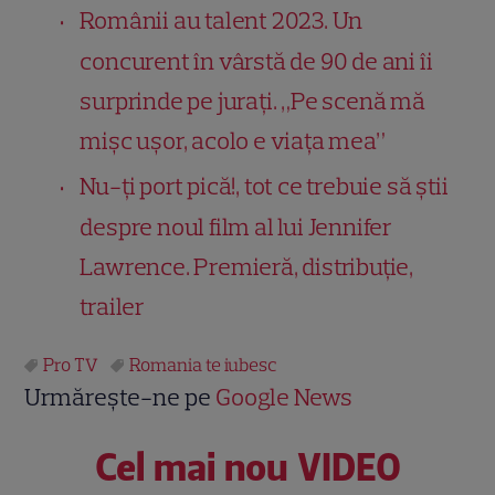
Românii au talent 2023. Un
concurent în vârstă de 90 de ani îi
surprinde pe jurați. „Pe scenă mă
mișc ușor, acolo e viața mea”
Nu-ți port pică!, tot ce trebuie să știi
despre noul film al lui Jennifer
Lawrence. Premieră, distribuție,
trailer
Pro TV
Romania te iubesc
Urmărește-ne pe
Google News
Cel mai nou VIDEO