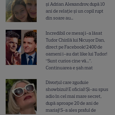
și Adrian Alexandrov, după 10
ani de relație și un copil rupt
din soare au...
Incredibil ce mesaj i-a lăsat
Tudor Chirilă lui Nicușor Dan,
direct pe Facebook! 2400 de
oameni i-au dat like lui Tudor!
“Sunt curios cine vă…”.
Continuarea e șah mat
Divorțul care zguduie
showbizul! E oficial! Și-au spus
adio în cel mai mare secret,
după aproape 20 de ani de
mariaj! S-a ales praful de