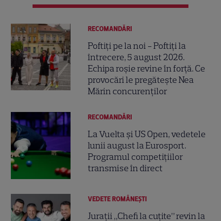
RECOMANDĂRI
Poftiți pe la noi - Poftiți la
întrecere, 5 august 2026.
Echipa roșie revine în forță. Ce
provocări le pregătește Nea
Mărin concurenților
RECOMANDĂRI
La Vuelta și US Open, vedetele
lunii august la Eurosport.
Programul competițiilor
transmise în direct
VEDETE ROMÂNEŞTI
Jurații „Chefi la cuțite” revin la