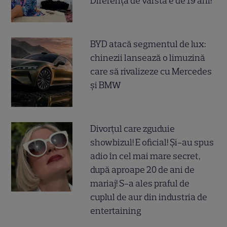
Diferența de vârstă e de 19 ani!
BYD atacă segmentul de lux:
chinezii lansează o limuzină
care să rivalizeze cu Mercedes
și BMW
Divorțul care zguduie
showbizul! E oficial! Și-au spus
adio în cel mai mare secret,
după aproape 20 de ani de
mariaj! S-a ales praful de
cuplul de aur din industria de
entertaining