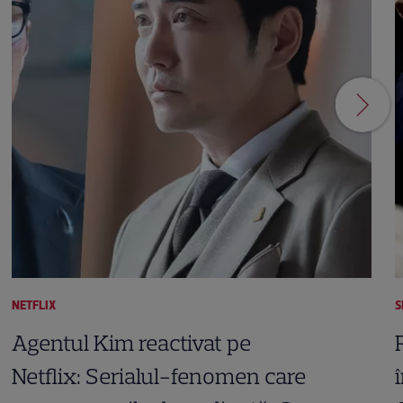
NETFLIX
S
Agentul Kim reactivat pe
Netflix: Serialul-fenomen care