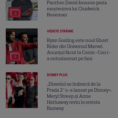
Panther. David Jonsson preia
moștenirea lui Chadwick
3
Boseman
VEDETE STRĂINE
Ryan Gosling este noul Ghost
Rider din Universul Marvel.
Anunțul făcut la Comic-Con i-
7
a entuziasmat pe fani
DISNEY PLUS
„Diavolul se îmbracă de la
Prada 2” s-a lansat pe Disney+.
Meryl Streep și Anne
Hathaway revin la revista
Runway