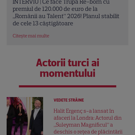
u
Trupa Re-Born a câștigat sezonul 16 al
Săpt
emisiunii „Românii au talent”. Pleacă
Arse
ilit
acasă cu trofeul și premiul cel mare de
câșt
120.000 de euro
cuți
Citește mai multe
Citeș
Actorii turci ai
momentului
VEDETE STRĂINE
Halit Ergenç s-a lansat în
afaceri la Londra: Actorul din
„Suleyman Magnificul” a
deschis o rețea de plăcintării