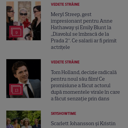
VEDETE STRĂINE
Meryl Streep, gest
impresionant pentru Anne
Hathaway și Emily Blunt la
9
„Diavolul se îmbracă de la
Prada 2”. Ce salarii ar fi primit
actrițele
VEDETE STRĂINE
Tom Holland, decizie radicală
pentru noul său film! Ce
promisiune a făcut actorul
13
după momentele virale în care
a făcut senzație prin dans
SKYSHOWTIME
Scarlett Johansson și Kristin