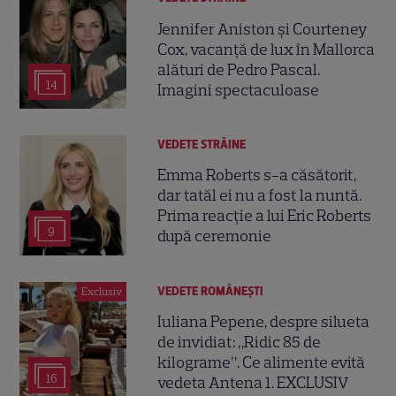
Jennifer Aniston și Courteney
Cox, vacanță de lux în Mallorca
alături de Pedro Pascal.
14
Imagini spectaculoase
VEDETE STRĂINE
Emma Roberts s-a căsătorit,
dar tatăl ei nu a fost la nuntă.
Prima reacție a lui Eric Roberts
9
după ceremonie
VEDETE ROMÂNEŞTI
Exclusiv
Iuliana Pepene, despre silueta
de invidiat: „Ridic 85 de
kilograme”. Ce alimente evită
16
vedeta Antena 1. EXCLUSIV