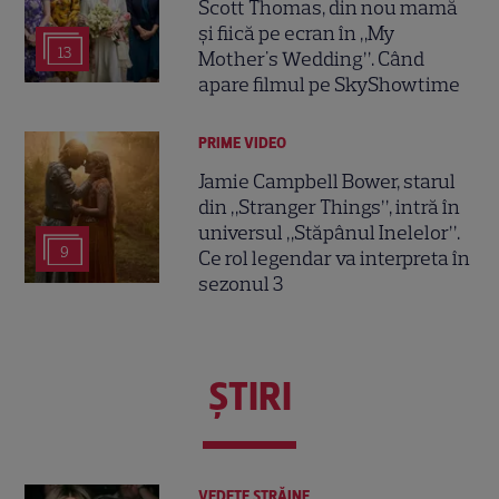
Scott Thomas, din nou mamă
și fiică pe ecran în „My
13
Mother's Wedding”. Când
apare filmul pe SkyShowtime
PRIME VIDEO
Jamie Campbell Bower, starul
din „Stranger Things”, intră în
universul „Stăpânul Inelelor”.
9
Ce rol legendar va interpreta în
sezonul 3
ŞTIRI
VEDETE STRĂINE