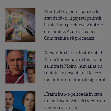
Atenție! Poți primi bani de la
stat dacă-ți îngrijești părinții,
bunicii sau pe cineva vârstnic
din familie. Acum s-a decis!
Cum trebuie să procedezi
Alexandru Ciucu, fostul soț al
Alinei Sorescu, nu a fost lăsat
să intre la Nibiru. „Am aflat cu
tristețe”, a povestit el. De ce a
fost întors din drum designerul
„Trăim într-o perioadă în care
nu mai avem voie să trecem cu
vederea astfel de