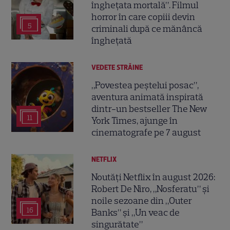
înghețata mortală”. Filmul
horror în care copiii devin
5
criminali după ce mănâncă
înghețată
VEDETE STRĂINE
„Povestea peștelui posac”,
aventura animată inspirată
dintr-un bestseller The New
11
York Times, ajunge în
cinematografe pe 7 august
NETFLIX
Noutăți Netflix în august 2026:
Robert De Niro, „Nosferatu” și
noile sezoane din „Outer
16
Banks” și „Un veac de
singurătate”