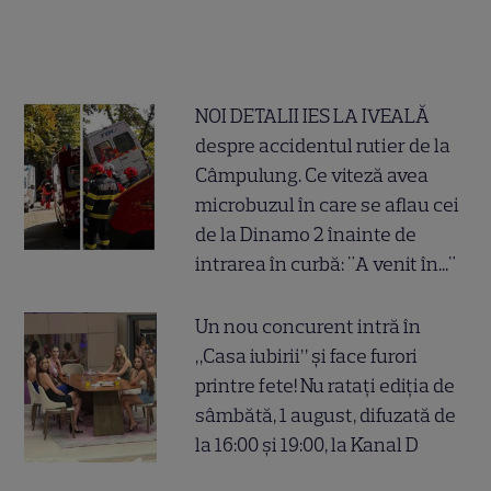
NOI DETALII IES LA IVEALĂ
despre accidentul rutier de la
Câmpulung. Ce viteză avea
microbuzul în care se aflau cei
de la Dinamo 2 înainte de
intrarea în curbă: "A venit în..."
Un nou concurent intră în
„Casa iubirii” și face furori
printre fete! Nu ratați ediția de
sâmbătă, 1 august, difuzată de
la 16:00 și 19:00, la Kanal D