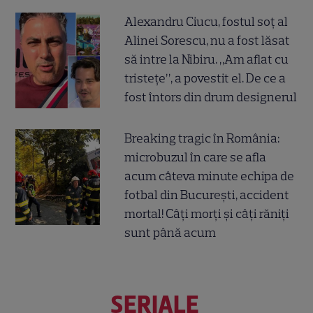
Alexandru Ciucu, fostul soț al
Alinei Sorescu, nu a fost lăsat
să intre la Nibiru. „Am aflat cu
tristețe”, a povestit el. De ce a
fost întors din drum designerul
Breaking tragic în România:
microbuzul în care se afla
acum câteva minute echipa de
fotbal din București, accident
mortal! Câți morți și câți răniți
sunt până acum
SERIALE