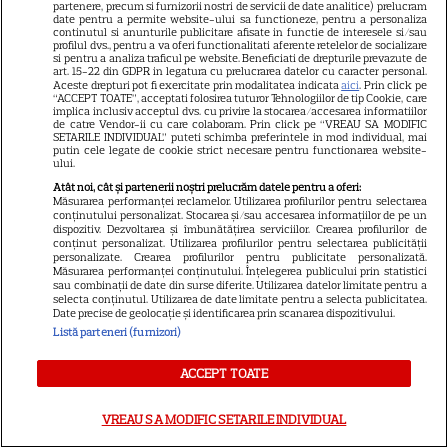
partenere, precum si furnizorii nostri de servicii de date analitice) prelucram
date pentru a permite website-ului sa functioneze, pentru a personaliza
continutul si anunturile publicitare afisate in functie de interesele si/sau
profilul dvs., pentru a va oferi functionalitati aferente retelelor de socializare
si pentru a analiza traficul pe website. Beneficiati de drepturile prevazute de
art. 15-22 din GDPR in legatura cu prelucrarea datelor cu caracter personal.
Aceste drepturi pot fi exercitate prin modalitatea indicata
aici
. Prin click pe
“ACCEPT TOATE”, acceptati folosirea tuturor Tehnologiilor de tip Cookie, care
implica inclusiv acceptul dvs. cu privire la stocarea/accesarea informatiilor
de catre Vendor-ii cu care colaboram. Prin click pe “VREAU SA MODIFIC
SETARILE INDIVIDUAL” puteti schimba preferintele in mod individual, mai
putin cele legate de cookie strict necesare pentru functionarea website-
ului.
Atât noi, cât și partenerii noștri prelucrăm datele pentru a oferi:
Măsurarea performanței reclamelor. Utilizarea profilurilor pentru selectarea
conținutului personalizat. Stocarea și/sau accesarea informațiilor de pe un
Despre Tvmania
dispozitiv. Dezvoltarea și îmbunătățirea serviciilor. Crearea profilurilor de
conținut personalizat. Utilizarea profilurilor pentru selectarea publicității
Contact
personalizate. Crearea profilurilor pentru publicitate personalizată.
Măsurarea performanței conținutului. Înțelegerea publicului prin statistici
Contacte televiziuni
sau combinații de date din surse diferite. Utilizarea datelor limitate pentru a
selecta conținutul. Utilizarea de date limitate pentru a selecta publicitatea.
Date precise de geolocație și identificarea prin scanarea dispozitivului.
Abonamente
Listă parteneri (furnizori)
Publicitate
ACCEPT TOATE
Termeni și condiții
Despre cookies
VREAU SA MODIFIC SETARILE INDIVIDUAL
Politica de confidenţialitate