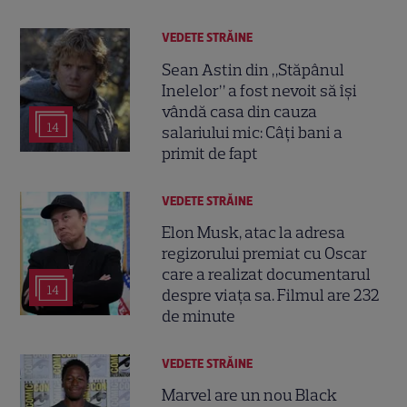
VEDETE STRĂINE
Sean Astin din „Stăpânul
Inelelor” a fost nevoit să își
vândă casa din cauza
14
salariului mic: Câți bani a
primit de fapt
VEDETE STRĂINE
Elon Musk, atac la adresa
regizorului premiat cu Oscar
care a realizat documentarul
14
despre viața sa. Filmul are 232
de minute
VEDETE STRĂINE
Marvel are un nou Black