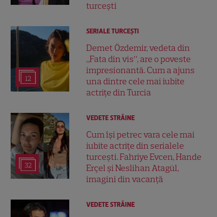
turcești
SERIALE TURCEŞTI
Demet Özdemir, vedeta din
„Fata din vis”, are o poveste
impresionantă. Cum a ajuns
12
una dintre cele mai iubite
actrițe din Turcia
VEDETE STRĂINE
Cum își petrec vara cele mai
iubite actrițe din serialele
turcești. Fahriye Evcen, Hande
32
Erçel și Neslihan Atagül,
imagini din vacanță
VEDETE STRĂINE