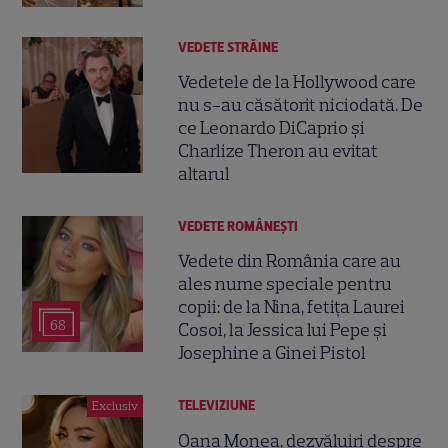
VEDETE STRĂINE
Vedetele de la Hollywood care
nu s-au căsătorit niciodată. De
ce Leonardo DiCaprio și
Charlize Theron au evitat
altarul
VEDETE ROMÂNEŞTI
Vedete din România care au
ales nume speciale pentru
copii: de la Nina, fetița Laurei
68
Cosoi, la Jessica lui Pepe și
Josephine a Ginei Pistol
TELEVIZIUNE
Exclusiv
Oana Monea, dezvăluiri despre