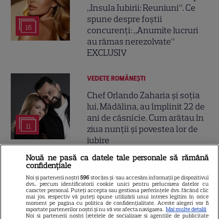
„Insula Iubirii: Reuniuni”. Ce
spune despre foștii
16
concurenți: „Anumite lucruri
au rămas nerezolvate”
EXCLUSIV
VEDETE ROMÂNEŞTI
Chef Orlando Zaharia și soția
lui, Mădălina, au împlinit 22 de
ani de căsnicie. Cum arătau în
11
ziua nunții și povestea lor de
iubire
Nouă ne pasă ca datele tale personale să rămână
confidențiale
VEDETE ROMÂNEŞTI
Noi și partenerii noștri
596
stocăm și/sau accesăm informații pe dispozitivul
Cine este Cosmin Curticăpean,
dvs., precum identificatorii cookie unici pentru prelucrarea datelor cu
caracter personal. Puteți accepta sau gestiona preferințele dvs. făcând clic
soțul Laurei Cosoi. Afaceri,
mai jos, respectiv vă puteți opune utilizării unui interes legitim în orice
moment pe pagina cu politica de confidențialitate. Aceste alegeri vor fi
vârstă și povestea de iubire
raportate partenerilor noștri și nu vă vor afecta navigarea.
Mai multe detalii
29
care durează de peste 10 ani
Noi si partenerii nostri (retelele de socializare si agentiile de publicitate