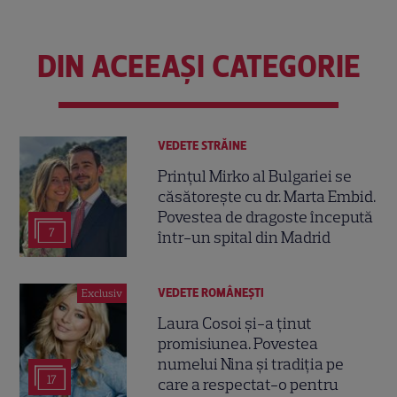
DIN ACEEAȘI CATEGORIE
VEDETE STRĂINE
Prințul Mirko al Bulgariei se
căsătorește cu dr. Marta Embid.
Povestea de dragoste începută
7
într-un spital din Madrid
VEDETE ROMÂNEŞTI
Exclusiv
Laura Cosoi și-a ținut
promisiunea. Povestea
numelui Nina și tradiția pe
17
care a respectat-o pentru