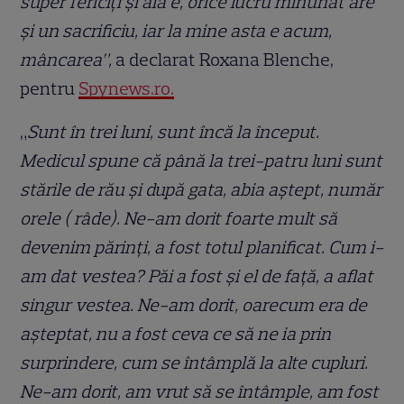
super fericiți și aia e, orice lucru minunat are
și un sacrificiu, iar la mine asta e acum,
mâncarea”,
a declarat Roxana Blenche,
pentru
Spynews.ro.
„
Sunt în trei luni, sunt încă la început.
Medicul spune că până la trei-patru luni sunt
stările de rău și după gata, abia aștept, număr
orele ( râde). Ne-am dorit foarte mult să
devenim părinți, a fost totul planificat. Cum i-
am dat vestea? Păi a fost și el de față, a aflat
singur vestea. Ne-am dorit, oarecum era de
așteptat, nu a fost ceva ce să ne ia prin
surprindere, cum se întâmplă la alte cupluri.
Ne-am dorit, am vrut să se întâmple, am fost