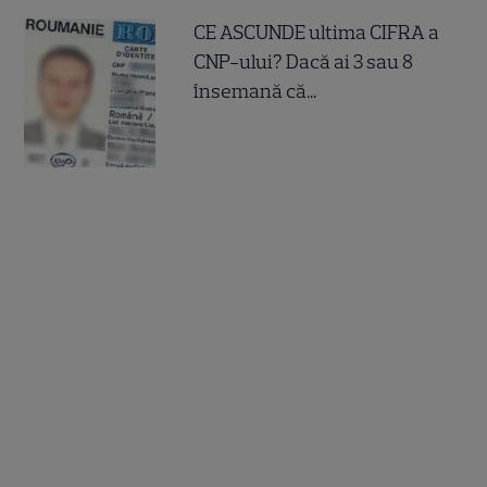
CE ASCUNDE ultima CIFRA a
CNP-ului? Dacă ai 3 sau 8
însemană că...