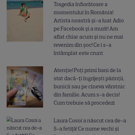
Tragedia înfiorătoare a
momentului în România!
Artista noastră și-a luat Adio
pe Facebook și a murit! Am
aflat chiar acum și nu ne mai
revenim din șoc! Ce i s-a
întâmplat este crunt
Atenție! Poți primi bani de la
stat dacă-ți îngrijești părinții,
bunicii sau pe cineva vârstnic
din familie. Acum s-a decis!
Cum trebuie să procedezi
Laura Cosoi a născut cea de-a
5-a fetiță! Ce nume vechi și