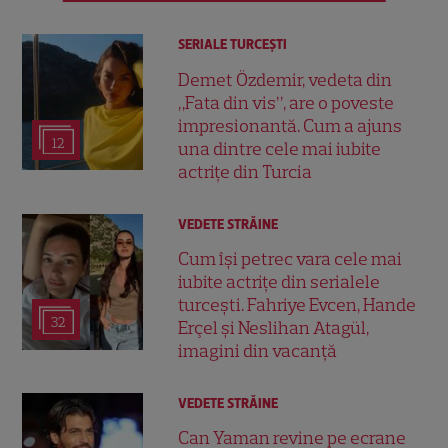
SERIALE TURCEŞTI
Demet Özdemir, vedeta din
„Fata din vis”, are o poveste
impresionantă. Cum a ajuns
12
una dintre cele mai iubite
actrițe din Turcia
VEDETE STRĂINE
Cum își petrec vara cele mai
iubite actrițe din serialele
turcești. Fahriye Evcen, Hande
32
Erçel și Neslihan Atagül,
imagini din vacanță
VEDETE STRĂINE
Can Yaman revine pe ecrane