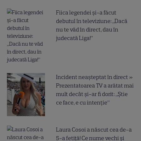
Fiica legendei și-a făcut
debutul în televiziune: „Dacă
nu te văd în direct, dau în
judecată Liga!”
Incident neașteptat în direct »
Prezentatoarea TV a arătat mai
mult decât și-ar fi dorit: „Știe
ce face, e cu intenție”
Laura Cosoi a născut cea de-a
5-a fetiță! Ce nume vechi și