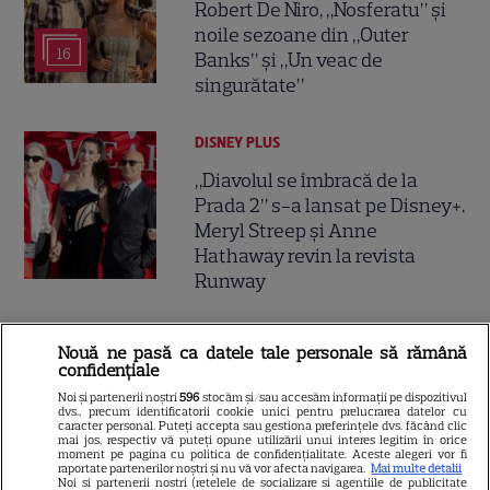
Robert De Niro, „Nosferatu” și
noile sezoane din „Outer
16
Banks” și „Un veac de
singurătate”
DISNEY PLUS
„Diavolul se îmbracă de la
Prada 2” s-a lansat pe Disney+.
Meryl Streep și Anne
Hathaway revin la revista
Runway
VEDETE STRĂINE
Nouă ne pasă ca datele tale personale să rămână
confidențiale
Tom Holland, decizie radicală
Noi și partenerii noștri
596
stocăm și/sau accesăm informații pe dispozitivul
pentru noul său film! Ce
dvs., precum identificatorii cookie unici pentru prelucrarea datelor cu
promisiune a făcut actorul
caracter personal. Puteți accepta sau gestiona preferințele dvs. făcând clic
mai jos, respectiv vă puteți opune utilizării unui interes legitim în orice
13
după momentele virale în care
moment pe pagina cu politica de confidențialitate. Aceste alegeri vor fi
raportate partenerilor noștri și nu vă vor afecta navigarea.
Mai multe detalii
a făcut senzație prin dans
Noi si partenerii nostri (retelele de socializare si agentiile de publicitate