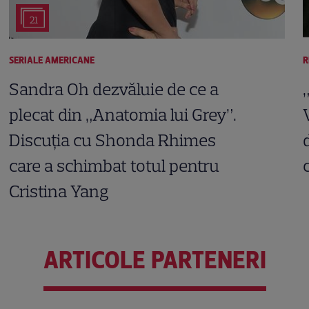
21
SERIALE AMERICANE
R
Sandra Oh dezvăluie de ce a
plecat din „Anatomia lui Grey”.
Discuția cu Shonda Rhimes
care a schimbat totul pentru
Cristina Yang
ARTICOLE PARTENERI