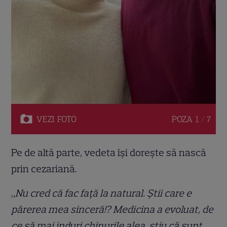
VEZI
FOTO
POZA
1 / 7
Pe de altă parte, vedeta își dorește să nască
prin cezariană.
„
Nu cred că fac față la natural. Știi care e
părerea mea sinceră!? Medicina a evoluat, de
ce să mai induri chinurile alea, știu că sunt