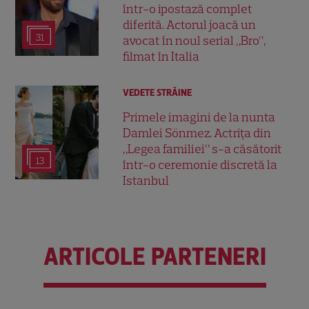
într-o ipostază complet
diferită. Actorul joacă un
31
avocat în noul serial „Bro”,
filmat în Italia
VEDETE STRĂINE
Primele imagini de la nunta
Damlei Sönmez. Actrița din
„Legea familiei” s-a căsătorit
13
într-o ceremonie discretă la
Istanbul
ARTICOLE PARTENERI