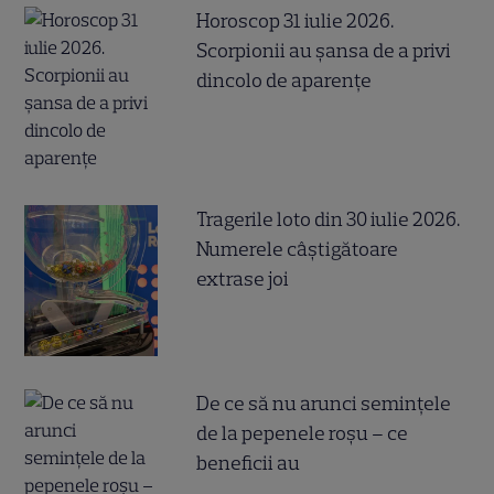
Horoscop 31 iulie 2026.
Scorpionii au șansa de a privi
dincolo de aparențe
Tragerile loto din 30 iulie 2026.
Numerele câştigătoare
extrase joi
De ce să nu arunci semințele
de la pepenele roșu – ce
beneficii au