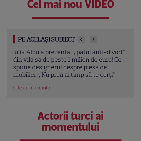
Cel mai nou VIDEO
PE ACELAȘI SUBIECT
vorț”
Teo Trandafir, despre viața după ce fiica
Tora 
 Ce
ei, Maia, a plecat de acasă: „Legătura
Dram
dintre noi nu ne-o ia nimeni”
schi
”
Citește mai multe
Citeș
Actorii turci ai
momentului