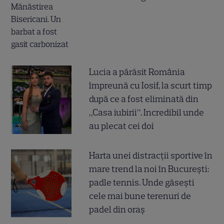
Lucia a părăsit România
împreună cu Iosif, la scurt timp
după ce a fost eliminată din
„Casa iubirii”. Incredibil unde
au plecat cei doi
Harta unei distracții sportive în
mare trend la noi în București:
padle tennis. Unde găsești
cele mai bune terenuri de
padel din oraș