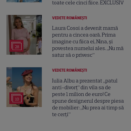
toate cele cinci fiice. EXCLUSIV
VEDETE ROMÂNEŞTI
Laura Cosoi a devenit mamă
pentru a cincea oară. Prima
imagine cu fiica ei, Nina, și
28
povestea numelui ales. „Nu mă
satur să o privesc”
VEDETE ROMÂNEŞTI
Iulia Albu a prezentat „patul
anti-divorț” din vila sa de
peste 1 milion de euro! Ce
10
spune designerul despre piesa
de mobilier: „Nu prea ai timp să
te cerți”