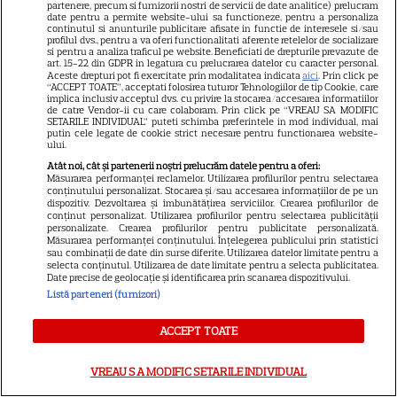
partenere, precum si furnizorii nostri de servicii de date analitice) prelucram
date pentru a permite website-ului sa functioneze, pentru a personaliza
continutul si anunturile publicitare afisate in functie de interesele si/sau
SKYSHOWTIME
profilul dvs., pentru a va oferi functionalitati aferente retelelor de socializare
si pentru a analiza traficul pe website. Beneficiati de drepturile prevazute de
art. 15-22 din GDPR in legatura cu prelucrarea datelor cu caracter personal.
Scarlett Johansson și Kristin
Aceste drepturi pot fi exercitate prin modalitatea indicata
aici
. Prin click pe
Scott Thomas, din nou mamă
“ACCEPT TOATE”, acceptati folosirea tuturor Tehnologiilor de tip Cookie, care
implica inclusiv acceptul dvs. cu privire la stocarea/accesarea informatiilor
și fiică pe ecran în „My
de catre Vendor-ii cu care colaboram. Prin click pe “VREAU SA MODIFIC
SETARILE INDIVIDUAL” puteti schimba preferintele in mod individual, mai
13
Mother's Wedding”. Când
putin cele legate de cookie strict necesare pentru functionarea website-
ului.
apare filmul pe SkyShowtime
Atât noi, cât și partenerii noștri prelucrăm datele pentru a oferi:
Măsurarea performanței reclamelor. Utilizarea profilurilor pentru selectarea
conținutului personalizat. Stocarea și/sau accesarea informațiilor de pe un
PRIME VIDEO
dispozitiv. Dezvoltarea și îmbunătățirea serviciilor. Crearea profilurilor de
conținut personalizat. Utilizarea profilurilor pentru selectarea publicității
Jamie Campbell Bower, starul
personalizate. Crearea profilurilor pentru publicitate personalizată.
Măsurarea performanței conținutului. Înțelegerea publicului prin statistici
din „Stranger Things”, intră în
sau combinații de date din surse diferite. Utilizarea datelor limitate pentru a
universul „Stăpânul Inelelor”.
selecta conținutul. Utilizarea de date limitate pentru a selecta publicitatea.
Date precise de geolocație și identificarea prin scanarea dispozitivului.
9
Ce rol legendar va interpreta în
Listă parteneri (furnizori)
sezonul 3
ACCEPT TOATE
NETFLIX
VREAU SA MODIFIC SETARILE INDIVIDUAL
„Palatul de Est”, noul fenomen