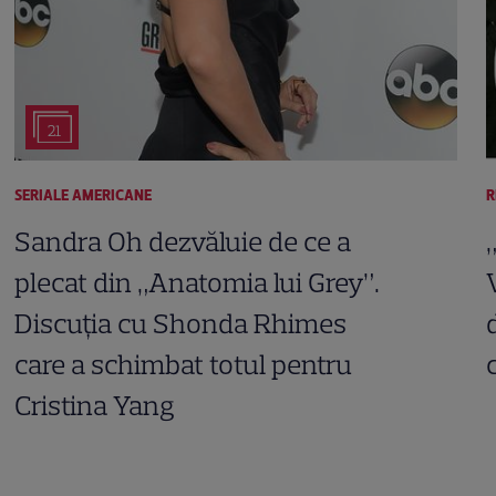
21
SERIALE AMERICANE
R
Sandra Oh dezvăluie de ce a
plecat din „Anatomia lui Grey”.
Discuția cu Shonda Rhimes
care a schimbat totul pentru
Cristina Yang