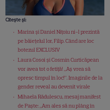
Citește și:
Marina și Daniel Nițoiu ni-l prezintă
pe băiețelul lor, Filip. Când are loc
botezul EXCLUSIV
Laura Cosoi și Cosmin Curticăpean
vor avea tot o fetiță! „Aș vrea să
opresc timpul în loc!”. Imaginile de la
gender reveal au devenit virale
Mihaela Rădulescu, mesaj manifest
de Paște: „Am ales să nu plâng în