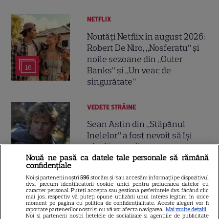
NETFLIX
Noutăți Netflix în august 2026:
Robert De Niro, „Nosferatu” și
noile sezoane din „Outer
16
Banks” și „Un veac de
singurătate”
VEDETE STRĂINE
Sean Astin din „Stăpânul
Inelelor” a fost nevoit să își
vândă casa din cauza
14
salariului mic: Câți bani a
Nouă ne pasă ca datele tale personale să rămână
confidențiale
primit de fapt
Noi și partenerii noștri
596
stocăm și/sau accesăm informații pe dispozitivul
dvs., precum identificatorii cookie unici pentru prelucrarea datelor cu
caracter personal. Puteți accepta sau gestiona preferințele dvs. făcând clic
VEDETE STRĂINE
mai jos, respectiv vă puteți opune utilizării unui interes legitim în orice
moment pe pagina cu politica de confidențialitate. Aceste alegeri vor fi
raportate partenerilor noștri și nu vă vor afecta navigarea.
Mai multe detalii
Elon Musk, atac la adresa
Noi si partenerii nostri (retelele de socializare si agentiile de publicitate