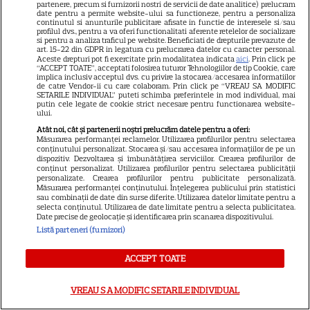
regizorului premiat cu Oscar
partenere, precum si furnizorii nostri de servicii de date analitice) prelucram
date pentru a permite website-ului sa functioneze, pentru a personaliza
care a realizat documentarul
continutul si anunturile publicitare afisate in functie de interesele si/sau
profilul dvs., pentru a va oferi functionalitati aferente retelelor de socializare
14
despre viața sa. Filmul are 232
si pentru a analiza traficul pe website. Beneficiati de drepturile prevazute de
art. 15-22 din GDPR in legatura cu prelucrarea datelor cu caracter personal.
de minute
Aceste drepturi pot fi exercitate prin modalitatea indicata
aici
. Prin click pe
“ACCEPT TOATE”, acceptati folosirea tuturor Tehnologiilor de tip Cookie, care
implica inclusiv acceptul dvs. cu privire la stocarea/accesarea informatiilor
de catre Vendor-ii cu care colaboram. Prin click pe “VREAU SA MODIFIC
VEDETE STRĂINE
SETARILE INDIVIDUAL” puteti schimba preferintele in mod individual, mai
putin cele legate de cookie strict necesare pentru functionarea website-
Marvel are un nou Black
ului.
Panther. David Jonsson preia
Atât noi, cât și partenerii noștri prelucrăm datele pentru a oferi:
Măsurarea performanței reclamelor. Utilizarea profilurilor pentru selectarea
moștenirea lui Chadwick
conținutului personalizat. Stocarea și/sau accesarea informațiilor de pe un
3
dispozitiv. Dezvoltarea și îmbunătățirea serviciilor. Crearea profilurilor de
Boseman
conținut personalizat. Utilizarea profilurilor pentru selectarea publicității
personalizate. Crearea profilurilor pentru publicitate personalizată.
Măsurarea performanței conținutului. Înțelegerea publicului prin statistici
sau combinații de date din surse diferite. Utilizarea datelor limitate pentru a
VEDETE STRĂINE
selecta conținutul. Utilizarea de date limitate pentru a selecta publicitatea.
Date precise de geolocație și identificarea prin scanarea dispozitivului.
Ryan Gosling este noul Ghost
Listă parteneri (furnizori)
Rider din Universul Marvel.
Anunțul făcut la Comic-Con i-
ACCEPT TOATE
7
a entuziasmat pe fani
VREAU SA MODIFIC SETARILE INDIVIDUAL