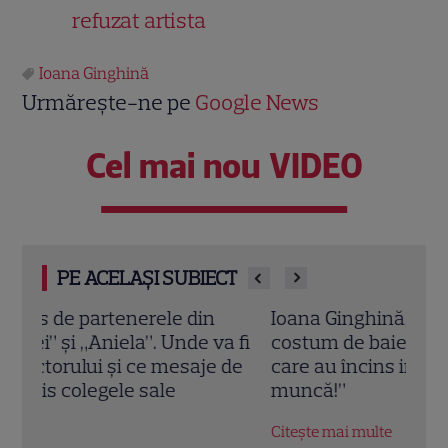
refuzat artista
Ioana Ginghină
Urmărește-ne pe
Google News
Cel mai nou VIDEO
PE ACELAȘI SUBIECT
Ioana Ginghină, apariție incendiară în
Ioan
 fi
costum de baie la 48 de ani! Imaginile
Imag
de
care au încins internetul: „Se numește
au d
muncă!”
înne
Citește mai multe
Citeș