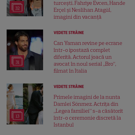
turcești. Fahriye Evcen, Hande
32
Erçel și Neslihan Atagül,
imagini din vacanță
VEDETE STRĂINE
Can Yaman revine pe ecrane
într-o ipostază complet
diferită. Actorul joacă un
31
avocat în noul serial „Bro”,
filmat în Italia
VEDETE STRĂINE
Primele imagini de la nunta
Damlei Sönmez. Actrița din
„Legea familiei” s-a căsătorit
13
într-o ceremonie discretă la
Istanbul