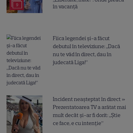
9
în vacanță
Fiica legendei și-a făcut
debutul în televiziune: „Dacă
nu te văd în direct, dau în
judecată Liga!”
Incident neașteptat în direct »
Prezentatoarea TV a arătat mai
mult decât și-ar fi dorit: „Știe
ce face, e cu intenție”