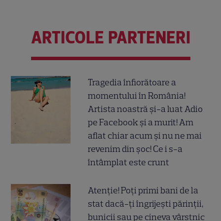
ARTICOLE PARTENERI
Tragedia înfiorătoare a
momentului în România!
Artista noastră și-a luat Adio
pe Facebook și a murit! Am
aflat chiar acum și nu ne mai
revenim din șoc! Ce i s-a
întâmplat este crunt
Atenție! Poți primi bani de la
stat dacă-ți îngrijești părinții,
bunicii sau pe cineva vârstnic