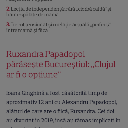
2
Lecția de independență: Fără „ciorbă caldă” și
haine spălate de mamă
3
Trecut tensionat și o relație actuală „perfectă”
între mamă și fiică
Ruxandra Papadopol
părăsește Bucureștiul: „Clujul
ar fi o opțiune”
Ioana Ginghină a fost căsătorită timp de
aproximativ 12 ani cu Alexandru Papadopol,
alături de care are o fiică, Ruxandra. Cei doi
au divorțat în 2019, însă au rămas implicați în