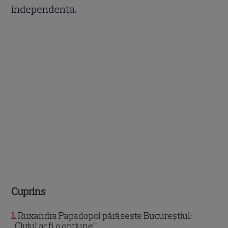
independența.
Cuprins
1
Ruxandra Papadopol părăsește Bucureștiul:
„Clujul ar fi o opțiune”