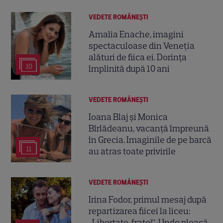
VEDETE ROMÂNEŞTI
Amalia Enache, imagini
spectaculoase din Veneția
alături de fiica ei. Dorința
10
împlinită după 10 ani
VEDETE ROMÂNEŞTI
Ioana Blaj și Monica
Bîrlădeanu, vacanță împreună
în Grecia. Imaginile de pe barcă
11
au atras toate privirile
VEDETE ROMÂNEŞTI
Irina Fodor, primul mesaj după
repartizarea fiicei la liceu:
„Libertate, frate!”. Unde pleacă