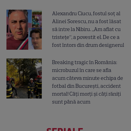
Alexandru Ciucu, fostul soț al
Alinei Sorescu, nu a fost lăsat
să intre la Nibiru. „Am aflat cu
tristețe”, a povestit el. De ce a
fost întors din drum designerul
Breaking tragic în România:
microbuzul în care se afla
acum câteva minute echipa de
fotbal din București, accident
mortal! Câți morți și câți răniți
sunt până acum