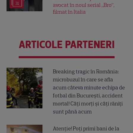
31
avocat în noul serial „Bro”,
filmat în Italia
ARTICOLE PARTENERI
Breaking tragic în România:
microbuzul în care se afla
acum câteva minute echipa de
fotbal din București, accident
mortal! Câți morți și câți răniți
sunt până acum
Atenție! Poți primi bani de la