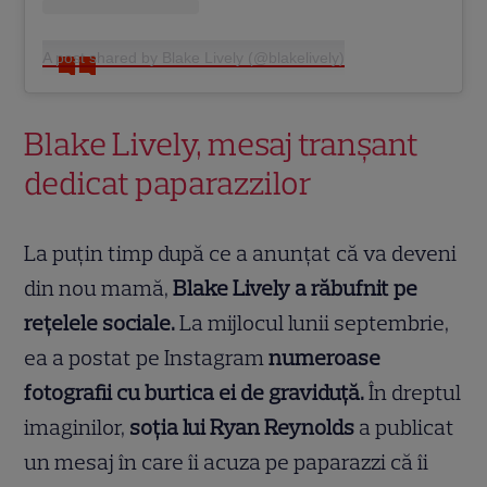
A post shared by Blake Lively (@blakelively)
Blake Lively, mesaj tranșant
dedicat paparazzilor
La puțin timp după ce a anunțat că va deveni
din nou mamă,
Blake Lively a răbufnit pe
rețelele sociale.
La mijlocul lunii septembrie,
ea
a postat pe Instagram
numeroase
fotografii cu burtica ei de graviduță.
În dreptul
imaginilor,
soția lui Ryan Reynolds
a publicat
un mesaj în care îi acuza pe paparazzi că îi