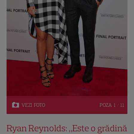
VEZI
FOTO
POZA
1 / 11
Ryan Reynolds: „Este o grădină