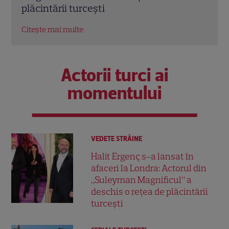
Josephine a Ginei Pistol
nere
Citește mai multe
Citeș
Actorii turci ai
momentului
VEDETE STRĂINE
Halit Ergenç s-a lansat în
afaceri la Londra: Actorul din
„Suleyman Magnificul” a
deschis o rețea de plăcintării
turcești