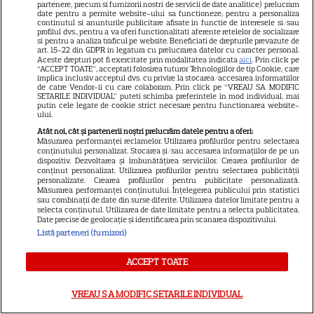
partenere, precum si furnizorii nostri de servicii de date analitice) prelucram
date pentru a permite website-ului sa functioneze, pentru a personaliza
continutul si anunturile publicitare afisate in functie de interesele si/sau
profilul dvs., pentru a va oferi functionalitati aferente retelelor de socializare
21
si pentru a analiza traficul pe website. Beneficiati de drepturile prevazute de
art. 15-22 din GDPR in legatura cu prelucrarea datelor cu caracter personal.
Aceste drepturi pot fi exercitate prin modalitatea indicata
aici
. Prin click pe
“ACCEPT TOATE”, acceptati folosirea tuturor Tehnologiilor de tip Cookie, care
SERIALE AMERICANE
R
implica inclusiv acceptul dvs. cu privire la stocarea/accesarea informatiilor
de catre Vendor-ii cu care colaboram. Prin click pe “VREAU SA MODIFIC
SETARILE INDIVIDUAL” puteti schimba preferintele in mod individual, mai
Sandra Oh dezvăluie de ce a
putin cele legate de cookie strict necesare pentru functionarea website-
ului.
plecat din „Anatomia lui Grey”.
Atât noi, cât și partenerii noștri prelucrăm datele pentru a oferi:
Măsurarea performanței reclamelor. Utilizarea profilurilor pentru selectarea
Discuția cu Shonda Rhimes
conținutului personalizat. Stocarea și/sau accesarea informațiilor de pe un
dispozitiv. Dezvoltarea și îmbunătățirea serviciilor. Crearea profilurilor de
conținut personalizat. Utilizarea profilurilor pentru selectarea publicității
care a schimbat totul pentru
personalizate. Crearea profilurilor pentru publicitate personalizată.
Măsurarea performanței conținutului. Înțelegerea publicului prin statistici
sau combinații de date din surse diferite. Utilizarea datelor limitate pentru a
Cristina Yang
selecta conținutul. Utilizarea de date limitate pentru a selecta publicitatea.
Date precise de geolocație și identificarea prin scanarea dispozitivului.
Listă parteneri (furnizori)
ACCEPT TOATE
ARTICOLE PARTENERI
VREAU SA MODIFIC SETARILE INDIVIDUAL