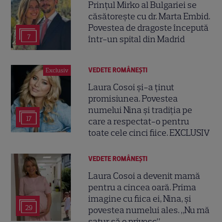
Prințul Mirko al Bulgariei se
căsătorește cu dr. Marta Embid.
Povestea de dragoste începută
7
într-un spital din Madrid
VEDETE ROMÂNEŞTI
Exclusiv
Laura Cosoi și-a ținut
promisiunea. Povestea
numelui Nina și tradiția pe
17
care a respectat-o pentru
toate cele cinci fiice. EXCLUSIV
VEDETE ROMÂNEŞTI
Laura Cosoi a devenit mamă
pentru a cincea oară. Prima
imagine cu fiica ei, Nina, și
29
povestea numelui ales. „Nu mă
satur să o privesc”