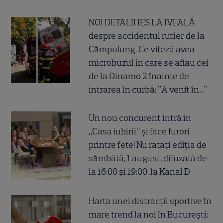
NOI DETALII IES LA IVEALĂ
despre accidentul rutier de la
Câmpulung. Ce viteză avea
microbuzul în care se aflau cei
de la Dinamo 2 înainte de
intrarea în curbă: "A venit în..."
Un nou concurent intră în
„Casa iubirii” și face furori
printre fete! Nu ratați ediția de
sâmbătă, 1 august, difuzată de
la 16:00 și 19:00, la Kanal D
Harta unei distracții sportive în
mare trend la noi în București: