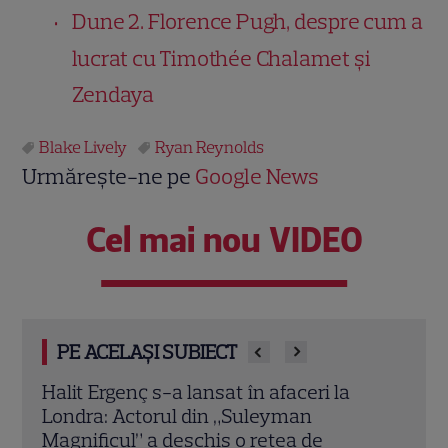
Dune 2. Florence Pugh, despre cum a
lucrat cu Timothée Chalamet și
Zendaya
Blake Lively
Ryan Reynolds
Urmărește-ne pe
Google News
Cel mai nou VIDEO
PE ACELAȘI SUBIECT
Vedete din România care au ales nume
Oana
speciale pentru copii: de la Nina, fetița
Iubi
Laurei Cosoi, la Jessica lui Pepe și
conc