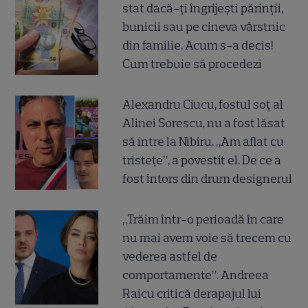
stat dacă-ți îngrijești părinții,
bunicii sau pe cineva vârstnic
din familie. Acum s-a decis!
Cum trebuie să procedezi
Alexandru Ciucu, fostul soț al
Alinei Sorescu, nu a fost lăsat
să intre la Nibiru. „Am aflat cu
tristețe”, a povestit el. De ce a
fost întors din drum designerul
„Trăim într-o perioadă în care
nu mai avem voie să trecem cu
vederea astfel de
comportamente”. Andreea
Raicu critică derapajul lui