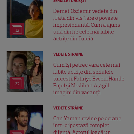
SERIALE TURCEŞTI
Demet Özdemir, vedeta din
„Fata din vis”, are o poveste
impresionantă. Cum a ajuns
12
una dintre cele mai iubite
actrițe din Turcia
VEDETE STRĂINE
Cum își petrec vara cele mai
iubite actrițe din serialele
turcești. Fahriye Evcen, Hande
32
Erçel și Neslihan Atagül,
imagini din vacanță
VEDETE STRĂINE
Can Yaman revine pe ecrane
într-o ipostază complet
diferită. Actorul joacă un