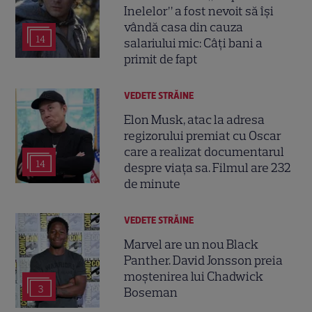
Inelelor” a fost nevoit să își
vândă casa din cauza
14
salariului mic: Câți bani a
primit de fapt
VEDETE STRĂINE
Elon Musk, atac la adresa
regizorului premiat cu Oscar
care a realizat documentarul
14
despre viața sa. Filmul are 232
de minute
VEDETE STRĂINE
Marvel are un nou Black
Panther. David Jonsson preia
moștenirea lui Chadwick
3
Boseman