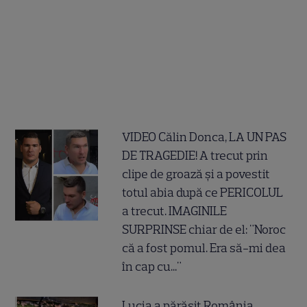
VIDEO Călin Donca, LA UN PAS
DE TRAGEDIE! A trecut prin
clipe de groază și a povestit
totul abia după ce PERICOLUL
a trecut. IMAGINILE
SURPRINSE chiar de el: "Noroc
că a fost pomul. Era să-mi dea
în cap cu..."
Lucia a părăsit România