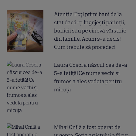
Atenție! Poți primi bani de la
stat dacă-ți îngrijești părinții,
bunicii sau pe cineva vârstnic
din familie. Acum s-a decis!
Cum trebuie să procedezi
Laura Cosoi a născut cea de-a
5-a fetiță! Ce nume vechi și
frumos a ales vedeta pentru
micuță
Mihai Onilă a fost operat de
urgență. Soția artistului a făcut