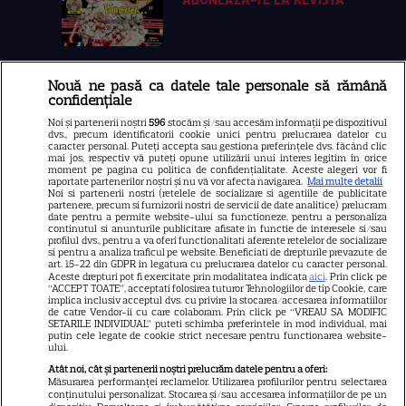
Nouă ne pasă ca datele tale personale să rămână
Libertatea
confidențiale
Libertatea pentru femei
Noi și partenerii noștri
596
stocăm și/sau accesăm informații pe dispozitivul
dvs., precum identificatorii cookie unici pentru prelucrarea datelor cu
GSP
caracter personal. Puteți accepta sau gestiona preferințele dvs. făcând clic
mai jos, respectiv vă puteți opune utilizării unui interes legitim în orice
Știri mondene
moment pe pagina cu politica de confidențialitate. Aceste alegeri vor fi
raportate partenerilor noștri și nu vă vor afecta navigarea.
Mai multe detalii
Noi si partenerii nostri (retelele de socializare si agentiile de publicitate
Avantaje
partenere, precum si furnizorii nostri de servicii de date analitice) prelucram
date pentru a permite website-ului sa functioneze, pentru a personaliza
Elle
continutul si anunturile publicitare afisate in functie de interesele si/sau
profilul dvs., pentru a va oferi functionalitati aferente retelelor de socializare
Unica
si pentru a analiza traficul pe website. Beneficiati de drepturile prevazute de
art. 15-22 din GDPR in legatura cu prelucrarea datelor cu caracter personal.
Aceste drepturi pot fi exercitate prin modalitatea indicata
Retete practice
aici
. Prin click pe
“ACCEPT TOATE”, acceptati folosirea tuturor Tehnologiilor de tip Cookie, care
implica inclusiv acceptul dvs. cu privire la stocarea/accesarea informatiilor
de catre Vendor-ii cu care colaboram. Prin click pe “VREAU SA MODIFIC
SETARILE INDIVIDUAL” puteti schimba preferintele in mod individual, mai
URMĂREȘTE-NE PE
putin cele legate de cookie strict necesare pentru functionarea website-
ului.
Atât noi, cât și partenerii noștri prelucrăm datele pentru a oferi:
Măsurarea performanței reclamelor. Utilizarea profilurilor pentru selectarea
conținutului personalizat. Stocarea și/sau accesarea informațiilor de pe un