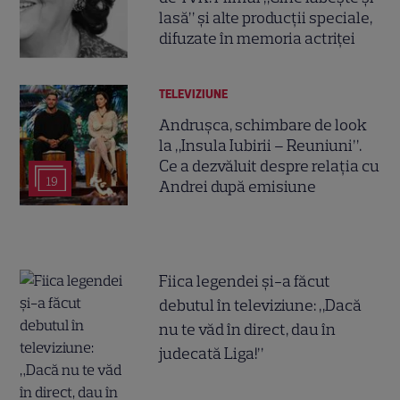
lasă” și alte producții speciale,
difuzate în memoria actriței
TELEVIZIUNE
Andrușca, schimbare de look
la „Insula Iubirii – Reuniuni”.
Ce a dezvăluit despre relația cu
19
Andrei după emisiune
Fiica legendei și-a făcut
debutul în televiziune: „Dacă
nu te văd în direct, dau în
judecată Liga!”