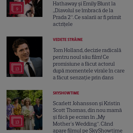
Hathaway și Emily Blunt la
9
„Diavolul se îmbracă de la
Prada 2”. Ce salarii ar fi primit
actrițele
VEDETE STRĂINE
Tom Holland, decizie radicală
pentru noul său film! Ce
promisiune a făcut actorul
13
după momentele virale în care
a făcut senzație prin dans
SKYSHOWTIME
Scarlett Johansson și Kristin
Scott Thomas, din nou mamă
și fiică pe ecran în „My
13
Mother's Wedding”. Când
apare filmul pe SkyShowtime