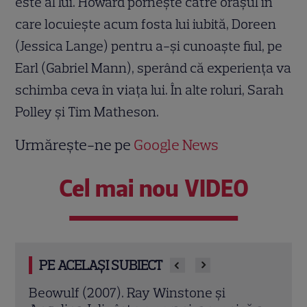
este al lui. Howard porneşte către oraşul în
care locuieşte acum fosta lui iubită, Doreen
(Jessica Lange) pentru a-şi cunoaşte fiul, pe
Earl (Gabriel Mann), sperând că experienţa va
schimba ceva în viaţa lui. În alte roluri, Sarah
Polley şi Tim Matheson.
Urmărește-ne pe
Google News
Cel mai nou VIDEO
PE ACELAȘI SUBIECT
Jack Ryan: Agentul din umbră (2014).
Avia