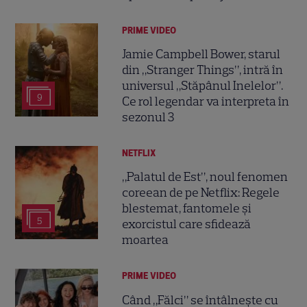
PRIME VIDEO
Jamie Campbell Bower, starul
din „Stranger Things”, intră în
universul „Stăpânul Inelelor”.
9
Ce rol legendar va interpreta în
sezonul 3
NETFLIX
„Palatul de Est”, noul fenomen
coreean de pe Netflix: Regele
blestemat, fantomele și
5
exorcistul care sfidează
moartea
PRIME VIDEO
Când „Fălci” se întâlnește cu