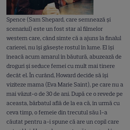
Spence (Sam Shepard, care semnează şi
scenariul) este un fost star al filmelor
western care, când simte că a ajuns la finalul
carierei, nu îşi găseşte rostul în lume. El îşi
îneacă acum amarul în băutură, abuzează de
droguri şi seduce femei cu mult mai tinere
decât el. În curând, Howard decide să îşi
viziteze mama (Eva Marie Saint), pe care nu a
mai văzut-o de 30 de ani. După ce o revede pe
aceasta, bărbatul află de la ea că, în urmă cu
ceva timp, o femeie din trecutul său l-a
căutat pentru a-i spune că are un copil care