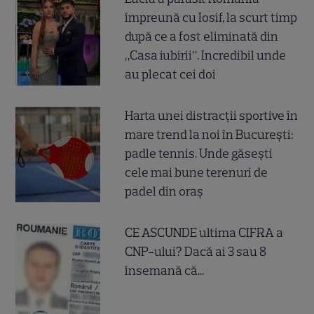
împreună cu Iosif, la scurt timp
după ce a fost eliminată din
„Casa iubirii”. Incredibil unde
au plecat cei doi
Harta unei distracții sportive în
mare trend la noi în București:
padle tennis. Unde găsești
cele mai bune terenuri de
padel din oraș
CE ASCUNDE ultima CIFRA a
CNP-ului? Dacă ai 3 sau 8
însemană că...