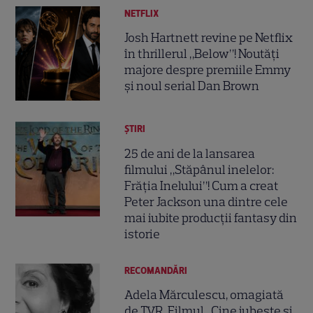
NETFLIX
Josh Hartnett revine pe Netflix
în thrillerul „Below”! Noutăți
majore despre premiile Emmy
și noul serial Dan Brown
ȘTIRI
25 de ani de la lansarea
filmului „Stăpânul inelelor:
Frăția Inelului”! Cum a creat
Peter Jackson una dintre cele
mai iubite producții fantasy din
istorie
RECOMANDĂRI
Adela Mărculescu, omagiată
de TVR. Filmul „Cine iubește și