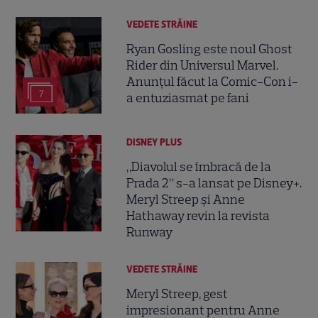
VEDETE STRĂINE
Ryan Gosling este noul Ghost
Rider din Universul Marvel.
Anunțul făcut la Comic-Con i-
7
a entuziasmat pe fani
DISNEY PLUS
„Diavolul se îmbracă de la
Prada 2” s-a lansat pe Disney+.
Meryl Streep și Anne
Hathaway revin la revista
Runway
VEDETE STRĂINE
Meryl Streep, gest
impresionant pentru Anne