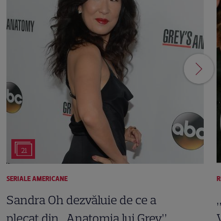
21
SERIALE AMERICANE
R
Sandra Oh dezvăluie de ce a
plecat din „Anatomia lui Grey”.