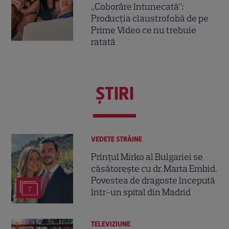
„Coborâre întunecată”:
Producția claustrofobă de pe
Prime Video ce nu trebuie
ratată
ŞTIRI
VEDETE STRĂINE
Prințul Mirko al Bulgariei se
căsătorește cu dr. Marta Embid.
Povestea de dragoste începută
7
într-un spital din Madrid
TELEVIZIUNE