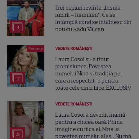
Trei cupluri revin la „Insula
Iubirii – Reuniuni”. Ce se
întâmplă când se întâlnesc din
4
nou cu Radu Vâlcan
VEDETE ROMÂNEŞTI
Exclusiv
Laura Cosoi și-a ținut
promisiunea. Povestea
numelui Nina și tradiția pe
17
care a respectat-o pentru
toate cele cinci fiice. EXCLUSIV
VEDETE ROMÂNEŞTI
Laura Cosoi a devenit mamă
pentru a cincea oară. Prima
imagine cu fiica ei, Nina, și
28
povestea numelui ales. „Nu mă