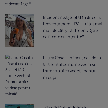
Incident neașteptat în direct »
Prezentatoarea TV a arătat mai
mult decât și-ar fi dorit: „Știe
ce face, e cu intenție”
Laura Cosoi a născut cea de-a
5-a fetiță! Ce nume vechi și
frumos a ales vedeta pentru
micuță
Tragedia înfiorătoare a