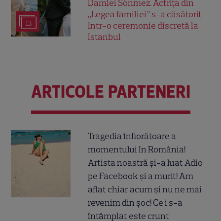
Damlei Sönmez. Actrița din
„Legea familiei” s-a căsătorit
13
într-o ceremonie discretă la
Istanbul
ARTICOLE PARTENERI
Tragedia înfiorătoare a
momentului în România!
Artista noastră și-a luat Adio
pe Facebook și a murit! Am
aflat chiar acum și nu ne mai
revenim din șoc! Ce i s-a
întâmplat este crunt