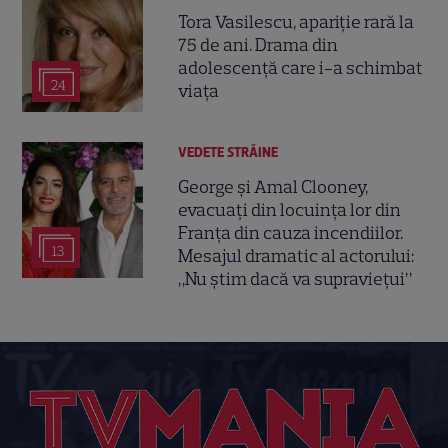
Tora Vasilescu, apariție rară la
75 de ani. Drama din
adolescență care i-a schimbat
24
viața
VEDETE STRĂINE
George și Amal Clooney,
evacuați din locuința lor din
Franța din cauza incendiilor.
13
Mesajul dramatic al actorului:
„Nu știm dacă va supraviețui”