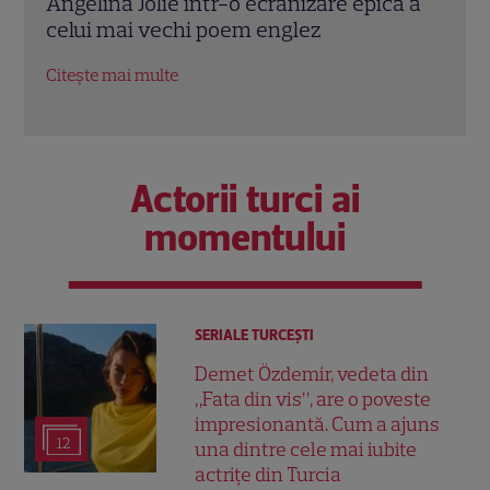
ă a
Chris Pine și Kevin Costner, într-o cursă
lui 
contra cronometru pentru salvarea
de î
economiei americane
Citeș
Citește mai multe
Actorii turci ai
momentului
SERIALE TURCEŞTI
Demet Özdemir, vedeta din
„Fata din vis”, are o poveste
impresionantă. Cum a ajuns
12
una dintre cele mai iubite
actrițe din Turcia