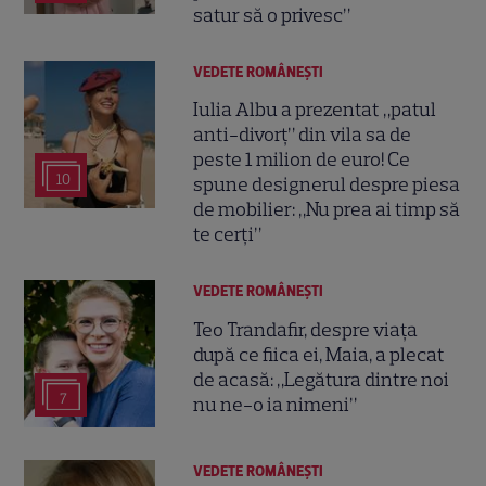
satur să o privesc”
VEDETE ROMÂNEŞTI
Iulia Albu a prezentat „patul
anti-divorț” din vila sa de
peste 1 milion de euro! Ce
10
spune designerul despre piesa
de mobilier: „Nu prea ai timp să
te cerți”
VEDETE ROMÂNEŞTI
Teo Trandafir, despre viața
după ce fiica ei, Maia, a plecat
de acasă: „Legătura dintre noi
7
nu ne-o ia nimeni”
VEDETE ROMÂNEŞTI