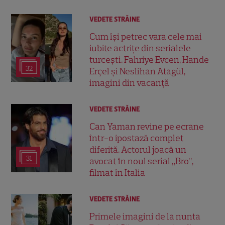
VEDETE STRĂINE
Cum își petrec vara cele mai
iubite actrițe din serialele
turcești. Fahriye Evcen, Hande
32
Erçel și Neslihan Atagül,
imagini din vacanță
VEDETE STRĂINE
Can Yaman revine pe ecrane
într-o ipostază complet
diferită. Actorul joacă un
31
avocat în noul serial „Bro”,
filmat în Italia
VEDETE STRĂINE
Primele imagini de la nunta