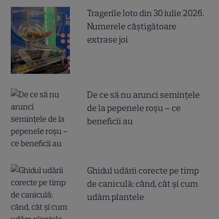
Tragerile loto din 30 iulie 2026.
Numerele câştigătoare
extrase joi
De ce să nu arunci semințele
de la pepenele roșu – ce
beneficii au
Ghidul udării corecte pe timp
de caniculă: când, cât şi cum
udăm plantele