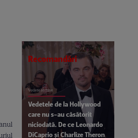
Recomandări
Vedete străine
Vedetele de la Hollywood
care nu s-au căsătorit
anul
niciodată. De ce Leonardo
DiCaprio și Charlize Theron
uriul