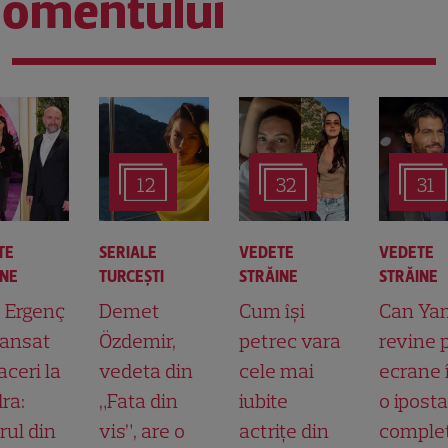
omentului
12
32
31
TE
SERIALE
VEDETE
VEDETE
INE
TURCEŞTI
STRĂINE
STRĂINE
t Ergenç
Demet
Cum își
Can Ya
lansat
Özdemir,
petrec vara
revine 
aceri la
vedeta din
cele mai
ecrane 
ra:
„Fata din
iubite
o ipost
rul din
vis”, are o
actrițe din
comple