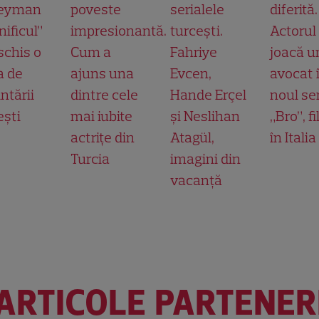
leyman
poveste
serialele
diferită.
ificul”
impresionantă.
turcești.
Actorul
schis o
Cum a
Fahriye
joacă u
a de
ajuns una
Evcen,
avocat 
ntării
dintre cele
Hande Erçel
noul ser
ești
mai iubite
și Neslihan
„Bro”, f
actrițe din
Atagül,
în Italia
Turcia
imagini din
vacanță
ARTICOLE PARTENER