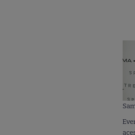
Sam
Eve
aces