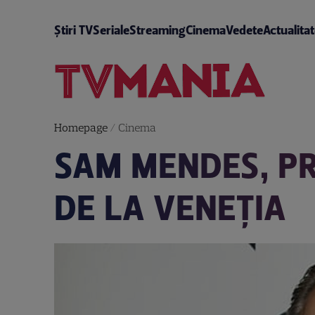
Știri TV
Seriale
Streaming
Cinema
Vedete
Actualita
Homepage
/
Cinema
SAM MENDES, PR
DE LA VENEŢIA