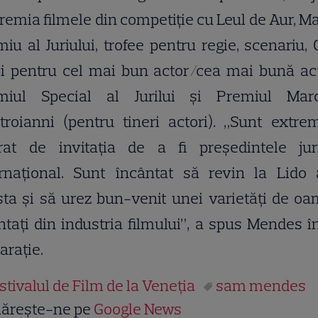
remia filmele din competiţie cu Leul de Aur, M
iu al Juriului, trofee pentru regie, scenariu,
i pentru cel mai bun actor/cea mai bună act
miul Special al Jurilui şi Premiul Marc
troianni (pentru tineri actori). „Sunt extre
rat de invitaţia de a fi preşedintele juri
ernaţional. Sunt încântat să revin la Lido 
ta şi să urez bun-venit unei varietăţi de o
ntaţi din industria filmului”, a spus Mendes î
araţie.
stivalul de Film de la Veneția
sam mendes
ărește-ne pe
Google News