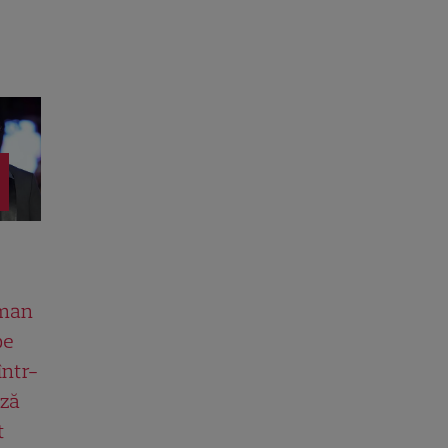
man
pe
într-
ază
t