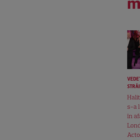
m
VEDE
STRĂ
Hali
s-a 
în af
Lond
Acto