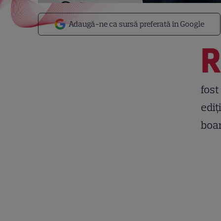
Adaugă-ne ca sursă preferată în Google
fost
ediţ
boa