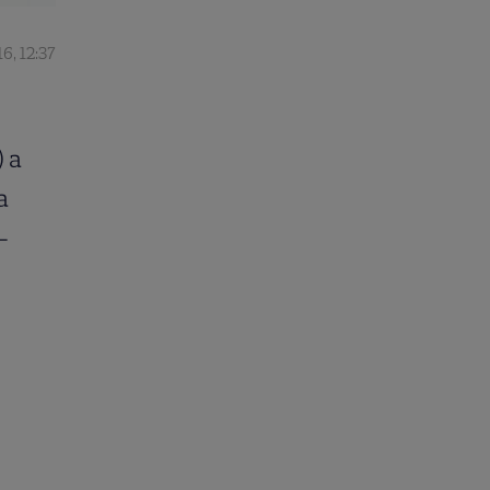
16, 12:37
) a
a
-