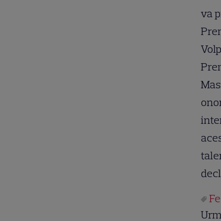
va p
Prem
Volp
Pre
Mas
ono
int
aces
tale
decl
Fe
Urm