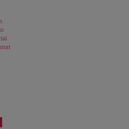
n
în
ial
ilmat
I