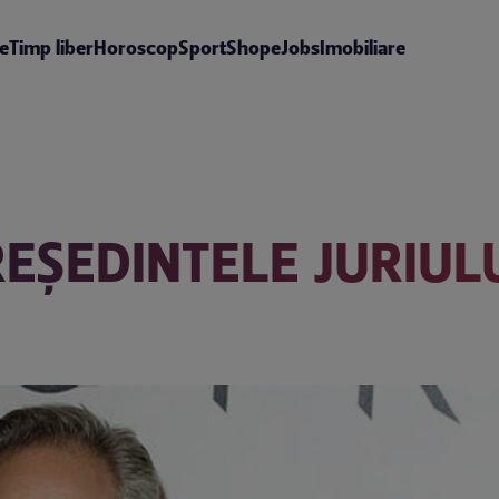
te
Timp liber
Horoscop
Sport
Shop
eJobs
Imobiliare
EŞEDINTELE JURIULU