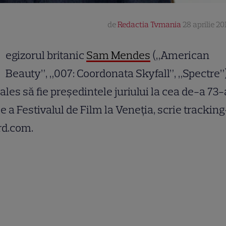
de
Redactia Tvmania
28 aprilie 20
R
egizorul britanic
Sam Mendes
(„American
Beauty”, „007: Coordonata Skyfall”, „Spectre”
 ales să fie preşedintele juriului la cea de-a 73-
ie a Festivalul de Film la Veneţia, scrie tracking
rd.com.