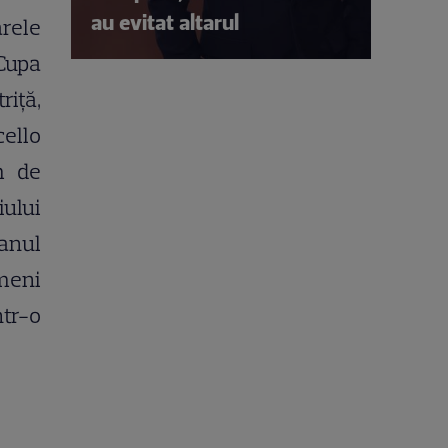
au evitat altarul
arele
 Cupa
riţă,
ello
m de
ului
anul
ameni
ntr-o