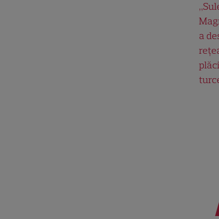
„Su
Magn
a de
rețe
plăci
turc