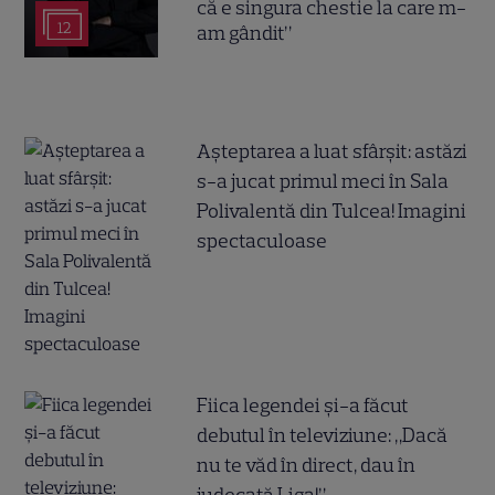
că e singura chestie la care m-
12
am gândit”
Așteptarea a luat sfârșit: astăzi
s-a jucat primul meci în Sala
Polivalentă din Tulcea! Imagini
spectaculoase
Fiica legendei și-a făcut
debutul în televiziune: „Dacă
nu te văd în direct, dau în
judecată Liga!”