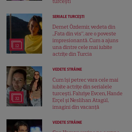
turcești
SERIALE TURCEŞTI
Demet Özdemir, vedeta din
„Fata din vis”, are o poveste
impresionantă. Cum a ajuns
12
una dintre cele mai iubite
actrițe din Turcia
VEDETE STRĂINE
Cum își petrec vara cele mai
iubite actrițe din serialele
turcești. Fahriye Evcen, Hande
32
Erçel și Neslihan Atagül,
imagini din vacanță
VEDETE STRĂINE