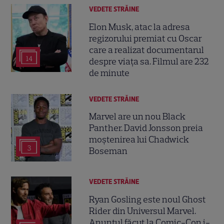
VEDETE STRĂINE
Elon Musk, atac la adresa
regizorului premiat cu Oscar
care a realizat documentarul
14
despre viața sa. Filmul are 232
de minute
VEDETE STRĂINE
Marvel are un nou Black
Panther. David Jonsson preia
moștenirea lui Chadwick
3
Boseman
VEDETE STRĂINE
Ryan Gosling este noul Ghost
Rider din Universul Marvel.
Anunțul făcut la Comic-Con i-