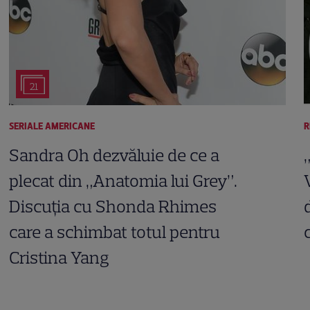
21
SERIALE AMERICANE
R
Sandra Oh dezvăluie de ce a
plecat din „Anatomia lui Grey”.
Discuția cu Shonda Rhimes
care a schimbat totul pentru
Cristina Yang