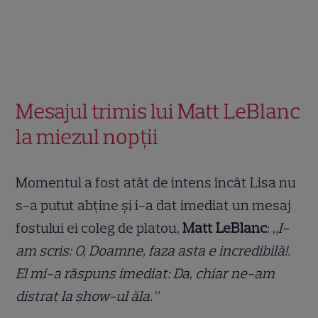
Mesajul trimis lui Matt LeBlanc
la miezul nopții
Momentul a fost atât de intens încât Lisa nu
s-a putut abține și i-a dat imediat un mesaj
fostului ei coleg de platou,
Matt LeBlanc
:
„I-
am scris: O, Doamne, faza asta e incredibilă!.
El mi-a răspuns imediat: Da, chiar ne-am
distrat la show-ul ăla.”