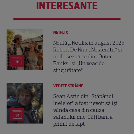
INTERESANTE
NETFLIX
Noutăți Netflix în august 2026:
Robert De Niro, „Nosferatu” și
noile sezoane din „Outer
16
Banks” și „Un veac de
singurătate”
VEDETE STRĂINE
Sean Astin din „Stăpânul
Inelelor” a fost nevoit să își
vândă casa din cauza
14
salariului mic: Câți bani a
primit de fapt