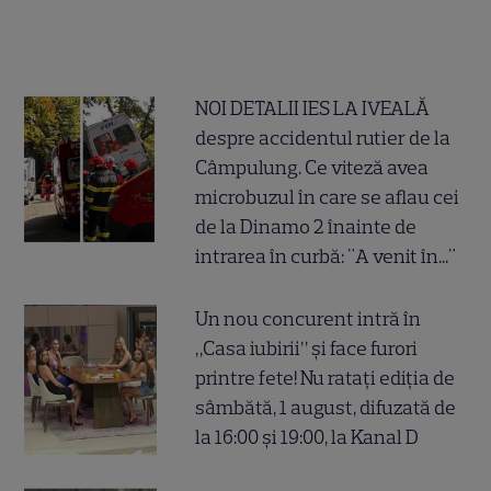
NOI DETALII IES LA IVEALĂ
despre accidentul rutier de la
Câmpulung. Ce viteză avea
microbuzul în care se aflau cei
de la Dinamo 2 înainte de
intrarea în curbă: "A venit în..."
Un nou concurent intră în
„Casa iubirii” și face furori
printre fete! Nu ratați ediția de
sâmbătă, 1 august, difuzată de
la 16:00 și 19:00, la Kanal D