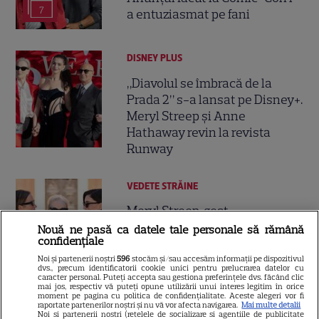
7
a entuziasmat pe fani
DISNEY PLUS
„Diavolul se îmbracă de la
Prada 2” s-a lansat pe Disney+.
Meryl Streep și Anne
Hathaway revin la revista
Runway
VEDETE STRĂINE
Meryl Streep, gest
impresionant pentru Anne
Nouă ne pasă ca datele tale personale să rămână
confidențiale
Hathaway și Emily Blunt la
9
„Diavolul se îmbracă de la
Noi și partenerii noștri
596
stocăm și/sau accesăm informații pe dispozitivul
dvs., precum identificatorii cookie unici pentru prelucrarea datelor cu
Prada 2”. Ce salarii ar fi primit
caracter personal. Puteți accepta sau gestiona preferințele dvs. făcând clic
mai jos, respectiv vă puteți opune utilizării unui interes legitim în orice
actrițele
moment pe pagina cu politica de confidențialitate. Aceste alegeri vor fi
raportate partenerilor noștri și nu vă vor afecta navigarea.
Mai multe detalii
Noi si partenerii nostri (retelele de socializare si agentiile de publicitate