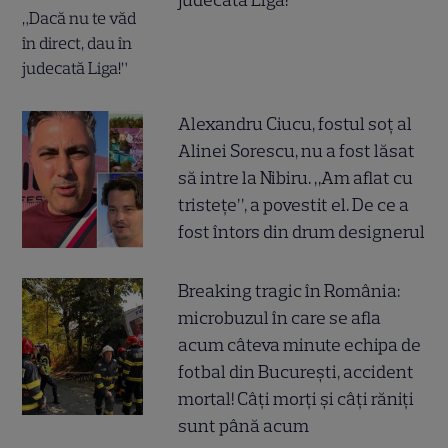
Alexandru Ciucu, fostul soț al
Alinei Sorescu, nu a fost lăsat
să intre la Nibiru. „Am aflat cu
tristețe”, a povestit el. De ce a
fost întors din drum designerul
Breaking tragic în România:
microbuzul în care se afla
acum câteva minute echipa de
fotbal din București, accident
mortal! Câți morți și câți răniți
sunt până acum