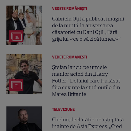
VEDETE ROMÂNEŞTI
Gabriela Oțil a publicat imagini
de la nuntă, la aniversarea
căsătoriei cu Dani Oțil: „Fără
36
grija lui «ce o să zică lumea»”
VEDETE ROMÂNEŞTI
Ștefan Iancu, pe urmele
marilor actori din „Harry
Potter”. Detaliul care l-a lăsat
21
fără cuvinte la studiourile din
Marea Britanie
TELEVIZIUNE
Cheloo, declarație neașteptată
înainte de Asia Express: „Cred