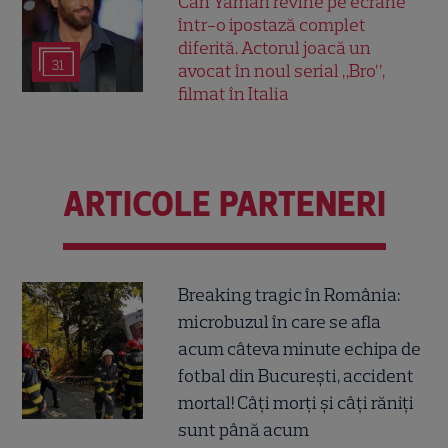
Can Yaman revine pe ecrane
într-o ipostază complet
diferită. Actorul joacă un
31
avocat în noul serial „Bro”,
filmat în Italia
ARTICOLE PARTENERI
Breaking tragic în România:
microbuzul în care se afla
acum câteva minute echipa de
fotbal din București, accident
mortal! Câți morți și câți răniți
sunt până acum