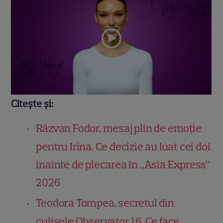
Citește și:
Răzvan Fodor, mesaj plin de emoție
pentru Irina. Ce decizie au luat cei doi
înainte de plecarea în „Asia Express”
2026
Teodora Tompea, secretul din
culisele Observator 16. Ce face