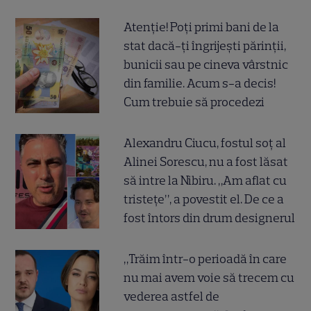
Atenție! Poți primi bani de la
stat dacă-ți îngrijești părinții,
bunicii sau pe cineva vârstnic
din familie. Acum s-a decis!
Cum trebuie să procedezi
Alexandru Ciucu, fostul soț al
Alinei Sorescu, nu a fost lăsat
să intre la Nibiru. „Am aflat cu
tristețe”, a povestit el. De ce a
fost întors din drum designerul
„Trăim într-o perioadă în care
nu mai avem voie să trecem cu
vederea astfel de