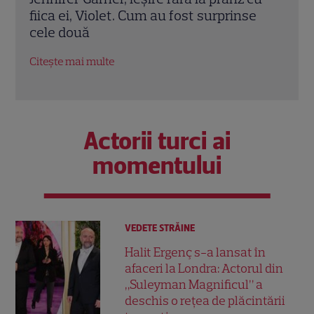
e
Turcia, a murit la 37 de ani. Bucătarul a
cu d
fost găsit fără viață în locuința sa
înce
Citește mai multe
Citeș
Actorii turci ai
momentului
VEDETE STRĂINE
Halit Ergenç s-a lansat în
afaceri la Londra: Actorul din
„Suleyman Magnificul” a
deschis o rețea de plăcintării