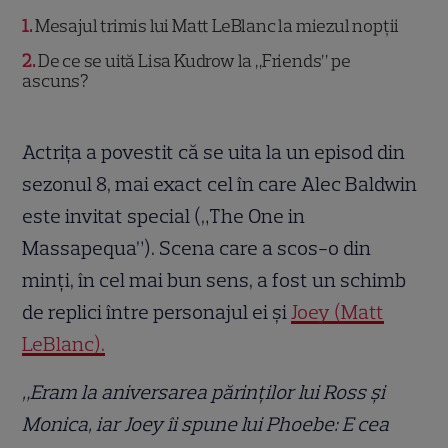
1
Mesajul trimis lui Matt LeBlanc la miezul nopții
2
De ce se uită Lisa Kudrow la „Friends” pe
ascuns?
Actrița a povestit că se uita la un episod din
sezonul 8, mai exact cel în care Alec Baldwin
este invitat special („The One in
Massapequa”). Scena care a scos-o din
minți, în cel mai bun sens, a fost un schimb
de replici între personajul ei și
Joey (Matt
LeBlanc).
„Eram la aniversarea părinților lui Ross și
Monica, iar Joey îi spune lui Phoebe: E cea