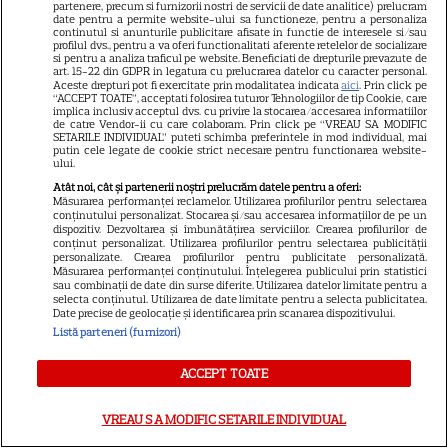
partenere, precum si furnizorii nostri de servicii de date analitice) prelucram
VEDETE STRĂINE
date pentru a permite website-ului sa functioneze, pentru a personaliza
continutul si anunturile publicitare afisate in functie de interesele si/sau
profilul dvs., pentru a va oferi functionalitati aferente retelelor de socializare
Tom Holland, decizie radicală
si pentru a analiza traficul pe website. Beneficiati de drepturile prevazute de
pentru noul său film! Ce
art. 15-22 din GDPR in legatura cu prelucrarea datelor cu caracter personal.
Aceste drepturi pot fi exercitate prin modalitatea indicata
aici
. Prin click pe
promisiune a făcut actorul
“ACCEPT TOATE”, acceptati folosirea tuturor Tehnologiilor de tip Cookie, care
implica inclusiv acceptul dvs. cu privire la stocarea/accesarea informatiilor
13
după momentele virale în care
de catre Vendor-ii cu care colaboram. Prin click pe “VREAU SA MODIFIC
SETARILE INDIVIDUAL” puteti schimba preferintele in mod individual, mai
a făcut senzație prin dans
putin cele legate de cookie strict necesare pentru functionarea website-
ului.
Atât noi, cât și partenerii noștri prelucrăm datele pentru a oferi:
SKYSHOWTIME
Măsurarea performanței reclamelor. Utilizarea profilurilor pentru selectarea
conținutului personalizat. Stocarea și/sau accesarea informațiilor de pe un
Scarlett Johansson și Kristin
dispozitiv. Dezvoltarea și îmbunătățirea serviciilor. Crearea profilurilor de
conținut personalizat. Utilizarea profilurilor pentru selectarea publicității
Scott Thomas, din nou mamă
personalizate. Crearea profilurilor pentru publicitate personalizată.
Măsurarea performanței conținutului. Înțelegerea publicului prin statistici
și fiică pe ecran în „My
sau combinații de date din surse diferite. Utilizarea datelor limitate pentru a
13
Mother's Wedding”. Când
selecta conținutul. Utilizarea de date limitate pentru a selecta publicitatea.
Date precise de geolocație și identificarea prin scanarea dispozitivului.
apare filmul pe SkyShowtime
Listă parteneri (furnizori)
PRIME VIDEO
ACCEPT TOATE
Jamie Campbell Bower, starul
VREAU SA MODIFIC SETARILE INDIVIDUAL
din „Stranger Things”, intră în