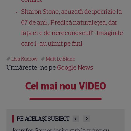
Sharon Stone, acuzată de ipocrizie la
67 de ani: „Predică naturalețea, dar
fața ei e de nerecunoscut!”. Imaginile
care i-au uimit pe fani
Lisa Kudrow
Matt Le Blanc
Urmărește-ne pe
Google News
Cel mai nou VIDEO
PE ACELAȘI SUBIECT
cu
Eren Kasikci, fost câștigător MasterChef
Prin