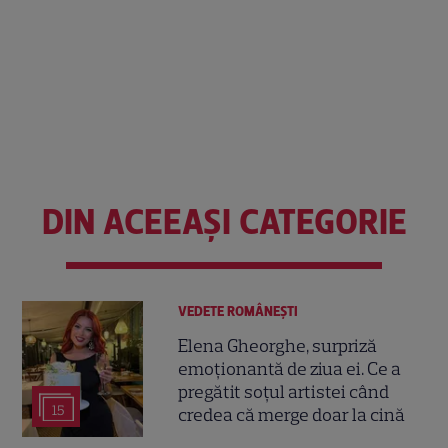
DIN ACEEAȘI CATEGORIE
VEDETE ROMÂNEŞTI
Elena Gheorghe, surpriză
emoționantă de ziua ei. Ce a
pregătit soțul artistei când
15
credea că merge doar la cină