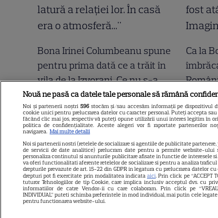
Bona Irinei Columbeanu spune
Ca la B
pentru prima dată ce a trăit în
îmbrăc
vila de la Izvorani. Ce nu s-a
Românie
văzut niciodată la TV: ”Eu am
președi
Nouă ne pasă ca datele tale personale să rămână confiden
Noi și partenerii noștri
596
stocăm și/sau accesăm informații pe dispozitivul dvs
cunoscut o altă latură a relației
Nicioda
cookie unici pentru prelucrarea datelor cu caracter personal. Puteți accepta sau 
făcând clic mai jos, respectiv vă puteți opune utilizării unui interes legitim în
lor. În casă era o atmosferă..."
îndrăzn
politica de confidențialitate. Aceste alegeri vor fi raportate partenerilor n
navigarea.
Mai multe detalii
moment
Noi si partenerii nostri (retelele de socializare si agentiile de publicitate partenere,
de servicii de date analitice) prelucram date pentru a permite website-ului 
personaliza continutul si anunturile publicitare afisate in functie de interesele si/
va oferi functionalitati aferente retelelor de socializare si pentru a analiza traficu
drepturile prevazute de art. 15-22 din GDPR in legatura cu prelucrarea datelor cu
drepturi pot fi exercitate prin modalitatea indicata
aici
. Prin click pe “ACCEPT T
tuturor Tehnologiilor de tip Cookie, care implica inclusiv acceptul dvs. cu pri
informatiilor de catre Vendor-ii cu care colaboram. Prin click pe “VR
INDIVIDUAL” puteti schimba preferintele in mod individual, mai putin cele legate
pentru functionarea website-ului.