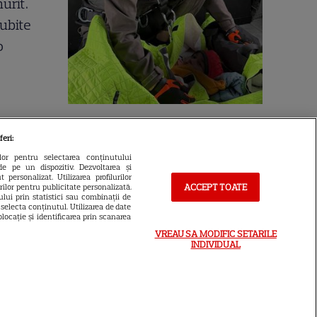
urit.
iubite
o
Cine este eroul Mihail Soare,
feri:
salvatorul lui Alexandru,
ilor pentru selectarea conținutului
de pe un dispozitiv. Dezvoltarea și
micuțul de 5 ani dispărut 3 zile
 personalizat. Utilizarea profilurilor
ACCEPT TOATE
urilor pentru publicitate personalizată.
în pădure. Ce spune despre
lui prin statistici sau combinații de
a selecta conținutul. Utilizarea de date
copiii lui
locație și identificarea prin scanarea
VREAU SA MODIFIC SETARILE
INDIVIDUAL