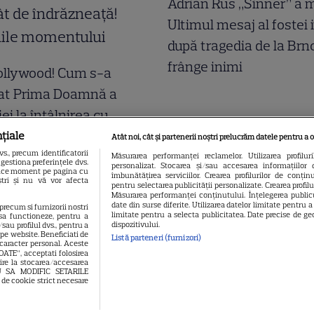
Adrian Rus „Sinner” a m
Ultimul mesaj al fostei 
după tragedia de la Brn
frânge inimi
ollywood! Cum s-a
at Prima Doamnă a
i la întâlnirea cu
nta Indiei la București.
țiale
Atât noi, cât și partenerii noștri prelucrăm datele pentru a o
., precum identificatorii
tă nu a fost atât de
Măsurarea performanței reclamelor. Utilizarea profilur
gestiona preferințele dvs.
personalizat. Stocarea și/sau accesarea informațiilor 
 orice moment pe pagina cu
eață! Imaginile
îmbunătățirea serviciilor. Crearea profilurilor de conținut
oștri și nu vă vor afecta
pentru selectarea publicității personalizate. Crearea profil
Măsurarea performanței conținutului. Înțelegerea publicu
ului
date din surse diferite. Utilizarea datelor limitate pentru 
 precum si furnizorii nostri
limitate pentru a selecta publicitatea. Date precise de geo
sa functioneze, pentru a
dispozitivului.
sau profilul dvs., pentru a
l pe website. Beneficiati de
Listă parteneri (furnizori)
 caracter personal. Aceste
OATE”, acceptati folosirea
vire la stocarea/accesarea
EAU SA MODIFIC SETARILE
 de cookie strict necesare