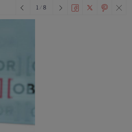
1
/
8