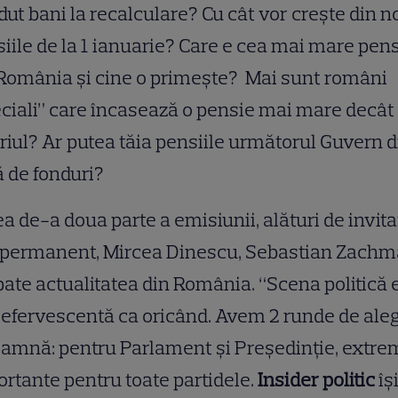
dut bani la recalculare? Cu cât vor crește din n
iile de la 1 ianuarie? Care e cea mai mare pen
România și cine o primește? Mai sunt români
ciali” care încasează o pensie mai mare decât
riul? Ar putea tăia pensiile următorul Guvern d
ă de fonduri?
ea de-a doua parte a emisiunii, alături de invita
 permanent, Mircea Dinescu, Sebastian Zach
ate actualitatea din România. “Scena politică 
efervescentă ca oricând. Avem 2 runde de aleg
oamnă: pentru Parlament și Președinție, extre
rtante pentru toate partidele.
Insider politic
îș