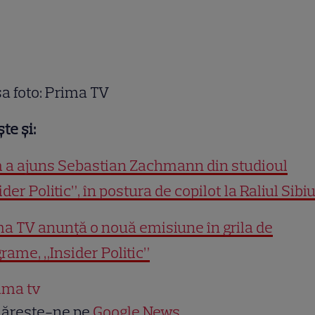
a foto: Prima TV
ște și:
 a ajuns Sebastian Zachmann din studioul
ider Politic”, în postura de copilot la Raliul Sibiu
a TV anunță o nouă emisiune în grila de
rame, „Insider Politic”
ima tv
ărește-ne pe
Google News