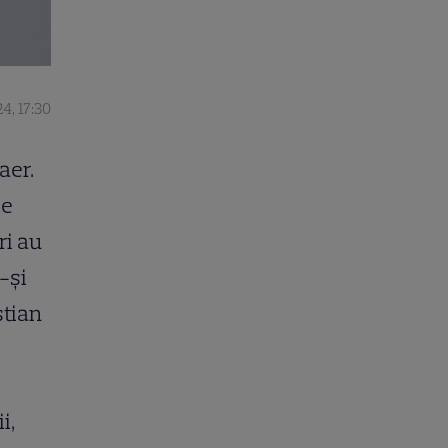
4, 17:30
aer.
le
ri au
-și
stian
i,