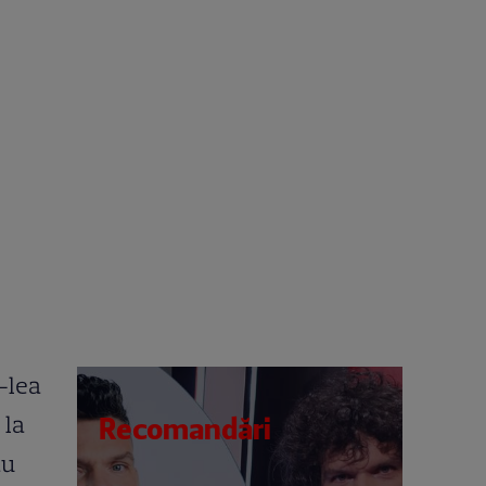
I-lea
 la
Recomandări
au