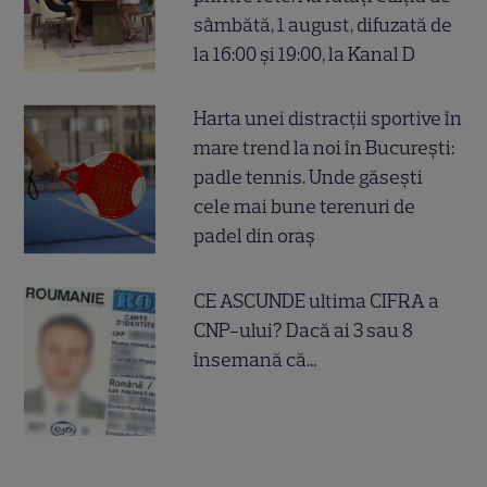
sâmbătă, 1 august, difuzată de
la 16:00 și 19:00, la Kanal D
Harta unei distracții sportive în
mare trend la noi în București:
padle tennis. Unde găsești
cele mai bune terenuri de
padel din oraș
CE ASCUNDE ultima CIFRA a
CNP-ului? Dacă ai 3 sau 8
însemană că...