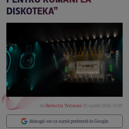
DISKOTEKA”
de
Redactia Tvmania
25 aprilie 2019, 10:35
Adaugă-ne ca sursă preferată în Google