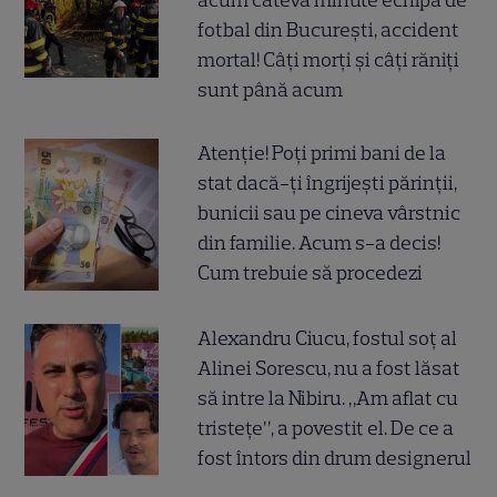
acum câteva minute echipa de
fotbal din București, accident
mortal! Câți morți și câți răniți
sunt până acum
Atenție! Poți primi bani de la
stat dacă-ți îngrijești părinții,
bunicii sau pe cineva vârstnic
din familie. Acum s-a decis!
Cum trebuie să procedezi
Alexandru Ciucu, fostul soț al
Alinei Sorescu, nu a fost lăsat
să intre la Nibiru. „Am aflat cu
tristețe”, a povestit el. De ce a
fost întors din drum designerul