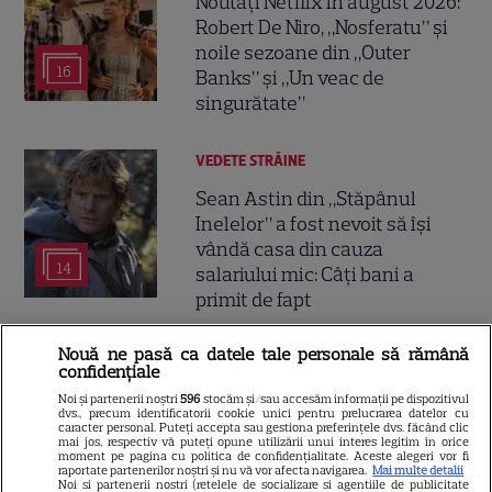
Noutăți Netflix în august 2026:
Robert De Niro, „Nosferatu” și
noile sezoane din „Outer
16
Banks” și „Un veac de
singurătate”
VEDETE STRĂINE
Sean Astin din „Stăpânul
Inelelor” a fost nevoit să își
vândă casa din cauza
14
salariului mic: Câți bani a
primit de fapt
Nouă ne pasă ca datele tale personale să rămână
VEDETE STRĂINE
confidențiale
Elon Musk, atac la adresa
Noi și partenerii noștri
596
stocăm și/sau accesăm informații pe dispozitivul
dvs., precum identificatorii cookie unici pentru prelucrarea datelor cu
regizorului premiat cu Oscar
caracter personal. Puteți accepta sau gestiona preferințele dvs. făcând clic
mai jos, respectiv vă puteți opune utilizării unui interes legitim în orice
care a realizat documentarul
moment pe pagina cu politica de confidențialitate. Aceste alegeri vor fi
14
despre viața sa. Filmul are 232
raportate partenerilor noștri și nu vă vor afecta navigarea.
Mai multe detalii
Noi si partenerii nostri (retelele de socializare si agentiile de publicitate