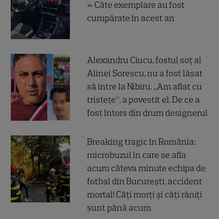
» Câte exemplare au fost
cumpărate în acest an
Alexandru Ciucu, fostul soț al
Alinei Sorescu, nu a fost lăsat
să intre la Nibiru. „Am aflat cu
tristețe”, a povestit el. De ce a
fost întors din drum designerul
Breaking tragic în România:
microbuzul în care se afla
acum câteva minute echipa de
fotbal din București, accident
mortal! Câți morți și câți răniți
sunt până acum