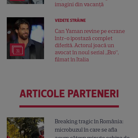
imagini din vacanță
VEDETE STRĂINE
Can Yaman revine pe ecrane
într-o ipostază complet
diferită. Actorul joacă un
31
avocat în noul serial „Bro”,
filmat în Italia
ARTICOLE PARTENERI
Breaking tragic în România:
microbuzul în care se afla