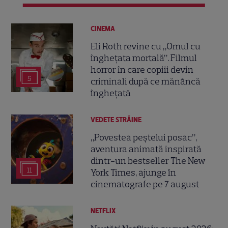
CINEMA
Eli Roth revine cu „Omul cu
înghețata mortală”. Filmul
horror în care copiii devin
5
criminali după ce mănâncă
înghețată
VEDETE STRĂINE
„Povestea peștelui posac”,
aventura animată inspirată
dintr-un bestseller The New
11
York Times, ajunge în
cinematografe pe 7 august
NETFLIX