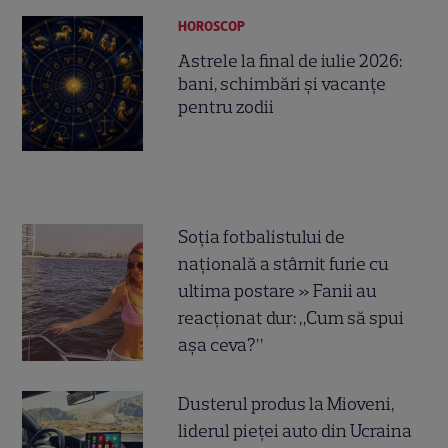
HOROSCOP
Astrele la final de iulie 2026:
bani, schimbări și vacanțe
pentru zodii
Soția fotbalistului de
națională a stârnit furie cu
ultima postare » Fanii au
reacționat dur: „Cum să spui
așa ceva?”
Dusterul produs la Mioveni,
liderul pieței auto din Ucraina