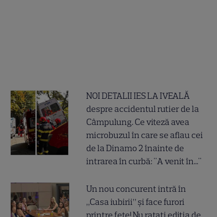
NOI DETALII IES LA IVEALĂ
despre accidentul rutier de la
Câmpulung. Ce viteză avea
microbuzul în care se aflau cei
de la Dinamo 2 înainte de
intrarea în curbă: "A venit în..."
Un nou concurent intră în
„Casa iubirii” și face furori
printre fete! Nu ratați ediția de