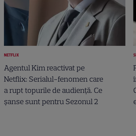
NETFLIX
S
Agentul Kim reactivat pe
Netflix: Serialul-fenomen care
a rupt topurile de audiență. Ce
șanse sunt pentru Sezonul 2