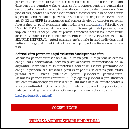
de minute
partenere, precum si furnizorii nostri de servicii de date analitice) prelucram
date pentru a permite website-ului sa functioneze, pentru a personaliza
continutul si anunturile publicitare afisate in functie de interesele si/sau
profilul dvs., pentru a va oferi functionalitati aferente retelelor de socializare
VEDETE STRĂINE
si pentru a analiza traficul pe website. Beneficiati de drepturile prevazute de
art. 15-22 din GDPR in legatura cu prelucrarea datelor cu caracter personal.
Aceste drepturi pot fi exercitate prin modalitatea indicata
aici
. Prin click pe
Marvel are un nou Black
“ACCEPT TOATE”, acceptati folosirea tuturor Tehnologiilor de tip Cookie, care
Panther. David Jonsson preia
implica inclusiv acceptul dvs. cu privire la stocarea/accesarea informatiilor
de catre Vendor-ii cu care colaboram. Prin click pe “VREAU SA MODIFIC
moștenirea lui Chadwick
SETARILE INDIVIDUAL” puteti schimba preferintele in mod individual, mai
putin cele legate de cookie strict necesare pentru functionarea website-
3
Boseman
ului.
Atât noi, cât și partenerii noștri prelucrăm datele pentru a oferi:
Măsurarea performanței reclamelor. Utilizarea profilurilor pentru selectarea
conținutului personalizat. Stocarea și/sau accesarea informațiilor de pe un
VEDETE STRĂINE
dispozitiv. Dezvoltarea și îmbunătățirea serviciilor. Crearea profilurilor de
conținut personalizat. Utilizarea profilurilor pentru selectarea publicității
Ryan Gosling este noul Ghost
personalizate. Crearea profilurilor pentru publicitate personalizată.
Măsurarea performanței conținutului. Înțelegerea publicului prin statistici
Rider din Universul Marvel.
sau combinații de date din surse diferite. Utilizarea datelor limitate pentru a
selecta conținutul. Utilizarea de date limitate pentru a selecta publicitatea.
Anunțul făcut la Comic-Con i-
Date precise de geolocație și identificarea prin scanarea dispozitivului.
7
a entuziasmat pe fani
Listă parteneri (furnizori)
ACCEPT TOATE
DISNEY PLUS
VREAU SA MODIFIC SETARILE INDIVIDUAL
„Diavolul se îmbracă de la
Prada 2” s-a lansat pe Disney+.