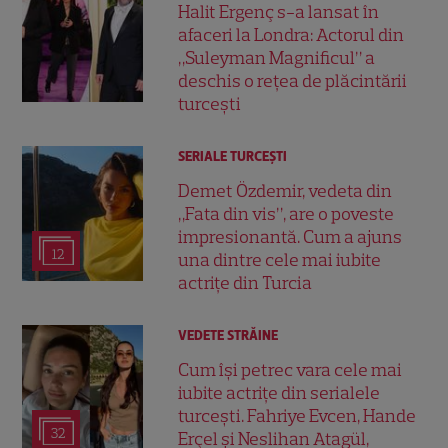
Halit Ergenç s-a lansat în
afaceri la Londra: Actorul din
„Suleyman Magnificul” a
deschis o rețea de plăcintării
turcești
SERIALE TURCEŞTI
Demet Özdemir, vedeta din
„Fata din vis”, are o poveste
impresionantă. Cum a ajuns
12
una dintre cele mai iubite
actrițe din Turcia
VEDETE STRĂINE
Cum își petrec vara cele mai
iubite actrițe din serialele
turcești. Fahriye Evcen, Hande
32
Erçel și Neslihan Atagül,