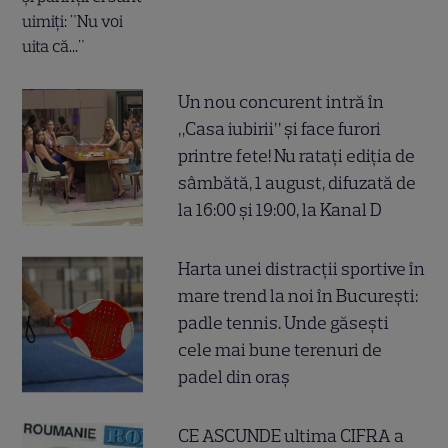
Un nou concurent intră în
„Casa iubirii” și face furori
printre fete! Nu ratați ediția de
sâmbătă, 1 august, difuzată de
la 16:00 și 19:00, la Kanal D
Harta unei distracții sportive în
mare trend la noi în București:
padle tennis. Unde găsești
cele mai bune terenuri de
padel din oraș
CE ASCUNDE ultima CIFRA a