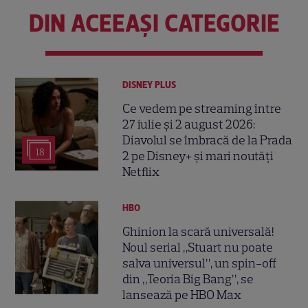
DIN ACEEAȘI CATEGORIE
DISNEY PLUS
Ce vedem pe streaming între
27 iulie și 2 august 2026:
Diavolul se îmbracă de la Prada
18
2 pe Disney+ și mari noutăți
Netflix
HBO
Ghinion la scară universală!
Noul serial „Stuart nu poate
salva universul”, un spin-off
din „Teoria Big Bang”, se
lansează pe HBO Max