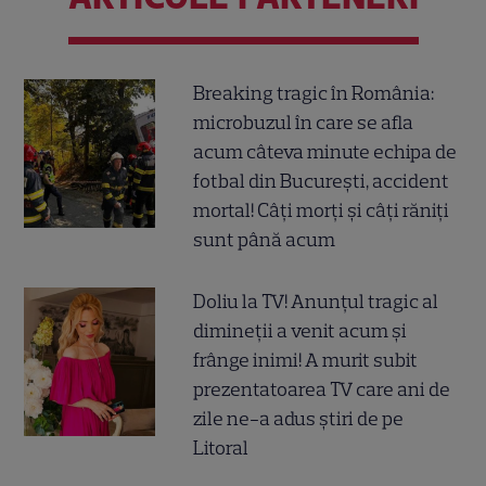
Breaking tragic în România:
microbuzul în care se afla
acum câteva minute echipa de
fotbal din București, accident
mortal! Câți morți și câți răniți
sunt până acum
Doliu la TV! Anunțul tragic al
dimineții a venit acum și
frânge inimi! A murit subit
prezentatoarea TV care ani de
zile ne-a adus știri de pe
Litoral