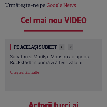
Urmărește-ne pe
Google News
Cel mai nou VIDEO
PE ACELAȘI SUBIECT
s
De ce să citești “Soți și amanți”? O
Oțelu
poveste despre iubiri imposibile și
mai 
adevăruri ascunse peste generații
meta
Citește mai multe
Citeș
Actorii turci ai