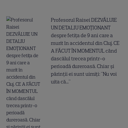
Profesorul Raisei DEZVĂLUIE
UN DETALIU EMOȚIONANT
despre fetița de 9 ani care a
murit în accidentul din Cluj. CE
A FĂCUT ÎN MOMENTUL când
dascălul trecea printr-o
perioadă dureroasă. Chiar și
părinții ei sunt uimiți: "Nu voi
uita că..."