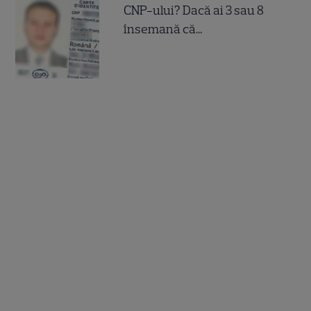
CNP-ului? Dacă ai 3 sau 8
însemană că...