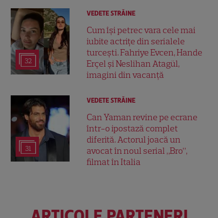
VEDETE STRĂINE
Cum își petrec vara cele mai
iubite actrițe din serialele
turcești. Fahriye Evcen, Hande
32
Erçel și Neslihan Atagül,
imagini din vacanță
VEDETE STRĂINE
Can Yaman revine pe ecrane
într-o ipostază complet
diferită. Actorul joacă un
31
avocat în noul serial „Bro”,
filmat în Italia
ARTICOLE PARTENERI