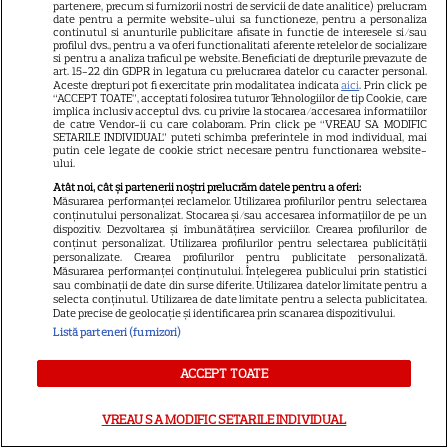
partenere, precum si furnizorii nostri de servicii de date analitice) prelucram
date pentru a permite website-ului sa functioneze, pentru a personaliza
continutul si anunturile publicitare afisate in functie de interesele si/sau
profilul dvs., pentru a va oferi functionalitati aferente retelelor de socializare
si pentru a analiza traficul pe website. Beneficiati de drepturile prevazute de
Horoscop 3 august 2026.
art. 15-22 din GDPR in legatura cu prelucrarea datelor cu caracter personal.
Aceste drepturi pot fi exercitate prin modalitatea indicata
aici
. Prin click pe
Gemenii primesc vești
“ACCEPT TOATE”, acceptati folosirea tuturor Tehnologiilor de tip Cookie, care
implica inclusiv acceptul dvs. cu privire la stocarea/accesarea informatiilor
contradictorii
de catre Vendor-ii cu care colaboram. Prin click pe “VREAU SA MODIFIC
SETARILE INDIVIDUAL” puteti schimba preferintele in mod individual, mai
putin cele legate de cookie strict necesare pentru functionarea website-
ului.
Atât noi, cât și partenerii noștri prelucrăm datele pentru a oferi:
Măsurarea performanței reclamelor. Utilizarea profilurilor pentru selectarea
conținutului personalizat. Stocarea și/sau accesarea informațiilor de pe un
Loto 6/49 din 2 august 2026.
dispozitiv. Dezvoltarea și îmbunătățirea serviciilor. Crearea profilurilor de
conținut personalizat. Utilizarea profilurilor pentru selectarea publicității
Numerele extrase duminică
personalizate. Crearea profilurilor pentru publicitate personalizată.
Măsurarea performanței conținutului. Înțelegerea publicului prin statistici
sau combinații de date din surse diferite. Utilizarea datelor limitate pentru a
selecta conținutul. Utilizarea de date limitate pentru a selecta publicitatea.
Date precise de geolocație și identificarea prin scanarea dispozitivului.
Listă parteneri (furnizori)
ACCEPT TOATE
Cum coci vinetele la bloc, fără
să umpli casa de fum
VREAU SA MODIFIC SETARILE INDIVIDUAL