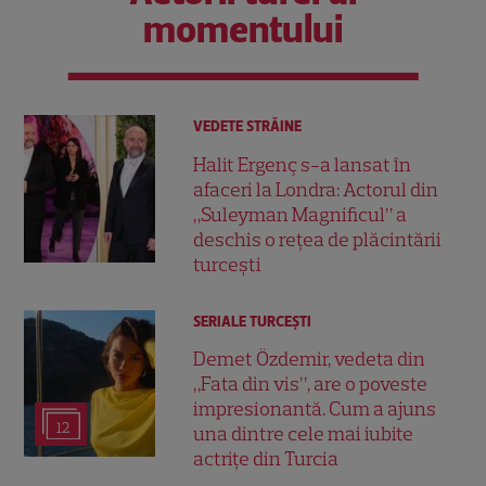
momentului
VEDETE STRĂINE
Halit Ergenç s-a lansat în
afaceri la Londra: Actorul din
„Suleyman Magnificul” a
deschis o rețea de plăcintării
turcești
SERIALE TURCEŞTI
Demet Özdemir, vedeta din
„Fata din vis”, are o poveste
impresionantă. Cum a ajuns
12
una dintre cele mai iubite
actrițe din Turcia