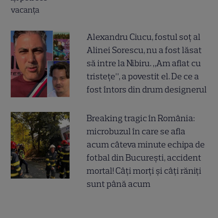
Alexandru Ciucu, fostul soț al
Alinei Sorescu, nu a fost lăsat
să intre la Nibiru. „Am aflat cu
tristețe”, a povestit el. De ce a
fost întors din drum designerul
Breaking tragic în România:
microbuzul în care se afla
acum câteva minute echipa de
fotbal din București, accident
mortal! Câți morți și câți răniți
sunt până acum