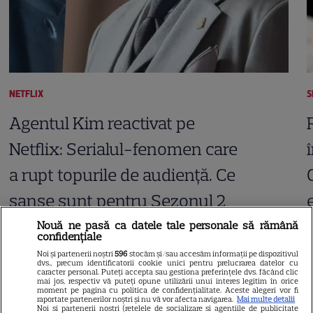
NETFLIX
S
Agentul Kim reactivat pe
Netflix: Serialul-fenomen care
a rupt topurile de audiență. Ce
șanse sunt pentru Sezonul 2
Nouă ne pasă ca datele tale personale să rămână
confidențiale
Noi și partenerii noștri
596
stocăm și/sau accesăm informații pe dispozitivul
dvs., precum identificatorii cookie unici pentru prelucrarea datelor cu
caracter personal. Puteți accepta sau gestiona preferințele dvs. făcând clic
mai jos, respectiv vă puteți opune utilizării unui interes legitim în orice
ARTICOLE PARTENERI
moment pe pagina cu politica de confidențialitate. Aceste alegeri vor fi
raportate partenerilor noștri și nu vă vor afecta navigarea.
Mai multe detalii
Noi si partenerii nostri (retelele de socializare si agentiile de publicitate