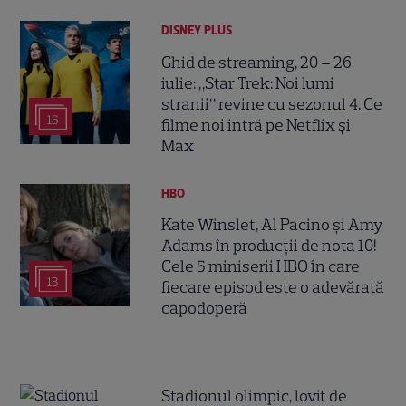
DISNEY PLUS
Ghid de streaming, 20 – 26
iulie: „Star Trek: Noi lumi
stranii” revine cu sezonul 4. Ce
15
filme noi intră pe Netflix și
Max
HBO
Kate Winslet, Al Pacino și Amy
Adams în producții de nota 10!
Cele 5 miniserii HBO în care
13
fiecare episod este o adevărată
capodoperă
Stadionul olimpic, lovit de