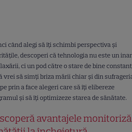
ci când alegi să îți schimbi perspectiva și
ritățile, descoperi că tehnologia nu este un in
elaxării, ci un pod către o stare de bine constant
 vrei să simți briza mării chiar și din sufrageria
pe prin a face alegeri care să îți elibereze
ramul și să îți optimizeze starea de sănătate.
scoperă avantajele monitorizăr
nătății la încheietură