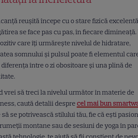
canță reușită începe cu o stare fizică excelentă
ătirea se face pas cu pas, în fiecare dimineață.
ozitiv care îți urmărește nivelul de hidratare,
tatea somnului și pulsul poate fi elementul car
 diferența între o zi obositoare și una plină de
litate.
 vrei să treci la nivelul următor în materie de
ness, caută detalii despre
cel mai bun smartw
 să se potrivească stilului tău, fie că ești pasio
rumeții montane sau de sesiuni de yoga în par
stă tehnologie te ajută să fii conștient de nevo