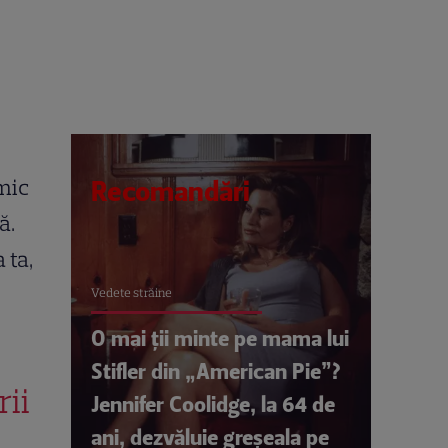
amic
Recomandări
ă.
 ta,
Vedete străine
O mai ții minte pe mama lui
Stifler din „American Pie”?
ii
Jennifer Coolidge, la 64 de
ani, dezvăluie greșeala pe