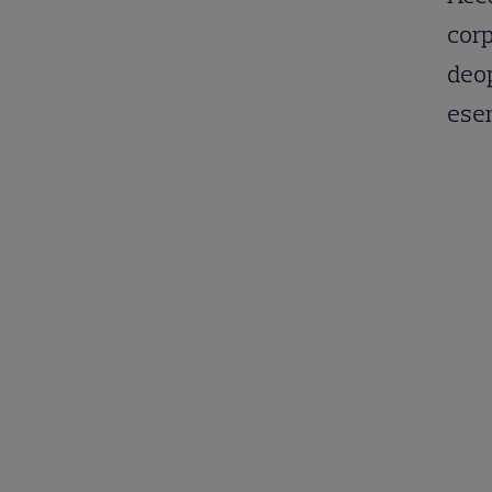
corp
deop
esen