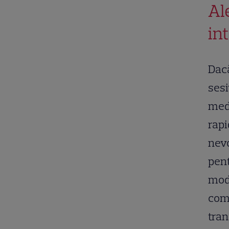
Al
in
Dacă
sesi
medi
rap
nevo
pent
mode
comp
tran