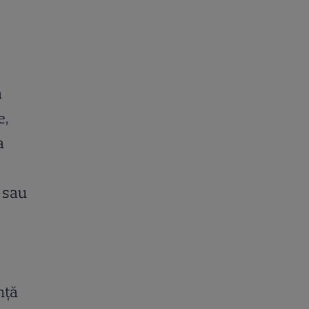
ă
e,
a
 sau
nță