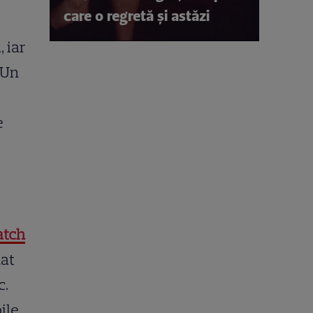
care o regretă și astăzi
, iar
 Un
e
atch
nat
c.
ile