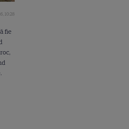
6, 10:28
ă fie
d
roc,
nd
e.