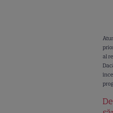
Atun
prio
al r
Dacă
înce
prog
De
să