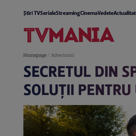
Știri TV
Seriale
Streaming
Cinema
Vedete
Actualita
Homepage
/
Advertorial
SECRETUL DIN SP
SOLUȚII PENTRU 