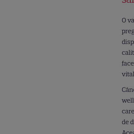
O va
preg
disp
cali
face
vita
Când
well
care
de d
Acea