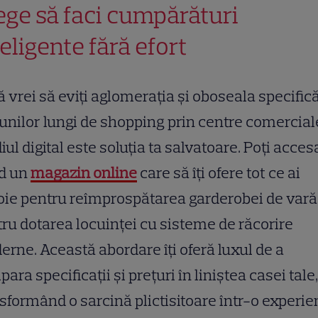
ege să faci cumpărături
teligente fără efort
 vrei să eviți aglomerația și oboseala specific
unilor lungi de shopping prin centre comercial
ul digital este soluția ta salvatoare. Poți acces
id un
magazin online
care să îți ofere tot ce ai
ie pentru reîmprospătarea garderobei de vară
ru dotarea locuinței cu sisteme de răcorire
rne. Această abordare îți oferă luxul de a
ara specificații și prețuri în liniștea casei tale,
sformând o sarcină plictisitoare într-o experie