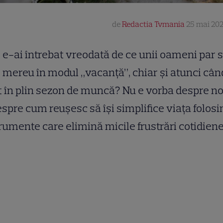
de
Redactia Tvmania
25 mai 202
e-ai întrebat vreodată de ce unii oameni par s
mereu în modul „vacanță”, chiar și atunci cân
 în plin sezon de muncă? Nu e vorba despre no
espre cum reușesc să își simplifice viața folosi
rumente care elimină micile frustrări cotidien