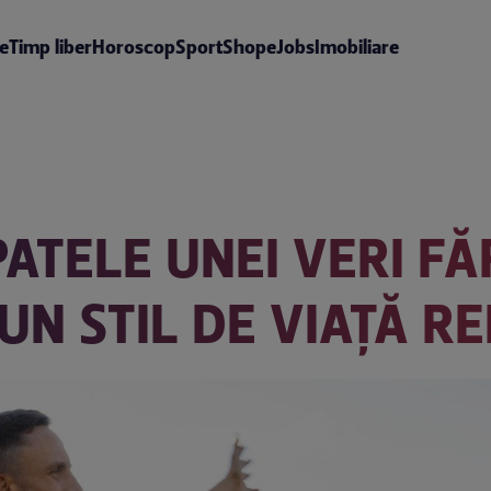
te
Timp liber
Horoscop
Sport
Shop
eJobs
Imobiliare
ATELE UNEI VERI FĂ
UN STIL DE VIAȚĂ R