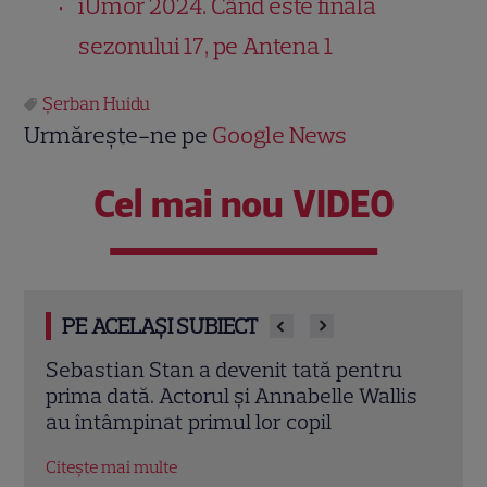
iUmor 2024. Când este finala
sezonului 17, pe Antena 1
Şerban Huidu
Urmărește-ne pe
Google News
Cel mai nou VIDEO
PE ACELAȘI SUBIECT
enit tată pentru
Adelina Pestrițu, petrecere
i Annabelle Wallis
spectaculoasă pentru fiica ei, 
lor copil
împlinit 8 ani și a avut o mași
Formula 1 adevărată