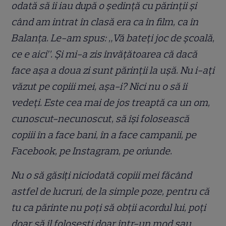
odată să îi iau după o ședință cu părinții și
când am intrat în clasă era ca în film, ca în
Balanța. Le-am spus: „Vă bateți joc de școală,
ce e aici”. Și mi-a zis învățătoarea că dacă
face așa a doua zi sunt părinții la ușă. Nu i-ați
văzut pe copiii mei, așa-i? Nici nu o să îi
vedeți. Este cea mai de jos treaptă ca un om,
cunoscut-necunoscut, să își folosească
copiii în a face bani, în a face campanii, pe
Facebook, pe Instagram, pe oriunde.
Nu o să găsiți niciodată copiii mei făcând
astfel de lucruri, de la simple poze, pentru că
tu ca părinte nu poți să obții acordul lui, poți
doar să îl folosești doar într-un mod sau