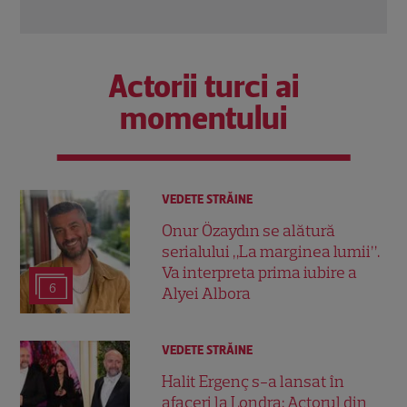
Citește mai multe
Actorii turci ai
momentului
VEDETE STRĂINE
Onur Özaydın se alătură
serialului „La marginea lumii”.
Va interpreta prima iubire a
6
Alyei Albora
VEDETE STRĂINE
Halit Ergenç s-a lansat în
afaceri la Londra: Actorul din