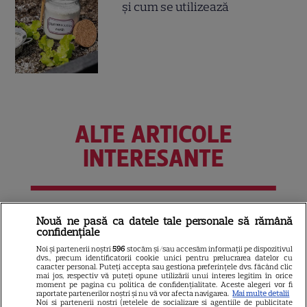
și cum se utilizează
ALTE ARTICOLE
INTERESANTE
PRIME VIDEO
Nouă ne pasă ca datele tale personale să rămână
confidențiale
Premierele Prime Video din
Noi și partenerii noștri
596
stocăm și/sau accesăm informații pe dispozitivul
august 2026: „Reacher”
dvs., precum identificatorii cookie unici pentru prelucrarea datelor cu
caracter personal. Puteți accepta sau gestiona preferințele dvs. făcând clic
sezonul 4, „Sterling Point” și
mai jos, respectiv vă puteți opune utilizării unui interes legitim în orice
moment pe pagina cu politica de confidențialitate. Aceste alegeri vor fi
6
noi filme de neratat
raportate partenerilor noștri și nu vă vor afecta navigarea.
Mai multe detalii
Noi si partenerii nostri (retelele de socializare si agentiile de publicitate