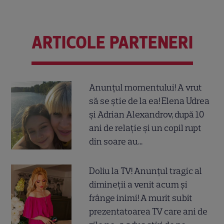
ARTICOLE PARTENERI
Anunțul momentului! A vrut
să se știe de la ea! Elena Udrea
și Adrian Alexandrov, după 10
ani de relație și un copil rupt
din soare au...
Doliu la TV! Anunțul tragic al
dimineții a venit acum și
frânge inimi! A murit subit
prezentatoarea TV care ani de