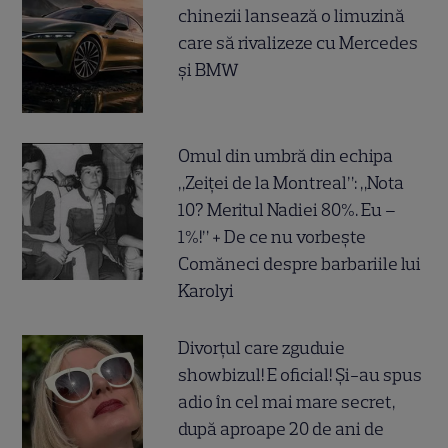
chinezii lansează o limuzină
care să rivalizeze cu Mercedes
și BMW
Omul din umbră din echipa
„Zeiței de la Montreal”: „Nota
10? Meritul Nadiei 80%. Eu –
1%!” + De ce nu vorbește
Comăneci despre barbariile lui
Karolyi
Divorțul care zguduie
showbizul! E oficial! Și-au spus
adio în cel mai mare secret,
după aproape 20 de ani de