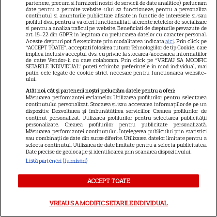
partenere, precum si furnizorii nostri de servicii de date analitice) prelucram
date pentru a permite website-ului sa functioneze, pentru a personaliza
continutul si anunturile publicitare afisate in functie de interesele si/sau
DISNEY PLUS
profilul dvs., pentru a va oferi functionalitati aferente retelelor de socializare
si pentru a analiza traficul pe website. Beneficiati de drepturile prevazute de
Premiere Disney+ august
art. 15-22 din GDPR in legatura cu prelucrarea datelor cu caracter personal.
Aceste drepturi pot fi exercitate prin modalitatea indicata
aici
. Prin click pe
2026: „Camp Rock 3”,
“ACCEPT TOATE”, acceptati folosirea tuturor Tehnologiilor de tip Cookie, care
implica inclusiv acceptul dvs. cu privire la stocarea/accesarea informatiilor
„Futurama” și trilogia
de catre Vendor-ii cu care colaboram. Prin click pe “VREAU SA MODIFIC
17
SETARILE INDIVIDUAL” puteti schimba preferintele in mod individual, mai
„Stăpânul Inelelor” ajung pe
putin cele legate de cookie strict necesare pentru functionarea website-
platformă
ului.
Atât noi, cât și partenerii noștri prelucrăm datele pentru a oferi:
Măsurarea performanței reclamelor. Utilizarea profilurilor pentru selectarea
conținutului personalizat. Stocarea și/sau accesarea informațiilor de pe un
DISNEY PLUS
dispozitiv. Dezvoltarea și îmbunătățirea serviciilor. Crearea profilurilor de
conținut personalizat. Utilizarea profilurilor pentru selectarea publicității
Premiere de neratat pe Netflix,
personalizate. Crearea profilurilor pentru publicitate personalizată.
Măsurarea performanței conținutului. Înțelegerea publicului prin statistici
Disney+ și SkyShowtime în
sau combinații de date din surse diferite. Utilizarea datelor limitate pentru a
august: seriale noi, filme de
selecta conținutul. Utilizarea de date limitate pentru a selecta publicitatea.
Date precise de geolocație și identificarea prin scanarea dispozitivului.
15
colecție și vedete de top
Listă parteneri (furnizori)
ACCEPT TOATE
CINEMA
Eli Roth revine cu „Omul cu
VREAU SA MODIFIC SETARILE INDIVIDUAL
înghețata mortală”. Filmul