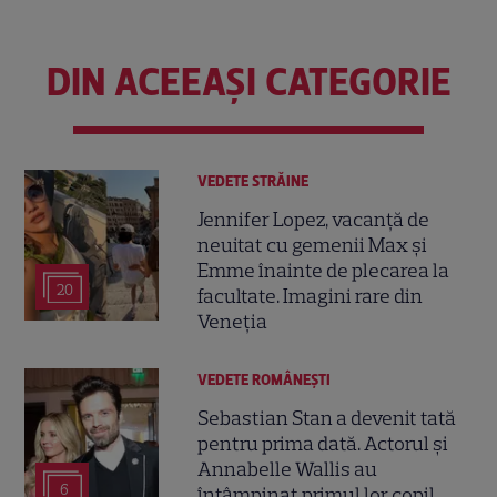
DIN ACEEAȘI CATEGORIE
VEDETE STRĂINE
Jennifer Lopez, vacanță de
neuitat cu gemenii Max și
Emme înainte de plecarea la
20
facultate. Imagini rare din
Veneția
VEDETE ROMÂNEŞTI
Sebastian Stan a devenit tată
pentru prima dată. Actorul și
Annabelle Wallis au
6
întâmpinat primul lor copil