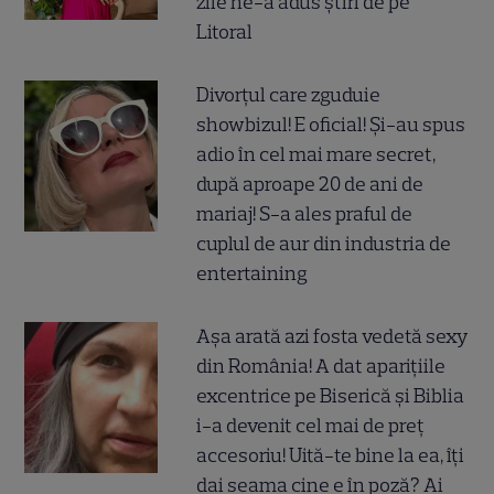
zile ne-a adus știri de pe
Litoral
Divorțul care zguduie
showbizul! E oficial! Și-au spus
adio în cel mai mare secret,
după aproape 20 de ani de
mariaj! S-a ales praful de
cuplul de aur din industria de
entertaining
Așa arată azi fosta vedetă sexy
din România! A dat aparițiile
excentrice pe Biserică și Biblia
i-a devenit cel mai de preț
accesoriu! Uită-te bine la ea, îți
dai seama cine e în poză? Ai