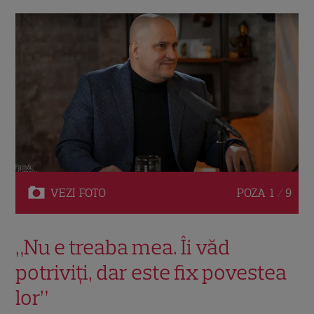
VEZI
FOTO
POZA
1 / 9
„Nu e treaba mea. Îi văd
potriviți, dar este fix povestea
lor”