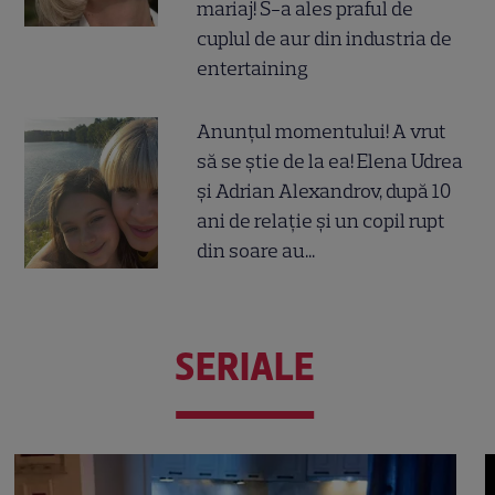
mariaj! S-a ales praful de
cuplul de aur din industria de
entertaining
Anunțul momentului! A vrut
să se știe de la ea! Elena Udrea
și Adrian Alexandrov, după 10
ani de relație și un copil rupt
din soare au...
SERIALE