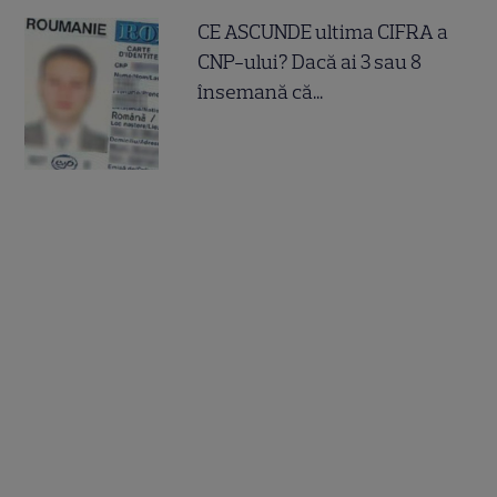
CE ASCUNDE ultima CIFRA a
CNP-ului? Dacă ai 3 sau 8
însemană că...