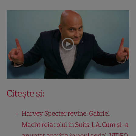
Citește și:
Harvey Specter revine: Gabriel
Macht reia rolul în Suits: LA. Cum și-a
anunțat apariția în noul serial. VIDEO