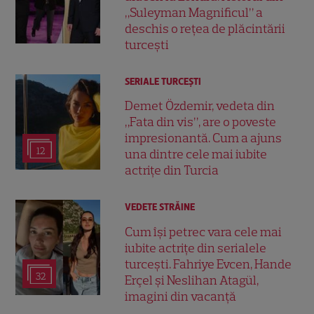
„Suleyman Magnificul” a
deschis o rețea de plăcintării
turcești
SERIALE TURCEŞTI
Demet Özdemir, vedeta din
„Fata din vis”, are o poveste
impresionantă. Cum a ajuns
12
una dintre cele mai iubite
actrițe din Turcia
VEDETE STRĂINE
Cum își petrec vara cele mai
iubite actrițe din serialele
turcești. Fahriye Evcen, Hande
32
Erçel și Neslihan Atagül,
imagini din vacanță