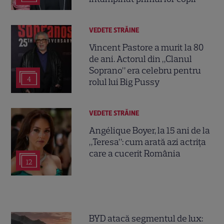
VEDETE STRĂINE
Vincent Pastore a murit la 80
de ani. Actorul din „Clanul
Soprano” era celebru pentru
4
rolul lui Big Pussy
VEDETE STRĂINE
Angélique Boyer, la 15 ani de la
„Teresa”: cum arată azi actrița
care a cucerit România
12
BYD atacă segmentul de lux: