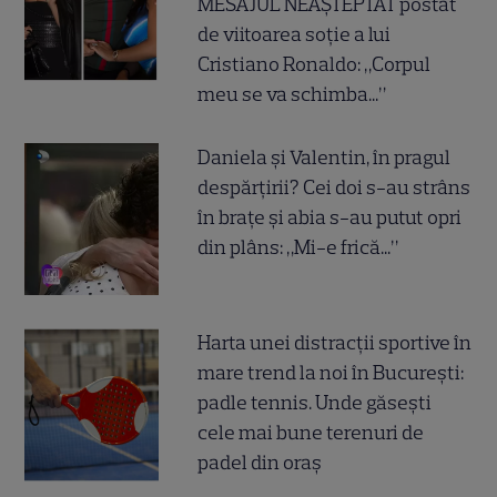
MESAJUL NEAȘTEPTAT postat
de viitoarea soție a lui
Cristiano Ronaldo: „Corpul
meu se va schimba...”
Daniela și Valentin, în pragul
despărțirii? Cei doi s-au strâns
în brațe și abia s-au putut opri
din plâns: „Mi-e frică...”
Harta unei distracții sportive în
mare trend la noi în București:
padle tennis. Unde găsești
cele mai bune terenuri de
padel din oraș