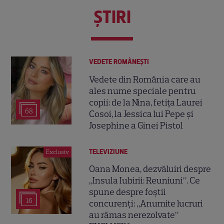
ŞTIRI
VEDETE ROMÂNEŞTI
Vedete din România care au
ales nume speciale pentru
copii: de la Nina, fetița Laurei
68
Cosoi, la Jessica lui Pepe și
Josephine a Ginei Pistol
TELEVIZIUNE
Exclusiv
Oana Monea, dezvăluiri despre
„Insula Iubirii: Reuniuni”. Ce
spune despre foștii
16
concurenți: „Anumite lucruri
au rămas nerezolvate”