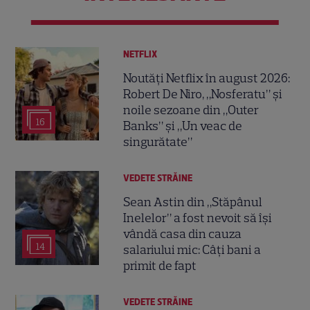
NETFLIX
Noutăți Netflix în august 2026:
Robert De Niro, „Nosferatu” și
noile sezoane din „Outer
16
Banks” și „Un veac de
singurătate”
VEDETE STRĂINE
Sean Astin din „Stăpânul
Inelelor” a fost nevoit să își
vândă casa din cauza
14
salariului mic: Câți bani a
primit de fapt
VEDETE STRĂINE