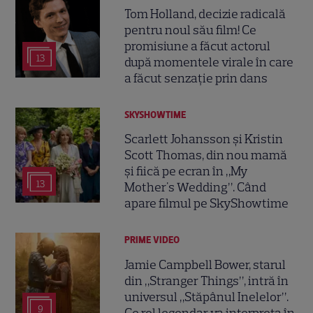
Tom Holland, decizie radicală
pentru noul său film! Ce
promisiune a făcut actorul
13
după momentele virale în care
a făcut senzație prin dans
SKYSHOWTIME
Scarlett Johansson și Kristin
Scott Thomas, din nou mamă
și fiică pe ecran în „My
13
Mother's Wedding”. Când
apare filmul pe SkyShowtime
PRIME VIDEO
Jamie Campbell Bower, starul
din „Stranger Things”, intră în
universul „Stăpânul Inelelor”.
9
Ce rol legendar va interpreta în