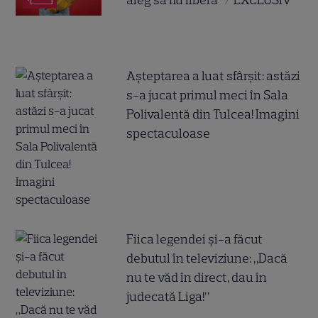
aleg să fiu liberă” / EXCLUSIV
Așteptarea a luat sfârșit: astăzi
s-a jucat primul meci în Sala
Polivalentă din Tulcea! Imagini
spectaculoase
Fiica legendei și-a făcut
debutul în televiziune: „Dacă
nu te văd în direct, dau în
judecată Liga!”