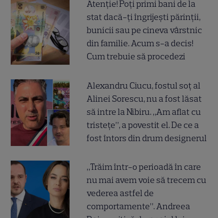
Atenție! Poți primi bani de la
stat dacă-ți îngrijești părinții,
bunicii sau pe cineva vârstnic
din familie. Acum s-a decis!
Cum trebuie să procedezi
Alexandru Ciucu, fostul soț al
Alinei Sorescu, nu a fost lăsat
să intre la Nibiru. „Am aflat cu
tristețe”, a povestit el. De ce a
fost întors din drum designerul
„Trăim într-o perioadă în care
nu mai avem voie să trecem cu
vederea astfel de
comportamente”. Andreea