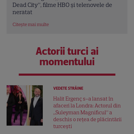
de
sezoane ale serialului
McGr
subu
Citește mai multe
Citeș
Actorii turci ai
momentului
VEDETE STRĂINE
Halit Ergenç s-a lansat în
afaceri la Londra: Actorul din
„Suleyman Magnificul” a
deschis o rețea de plăcintării
turcești