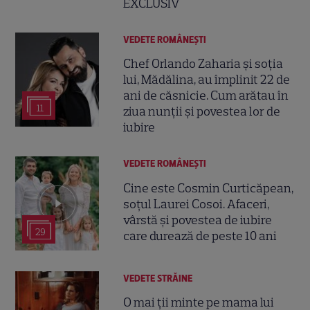
EXCLUSIV
VEDETE ROMÂNEŞTI
Chef Orlando Zaharia și soția
lui, Mădălina, au împlinit 22 de
ani de căsnicie. Cum arătau în
11
ziua nunții și povestea lor de
iubire
VEDETE ROMÂNEŞTI
Cine este Cosmin Curticăpean,
soțul Laurei Cosoi. Afaceri,
vârstă și povestea de iubire
29
care durează de peste 10 ani
VEDETE STRĂINE
O mai ții minte pe mama lui