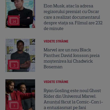
Elon Musk, atac la adresa
regizorului premiat cu Oscar
care a realizat documentarul
14
despre viața sa. Filmul are 232
de minute
VEDETE STRĂINE
Marvel are un nou Black
Panther. David Jonsson preia
moștenirea lui Chadwick
3
Boseman
VEDETE STRĂINE
Ryan Gosling este noul Ghost
Rider din Universul Marvel.
Anunțul făcut la Comic-Con i-
7
a entuziasmat pe fani