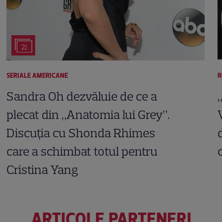
21
SERIALE AMERICANE
R
Sandra Oh dezvăluie de ce a
plecat din „Anatomia lui Grey”.
Discuția cu Shonda Rhimes
care a schimbat totul pentru
Cristina Yang
ARTICOLE PARTENERI