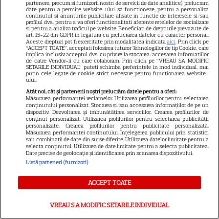
partenere, precum si furnizorii nostri de servicii de date analitice) prelucram
GSP
date pentru a permite website-ului sa functioneze, pentru a personaliza
continutul si anunturile publicitare afisate in functie de interesele si/sau
Știri mondene
profilul dvs., pentru a va oferi functionalitati aferente retelelor de socializare
si pentru a analiza traficul pe website. Beneficiati de drepturile prevazute de
Avantaje
art. 15-22 din GDPR in legatura cu prelucrarea datelor cu caracter personal.
Aceste drepturi pot fi exercitate prin modalitatea indicata
aici
. Prin click pe
Elle
“ACCEPT TOATE”, acceptati folosirea tuturor Tehnologiilor de tip Cookie, care
implica inclusiv acceptul dvs. cu privire la stocarea/accesarea informatiilor
de catre Vendor-ii cu care colaboram. Prin click pe “VREAU SA MODIFIC
Unica
SETARILE INDIVIDUAL” puteti schimba preferintele in mod individual, mai
putin cele legate de cookie strict necesare pentru functionarea website-
Retete practice
ului.
Atât noi, cât și partenerii noștri prelucrăm datele pentru a oferi:
Măsurarea performanței reclamelor. Utilizarea profilurilor pentru selectarea
conținutului personalizat. Stocarea și/sau accesarea informațiilor de pe un
URMĂREȘTE-NE PE
dispozitiv. Dezvoltarea și îmbunătățirea serviciilor. Crearea profilurilor de
conținut personalizat. Utilizarea profilurilor pentru selectarea publicității
personalizate. Crearea profilurilor pentru publicitate personalizată.
Măsurarea performanței conținutului. Înțelegerea publicului prin statistici
sau combinații de date din surse diferite. Utilizarea datelor limitate pentru a
selecta conținutul. Utilizarea de date limitate pentru a selecta publicitatea.
Date precise de geolocație și identificarea prin scanarea dispozitivului.
Copyright
2026
Ringier Romania – Toate Drepturile rezervate
Listă parteneri (furnizori)
ACCEPT TOATE
VREAU SA MODIFIC SETARILE INDIVIDUAL
Pariază responsabil! Decizia ONJN nr. 821/25.09.2025.
Jocurile de noroc sunt interzise minorilor.