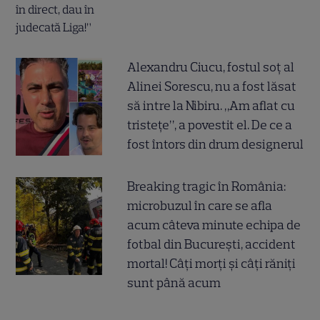
Alexandru Ciucu, fostul soț al
Alinei Sorescu, nu a fost lăsat
să intre la Nibiru. „Am aflat cu
tristețe”, a povestit el. De ce a
fost întors din drum designerul
Breaking tragic în România:
microbuzul în care se afla
acum câteva minute echipa de
fotbal din București, accident
mortal! Câți morți și câți răniți
sunt până acum