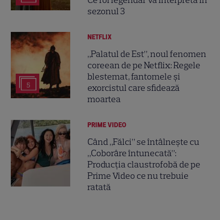
sezonul 3
NETFLIX
„Palatul de Est”, noul fenomen
coreean de pe Netflix: Regele
blestemat, fantomele și
5
exorcistul care sfidează
moartea
PRIME VIDEO
Când „Fălci” se întâlnește cu
„Coborâre întunecată”:
Producția claustrofobă de pe
Prime Video ce nu trebuie
ratată