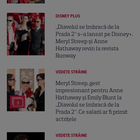
DISNEY PLUS
„Diavolul se îmbracă de la
Prada 2” s-a lansat pe Disney+.
Meryl Streep și Anne
Hathaway revin la revista
Runway
VEDETE STRĂINE
Meryl Streep, gest
impresionant pentru Anne
Hathaway și Emily Blunt la
9
„Diavolul se îmbracă de la
Prada 2”. Ce salarii ar fi primit
actrițele
VEDETE STRĂINE