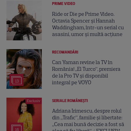
PRIME VIDEO
Ride or Die pe Prime Video.
Octavia Spencer și Hannah
Waddingham, într-un serial cu
asasini, umor și multă acțiune
RECOMANDĂRI
Can Yaman revine la TV în
România! „El Turco”, premiera
de la Pro TV și disponibil
13
integral pe VOYO
SERIALE ROMÂNEŞTI
Exclusiv
Adriana Irimescu, despre rolul
din „Trafic”, familie și libertate:
„Cea mai bună decizie a fost să
16