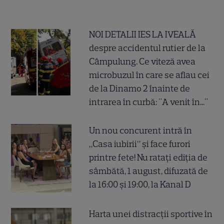
NOI DETALII IES LA IVEALĂ
despre accidentul rutier de la
Câmpulung. Ce viteză avea
microbuzul în care se aflau cei
de la Dinamo 2 înainte de
intrarea în curbă: "A venit în..."
Un nou concurent intră în
„Casa iubirii” și face furori
printre fete! Nu ratați ediția de
sâmbătă, 1 august, difuzată de
la 16:00 și 19:00, la Kanal D
Harta unei distracții sportive în