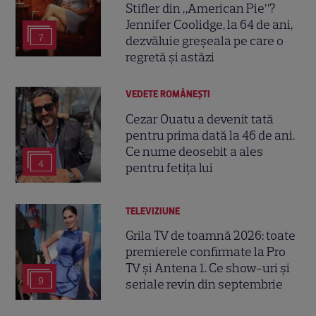
Stifler din „American Pie”?
Jennifer Coolidge, la 64 de ani,
7
dezvăluie greșeala pe care o
regretă și astăzi
VEDETE ROMÂNEŞTI
Cezar Ouatu a devenit tată
pentru prima dată la 46 de ani.
Ce nume deosebit a ales
4
pentru fetița lui
TELEVIZIUNE
Grila TV de toamnă 2026: toate
premierele confirmate la Pro
TV și Antena 1. Ce show-uri și
9
seriale revin din septembrie