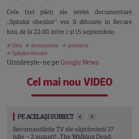
Cele trei părți ale seriei documentare
„Spitalul obezilor” vor fi difuzate în fiecare
luni, de la 22.00, între 1 și 15 septembrie.
Diva
documentar
premiera
Spitalul obezilor
Urmărește-ne pe
Google News
Cel mai nou VIDEO
PE ACELAȘI SUBIECT
7
„Chesapeake Shores” revine la DIVA din
Lans
3 august. Maraton cu toate cele 6
Stej