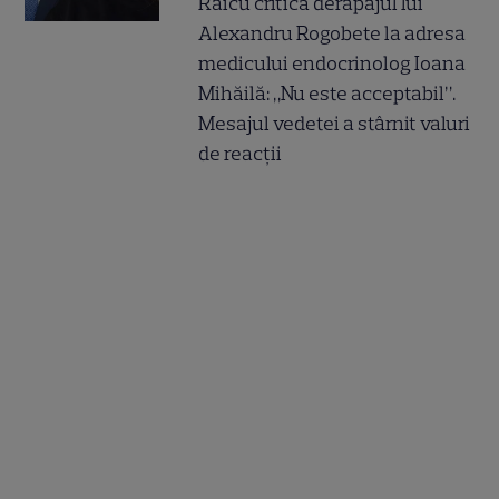
Raicu critică derapajul lui
Alexandru Rogobete la adresa
medicului endocrinolog Ioana
Mihăilă: „Nu este acceptabil”.
Mesajul vedetei a stârnit valuri
de reacții