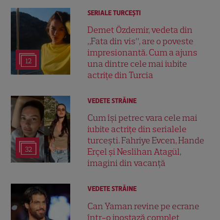
SERIALE TURCEŞTI
Demet Özdemir, vedeta din
„Fata din vis”, are o poveste
impresionantă. Cum a ajuns
12
una dintre cele mai iubite
actrițe din Turcia
VEDETE STRĂINE
Cum își petrec vara cele mai
iubite actrițe din serialele
turcești. Fahriye Evcen, Hande
32
Erçel și Neslihan Atagül,
imagini din vacanță
VEDETE STRĂINE
Can Yaman revine pe ecrane
într-o ipostază complet