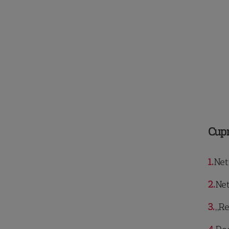
Cup
1
Netf
2
Net
3
„Rec