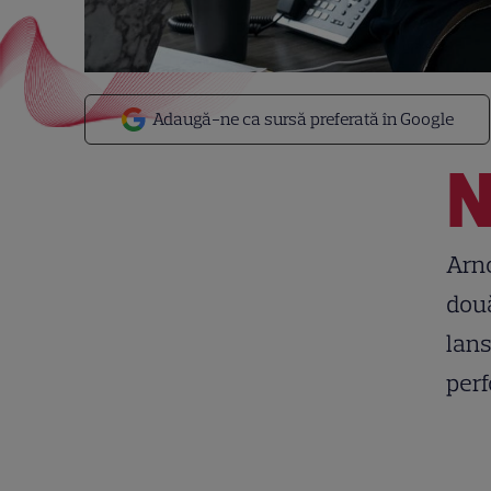
Adaugă-ne ca sursă preferată în Google
Arno
două
lans
perf