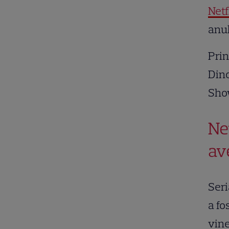
Netf
anul
Prin
Din
Show
Ne
av
Seri
a fo
vine