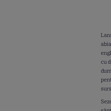
Lans
abia
engl
cu d
dumi
pent
surs
Sezo
săpt