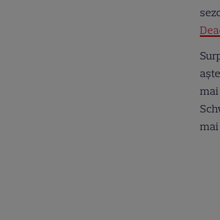
sezo
Dea
Surp
aște
mai 
Schw
mai 