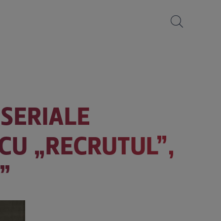
 SERIALE
 CU „RECRUTUL”,
”