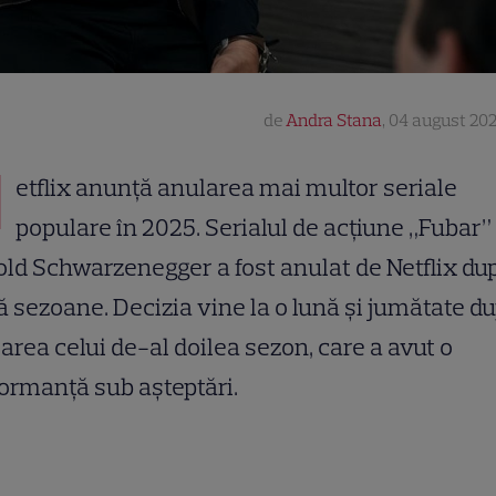
de
Andra Stana
,
04 august 202
N
etflix anunță anularea mai multor seriale
populare în 2025. Serialul de acțiune „Fubar”
ld Schwarzenegger a fost anulat de Netflix du
 sezoane. Decizia vine la o lună și jumătate d
area celui de-al doilea sezon, care a avut o
ormanță sub așteptări.