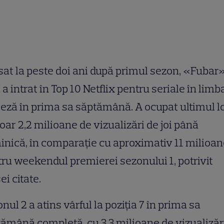
at la peste doi ani după primul sezon, «Fubar
 a intrat în Top 10 Netflix pentru seriale în limb
eză în prima sa săptămână. A ocupat ultimul lo
oar 2,2 milioane de vizualizări de joi până
nică, în comparație cu aproximativ 11 milioa
ru weekendul premierei sezonului 1, potrivit
ei citate.
nul 2 a atins vârful la poziția 7 în prima sa
ămână completă, cu 3,3 milioane de vizualizări