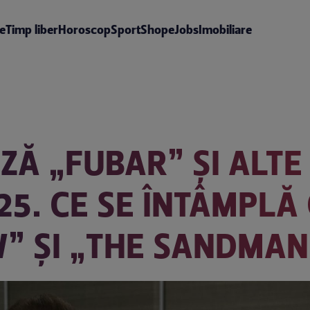
te
Timp liber
Horoscop
Sport
Shop
eJobs
Imobiliare
ZĂ „FUBAR” ȘI ALTE
25. CE SE ÎNTÂMPLĂ
” ȘI „THE SANDMAN