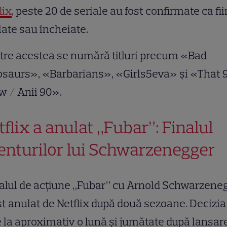
lix
, peste 20 de seriale au fost confirmate ca fi
ate sau încheiate.
tre acestea se numără titluri precum «Bad
osaurs», «Barbarians», «Girls5eva» și «That 
 / Anii 90».
tflix a anulat „Fubar”: Finalul
enturilor lui Schwarzenegger
alul de acțiune „Fubar” cu Arnold Schwarzene
st anulat de Netflix după două sezoane. Decizia
 la aproximativ o lună și jumătate după lansar