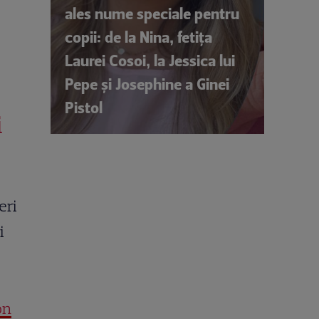
ales nume speciale pentru
copii: de la Nina, fetița
Laurei Cosoi, la Jessica lui
Pepe și Josephine a Ginei
Pistol
i
eri
i
on