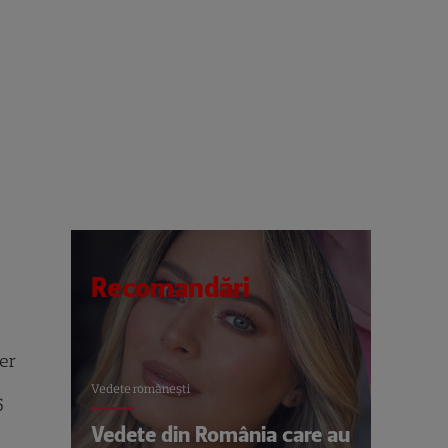
Recomandări
ger
Vedete româneşti
5
Vedete din România care au