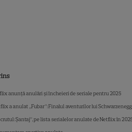
rins
lix anunță anulări și încheieri de seriale pentru 2025
flix a anulat „Fubar”: Finalul aventurilor lui Schwarzeneg
rutul: Șantaj”, pe lista serialelor anulate de Netflix în 202