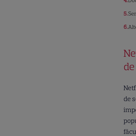
4
Doc
5
Ser
6
Alt
Ne
de
Netf
de s
impo
popu
făcu