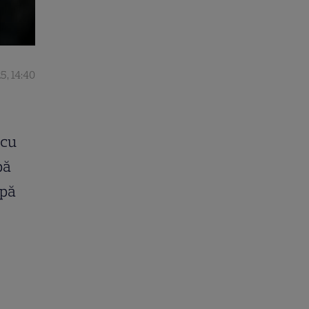
5, 14:40
 cu
pă
upă