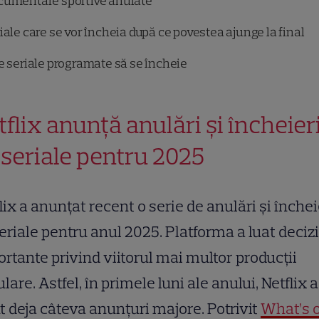
umentare sportive anulate
iale care se vor încheia după ce povestea ajunge la final
e seriale programate să se încheie
tflix anunță anulări și încheier
 seriale pentru 2025
lix a anunțat recent o serie de anulări și închei
eriale pentru anul 2025. Platforma a luat decizi
rtante privind viitorul mai multor producții
lare. Astfel, în primele luni ale anului, Netflix a
t deja câteva anunțuri majore. Potrivit
What’s 