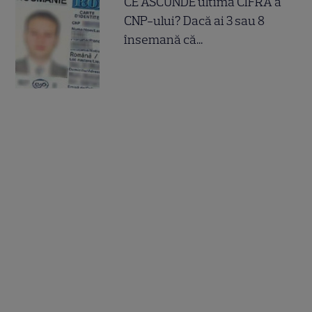
CE ASCUNDE ultima CIFRA a
CNP-ului? Dacă ai 3 sau 8
însemană că...