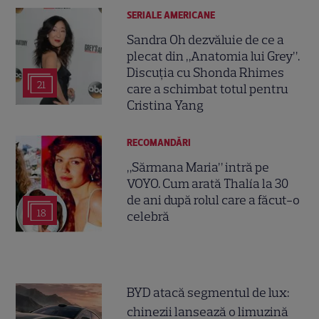
SERIALE AMERICANE
Sandra Oh dezvăluie de ce a
plecat din „Anatomia lui Grey”.
Discuția cu Shonda Rhimes
21
care a schimbat totul pentru
Cristina Yang
RECOMANDĂRI
„Sărmana Maria” intră pe
VOYO. Cum arată Thalía la 30
de ani după rolul care a făcut-o
18
celebră
BYD atacă segmentul de lux:
chinezii lansează o limuzină