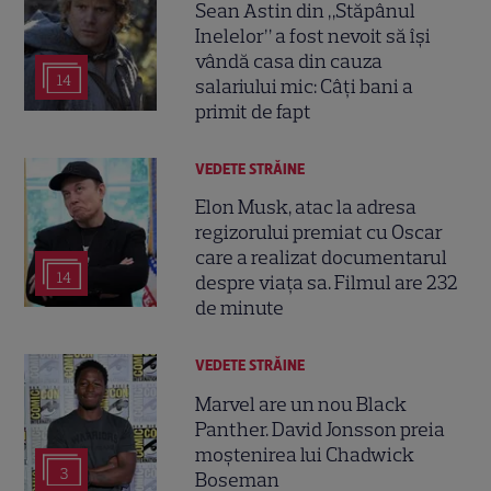
Sean Astin din „Stăpânul
Inelelor” a fost nevoit să își
vândă casa din cauza
14
salariului mic: Câți bani a
primit de fapt
VEDETE STRĂINE
Elon Musk, atac la adresa
regizorului premiat cu Oscar
care a realizat documentarul
14
despre viața sa. Filmul are 232
de minute
VEDETE STRĂINE
Marvel are un nou Black
Panther. David Jonsson preia
moștenirea lui Chadwick
3
Boseman