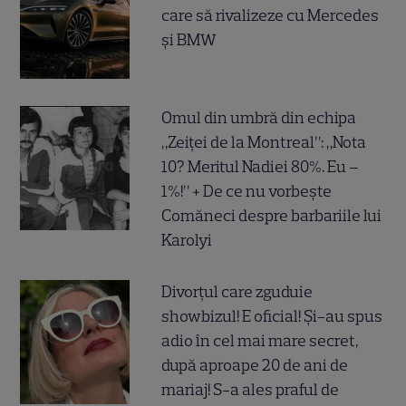
care să rivalizeze cu Mercedes
și BMW
Omul din umbră din echipa
„Zeiței de la Montreal”: „Nota
10? Meritul Nadiei 80%. Eu –
1%!” + De ce nu vorbește
Comăneci despre barbariile lui
Karolyi
Divorțul care zguduie
showbizul! E oficial! Și-au spus
adio în cel mai mare secret,
după aproape 20 de ani de
mariaj! S-a ales praful de