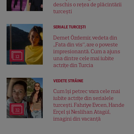
deschis o rețea de plăcintării
turcești
SERIALE TURCEŞTI
Demet Özdemir, vedeta din
„Fata din vis”, are o poveste
impresionantă. Cum a ajuns
12
una dintre cele mai iubite
actrițe din Turcia
VEDETE STRĂINE
Cum își petrec vara cele mai
iubite actrițe din serialele
turcești. Fahriye Evcen, Hande
32
Erçel și Neslihan Atagül,
imagini din vacanță