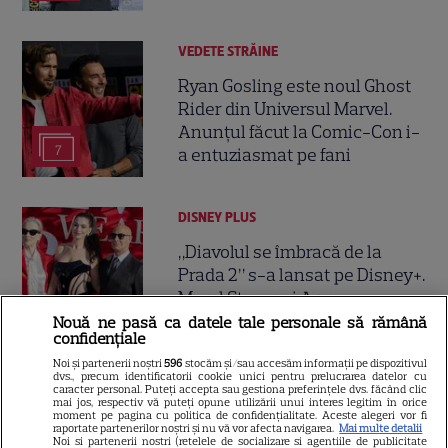
VEDETE STRĂINE
Ryan Gosling este noul Ghost
Rider din Universul Marvel.
Anunțul făcut la Comic-Con i-
7
a entuziasmat pe fani
DISNEY PLUS
„Diavolul se îmbracă de la
Prada 2” s-a lansat pe Disney+.
Meryl Streep și Anne
Hathaway revin la revista
Nouă ne pasă ca datele tale personale să rămână
confidențiale
Runway
Noi și partenerii noștri
596
stocăm și/sau accesăm informații pe dispozitivul
dvs., precum identificatorii cookie unici pentru prelucrarea datelor cu
caracter personal. Puteți accepta sau gestiona preferințele dvs. făcând clic
VEDETE STRĂINE
mai jos, respectiv vă puteți opune utilizării unui interes legitim în orice
moment pe pagina cu politica de confidențialitate. Aceste alegeri vor fi
Meryl Streep, gest
raportate partenerilor noștri și nu vă vor afecta navigarea.
Mai multe detalii
Noi si partenerii nostri (retelele de socializare si agentiile de publicitate