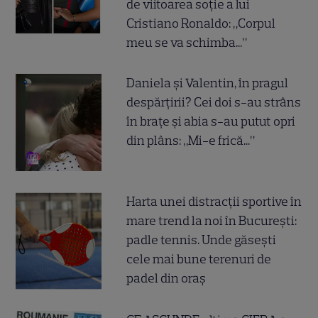
de viitoarea soție a lui
Cristiano Ronaldo: „Corpul
meu se va schimba...”
Daniela și Valentin, în pragul
despărțirii? Cei doi s-au strâns
în brațe și abia s-au putut opri
din plâns: „Mi-e frică...”
Harta unei distracții sportive în
mare trend la noi în București:
padle tennis. Unde găsești
cele mai bune terenuri de
padel din oraș