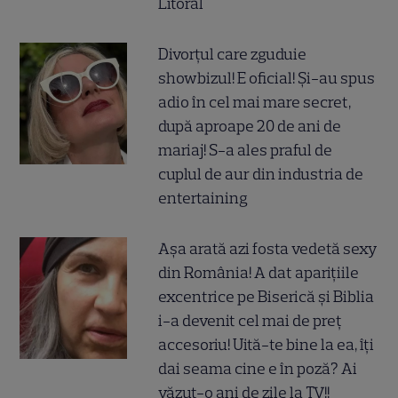
Litoral
Divorțul care zguduie
showbizul! E oficial! Și-au spus
adio în cel mai mare secret,
după aproape 20 de ani de
mariaj! S-a ales praful de
cuplul de aur din industria de
entertaining
Așa arată azi fosta vedetă sexy
din România! A dat aparițiile
excentrice pe Biserică și Biblia
i-a devenit cel mai de preț
accesoriu! Uită-te bine la ea, îți
dai seama cine e în poză? Ai
văzut-o ani de zile la TV!!