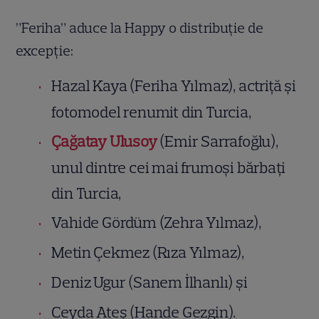
”Feriha” aduce la Happy o distribuție de
excepție:
Hazal Kaya (Feriha Yılmaz), actriță și
fotomodel renumit din Turcia,
Çağatay Ulusoy
(Emir Sarrafoğlu),
unul dintre cei mai frumoși bărbați
din Turcia,
Vahide Gördüm (Zehra Yılmaz),
Metin Çekmez (Rıza Yılmaz),
Deniz Ugur (Sanem İlhanlı) și
Ceyda Ateş (Hande Gezgin).