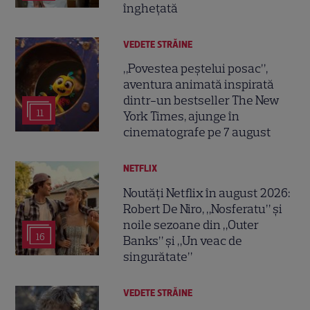
înghețată
VEDETE STRĂINE
„Povestea peștelui posac”,
aventura animată inspirată
dintr-un bestseller The New
11
York Times, ajunge în
cinematografe pe 7 august
NETFLIX
Noutăți Netflix în august 2026:
Robert De Niro, „Nosferatu” și
noile sezoane din „Outer
16
Banks” și „Un veac de
singurătate”
VEDETE STRĂINE