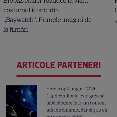
Brooks Nader readuce la viață
costumul iconic din
„Baywatch”. Primele imagini de
la filmări
ARTICOLE PARTENERI
Horoscop 4 august 2026.
Capricornilor le este greu să
aibă răbdare într-un context
atât de dinamic, dar ei știu că
nu se poate altfel