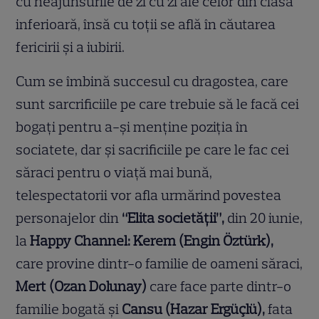
cu neajunsurile de zi cu zi ale celor din clasa
inferioară, însă cu toții se află în căutarea
fericirii și a iubirii.
Cum se îmbină succesul cu dragostea, care
sunt sarcrificiile pe care trebuie să le facă cei
bogați pentru a-și menține poziția în
sociatete, dar și sacrificiile pe care le fac cei
săraci pentru o viață mai bună,
telespectatorii vor afla urmărind povestea
personajelor din
“Elita societății”,
din 20 iunie,
la
Happy Channel: Kerem (Engin Öztürk),
care provine dintr-o familie de oameni săraci,
Mert (Ozan Dolunay)
care face parte dintr-o
familie bogată și
Cansu (Hazar Ergüçlü),
fata