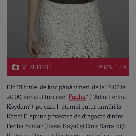
VEZI
FOTO
POZA
1 / 4
Din 21 iunie, de luni până vineri, de la 18:00 la
20:00, serialul turcesc ”
Feriha
” (”Adını Feriha
Koydum”), pe care l-ați mai putut urmări la
Kanal D, spune povestea de dragoste dintre
Feriha Yılmaz (Hazal Kaya) și Emir Sarrafoğlu
(Çağatay Ulusoy). Feriha este o tânără care