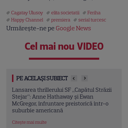
Cagatay Ulusoy
elita societatii
Feriha
Happy Channel
premiera
serial turcesc
Urmărește-ne pe
Google News
Cel mai nou VIDEO
PE ACELAȘI SUBIECT
ăzii
Noua dramă turcească „Între iad și rai”
„Des
începe astăzi la Happy Channel.
la H
-o
Povestea de iubire care a cucerit publicul
tot c
Citește mai multe
Citeș