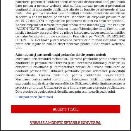
impresionant pentru Anne
partenere, precum si furnizorii nostri de servicii de date analitice) prelucram
date pentru a permite website-ului sa functioneze, pentru a personaliza
Hathaway și Emily Blunt la
continutul si anunturile publicitare afisate in functie de interesele si/sau
profilul dvs., pentru a va oferi functionalitati aferente retelelor de socializare
9
„Diavolul se îmbracă de la
si pentru a analiza traficul pe website. Beneficiati de drepturile prevazute de
art. 15-22 din GDPR in legatura cu prelucrarea datelor cu caracter personal.
Prada 2”. Ce salarii ar fi primit
Aceste drepturi pot fi exercitate prin modalitatea indicata
aici
. Prin click pe
actrițele
“ACCEPT TOATE”, acceptati folosirea tuturor Tehnologiilor de tip Cookie, care
implica inclusiv acceptul dvs. cu privire la stocarea/accesarea informatiilor
de catre Vendor-ii cu care colaboram. Prin click pe “VREAU SA MODIFIC
SETARILE INDIVIDUAL” puteti schimba preferintele in mod individual, mai
putin cele legate de cookie strict necesare pentru functionarea website-
ului.
ŞTIRI
Atât noi, cât și partenerii noștri prelucrăm datele pentru a oferi:
Măsurarea performanței reclamelor. Utilizarea profilurilor pentru selectarea
conținutului personalizat. Stocarea și/sau accesarea informațiilor de pe un
dispozitiv. Dezvoltarea și îmbunătățirea serviciilor. Crearea profilurilor de
conținut personalizat. Utilizarea profilurilor pentru selectarea publicității
personalizate. Crearea profilurilor pentru publicitate personalizată.
Măsurarea performanței conținutului. Înțelegerea publicului prin statistici
sau combinații de date din surse diferite. Utilizarea datelor limitate pentru a
RECOMANDĂRI
selecta conținutul. Utilizarea de date limitate pentru a selecta publicitatea.
Date precise de geolocație și identificarea prin scanarea dispozitivului.
La Vuelta și US Open, vedetele
Listă parteneri (furnizori)
lunii august la Eurosport.
Programul competițiilor
ACCEPT TOATE
transmise în direct
VREAU SA MODIFIC SETARILE INDIVIDUAL