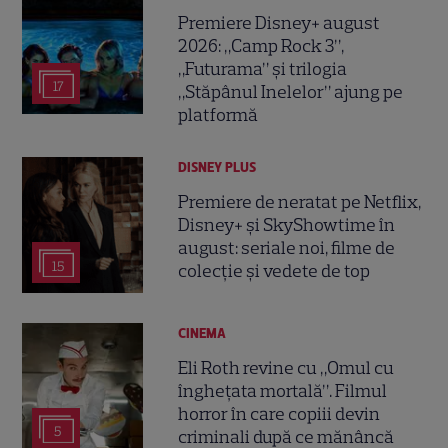
Premiere Disney+ august
2026: „Camp Rock 3”,
„Futurama” și trilogia
17
„Stăpânul Inelelor” ajung pe
platformă
DISNEY PLUS
Premiere de neratat pe Netflix,
Disney+ și SkyShowtime în
august: seriale noi, filme de
15
colecție și vedete de top
CINEMA
Eli Roth revine cu „Omul cu
înghețata mortală”. Filmul
horror în care copiii devin
5
criminali după ce mănâncă