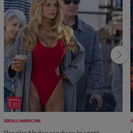
20
SERIALE AMERICANE
S