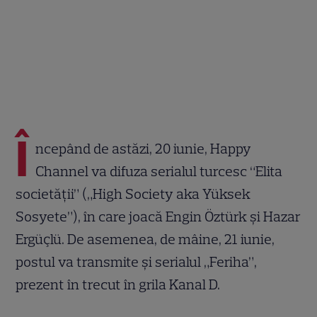
Î
ncepând de astăzi, 20 iunie, Happy
Channel va difuza serialul turcesc “Elita
societății” („High Society aka Yüksek
Sosyete”), în care joacă Engin Öztürk și Hazar
Ergüçlü. De asemenea, de mâine, 21 iunie,
postul va transmite și serialul „Feriha”,
prezent în trecut în grila Kanal D.