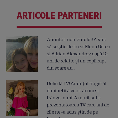
ARTICOLE PARTENERI
Anunțul momentului! A vrut
să se știe de la ea! Elena Udrea
și Adrian Alexandrov, după 10
ani de relație și un copil rupt
din soare au...
Doliu la TV! Anunțul tragic al
dimineții a venit acum și
frânge inimi! A murit subit
prezentatoarea TV care ani de
zile ne-a adus știri de pe