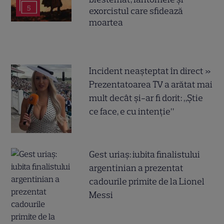
5
exorcistul care sfidează
moartea
Incident neașteptat în direct »
Prezentatoarea TV a arătat mai
mult decât și-ar fi dorit: „Știe
ce face, e cu intenție”
Gest uriaș: iubita finalistului
argentinian a prezentat
cadourile primite de la Lionel
Messi