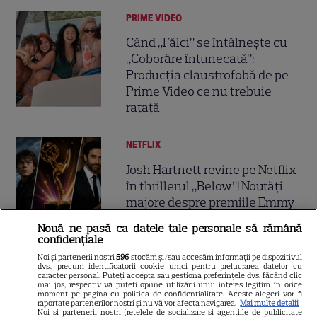
PRIME VIDEO
Când „Fălci” se întâlnește cu
„Coborâre întunecată”:
Producția claustrofobă de pe
Prime Video ce nu trebuie
ratată
NETFLIX
Josh Hartnett revine pe Netflix
în thrillerul „Below”! Noutăți
majore despre premiile Emmy
și noul serial Dan Brown
Nouă ne pasă ca datele tale personale să rămână
confidențiale
Noi și partenerii noștri
596
stocăm și/sau accesăm informații pe dispozitivul
DISNEY PLUS
dvs., precum identificatorii cookie unici pentru prelucrarea datelor cu
caracter personal. Puteți accepta sau gestiona preferințele dvs. făcând clic
Care-i buna și care-i reaua?
mai jos, respectiv vă puteți opune utilizării unui interes legitim în orice
moment pe pagina cu politica de confidențialitate. Aceste alegeri vor fi
Emmy Rossum revine
raportate partenerilor noștri și nu vă vor afecta navigarea.
Mai multe detalii
Noi si partenerii nostri (retelele de socializare si agentiile de publicitate