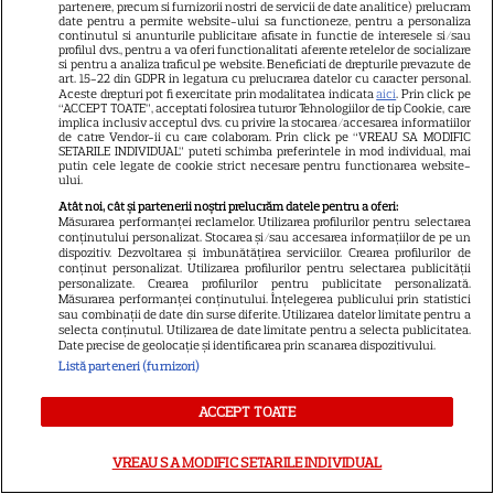
spectaculos pe Disney+ în
partenere, precum si furnizorii nostri de servicii de date analitice) prelucram
date pentru a permite website-ului sa functioneze, pentru a personaliza
3
thrillerul psihologic „Furie și
continutul si anunturile publicitare afisate in functie de interesele si/sau
profilul dvs., pentru a va oferi functionalitati aferente retelelor de socializare
seducție”
si pentru a analiza traficul pe website. Beneficiati de drepturile prevazute de
art. 15-22 din GDPR in legatura cu prelucrarea datelor cu caracter personal.
Aceste drepturi pot fi exercitate prin modalitatea indicata
aici
. Prin click pe
“ACCEPT TOATE”, acceptati folosirea tuturor Tehnologiilor de tip Cookie, care
ȘTIRI
implica inclusiv acceptul dvs. cu privire la stocarea/accesarea informatiilor
de catre Vendor-ii cu care colaboram. Prin click pe “VREAU SA MODIFIC
25 de ani de la lansarea
SETARILE INDIVIDUAL” puteti schimba preferintele in mod individual, mai
putin cele legate de cookie strict necesare pentru functionarea website-
filmului „Stăpânul inelelor:
ului.
Frăția Inelului”! Cum a creat
Atât noi, cât și partenerii noștri prelucrăm datele pentru a oferi:
Măsurarea performanței reclamelor. Utilizarea profilurilor pentru selectarea
Peter Jackson una dintre cele
conținutului personalizat. Stocarea și/sau accesarea informațiilor de pe un
mai iubite producții fantasy din
dispozitiv. Dezvoltarea și îmbunătățirea serviciilor. Crearea profilurilor de
conținut personalizat. Utilizarea profilurilor pentru selectarea publicității
istorie
personalizate. Crearea profilurilor pentru publicitate personalizată.
Măsurarea performanței conținutului. Înțelegerea publicului prin statistici
sau combinații de date din surse diferite. Utilizarea datelor limitate pentru a
selecta conținutul. Utilizarea de date limitate pentru a selecta publicitatea.
PRIME VIDEO
Date precise de geolocație și identificarea prin scanarea dispozitivului.
Listă parteneri (furnizori)
Ride or Die pe Prime Video.
Octavia Spencer și Hannah
ACCEPT TOATE
Waddingham, într-un serial cu
asasini, umor și multă acțiune
VREAU SA MODIFIC SETARILE INDIVIDUAL