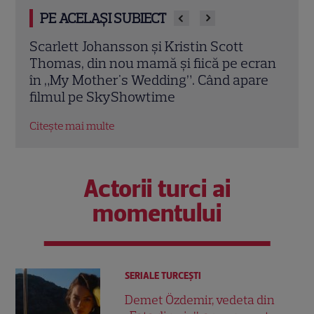
PE ACELAȘI SUBIECT
Jamie Campbell Bower, starul din
Deme
cran
„Stranger Things”, intră în universul
vis”
are
„Stăpânul Inelelor”. Ce rol legendar va
ajun
interpreta în sezonul 3
din 
Citește mai multe
Citeș
Actorii turci ai
momentului
SERIALE TURCEŞTI
Demet Özdemir, vedeta din