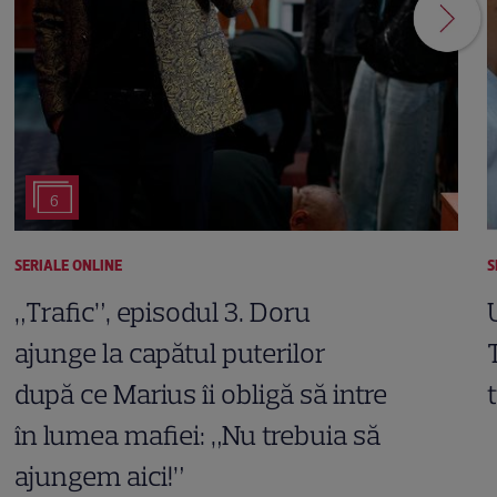
6
SERIALE ONLINE
S
„Trafic”, episodul 3. Doru
ajunge la capătul puterilor
după ce Marius îi obligă să intre
în lumea mafiei: „Nu trebuia să
ajungem aici!”