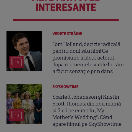
INTERESANTE
VEDETE STRĂINE
Tom Holland, decizie radicală
pentru noul său film! Ce
promisiune a făcut actorul
13
după momentele virale în care
a făcut senzație prin dans
SKYSHOWTIME
Scarlett Johansson și Kristin
Scott Thomas, din nou mamă
și fiică pe ecran în „My
13
Mother's Wedding”. Când
apare filmul pe SkyShowtime