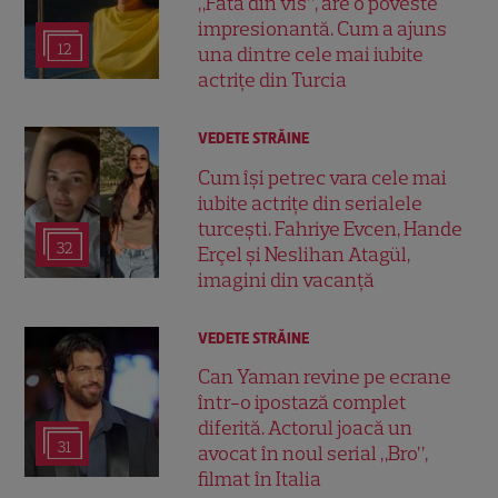
„Fata din vis”, are o poveste
impresionantă. Cum a ajuns
12
una dintre cele mai iubite
actrițe din Turcia
VEDETE STRĂINE
Cum își petrec vara cele mai
iubite actrițe din serialele
turcești. Fahriye Evcen, Hande
32
Erçel și Neslihan Atagül,
imagini din vacanță
VEDETE STRĂINE
Can Yaman revine pe ecrane
într-o ipostază complet
diferită. Actorul joacă un
31
avocat în noul serial „Bro”,
filmat în Italia