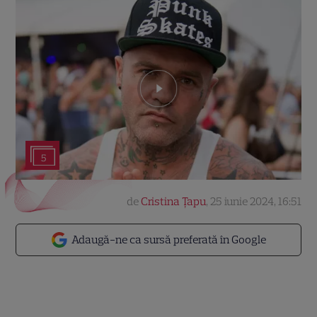
5
de
Cristina Țapu
,
25 iunie 2024, 16:51
Adaugă-ne ca sursă preferată în Google