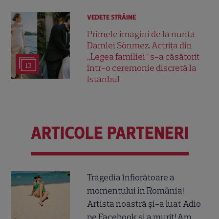
VEDETE STRĂINE
Primele imagini de la nunta
Damlei Sönmez. Actrița din
„Legea familiei” s-a căsătorit
13
într-o ceremonie discretă la
Istanbul
ARTICOLE PARTENERI
Tragedia înfiorătoare a
momentului în România!
Artista noastră și-a luat Adio
pe Facebook și a murit! Am