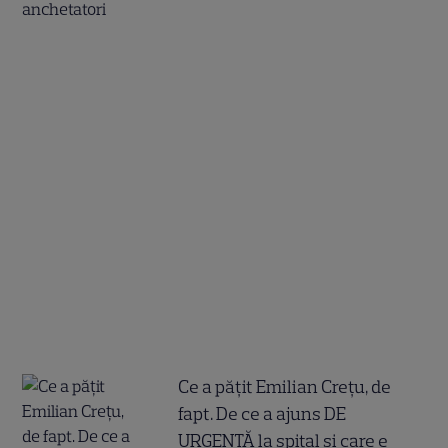
Ce a pățit Emilian Crețu, de
fapt. De ce a ajuns DE
URGENȚĂ la spital și care e