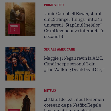
PRIME VIDEO
Jamie Campbell Bower, starul
din „Stranger Things”, intră în
universul „Stăpânul Inelelor”.
9
Ce rol legendar va interpreta în
sezonul 3
SERIALE AMERICANE
Maggie și Negan revin la AMC.
Când începe sezonul 3 din
„The Walking Dead: Dead City”
NETFLIX
„Palatul de Est”, noul fenomen
coreean de pe Netflix: Regele
blestemat, fantomele și